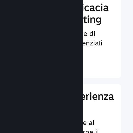
Aumenta l'efficacia
del tuo marketing
Opportunità illimitate di
venire notati da potenziali
giocatori.
Ulteriori informazioni ↓
Migliora l'esperienza
dei giocatori
Funzionalità dedicate al
cliente per aumentarne il