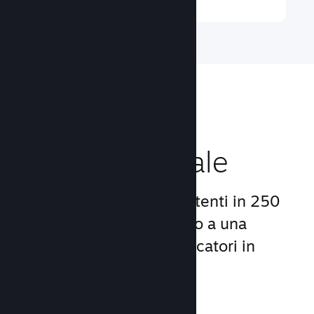
Raggiungi un
pubblico globale
Con oltre 132 milioni di utenti in 250
Paesi, Steam ti dà accesso a una
comunità mondiale di giocatori in
continua crescita.