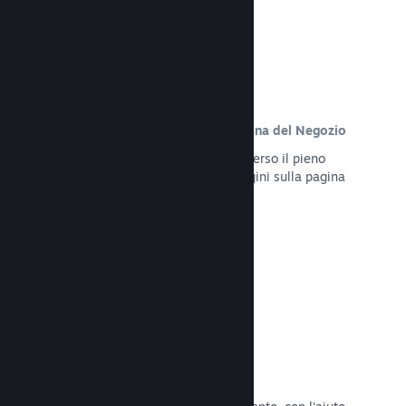
Contenuto personalizzato sulla pagina del Negozio
Presenta al meglio il tuo gioco attraverso il pieno
controllo dei contenuti e delle immagini sulla pagina
del Negozio del tuo prodotto.
Leggi la documentazione →
Aggiorna in qualsiasi momento