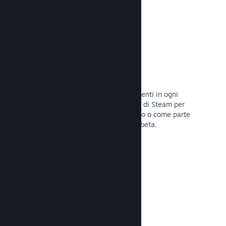
Codici prodotto di Steam
Rendi disponibile il tuo gioco per i clienti in ogni
modo possibile. Usa i codici prodotto di Steam per
vendere copie fisiche, offrilo in sconto o come parte
di un bundle, o rilascialo in versione beta.
Leggi la documentazione →