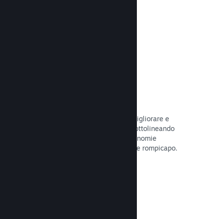
tuo gioco.
Leggi la documentazione →
Guide create dagli utenti
I fan possono pubblicare guide per migliorare e
approfondire l'esperienza di gioco, sottolineando
momenti interessanti, spiegando economie
complesse o la soluzione di dilemmi e rompicapo.
Leggi la documentazione →