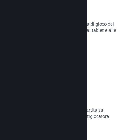
Remote Play
Amplia automaticamente l'esperienza di gioco dei
giocatori su Steam agli smartphone, ai tablet e alle
TV grazie a Steam Remote Play.
Leggi la documentazione →
Remote Play Together
Trasforma automaticamente la tua partita su
schermo condiviso in una partita multigiocatore
online.
Leggi la documentazione →