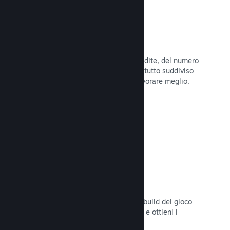
Dati di vendita in tempo reale
Rapporti in tempo reale delle tue vendite, del numero
di giocatori e della lista dei desideri, tutto suddiviso
per regione, permettendoti così di lavorare meglio.
Leggi la documentazione →
Steam Playtest
Controlla facilmente l'accesso a una build del gioco
separata per eventuali test anticipati e ottieni i
feedback dei giocatori.