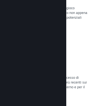
Pagine "In arrivo"
Aumenta l'attesa per il tuo prossimo gioco
pubblicando la tua pagina del Negozio non appena
hai del materiale da mostrare ai tuoi potenziali
clienti.
Leggi la documentazione →
Processi di sviluppo automatizzati
Rendi Steam parte integrante del processo di
sviluppo delle build, distribuendo le più recenti sui
server di Steam per il beta testing interno e per il
lancio pubblico.
Leggi la documentazione →