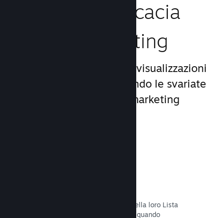
Aumenta l'efficacia
del tuo marketing
Approfitta del miliardo di visualizzazioni
giornaliere di Steam, usando le svariate
e uniche opportunità di marketing
incluse nella piattaforma.
Liste dei desideri
I giocatori che mettono il tuo titolo nella loro Lista
dei desideri riceveranno una notifica quando