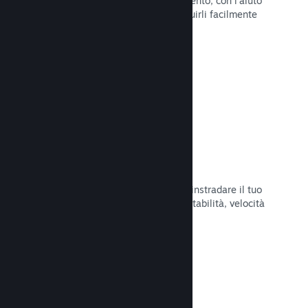
Pubblica aggiornamenti a tuo piacimento, con l'aiuto
di strumenti per annunciarli e distribuirli facilmente
ai tuoi giocatori.
Leggi la documentazione →
Infrastruttura di rete veloce
Usa la backbone di rete di Valve per instradare il tuo
traffico di rete e ottenere maggiore stabilità, velocità
e resilienza.
Leggi la documentazione →