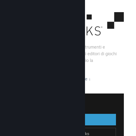
Steamworks consiste di una serie di strumenti e
servizi che aiutano gli sviluppatori e gli editori di giochi
a creare i loro titoli e sfruttare al meglio la
distribuzione su Steam.
Tutto ciò che Steamworks ha da offrire
↓
Accedi a Steamworks
Accedi
Indietro
Unisciti a Steamworks