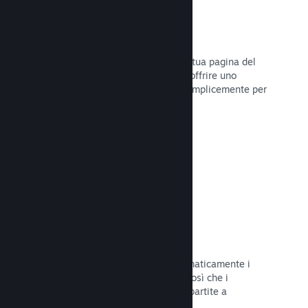
Dirette
Trasmetti il tuo gioco in diretta sulla tua pagina del
Negozio per promuovere eventi, per offrire uno
sguardo sullo sviluppo del gioco o semplicemente per
interagire con la tua Comunità.
Leggi la documentazione →
Salvataggi sul Cloud
Steam Cloud può memorizzare automaticamente i
file di salvataggio sui nostri server, così che i
giocatori possano riprendere le loro partite a
prescindere dalla loro posizione.