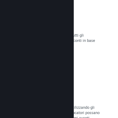
Sconti e saldi
Partecipa ai saldi di Steam aperti a tutti gli
sviluppatori oppure configura i tuoi sconti in base
alle tue necessità di marketing.
Leggi la documentazione →
Eventi e annunci
Tieniti in contatto con la Comunità utilizzando gli
strumenti integrati, così che i tuoi giocatori possano
rimanere sempre aggiornati sugli ultimi eventi,