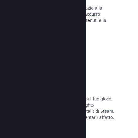
Tu e i tuoi giocatori siete al sicuro grazie alla
gestione automatica di Steam degli acquisti
fraudolenti, inclusa la revoca dei contenuti e la
prevenzione di eventuali abusi futuri.
Leggi la documentazione →
Opzioni antipirateria/DRM
Per limitare gli effetti della pirateria sul tuo gioco,
utilizza gli strumenti DRM (Digital Rights
Management, gestione dei diritti digitali) di Steam,
quelli sviluppati da te, o non implementarli affatto.
La scelta è tua.
Leggi la documentazione →