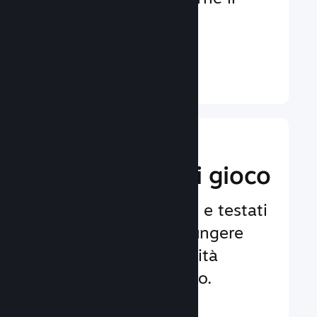
coinvolgimento e la
soddisfazione.
Ulteriori informazioni ↓
Implementa
funzionalità di gioco
Framework affidabili e testati
per aiutarti ad aggiungere
facilmente funzionalità
avanzate al tuo gioco.
Ulteriori informazioni ↓