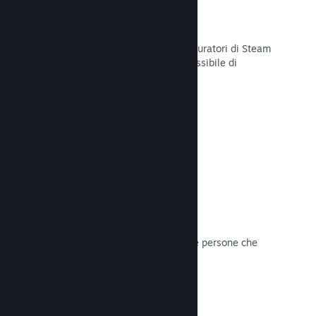
Curator Connect
Mostra il tuo gioco agli influencer e curatori di Steam
per arrivare al pubblico più ampio possibile di
potenziali clienti su Steam.
Leggi la documentazione →
Recensioni
I giochi su Steam sono recensiti dalle persone che
contano di più: i giocatori.
Leggi la documentazione →