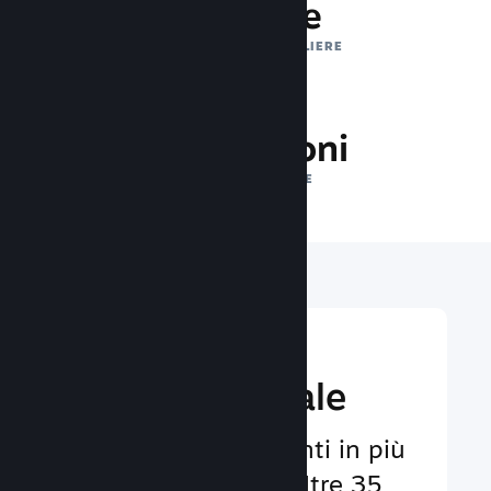
1 trilione
IMPRESSIONI GIORNALIERE
31.0 milioni
GIOCATORI ONLINE
Raggiungi un
pubbico globale
Al servizio degli utenti in più
di 29 lingue e con oltre 35