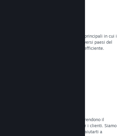
Oltre 80 metodi di pagamento
Abbiamo condotto ricerche sui modi principali in cui i
giocatori spendono i loro soldi nei diversi paesi del
mondo, per poi integrarli in maniera efficiente.
Leggi la documentazione →
Prezzi in oltre 35 valute
Le valute espresse in moneta locale rendono il
processo di acquisto più semplice per i clienti. Siamo
dotati di un'assistenza integrata per aiutarti a