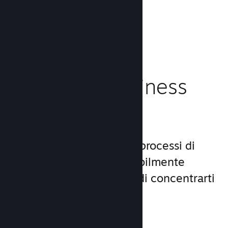
caricamento!
Leggi la documentazione →
Gestisci il business
del tuo gioco
Steamworks rende i tuoi processi di
lancio e gestione incredibilmente
semplici, consentendoti di concentrarti
sul gioco.