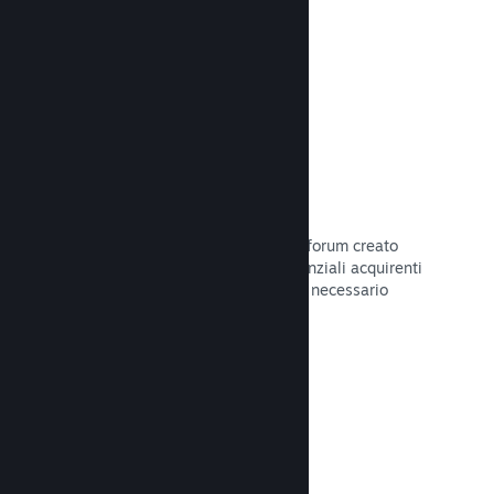
Leggi la documentazione →
Forum
Il tuo hub della Comunità include un forum creato
automaticamente in cui i fan e i potenziali acquirenti
possono parlare del tuo gioco. Non è necessario
configurare nulla.
Leggi la documentazione →