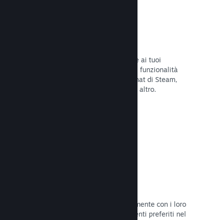
Overlay di Steam
Un'interfaccia nel gioco che consente ai tuoi
giocatori di accedere a una varietà di funzionalità
della Comunità: guide degli utenti, chat di Steam,
progresso degli achievement e molto altro.
Leggi la documentazione →
Screenshot istantanei
I giocatori possono condividere facilmente con i loro
amici e la Comunità di Steam i momenti preferiti nel