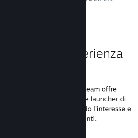
tutto il mondo.
Leggi la documentazione →
Migliora l'esperienza
dei giocatori
Il set unico di servizi di Steam offre
molto di più di un comune launcher di
giochi per PC, aumentando l'interesse e
la soddisfazione degli utenti.