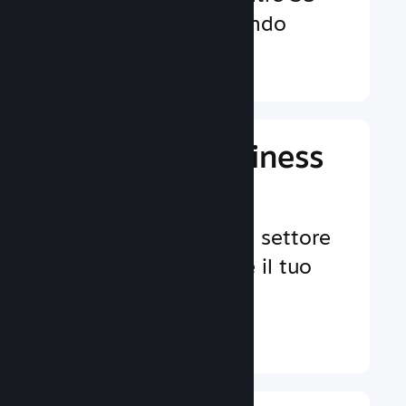
valute in tutto il mondo
Ulteriori informazioni ↓
Gestisci il business
del tuo gioco
Strumenti leader nel settore
per aiutarti a gestire il tuo
gioco.
Ulteriori informazioni ↓