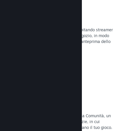
Trasmissioni in evidenza
Interagisci con i fan del tuo gioco ospitando streamer
direttamente sulla tua pagina del Negozio, in modo
da offrire ai potenziali acquirenti un'anteprima dello
stile di gioco e della Comunità.
Leggi la documentazione →
Hub della Comunità
I fan possono riunirsi nel tuo hub della Comunità, un
luogo costruito per discussioni e notizie, in cui
possono creare contenuti che migliorano il tuo gioco.