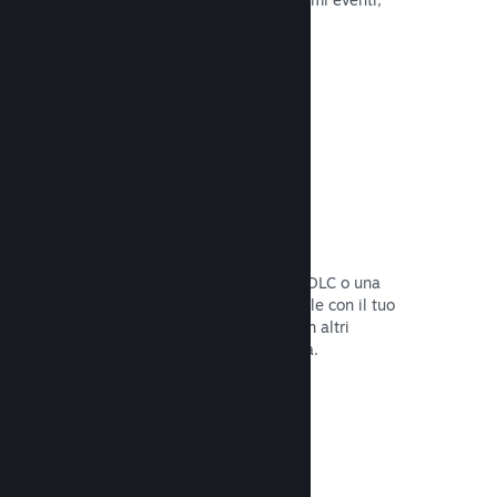
attività e funzionalità.
Leggi la documentazione →
Bundle di giochi
Crea un bundle con il tuo gioco e un DLC o una
colonna sonora, oppure crea un bundle con il tuo
intero catalogo. Oppure collabora con altri
sviluppatori per creare bundle a tema.
Leggi la documentazione →