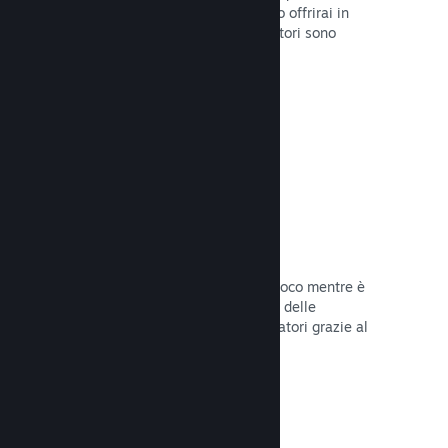
stabilirai la data di lancio o quando lo offrirai in
sconto e otterrai dati su quanti giocatori sono
interessati.
Leggi la documentazione →
Accesso anticipato di Steam
Lascia che la Comunità provi il tuo gioco mentre è
ancora in fase di sviluppo e stabilisci delle
aspettative realistiche per i tuoi giocatori grazie al
loro feedback.
Leggi la documentazione →