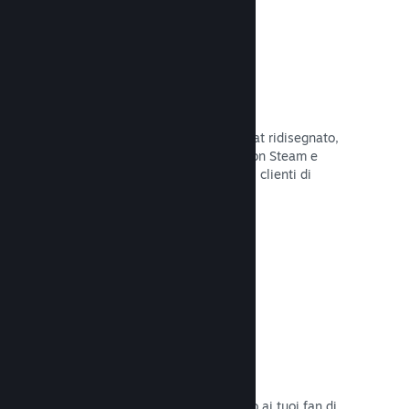
Chatta con gli amici
Le liste degli amici e il sistema di chat ridisegnato,
mantengono i giocatori in contatto con Steam e
offrono un'altro modo per i potenziali clienti di
scoprire il tuo gioco.
Leggi la documentazione →
Colonne sonore
Vendi le colonne sonore del tuo gioco ai tuoi fan di