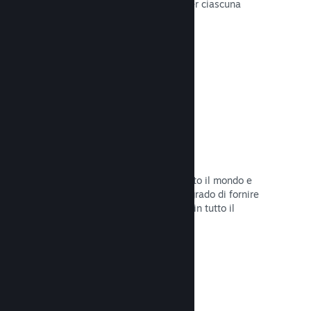
configurare correttamente i prezzi per ciascuna
regione.
Leggi la documentazione →
Rete e server di distribuzione
Con oltre 400 server distribuiti in tutto il mondo e
una rete in fibra da 1TB, Steam è in grado di fornire
rapidamente il tuo gioco ai giocatori in tutto il
mondo.
Leggi la documentazione →