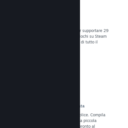
29 Lingue supportate
Il client Steam è stato ottimizzato per supportare 29
lingue base, rendendo l'acquisto di giochi su Steam
più facile e più godibile per gli utenti di tutto il
mondo.
Leggi la documentazione →
Iscrizione e distribuzione semplificata
Caricare il tuo gioco su Steam è semplice. Compila
qualche documento digitale, paga una piccola
commissione per applicazione e sei pronto al