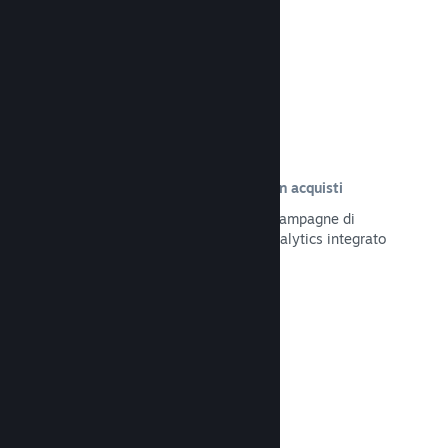
Leggi la documentazione →
Tracciamento delle visite risultate in acquisti
Tieni traccia dell'efficacia delle tue campagne di
marketing tramite il sistema UTM Analytics integrato
Leggi la documentazione →
Protezione da frodi