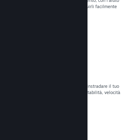
Pubblica aggiornamenti a tuo piacimento, con l'aiuto
di strumenti per annunciarli e distribuirli facilmente
ai tuoi giocatori.
Leggi la documentazione →
Infrastruttura di rete veloce
Usa la backbone di rete di Valve per instradare il tuo
traffico di rete e ottenere maggiore stabilità, velocità
e resilienza.
Leggi la documentazione →