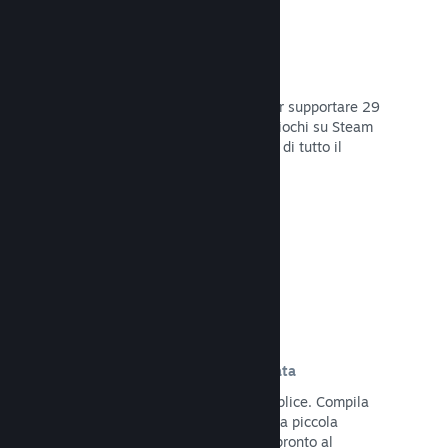
29 Lingue supportate
Il client Steam è stato ottimizzato per supportare 29
lingue base, rendendo l'acquisto di giochi su Steam
più facile e più godibile per gli utenti di tutto il
mondo.
Leggi la documentazione →
Iscrizione e distribuzione semplificata
Caricare il tuo gioco su Steam è semplice. Compila
qualche documento digitale, paga una piccola
commissione per applicazione e sei pronto al