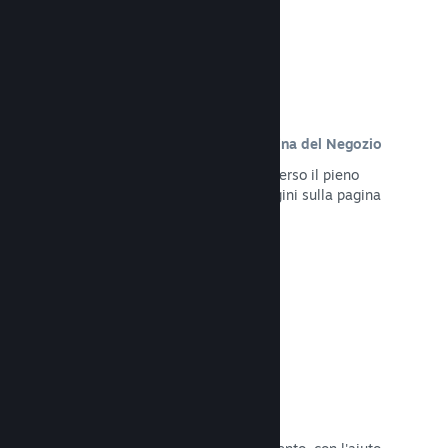
Contenuto personalizzato sulla pagina del Negozio
Presenta al meglio il tuo gioco attraverso il pieno
controllo dei contenuti e delle immagini sulla pagina
del Negozio del tuo prodotto.
Leggi la documentazione →
Aggiorna in qualsiasi momento