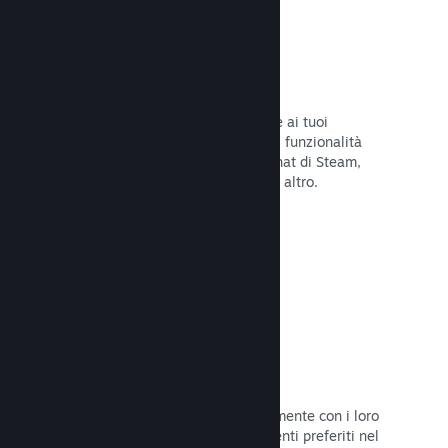
Overlay di Steam
Un'interfaccia nel gioco che consente ai tuoi
giocatori di accedere a una varietà di funzionalità
della Comunità: guide degli utenti, chat di Steam,
progresso degli achievement e molto altro.
Leggi la documentazione →
Screenshot istantanei
I giocatori possono condividere facilmente con i loro
amici e la Comunità di Steam i momenti preferiti nel