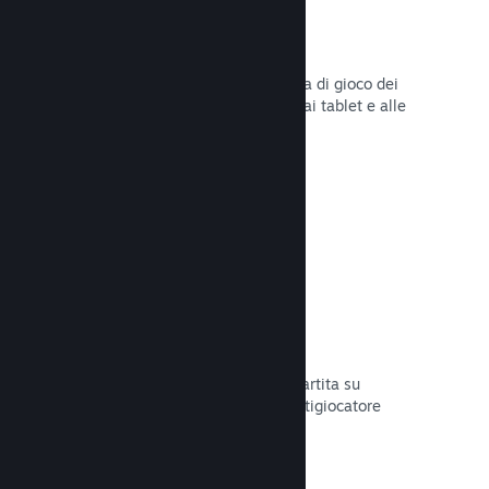
Remote Play
Amplia automaticamente l'esperienza di gioco dei
giocatori su Steam agli smartphone, ai tablet e alle
TV grazie a Steam Remote Play.
Leggi la documentazione →
Remote Play Together
Trasforma automaticamente la tua partita su
schermo condiviso in una partita multigiocatore
online.
Leggi la documentazione →