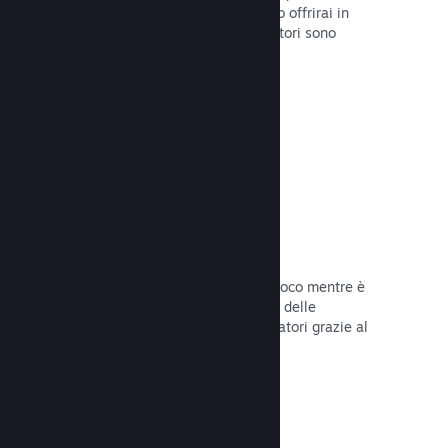
stabilirai la data di lancio o quando lo offrirai in
sconto e otterrai dati su quanti giocatori sono
interessati.
Leggi la documentazione →
Accesso anticipato di Steam
Lascia che la Comunità provi il tuo gioco mentre è
ancora in fase di sviluppo e stabilisci delle
aspettative realistiche per i tuoi giocatori grazie al
loro feedback.
Leggi la documentazione →