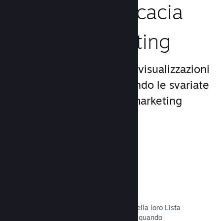
Aumenta l'efficacia
del tuo marketing
Approfitta del miliardo di visualizzazioni
giornaliere di Steam, usando le svariate
e uniche opportunità di marketing
incluse nella piattaforma.
Liste dei desideri
I giocatori che mettono il tuo titolo nella loro Lista
dei desideri riceveranno una notifica quando