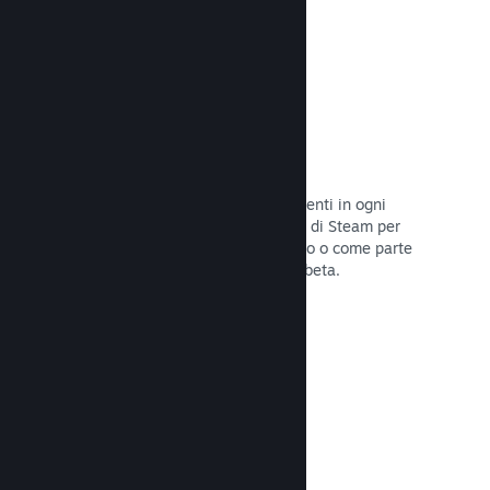
Codici prodotto di Steam
Rendi disponibile il tuo gioco per i clienti in ogni
modo possibile. Usa i codici prodotto di Steam per
vendere copie fisiche, offrilo in sconto o come parte
di un bundle, o rilascialo in versione beta.
Leggi la documentazione →