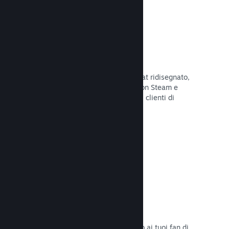
Chatta con gli amici
Le liste degli amici e il sistema di chat ridisegnato,
mantengono i giocatori in contatto con Steam e
offrono un'altro modo per i potenziali clienti di
scoprire il tuo gioco.
Leggi la documentazione →
Colonne sonore
Vendi le colonne sonore del tuo gioco ai tuoi fan di