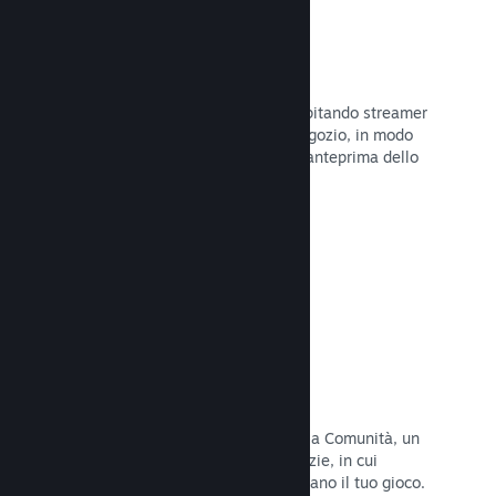
Trasmissioni in evidenza
Interagisci con i fan del tuo gioco ospitando streamer
direttamente sulla tua pagina del Negozio, in modo
da offrire ai potenziali acquirenti un'anteprima dello
stile di gioco e della Comunità.
Leggi la documentazione →
Hub della Comunità
I fan possono riunirsi nel tuo hub della Comunità, un
luogo costruito per discussioni e notizie, in cui
possono creare contenuti che migliorano il tuo gioco.