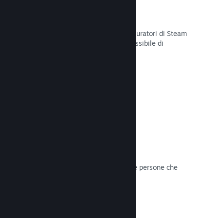
Curator Connect
Mostra il tuo gioco agli influencer e curatori di Steam
per arrivare al pubblico più ampio possibile di
potenziali clienti su Steam.
Leggi la documentazione →
Recensioni
I giochi su Steam sono recensiti dalle persone che
contano di più: i giocatori.
Leggi la documentazione →