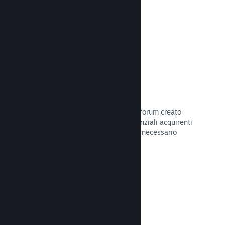
Leggi la documentazione →
Forum
Il tuo hub della Comunità include un forum creato
automaticamente in cui i fan e i potenziali acquirenti
possono parlare del tuo gioco. Non è necessario
configurare nulla.
Leggi la documentazione →