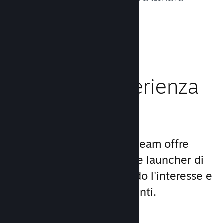
tutto il mondo.
Leggi la documentazione →
Migliora l'esperienza
dei giocatori
Il set unico di servizi di Steam offre
molto di più di un comune launcher di
giochi per PC, aumentando l'interesse e
la soddisfazione degli utenti.