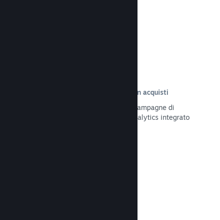
Leggi la documentazione →
Tracciamento delle visite risultate in acquisti
Tieni traccia dell'efficacia delle tue campagne di
marketing tramite il sistema UTM Analytics integrato
Leggi la documentazione →
Protezione da frodi