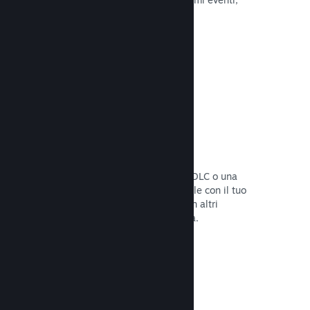
attività e funzionalità.
Leggi la documentazione →
Bundle di giochi
Crea un bundle con il tuo gioco e un DLC o una
colonna sonora, oppure crea un bundle con il tuo
intero catalogo. Oppure collabora con altri
sviluppatori per creare bundle a tema.
Leggi la documentazione →