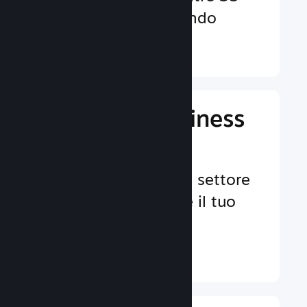
valute in tutto il mondo
Ulteriori informazioni ↓
Gestisci il business
del tuo gioco
Strumenti leader nel settore
per aiutarti a gestire il tuo
gioco.
Ulteriori informazioni ↓