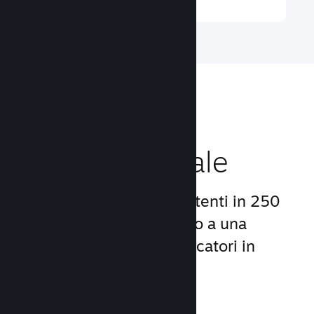
Raggiungi un
pubblico globale
Con oltre 132 milioni di utenti in 250
Paesi, Steam ti dà accesso a una
comunità mondiale di giocatori in
continua crescita.