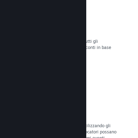
Sconti e saldi
Partecipa ai saldi di Steam aperti a tutti gli
sviluppatori oppure configura i tuoi sconti in base
alle tue necessità di marketing.
Leggi la documentazione →
Eventi e annunci
Tieniti in contatto con la Comunità utilizzando gli
strumenti integrati, così che i tuoi giocatori possano
rimanere sempre aggiornati sugli ultimi eventi,