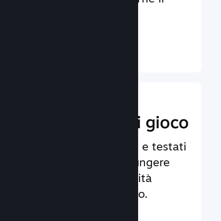
coinvolgimento e la
soddisfazione.
Ulteriori informazioni ↓
Implementa
funzionalità di gioco
Framework affidabili e testati
per aiutarti ad aggiungere
facilmente funzionalità
avanzate al tuo gioco.
Ulteriori informazioni ↓