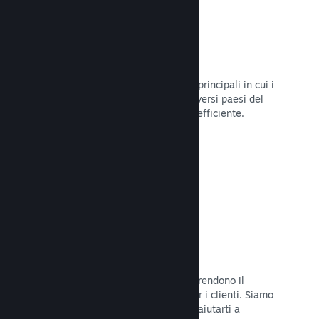
Oltre 80 metodi di pagamento
Abbiamo condotto ricerche sui modi principali in cui i
giocatori spendono i loro soldi nei diversi paesi del
mondo, per poi integrarli in maniera efficiente.
Leggi la documentazione →
Prezzi in oltre 35 valute
Le valute espresse in moneta locale rendono il
processo di acquisto più semplice per i clienti. Siamo
dotati di un'assistenza integrata per aiutarti a