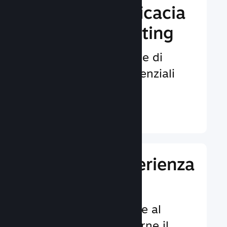
Aumenta l'efficacia
del tuo marketing
Opportunità illimitate di
venire notati da potenziali
giocatori.
Ulteriori informazioni ↓
Migliora l'esperienza
dei giocatori
Funzionalità dedicate al
cliente per aumentarne il