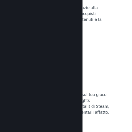
Tu e i tuoi giocatori siete al sicuro grazie alla
gestione automatica di Steam degli acquisti
fraudolenti, inclusa la revoca dei contenuti e la
prevenzione di eventuali abusi futuri.
Leggi la documentazione →
Opzioni antipirateria/DRM
Per limitare gli effetti della pirateria sul tuo gioco,
utilizza gli strumenti DRM (Digital Rights
Management, gestione dei diritti digitali) di Steam,
quelli sviluppati da te, o non implementarli affatto.
La scelta è tua.
Leggi la documentazione →