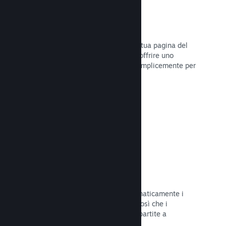
Dirette
Trasmetti il tuo gioco in diretta sulla tua pagina del
Negozio per promuovere eventi, per offrire uno
sguardo sullo sviluppo del gioco o semplicemente per
interagire con la tua Comunità.
Leggi la documentazione →
Salvataggi sul Cloud
Steam Cloud può memorizzare automaticamente i
file di salvataggio sui nostri server, così che i
giocatori possano riprendere le loro partite a
prescindere dalla loro posizione.