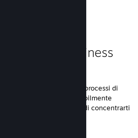
caricamento!
Leggi la documentazione →
Gestisci il business
del tuo gioco
Steamworks rende i tuoi processi di
lancio e gestione incredibilmente
semplici, consentendoti di concentrarti
sul gioco.