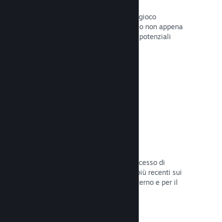
Pagine "In arrivo"
Aumenta l'attesa per il tuo prossimo gioco
pubblicando la tua pagina del Negozio non appena
hai del materiale da mostrare ai tuoi potenziali
clienti.
Leggi la documentazione →
Processi di sviluppo automatizzati
Rendi Steam parte integrante del processo di
sviluppo delle build, distribuendo le più recenti sui
server di Steam per il beta testing interno e per il
lancio pubblico.
Leggi la documentazione →