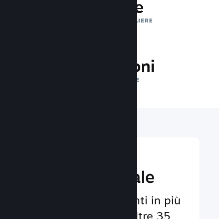
1 trilione
IMPRESSIONI GIORNALIERE
34.7 milioni
GIOCATORI ONLINE
Raggiungi un
pubbico globale
Al servizio degli utenti in più
di 29 lingue e con oltre 35