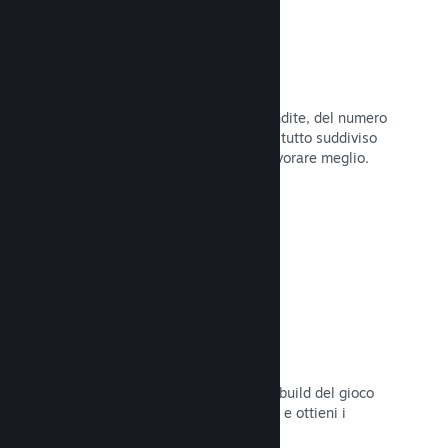
Dati di vendita in tempo reale
Rapporti in tempo reale delle tue vendite, del numero
di giocatori e della lista dei desideri, tutto suddiviso
per regione, permettendoti così di lavorare meglio.
Leggi la documentazione →
Steam Playtest
Controlla facilmente l'accesso a una build del gioco
separata per eventuali test anticipati e ottieni i
feedback dei giocatori.