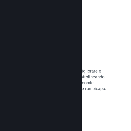
tuo gioco.
Leggi la documentazione →
Guide create dagli utenti
I fan possono pubblicare guide per migliorare e
approfondire l'esperienza di gioco, sottolineando
momenti interessanti, spiegando economie
complesse o la soluzione di dilemmi e rompicapo.
Leggi la documentazione →