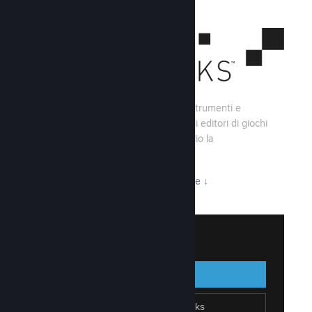
Steamworks consiste di una serie di strumenti e
servizi che aiutano gli sviluppatori e gli editori di giochi
a creare i loro titoli e sfruttare al meglio la
distribuzione su Steam.
Tutto ciò che Steamworks ha da offrire
↓
Accedi a Steamworks
Accedi
Indietro
Unisciti a Steamworks