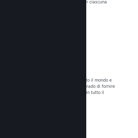
configurare correttamente i prezzi per ciascuna
regione.
Leggi la documentazione →
Rete e server di distribuzione
Con oltre 400 server distribuiti in tutto il mondo e
una rete in fibra da 1TB, Steam è in grado di fornire
rapidamente il tuo gioco ai giocatori in tutto il
mondo.
Leggi la documentazione →