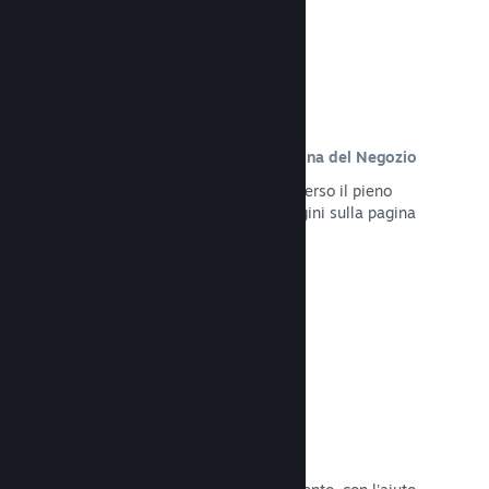
Contenuto personalizzato sulla pagina del Negozio
Presenta al meglio il tuo gioco attraverso il pieno
controllo dei contenuti e delle immagini sulla pagina
del Negozio del tuo prodotto.
Leggi la documentazione →
Aggiorna in qualsiasi momento