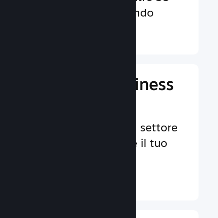
valute in tutto il mondo
Ulteriori informazioni ↓
Gestisci il business
del tuo gioco
Strumenti leader nel settore
per aiutarti a gestire il tuo
gioco.
Ulteriori informazioni ↓