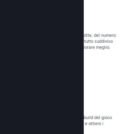
Dati di vendita in tempo reale
Rapporti in tempo reale delle tue vendite, del numero
di giocatori e della lista dei desideri, tutto suddiviso
per regione, permettendoti così di lavorare meglio.
Leggi la documentazione →
Steam Playtest
Controlla facilmente l'accesso a una build del gioco
separata per eventuali test anticipati e ottieni i
feedback dei giocatori.