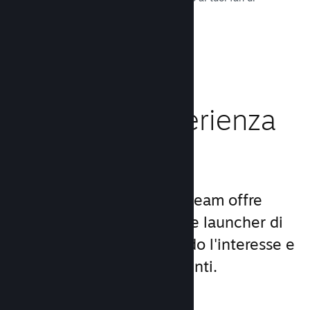
tutto il mondo.
Leggi la documentazione →
Migliora l'esperienza
dei giocatori
Il set unico di servizi di Steam offre
molto di più di un comune launcher di
giochi per PC, aumentando l'interesse e
la soddisfazione degli utenti.