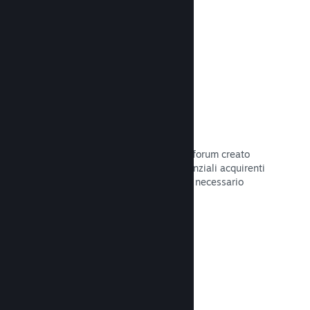
Leggi la documentazione →
Forum
Il tuo hub della Comunità include un forum creato
automaticamente in cui i fan e i potenziali acquirenti
possono parlare del tuo gioco. Non è necessario
configurare nulla.
Leggi la documentazione →