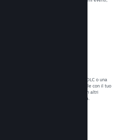
attività e funzionalità.
Leggi la documentazione →
Bundle di giochi
Crea un bundle con il tuo gioco e un DLC o una
colonna sonora, oppure crea un bundle con il tuo
intero catalogo. Oppure collabora con altri
sviluppatori per creare bundle a tema.
Leggi la documentazione →