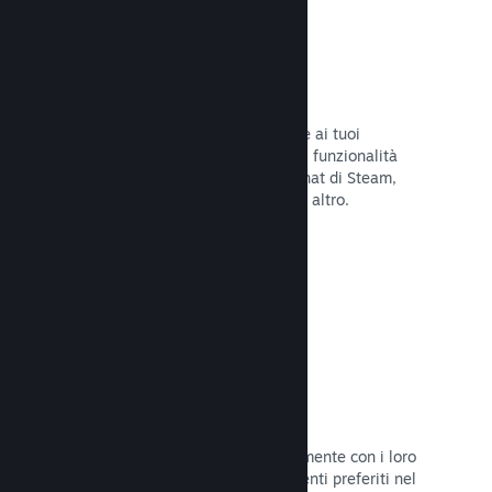
Overlay di Steam
Un'interfaccia nel gioco che consente ai tuoi
giocatori di accedere a una varietà di funzionalità
della Comunità: guide degli utenti, chat di Steam,
progresso degli achievement e molto altro.
Leggi la documentazione →
Screenshot istantanei
I giocatori possono condividere facilmente con i loro
amici e la Comunità di Steam i momenti preferiti nel