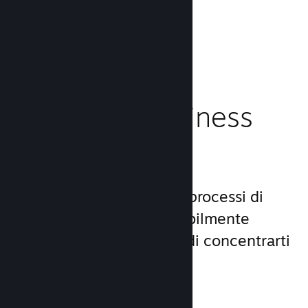
caricamento!
Leggi la documentazione →
Gestisci il business
del tuo gioco
Steamworks rende i tuoi processi di
lancio e gestione incredibilmente
semplici, consentendoti di concentrarti
sul gioco.