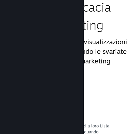
Aumenta l'efficacia
del tuo marketing
Approfitta del miliardo di visualizzazioni
giornaliere di Steam, usando le svariate
e uniche opportunità di marketing
incluse nella piattaforma.
Liste dei desideri
I giocatori che mettono il tuo titolo nella loro Lista
dei desideri riceveranno una notifica quando