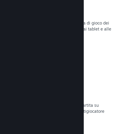
Remote Play
Amplia automaticamente l'esperienza di gioco dei
giocatori su Steam agli smartphone, ai tablet e alle
TV grazie a Steam Remote Play.
Leggi la documentazione →
Remote Play Together
Trasforma automaticamente la tua partita su
schermo condiviso in una partita multigiocatore
online.
Leggi la documentazione →