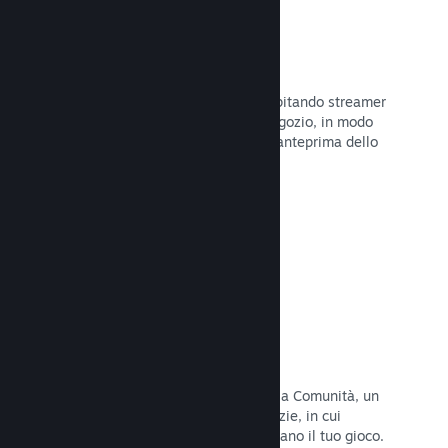
Trasmissioni in evidenza
Interagisci con i fan del tuo gioco ospitando streamer
direttamente sulla tua pagina del Negozio, in modo
da offrire ai potenziali acquirenti un'anteprima dello
stile di gioco e della Comunità.
Leggi la documentazione →
Hub della Comunità
I fan possono riunirsi nel tuo hub della Comunità, un
luogo costruito per discussioni e notizie, in cui
possono creare contenuti che migliorano il tuo gioco.