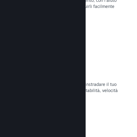
Pubblica aggiornamenti a tuo piacimento, con l'aiuto
di strumenti per annunciarli e distribuirli facilmente
ai tuoi giocatori.
Leggi la documentazione →
Infrastruttura di rete veloce
Usa la backbone di rete di Valve per instradare il tuo
traffico di rete e ottenere maggiore stabilità, velocità
e resilienza.
Leggi la documentazione →