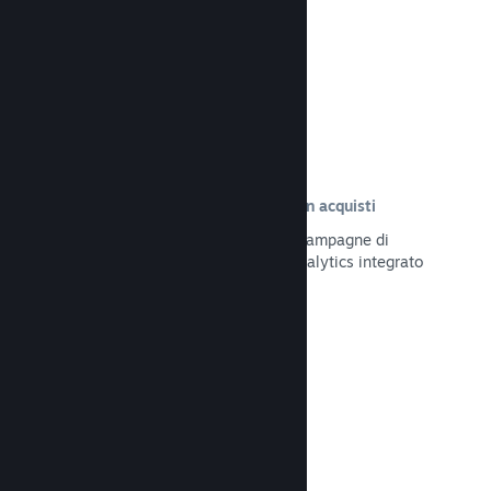
Leggi la documentazione →
Tracciamento delle visite risultate in acquisti
Tieni traccia dell'efficacia delle tue campagne di
marketing tramite il sistema UTM Analytics integrato
Leggi la documentazione →
Protezione da frodi