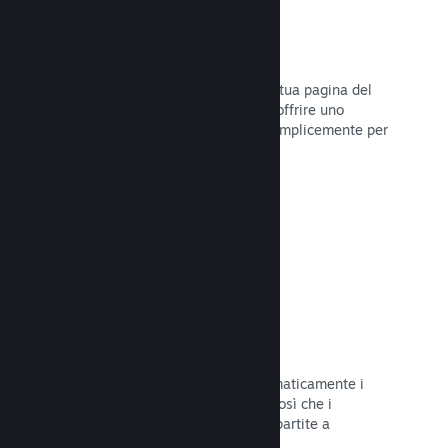
Dirette
Trasmetti il tuo gioco in diretta sulla tua pagina del
Negozio per promuovere eventi, per offrire uno
sguardo sullo sviluppo del gioco o semplicemente per
interagire con la tua Comunità.
Leggi la documentazione →
Salvataggi sul Cloud
Steam Cloud può memorizzare automaticamente i
file di salvataggio sui nostri server, così che i
giocatori possano riprendere le loro partite a
prescindere dalla loro posizione.