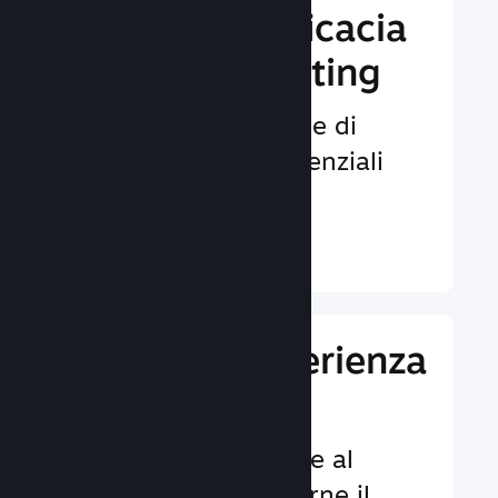
Aumenta l'efficacia
del tuo marketing
Opportunità illimitate di
venire notati da potenziali
giocatori.
Ulteriori informazioni ↓
Migliora l'esperienza
dei giocatori
Funzionalità dedicate al
cliente per aumentarne il