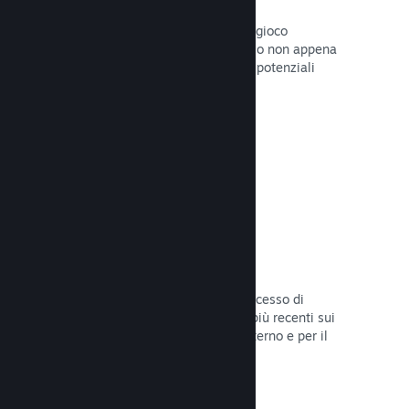
Pagine "In arrivo"
Aumenta l'attesa per il tuo prossimo gioco
pubblicando la tua pagina del Negozio non appena
hai del materiale da mostrare ai tuoi potenziali
clienti.
Leggi la documentazione →
Processi di sviluppo automatizzati
Rendi Steam parte integrante del processo di
sviluppo delle build, distribuendo le più recenti sui
server di Steam per il beta testing interno e per il
lancio pubblico.
Leggi la documentazione →