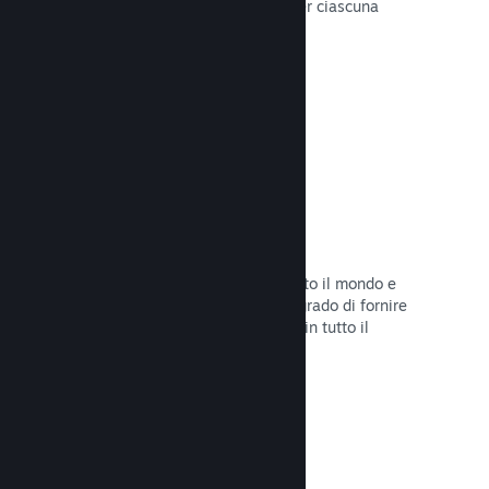
configurare correttamente i prezzi per ciascuna
regione.
Leggi la documentazione →
Rete e server di distribuzione
Con oltre 400 server distribuiti in tutto il mondo e
una rete in fibra da 1TB, Steam è in grado di fornire
rapidamente il tuo gioco ai giocatori in tutto il
mondo.
Leggi la documentazione →