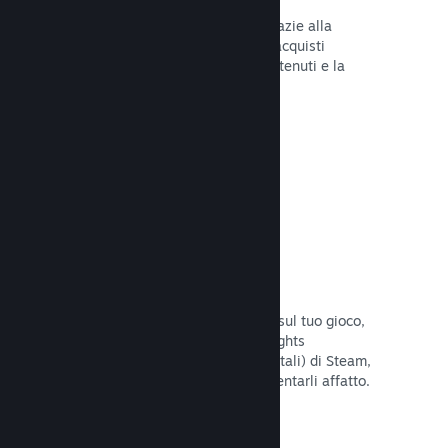
Tu e i tuoi giocatori siete al sicuro grazie alla
gestione automatica di Steam degli acquisti
fraudolenti, inclusa la revoca dei contenuti e la
prevenzione di eventuali abusi futuri.
Leggi la documentazione →
Opzioni antipirateria/DRM
Per limitare gli effetti della pirateria sul tuo gioco,
utilizza gli strumenti DRM (Digital Rights
Management, gestione dei diritti digitali) di Steam,
quelli sviluppati da te, o non implementarli affatto.
La scelta è tua.
Leggi la documentazione →