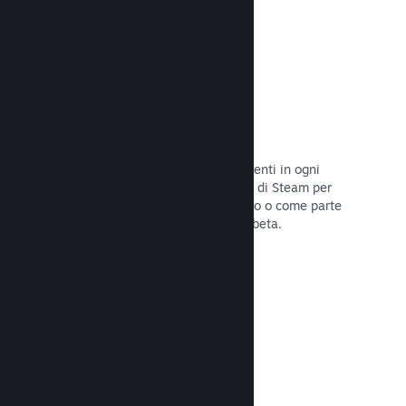
Codici prodotto di Steam
Rendi disponibile il tuo gioco per i clienti in ogni
modo possibile. Usa i codici prodotto di Steam per
vendere copie fisiche, offrilo in sconto o come parte
di un bundle, o rilascialo in versione beta.
Leggi la documentazione →