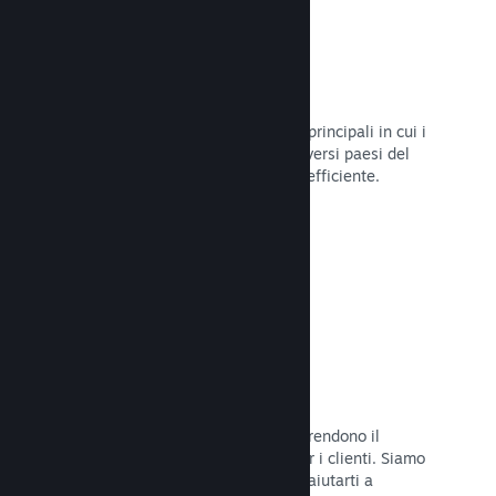
Oltre 80 metodi di pagamento
Abbiamo condotto ricerche sui modi principali in cui i
giocatori spendono i loro soldi nei diversi paesi del
mondo, per poi integrarli in maniera efficiente.
Leggi la documentazione →
Prezzi in oltre 35 valute
Le valute espresse in moneta locale rendono il
processo di acquisto più semplice per i clienti. Siamo
dotati di un'assistenza integrata per aiutarti a