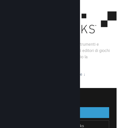
Steamworks consiste di una serie di strumenti e
servizi che aiutano gli sviluppatori e gli editori di giochi
a creare i loro titoli e sfruttare al meglio la
distribuzione su Steam.
Tutto ciò che Steamworks ha da offrire
↓
Accedi a Steamworks
Accedi
Indietro
Unisciti a Steamworks