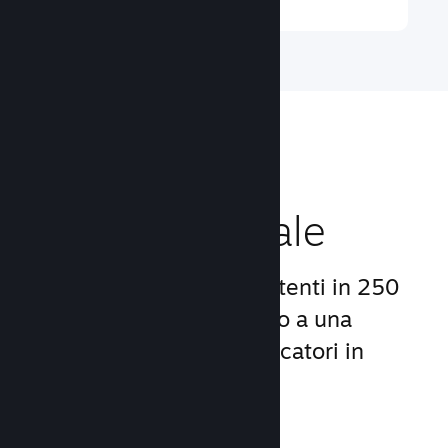
Raggiungi un
pubblico globale
Con oltre 132 milioni di utenti in 250
Paesi, Steam ti dà accesso a una
comunità mondiale di giocatori in
continua crescita.