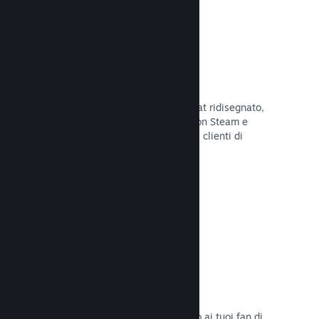
Chatta con gli amici
Le liste degli amici e il sistema di chat ridisegnato,
mantengono i giocatori in contatto con Steam e
offrono un'altro modo per i potenziali clienti di
scoprire il tuo gioco.
Leggi la documentazione →
Colonne sonore
Vendi le colonne sonore del tuo gioco ai tuoi fan di