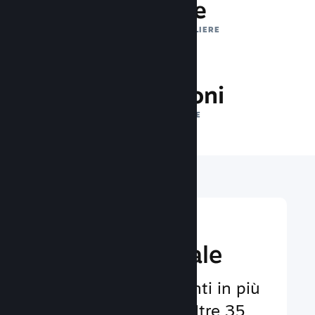
1 trilione
IMPRESSIONI GIORNALIERE
32.0 milioni
GIOCATORI ONLINE
Raggiungi un
pubbico globale
Al servizio degli utenti in più
di 29 lingue e con oltre 35