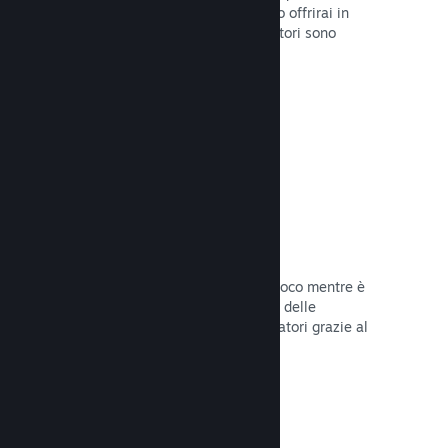
stabilirai la data di lancio o quando lo offrirai in
sconto e otterrai dati su quanti giocatori sono
interessati.
Leggi la documentazione →
Accesso anticipato di Steam
Lascia che la Comunità provi il tuo gioco mentre è
ancora in fase di sviluppo e stabilisci delle
aspettative realistiche per i tuoi giocatori grazie al
loro feedback.
Leggi la documentazione →