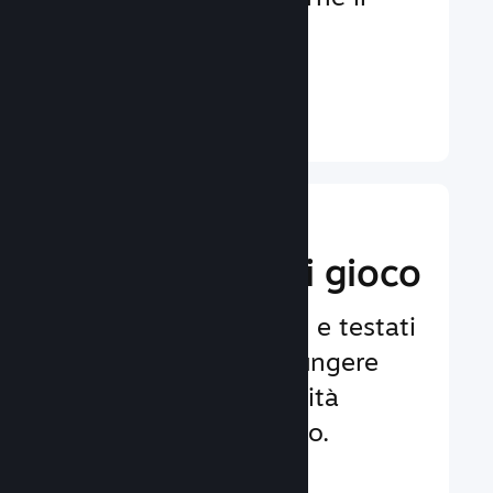
coinvolgimento e la
soddisfazione.
Ulteriori informazioni ↓
Implementa
funzionalità di gioco
Framework affidabili e testati
per aiutarti ad aggiungere
facilmente funzionalità
avanzate al tuo gioco.
Ulteriori informazioni ↓