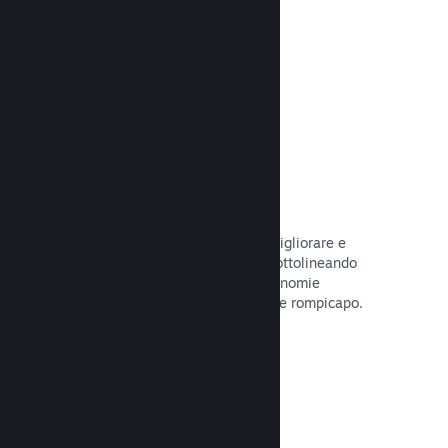
tuo gioco.
Leggi la documentazione →
Guide create dagli utenti
I fan possono pubblicare guide per migliorare e
approfondire l'esperienza di gioco, sottolineando
momenti interessanti, spiegando economie
complesse o la soluzione di dilemmi e rompicapo.
Leggi la documentazione →