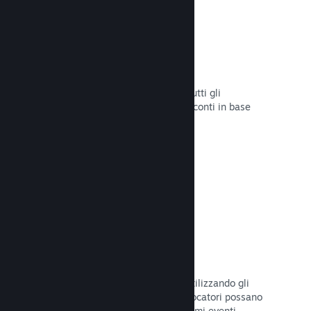
Sconti e saldi
Partecipa ai saldi di Steam aperti a tutti gli
sviluppatori oppure configura i tuoi sconti in base
alle tue necessità di marketing.
Leggi la documentazione →
Eventi e annunci
Tieniti in contatto con la Comunità utilizzando gli
strumenti integrati, così che i tuoi giocatori possano
rimanere sempre aggiornati sugli ultimi eventi,