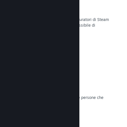
Curator Connect
Mostra il tuo gioco agli influencer e curatori di Steam
per arrivare al pubblico più ampio possibile di
potenziali clienti su Steam.
Leggi la documentazione →
Recensioni
I giochi su Steam sono recensiti dalle persone che
contano di più: i giocatori.
Leggi la documentazione →