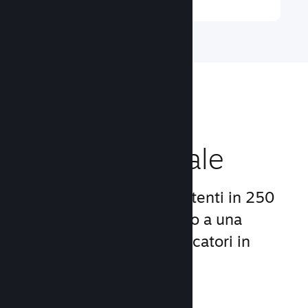
Raggiungi un
pubblico globale
Con oltre 132 milioni di utenti in 250
Paesi, Steam ti dà accesso a una
comunità mondiale di giocatori in
continua crescita.