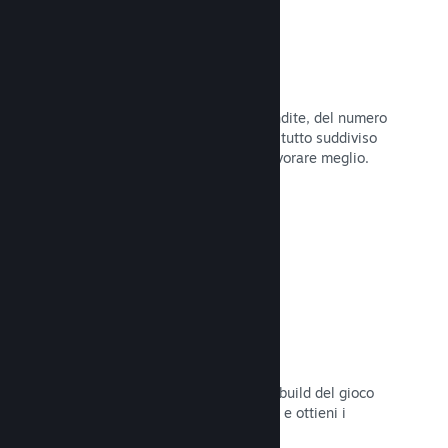
Dati di vendita in tempo reale
Rapporti in tempo reale delle tue vendite, del numero
di giocatori e della lista dei desideri, tutto suddiviso
per regione, permettendoti così di lavorare meglio.
Leggi la documentazione →
Steam Playtest
Controlla facilmente l'accesso a una build del gioco
separata per eventuali test anticipati e ottieni i
feedback dei giocatori.