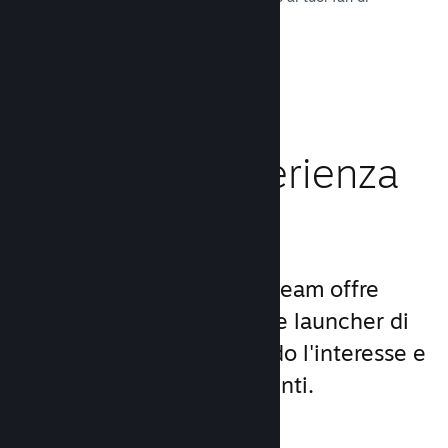
tutto il mondo.
Leggi la documentazione →
Migliora l'esperienza
dei giocatori
Il set unico di servizi di Steam offre
molto di più di un comune launcher di
giochi per PC, aumentando l'interesse e
la soddisfazione degli utenti.