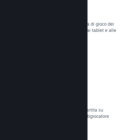
Remote Play
Amplia automaticamente l'esperienza di gioco dei
giocatori su Steam agli smartphone, ai tablet e alle
TV grazie a Steam Remote Play.
Leggi la documentazione →
Remote Play Together
Trasforma automaticamente la tua partita su
schermo condiviso in una partita multigiocatore
online.
Leggi la documentazione →