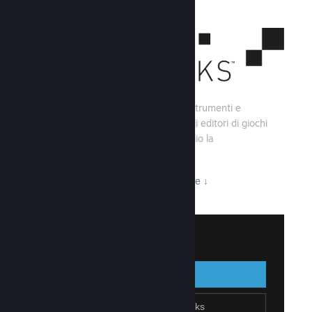
Steamworks consiste di una serie di strumenti e
servizi che aiutano gli sviluppatori e gli editori di giochi
a creare i loro titoli e sfruttare al meglio la
distribuzione su Steam.
Tutto ciò che Steamworks ha da offrire
↓
Accedi a Steamworks
Accedi
Indietro
Unisciti a Steamworks