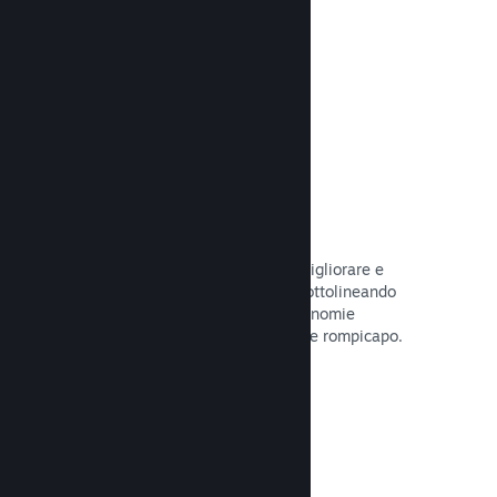
tuo gioco.
Leggi la documentazione →
Guide create dagli utenti
I fan possono pubblicare guide per migliorare e
approfondire l'esperienza di gioco, sottolineando
momenti interessanti, spiegando economie
complesse o la soluzione di dilemmi e rompicapo.
Leggi la documentazione →