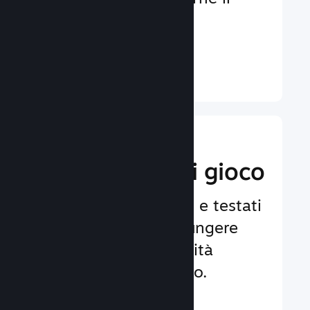
coinvolgimento e la
soddisfazione.
Ulteriori informazioni ↓
Implementa
funzionalità di gioco
Framework affidabili e testati
per aiutarti ad aggiungere
facilmente funzionalità
avanzate al tuo gioco.
Ulteriori informazioni ↓