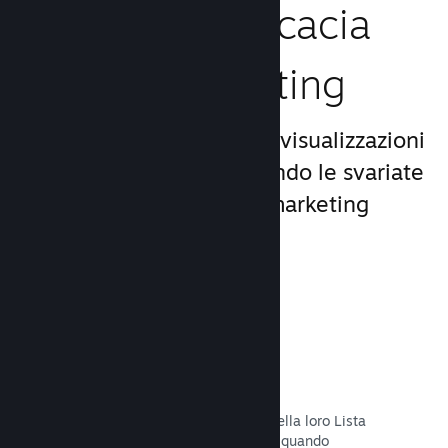
Aumenta l'efficacia
del tuo marketing
Approfitta del miliardo di visualizzazioni
giornaliere di Steam, usando le svariate
e uniche opportunità di marketing
incluse nella piattaforma.
Liste dei desideri
I giocatori che mettono il tuo titolo nella loro Lista
dei desideri riceveranno una notifica quando