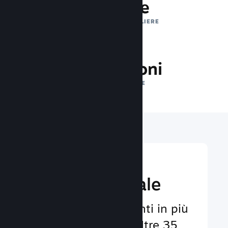
1 trilione
IMPRESSIONI GIORNALIERE
29.0 milioni
GIOCATORI ONLINE
Raggiungi un
pubbico globale
Al servizio degli utenti in più
di 29 lingue e con oltre 35