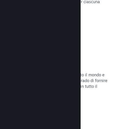
configurare correttamente i prezzi per ciascuna
regione.
Leggi la documentazione →
Rete e server di distribuzione
Con oltre 400 server distribuiti in tutto il mondo e
una rete in fibra da 1TB, Steam è in grado di fornire
rapidamente il tuo gioco ai giocatori in tutto il
mondo.
Leggi la documentazione →