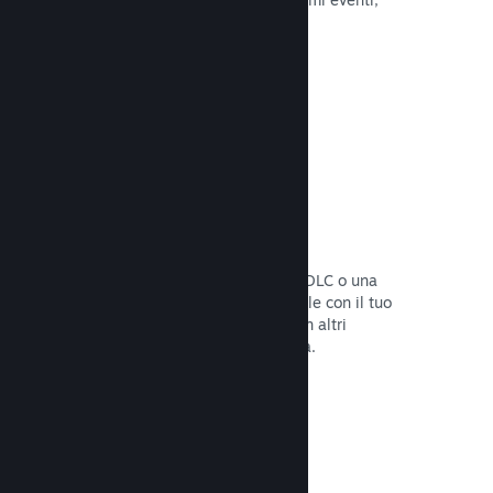
attività e funzionalità.
Leggi la documentazione →
Bundle di giochi
Crea un bundle con il tuo gioco e un DLC o una
colonna sonora, oppure crea un bundle con il tuo
intero catalogo. Oppure collabora con altri
sviluppatori per creare bundle a tema.
Leggi la documentazione →