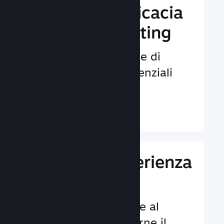
Aumenta l'efficacia
del tuo marketing
Opportunità illimitate di
venire notati da potenziali
giocatori.
Ulteriori informazioni ↓
Migliora l'esperienza
dei giocatori
Funzionalità dedicate al
cliente per aumentarne il