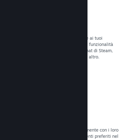
Overlay di Steam
Un'interfaccia nel gioco che consente ai tuoi
giocatori di accedere a una varietà di funzionalità
della Comunità: guide degli utenti, chat di Steam,
progresso degli achievement e molto altro.
Leggi la documentazione →
Screenshot istantanei
I giocatori possono condividere facilmente con i loro
amici e la Comunità di Steam i momenti preferiti nel