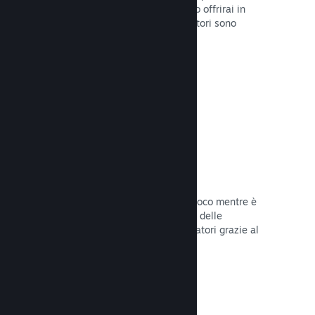
stabilirai la data di lancio o quando lo offrirai in
sconto e otterrai dati su quanti giocatori sono
interessati.
Leggi la documentazione →
Accesso anticipato di Steam
Lascia che la Comunità provi il tuo gioco mentre è
ancora in fase di sviluppo e stabilisci delle
aspettative realistiche per i tuoi giocatori grazie al
loro feedback.
Leggi la documentazione →