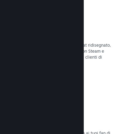
Chatta con gli amici
Le liste degli amici e il sistema di chat ridisegnato,
mantengono i giocatori in contatto con Steam e
offrono un'altro modo per i potenziali clienti di
scoprire il tuo gioco.
Leggi la documentazione →
Colonne sonore
Vendi le colonne sonore del tuo gioco ai tuoi fan di