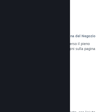
Contenuto personalizzato sulla pagina del Negozio
Presenta al meglio il tuo gioco attraverso il pieno
controllo dei contenuti e delle immagini sulla pagina
del Negozio del tuo prodotto.
Leggi la documentazione →
Aggiorna in qualsiasi momento