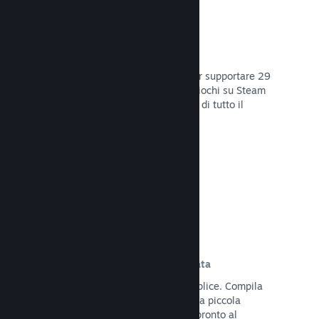
29 Lingue supportate
Il client Steam è stato ottimizzato per supportare 29
lingue base, rendendo l'acquisto di giochi su Steam
più facile e più godibile per gli utenti di tutto il
mondo.
Leggi la documentazione →
Iscrizione e distribuzione semplificata
Caricare il tuo gioco su Steam è semplice. Compila
qualche documento digitale, paga una piccola
commissione per applicazione e sei pronto al