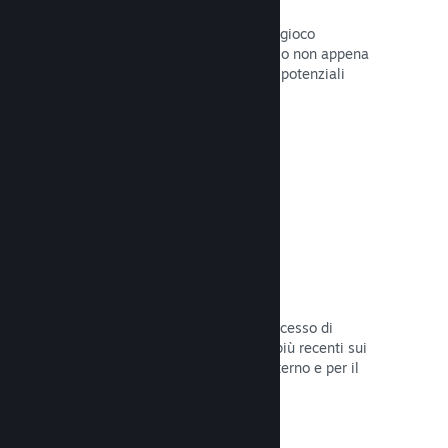
Pagine "In arrivo"
Aumenta l'attesa per il tuo prossimo gioco
pubblicando la tua pagina del Negozio non appena
hai del materiale da mostrare ai tuoi potenziali
clienti.
Leggi la documentazione →
Processi di sviluppo automatizzati
Rendi Steam parte integrante del processo di
sviluppo delle build, distribuendo le più recenti sui
server di Steam per il beta testing interno e per il
lancio pubblico.
Leggi la documentazione →