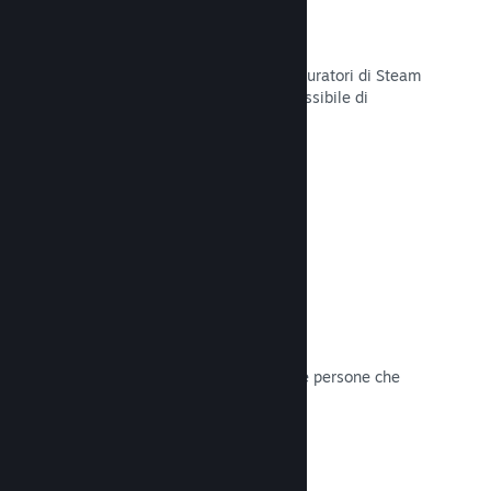
Curator Connect
Mostra il tuo gioco agli influencer e curatori di Steam
per arrivare al pubblico più ampio possibile di
potenziali clienti su Steam.
Leggi la documentazione →
Recensioni
I giochi su Steam sono recensiti dalle persone che
contano di più: i giocatori.
Leggi la documentazione →