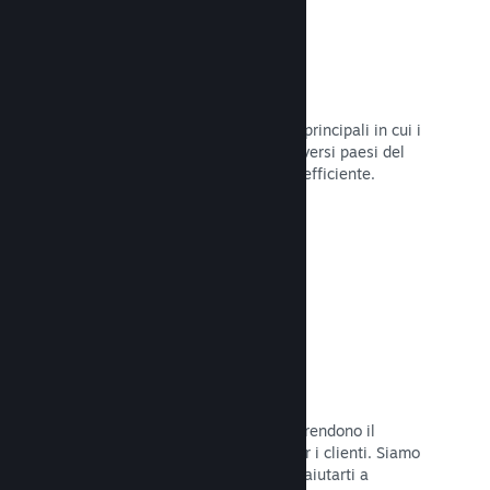
Oltre 80 metodi di pagamento
Abbiamo condotto ricerche sui modi principali in cui i
giocatori spendono i loro soldi nei diversi paesi del
mondo, per poi integrarli in maniera efficiente.
Leggi la documentazione →
Prezzi in oltre 35 valute
Le valute espresse in moneta locale rendono il
processo di acquisto più semplice per i clienti. Siamo
dotati di un'assistenza integrata per aiutarti a