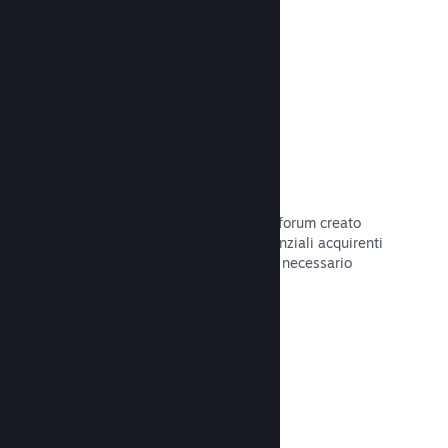
Leggi la documentazione →
Forum
Il tuo hub della Comunità include un forum creato
automaticamente in cui i fan e i potenziali acquirenti
possono parlare del tuo gioco. Non è necessario
configurare nulla.
Leggi la documentazione →