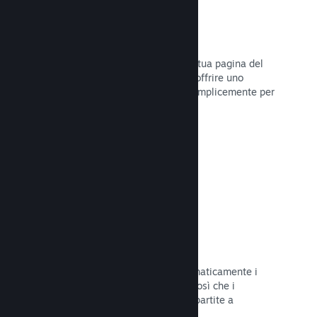
Dirette
Trasmetti il tuo gioco in diretta sulla tua pagina del
Negozio per promuovere eventi, per offrire uno
sguardo sullo sviluppo del gioco o semplicemente per
interagire con la tua Comunità.
Leggi la documentazione →
Salvataggi sul Cloud
Steam Cloud può memorizzare automaticamente i
file di salvataggio sui nostri server, così che i
giocatori possano riprendere le loro partite a
prescindere dalla loro posizione.