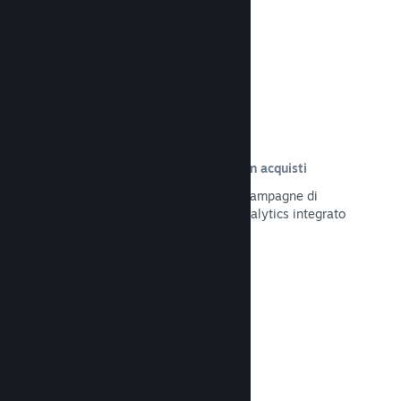
Leggi la documentazione →
Tracciamento delle visite risultate in acquisti
Tieni traccia dell'efficacia delle tue campagne di
marketing tramite il sistema UTM Analytics integrato
Leggi la documentazione →
Protezione da frodi