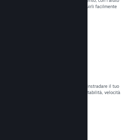
Pubblica aggiornamenti a tuo piacimento, con l'aiuto
di strumenti per annunciarli e distribuirli facilmente
ai tuoi giocatori.
Leggi la documentazione →
Infrastruttura di rete veloce
Usa la backbone di rete di Valve per instradare il tuo
traffico di rete e ottenere maggiore stabilità, velocità
e resilienza.
Leggi la documentazione →