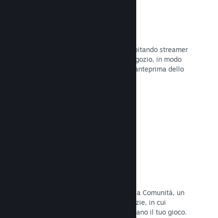
Trasmissioni in evidenza
Interagisci con i fan del tuo gioco ospitando streamer
direttamente sulla tua pagina del Negozio, in modo
da offrire ai potenziali acquirenti un'anteprima dello
stile di gioco e della Comunità.
Leggi la documentazione →
Hub della Comunità
I fan possono riunirsi nel tuo hub della Comunità, un
luogo costruito per discussioni e notizie, in cui
possono creare contenuti che migliorano il tuo gioco.