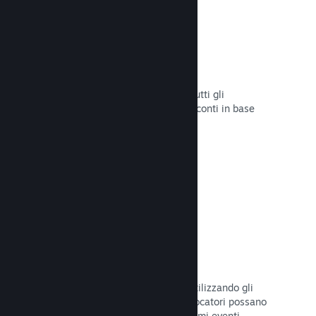
Sconti e saldi
Partecipa ai saldi di Steam aperti a tutti gli
sviluppatori oppure configura i tuoi sconti in base
alle tue necessità di marketing.
Leggi la documentazione →
Eventi e annunci
Tieniti in contatto con la Comunità utilizzando gli
strumenti integrati, così che i tuoi giocatori possano
rimanere sempre aggiornati sugli ultimi eventi,