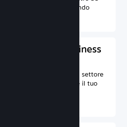
valute in tutto il mondo
Ulteriori informazioni ↓
Gestisci il business
del tuo gioco
Strumenti leader nel settore
per aiutarti a gestire il tuo
gioco.
Ulteriori informazioni ↓