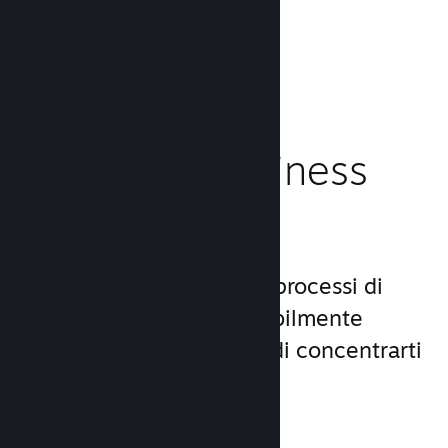
caricamento!
Leggi la documentazione →
Gestisci il business
del tuo gioco
Steamworks rende i tuoi processi di
lancio e gestione incredibilmente
semplici, consentendoti di concentrarti
sul gioco.