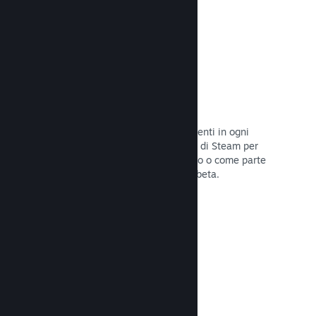
Codici prodotto di Steam
Rendi disponibile il tuo gioco per i clienti in ogni
modo possibile. Usa i codici prodotto di Steam per
vendere copie fisiche, offrilo in sconto o come parte
di un bundle, o rilascialo in versione beta.
Leggi la documentazione →