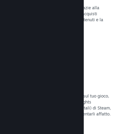
Tu e i tuoi giocatori siete al sicuro grazie alla
gestione automatica di Steam degli acquisti
fraudolenti, inclusa la revoca dei contenuti e la
prevenzione di eventuali abusi futuri.
Leggi la documentazione →
Opzioni antipirateria/DRM
Per limitare gli effetti della pirateria sul tuo gioco,
utilizza gli strumenti DRM (Digital Rights
Management, gestione dei diritti digitali) di Steam,
quelli sviluppati da te, o non implementarli affatto.
La scelta è tua.
Leggi la documentazione →