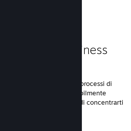
caricamento!
Leggi la documentazione →
Gestisci il business
del tuo gioco
Steamworks rende i tuoi processi di
lancio e gestione incredibilmente
semplici, consentendoti di concentrarti
sul gioco.