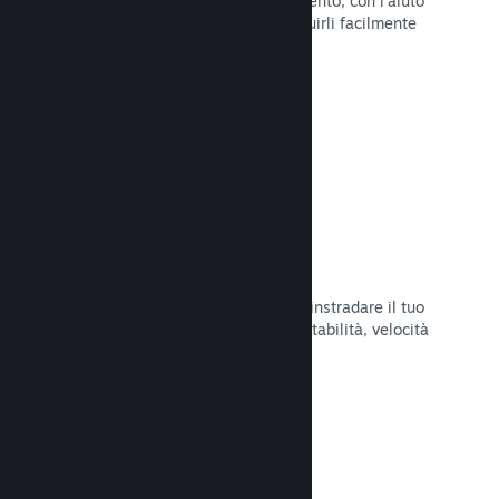
Pubblica aggiornamenti a tuo piacimento, con l'aiuto
di strumenti per annunciarli e distribuirli facilmente
ai tuoi giocatori.
Leggi la documentazione →
Infrastruttura di rete veloce
Usa la backbone di rete di Valve per instradare il tuo
traffico di rete e ottenere maggiore stabilità, velocità
e resilienza.
Leggi la documentazione →