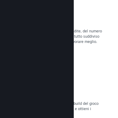
Dati di vendita in tempo reale
Rapporti in tempo reale delle tue vendite, del numero
di giocatori e della lista dei desideri, tutto suddiviso
per regione, permettendoti così di lavorare meglio.
Leggi la documentazione →
Steam Playtest
Controlla facilmente l'accesso a una build del gioco
separata per eventuali test anticipati e ottieni i
feedback dei giocatori.