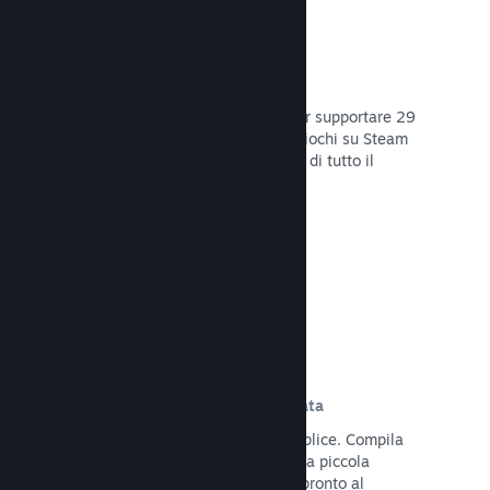
29 Lingue supportate
Il client Steam è stato ottimizzato per supportare 29
lingue base, rendendo l'acquisto di giochi su Steam
più facile e più godibile per gli utenti di tutto il
mondo.
Leggi la documentazione →
Iscrizione e distribuzione semplificata
Caricare il tuo gioco su Steam è semplice. Compila
qualche documento digitale, paga una piccola
commissione per applicazione e sei pronto al