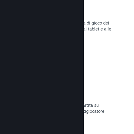
Remote Play
Amplia automaticamente l'esperienza di gioco dei
giocatori su Steam agli smartphone, ai tablet e alle
TV grazie a Steam Remote Play.
Leggi la documentazione →
Remote Play Together
Trasforma automaticamente la tua partita su
schermo condiviso in una partita multigiocatore
online.
Leggi la documentazione →