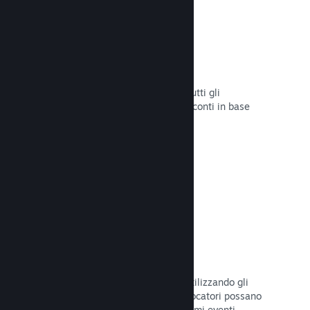
Sconti e saldi
Partecipa ai saldi di Steam aperti a tutti gli
sviluppatori oppure configura i tuoi sconti in base
alle tue necessità di marketing.
Leggi la documentazione →
Eventi e annunci
Tieniti in contatto con la Comunità utilizzando gli
strumenti integrati, così che i tuoi giocatori possano
rimanere sempre aggiornati sugli ultimi eventi,