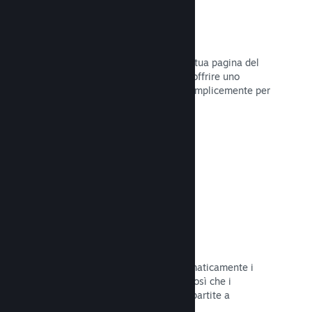
Dirette
Trasmetti il tuo gioco in diretta sulla tua pagina del
Negozio per promuovere eventi, per offrire uno
sguardo sullo sviluppo del gioco o semplicemente per
interagire con la tua Comunità.
Leggi la documentazione →
Salvataggi sul Cloud
Steam Cloud può memorizzare automaticamente i
file di salvataggio sui nostri server, così che i
giocatori possano riprendere le loro partite a
prescindere dalla loro posizione.