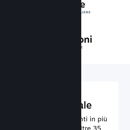
1 trilione
IMPRESSIONI GIORNALIERE
35.5 milioni
GIOCATORI ONLINE
Raggiungi un
pubbico globale
Al servizio degli utenti in più
di 29 lingue e con oltre 35