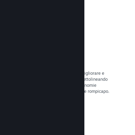
tuo gioco.
Leggi la documentazione →
Guide create dagli utenti
I fan possono pubblicare guide per migliorare e
approfondire l'esperienza di gioco, sottolineando
momenti interessanti, spiegando economie
complesse o la soluzione di dilemmi e rompicapo.
Leggi la documentazione →