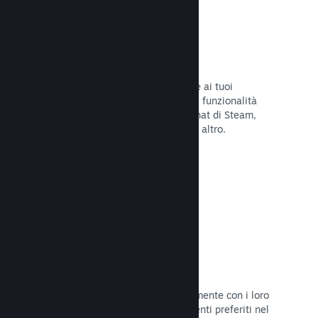
Overlay di Steam
Un'interfaccia nel gioco che consente ai tuoi
giocatori di accedere a una varietà di funzionalità
della Comunità: guide degli utenti, chat di Steam,
progresso degli achievement e molto altro.
Leggi la documentazione →
Screenshot istantanei
I giocatori possono condividere facilmente con i loro
amici e la Comunità di Steam i momenti preferiti nel