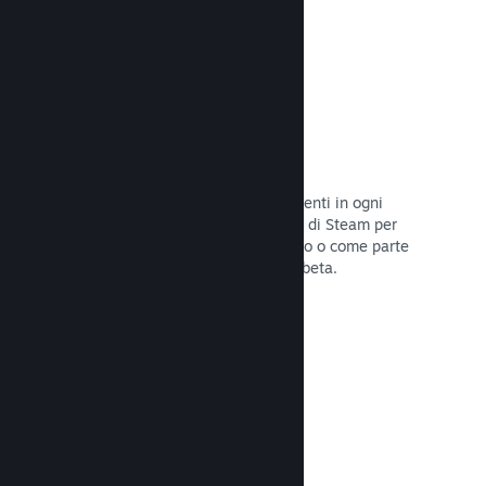
Codici prodotto di Steam
Rendi disponibile il tuo gioco per i clienti in ogni
modo possibile. Usa i codici prodotto di Steam per
vendere copie fisiche, offrilo in sconto o come parte
di un bundle, o rilascialo in versione beta.
Leggi la documentazione →