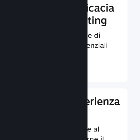
Aumenta l'efficacia
del tuo marketing
Opportunità illimitate di
venire notati da potenziali
giocatori.
Ulteriori informazioni ↓
Migliora l'esperienza
dei giocatori
Funzionalità dedicate al
cliente per aumentarne il