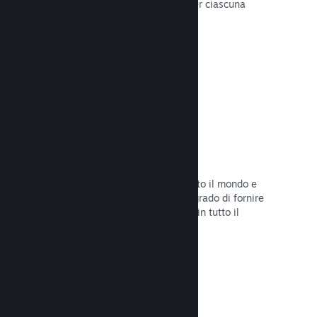
configurare correttamente i prezzi per ciascuna
regione.
Leggi la documentazione →
Rete e server di distribuzione
Con oltre 400 server distribuiti in tutto il mondo e
una rete in fibra da 1TB, Steam è in grado di fornire
rapidamente il tuo gioco ai giocatori in tutto il
mondo.
Leggi la documentazione →