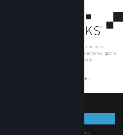
Steamworks consiste di una serie di strumenti e
servizi che aiutano gli sviluppatori e gli editori di giochi
a creare i loro titoli e sfruttare al meglio la
distribuzione su Steam.
Tutto ciò che Steamworks ha da offrire
↓
Accedi a Steamworks
Accedi
Indietro
Unisciti a Steamworks