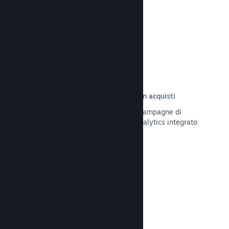
Leggi la documentazione →
Tracciamento delle visite risultate in acquisti
Tieni traccia dell'efficacia delle tue campagne di
marketing tramite il sistema UTM Analytics integrato
Leggi la documentazione →
Protezione da frodi