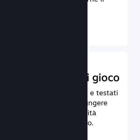
coinvolgimento e la
soddisfazione.
Ulteriori informazioni ↓
Implementa
funzionalità di gioco
Framework affidabili e testati
per aiutarti ad aggiungere
facilmente funzionalità
avanzate al tuo gioco.
Ulteriori informazioni ↓