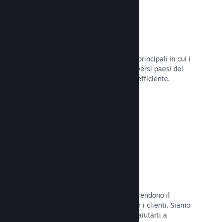
Oltre 80 metodi di pagamento
Abbiamo condotto ricerche sui modi principali in cui i
giocatori spendono i loro soldi nei diversi paesi del
mondo, per poi integrarli in maniera efficiente.
Leggi la documentazione →
Prezzi in oltre 35 valute
Le valute espresse in moneta locale rendono il
processo di acquisto più semplice per i clienti. Siamo
dotati di un'assistenza integrata per aiutarti a