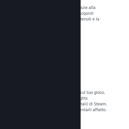
Tu e i tuoi giocatori siete al sicuro grazie alla
gestione automatica di Steam degli acquisti
fraudolenti, inclusa la revoca dei contenuti e la
prevenzione di eventuali abusi futuri.
Leggi la documentazione →
Opzioni antipirateria/DRM
Per limitare gli effetti della pirateria sul tuo gioco,
utilizza gli strumenti DRM (Digital Rights
Management, gestione dei diritti digitali) di Steam,
quelli sviluppati da te, o non implementarli affatto.
La scelta è tua.
Leggi la documentazione →