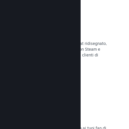
Chatta con gli amici
Le liste degli amici e il sistema di chat ridisegnato,
mantengono i giocatori in contatto con Steam e
offrono un'altro modo per i potenziali clienti di
scoprire il tuo gioco.
Leggi la documentazione →
Colonne sonore
Vendi le colonne sonore del tuo gioco ai tuoi fan di