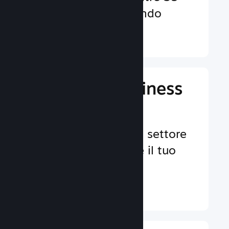
valute in tutto il mondo
Ulteriori informazioni ↓
Gestisci il business
del tuo gioco
Strumenti leader nel settore
per aiutarti a gestire il tuo
gioco.
Ulteriori informazioni ↓