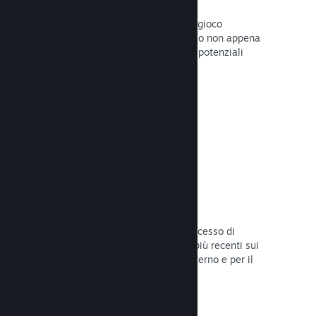
Pagine "In arrivo"
Aumenta l'attesa per il tuo prossimo gioco
pubblicando la tua pagina del Negozio non appena
hai del materiale da mostrare ai tuoi potenziali
clienti.
Leggi la documentazione →
Processi di sviluppo automatizzati
Rendi Steam parte integrante del processo di
sviluppo delle build, distribuendo le più recenti sui
server di Steam per il beta testing interno e per il
lancio pubblico.
Leggi la documentazione →