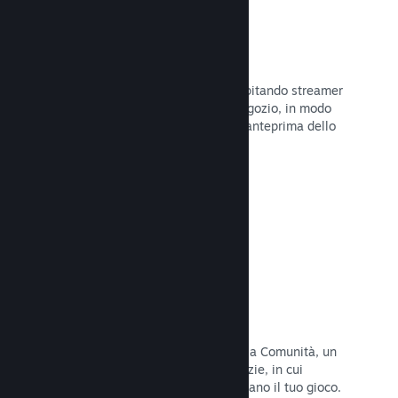
Trasmissioni in evidenza
Interagisci con i fan del tuo gioco ospitando streamer
direttamente sulla tua pagina del Negozio, in modo
da offrire ai potenziali acquirenti un'anteprima dello
stile di gioco e della Comunità.
Leggi la documentazione →
Hub della Comunità
I fan possono riunirsi nel tuo hub della Comunità, un
luogo costruito per discussioni e notizie, in cui
possono creare contenuti che migliorano il tuo gioco.