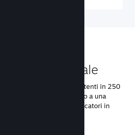
Raggiungi un
pubblico globale
Con oltre 132 milioni di utenti in 250
Paesi, Steam ti dà accesso a una
comunità mondiale di giocatori in
continua crescita.