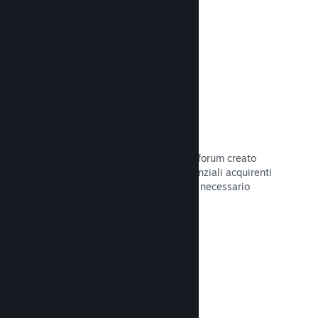
Leggi la documentazione →
Forum
Il tuo hub della Comunità include un forum creato
automaticamente in cui i fan e i potenziali acquirenti
possono parlare del tuo gioco. Non è necessario
configurare nulla.
Leggi la documentazione →