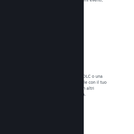
attività e funzionalità.
Leggi la documentazione →
Bundle di giochi
Crea un bundle con il tuo gioco e un DLC o una
colonna sonora, oppure crea un bundle con il tuo
intero catalogo. Oppure collabora con altri
sviluppatori per creare bundle a tema.
Leggi la documentazione →