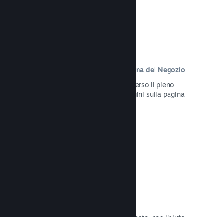
Contenuto personalizzato sulla pagina del Negozio
Presenta al meglio il tuo gioco attraverso il pieno
controllo dei contenuti e delle immagini sulla pagina
del Negozio del tuo prodotto.
Leggi la documentazione →
Aggiorna in qualsiasi momento