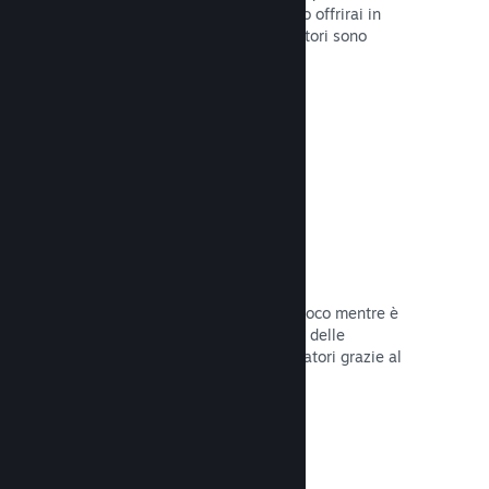
stabilirai la data di lancio o quando lo offrirai in
sconto e otterrai dati su quanti giocatori sono
interessati.
Leggi la documentazione →
Accesso anticipato di Steam
Lascia che la Comunità provi il tuo gioco mentre è
ancora in fase di sviluppo e stabilisci delle
aspettative realistiche per i tuoi giocatori grazie al
loro feedback.
Leggi la documentazione →