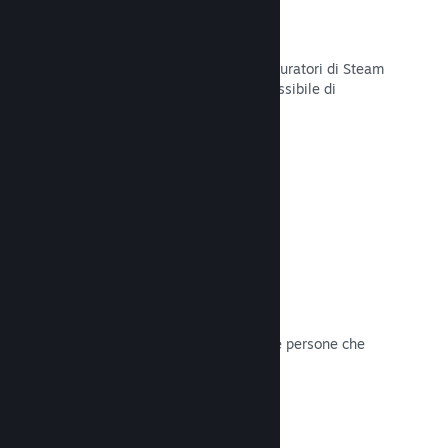
Curator Connect
Mostra il tuo gioco agli influencer e curatori di Steam
per arrivare al pubblico più ampio possibile di
potenziali clienti su Steam.
Leggi la documentazione →
Recensioni
I giochi su Steam sono recensiti dalle persone che
contano di più: i giocatori.
Leggi la documentazione →