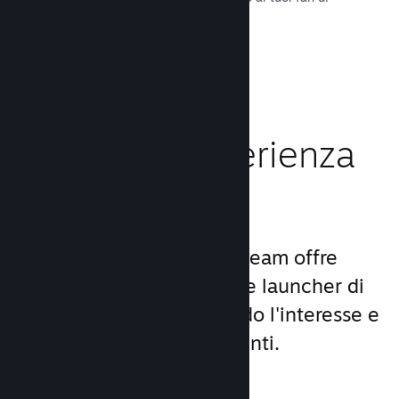
tutto il mondo.
Leggi la documentazione →
Migliora l'esperienza
dei giocatori
Il set unico di servizi di Steam offre
molto di più di un comune launcher di
giochi per PC, aumentando l'interesse e
la soddisfazione degli utenti.