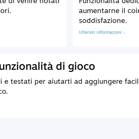
te di venire notati
Funzionalità dedic
ori.
aumentarne il coi
soddisfazione.
Ulteriori informazioni ↓
nzionalità di gioco
 e testati per aiutarti ad aggiungere faci
co.