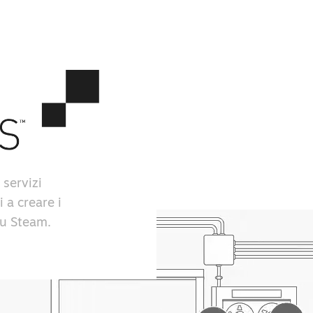
 servizi
i a creare i
 su Steam.