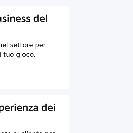
usiness del
nel settore per
il tuo gioco.
sperienza dei