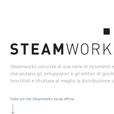
Steamworks consiste di una serie di strumenti e
che aiutano gli sviluppatori e gli editori di gioch
loro titoli e sfruttare al meglio la distribuzione
Tutto ciò che Steamworks ha da offrire