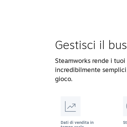
Gestisci il bu
Steamworks rende i tuoi 
incredibilmente semplici
gioco.
Dati di vendita in
S
tempo reale