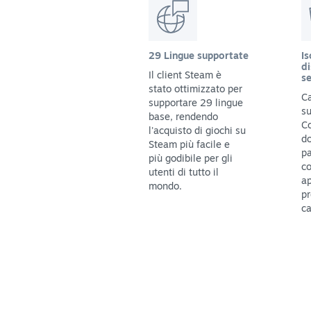
29 Lingue supportate
Is
di
Il client Steam è
se
stato ottimizzato per
Ca
supportare 29 lingue
su
base, rendendo
C
l'acquisto di giochi su
do
Steam più facile e
pa
più godibile per gli
c
utenti di tutto il
ap
mondo.
pr
ca