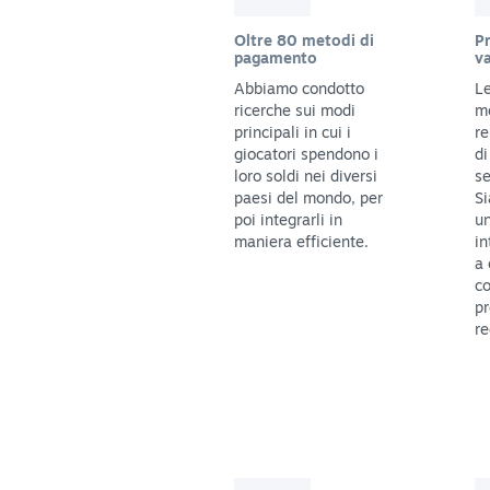
Oltre 80 metodi di
Pr
pagamento
va
Abbiamo condotto
Le
ricerche sui modi
m
principali in cui i
re
giocatori spendono i
di
loro soldi nei diversi
se
paesi del mondo, per
Si
poi integrarli in
un
maniera efficiente.
in
a 
co
pr
re