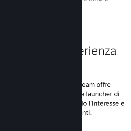
tutto il mondo.
Leggi la documentazione →
Migliora l'esperienza
dei giocatori
Il set unico di servizi di Steam offre
molto di più di un comune launcher di
giochi per PC, aumentando l'interesse e
la soddisfazione degli utenti.