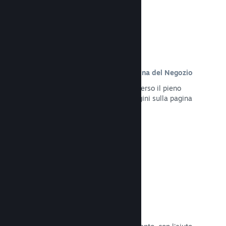
Contenuto personalizzato sulla pagina del Negozio
Presenta al meglio il tuo gioco attraverso il pieno
controllo dei contenuti e delle immagini sulla pagina
del Negozio del tuo prodotto.
Leggi la documentazione →
Aggiorna in qualsiasi momento