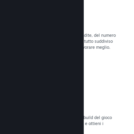
Dati di vendita in tempo reale
Rapporti in tempo reale delle tue vendite, del numero
di giocatori e della lista dei desideri, tutto suddiviso
per regione, permettendoti così di lavorare meglio.
Leggi la documentazione →
Steam Playtest
Controlla facilmente l'accesso a una build del gioco
separata per eventuali test anticipati e ottieni i
feedback dei giocatori.