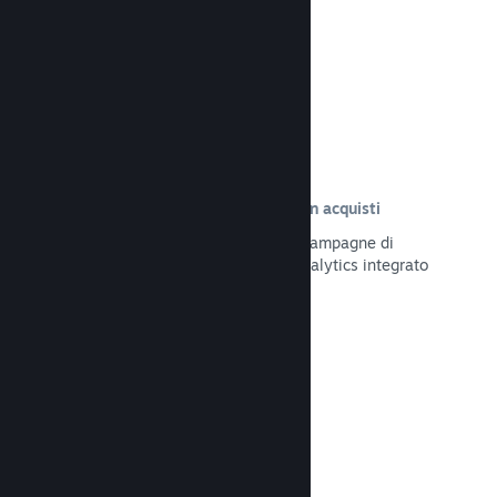
Leggi la documentazione →
Tracciamento delle visite risultate in acquisti
Tieni traccia dell'efficacia delle tue campagne di
marketing tramite il sistema UTM Analytics integrato
Leggi la documentazione →
Protezione da frodi