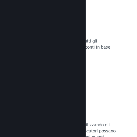
Sconti e saldi
Partecipa ai saldi di Steam aperti a tutti gli
sviluppatori oppure configura i tuoi sconti in base
alle tue necessità di marketing.
Leggi la documentazione →
Eventi e annunci
Tieniti in contatto con la Comunità utilizzando gli
strumenti integrati, così che i tuoi giocatori possano
rimanere sempre aggiornati sugli ultimi eventi,