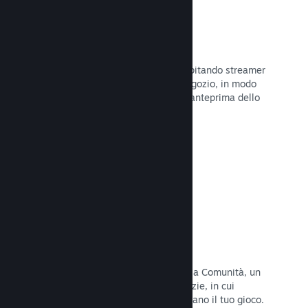
Trasmissioni in evidenza
Interagisci con i fan del tuo gioco ospitando streamer
direttamente sulla tua pagina del Negozio, in modo
da offrire ai potenziali acquirenti un'anteprima dello
stile di gioco e della Comunità.
Leggi la documentazione →
Hub della Comunità
I fan possono riunirsi nel tuo hub della Comunità, un
luogo costruito per discussioni e notizie, in cui
possono creare contenuti che migliorano il tuo gioco.