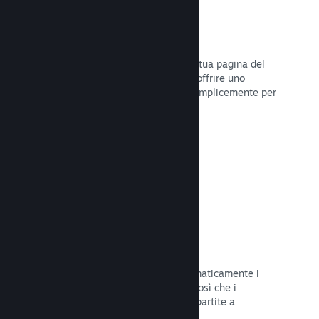
Dirette
Trasmetti il tuo gioco in diretta sulla tua pagina del
Negozio per promuovere eventi, per offrire uno
sguardo sullo sviluppo del gioco o semplicemente per
interagire con la tua Comunità.
Leggi la documentazione →
Salvataggi sul Cloud
Steam Cloud può memorizzare automaticamente i
file di salvataggio sui nostri server, così che i
giocatori possano riprendere le loro partite a
prescindere dalla loro posizione.