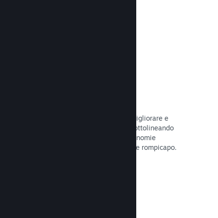
tuo gioco.
Leggi la documentazione →
Guide create dagli utenti
I fan possono pubblicare guide per migliorare e
approfondire l'esperienza di gioco, sottolineando
momenti interessanti, spiegando economie
complesse o la soluzione di dilemmi e rompicapo.
Leggi la documentazione →