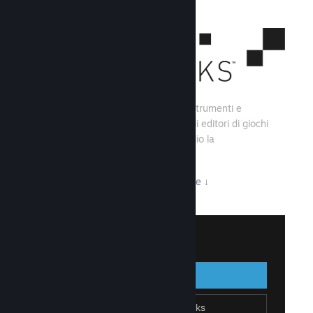
Steamworks consiste di una serie di strumenti e
servizi che aiutano gli sviluppatori e gli editori di giochi
a creare i loro titoli e sfruttare al meglio la
distribuzione su Steam.
Tutto ciò che Steamworks ha da offrire
↓
Accedi a Steamworks
Accedi
Indietro
Unisciti a Steamworks