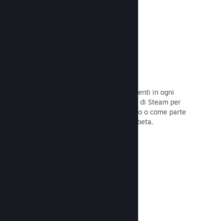
Codici prodotto di Steam
Rendi disponibile il tuo gioco per i clienti in ogni
modo possibile. Usa i codici prodotto di Steam per
vendere copie fisiche, offrilo in sconto o come parte
di un bundle, o rilascialo in versione beta.
Leggi la documentazione →