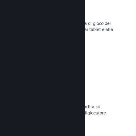
Remote Play
Amplia automaticamente l'esperienza di gioco dei
giocatori su Steam agli smartphone, ai tablet e alle
TV grazie a Steam Remote Play.
Leggi la documentazione →
Remote Play Together
Trasforma automaticamente la tua partita su
schermo condiviso in una partita multigiocatore
online.
Leggi la documentazione →