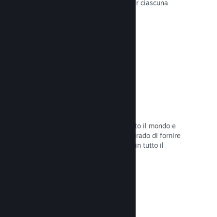
configurare correttamente i prezzi per ciascuna
regione.
Leggi la documentazione →
Rete e server di distribuzione
Con oltre 400 server distribuiti in tutto il mondo e
una rete in fibra da 1TB, Steam è in grado di fornire
rapidamente il tuo gioco ai giocatori in tutto il
mondo.
Leggi la documentazione →