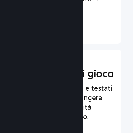
coinvolgimento e la
soddisfazione.
Ulteriori informazioni ↓
Implementa
funzionalità di gioco
Framework affidabili e testati
per aiutarti ad aggiungere
facilmente funzionalità
avanzate al tuo gioco.
Ulteriori informazioni ↓