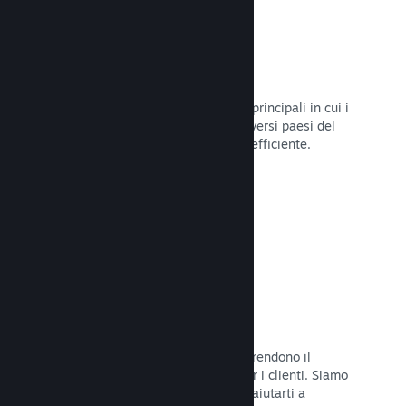
Oltre 80 metodi di pagamento
Abbiamo condotto ricerche sui modi principali in cui i
giocatori spendono i loro soldi nei diversi paesi del
mondo, per poi integrarli in maniera efficiente.
Leggi la documentazione →
Prezzi in oltre 35 valute
Le valute espresse in moneta locale rendono il
processo di acquisto più semplice per i clienti. Siamo
dotati di un'assistenza integrata per aiutarti a