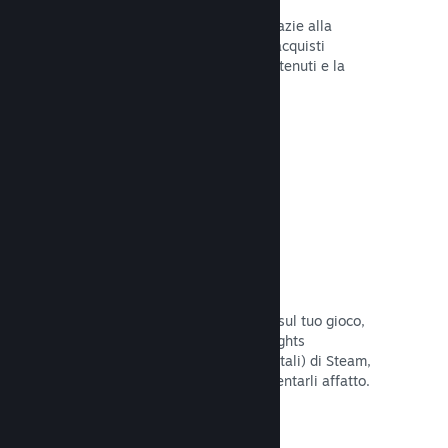
Tu e i tuoi giocatori siete al sicuro grazie alla
gestione automatica di Steam degli acquisti
fraudolenti, inclusa la revoca dei contenuti e la
prevenzione di eventuali abusi futuri.
Leggi la documentazione →
Opzioni antipirateria/DRM
Per limitare gli effetti della pirateria sul tuo gioco,
utilizza gli strumenti DRM (Digital Rights
Management, gestione dei diritti digitali) di Steam,
quelli sviluppati da te, o non implementarli affatto.
La scelta è tua.
Leggi la documentazione →