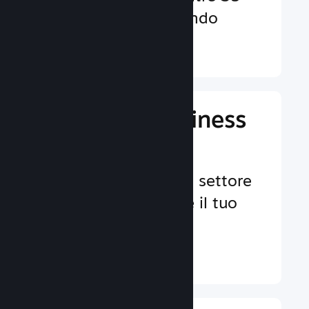
valute in tutto il mondo
Ulteriori informazioni ↓
Gestisci il business
del tuo gioco
Strumenti leader nel settore
per aiutarti a gestire il tuo
gioco.
Ulteriori informazioni ↓