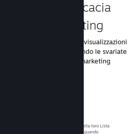
Aumenta l'efficacia
del tuo marketing
Approfitta del miliardo di visualizzazioni
giornaliere di Steam, usando le svariate
e uniche opportunità di marketing
incluse nella piattaforma.
Liste dei desideri
I giocatori che mettono il tuo titolo nella loro Lista
dei desideri riceveranno una notifica quando