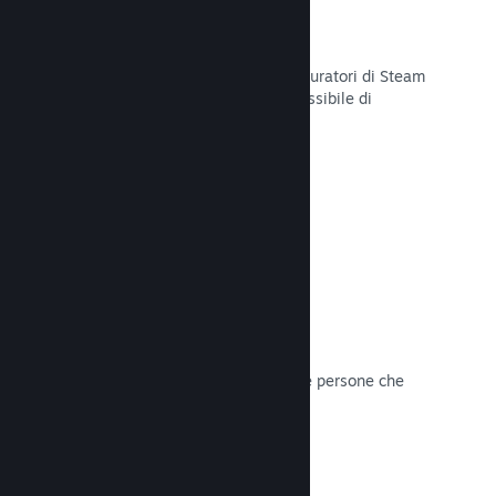
Curator Connect
Mostra il tuo gioco agli influencer e curatori di Steam
per arrivare al pubblico più ampio possibile di
potenziali clienti su Steam.
Leggi la documentazione →
Recensioni
I giochi su Steam sono recensiti dalle persone che
contano di più: i giocatori.
Leggi la documentazione →