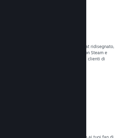
Chatta con gli amici
Le liste degli amici e il sistema di chat ridisegnato,
mantengono i giocatori in contatto con Steam e
offrono un'altro modo per i potenziali clienti di
scoprire il tuo gioco.
Leggi la documentazione →
Colonne sonore
Vendi le colonne sonore del tuo gioco ai tuoi fan di