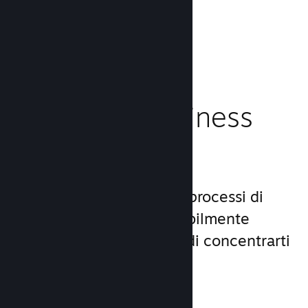
caricamento!
Leggi la documentazione →
Gestisci il business
del tuo gioco
Steamworks rende i tuoi processi di
lancio e gestione incredibilmente
semplici, consentendoti di concentrarti
sul gioco.