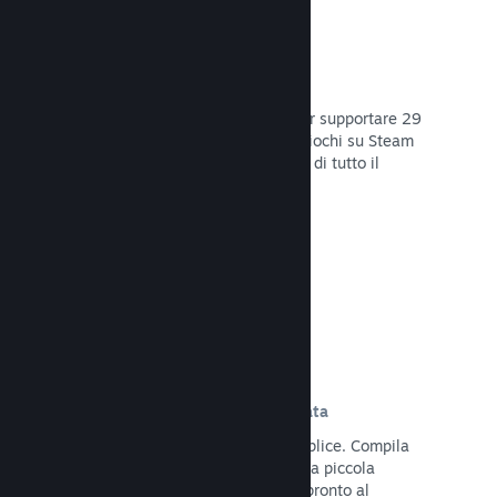
29 Lingue supportate
Il client Steam è stato ottimizzato per supportare 29
lingue base, rendendo l'acquisto di giochi su Steam
più facile e più godibile per gli utenti di tutto il
mondo.
Leggi la documentazione →
Iscrizione e distribuzione semplificata
Caricare il tuo gioco su Steam è semplice. Compila
qualche documento digitale, paga una piccola
commissione per applicazione e sei pronto al