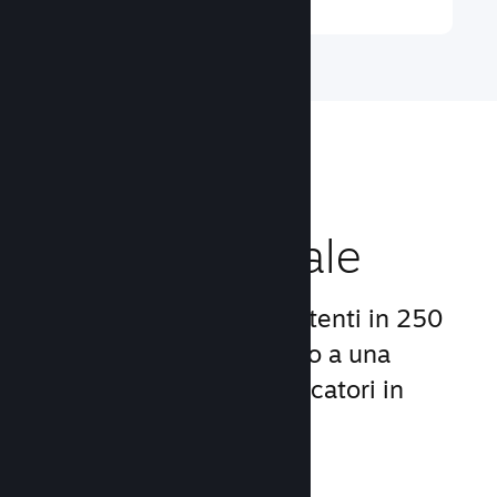
Raggiungi un
pubblico globale
Con oltre 132 milioni di utenti in 250
Paesi, Steam ti dà accesso a una
comunità mondiale di giocatori in
continua crescita.