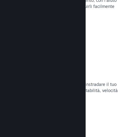
Pubblica aggiornamenti a tuo piacimento, con l'aiuto
di strumenti per annunciarli e distribuirli facilmente
ai tuoi giocatori.
Leggi la documentazione →
Infrastruttura di rete veloce
Usa la backbone di rete di Valve per instradare il tuo
traffico di rete e ottenere maggiore stabilità, velocità
e resilienza.
Leggi la documentazione →