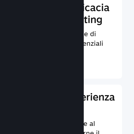
Aumenta l'efficacia
del tuo marketing
Opportunità illimitate di
venire notati da potenziali
giocatori.
Ulteriori informazioni ↓
Migliora l'esperienza
dei giocatori
Funzionalità dedicate al
cliente per aumentarne il