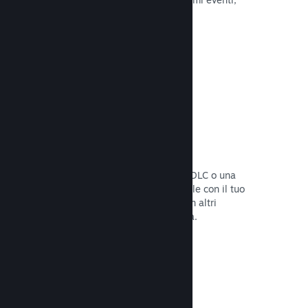
attività e funzionalità.
Leggi la documentazione →
Bundle di giochi
Crea un bundle con il tuo gioco e un DLC o una
colonna sonora, oppure crea un bundle con il tuo
intero catalogo. Oppure collabora con altri
sviluppatori per creare bundle a tema.
Leggi la documentazione →