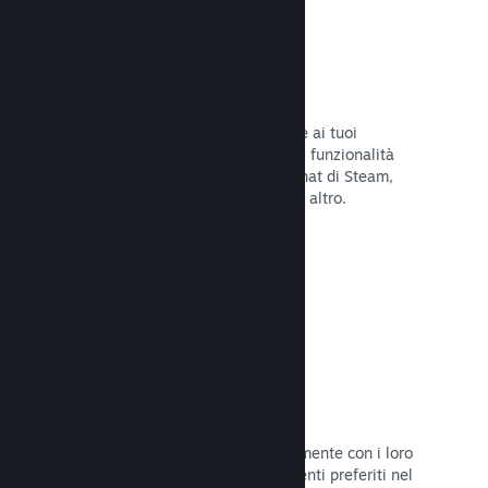
Overlay di Steam
Un'interfaccia nel gioco che consente ai tuoi
giocatori di accedere a una varietà di funzionalità
della Comunità: guide degli utenti, chat di Steam,
progresso degli achievement e molto altro.
Leggi la documentazione →
Screenshot istantanei
I giocatori possono condividere facilmente con i loro
amici e la Comunità di Steam i momenti preferiti nel