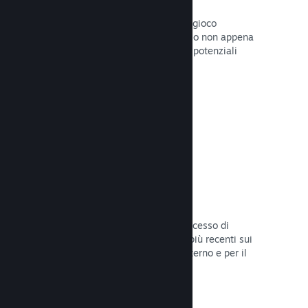
Pagine "In arrivo"
Aumenta l'attesa per il tuo prossimo gioco
pubblicando la tua pagina del Negozio non appena
hai del materiale da mostrare ai tuoi potenziali
clienti.
Leggi la documentazione →
Processi di sviluppo automatizzati
Rendi Steam parte integrante del processo di
sviluppo delle build, distribuendo le più recenti sui
server di Steam per il beta testing interno e per il
lancio pubblico.
Leggi la documentazione →