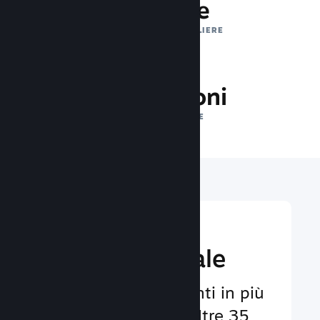
1 trilione
IMPRESSIONI GIORNALIERE
32.5 milioni
GIOCATORI ONLINE
Raggiungi un
pubbico globale
Al servizio degli utenti in più
di 29 lingue e con oltre 35