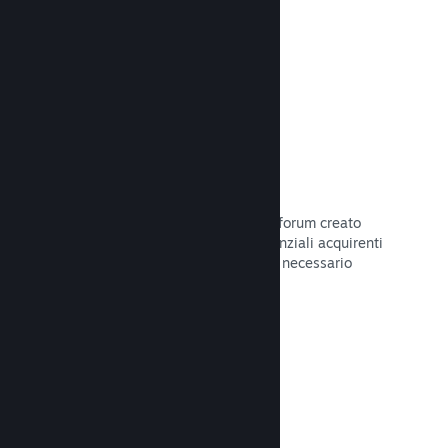
Leggi la documentazione →
Forum
Il tuo hub della Comunità include un forum creato
automaticamente in cui i fan e i potenziali acquirenti
possono parlare del tuo gioco. Non è necessario
configurare nulla.
Leggi la documentazione →