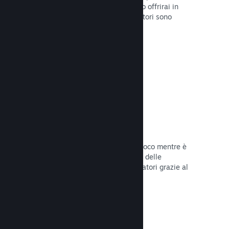
stabilirai la data di lancio o quando lo offrirai in
sconto e otterrai dati su quanti giocatori sono
interessati.
Leggi la documentazione →
Accesso anticipato di Steam
Lascia che la Comunità provi il tuo gioco mentre è
ancora in fase di sviluppo e stabilisci delle
aspettative realistiche per i tuoi giocatori grazie al
loro feedback.
Leggi la documentazione →