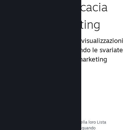
Aumenta l'efficacia
del tuo marketing
Approfitta del miliardo di visualizzazioni
giornaliere di Steam, usando le svariate
e uniche opportunità di marketing
incluse nella piattaforma.
Liste dei desideri
I giocatori che mettono il tuo titolo nella loro Lista
dei desideri riceveranno una notifica quando