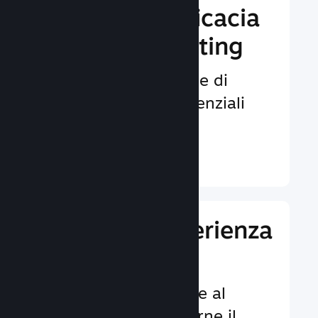
Aumenta l'efficacia
del tuo marketing
Opportunità illimitate di
venire notati da potenziali
giocatori.
Ulteriori informazioni ↓
Migliora l'esperienza
dei giocatori
Funzionalità dedicate al
cliente per aumentarne il