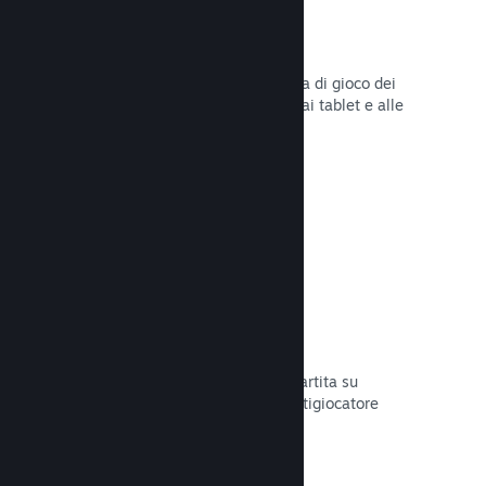
Remote Play
Amplia automaticamente l'esperienza di gioco dei
giocatori su Steam agli smartphone, ai tablet e alle
TV grazie a Steam Remote Play.
Leggi la documentazione →
Remote Play Together
Trasforma automaticamente la tua partita su
schermo condiviso in una partita multigiocatore
online.
Leggi la documentazione →