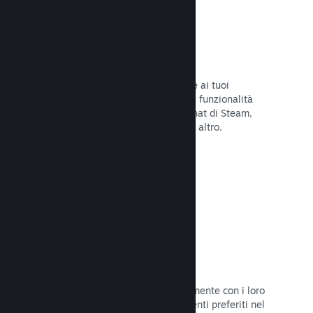
Overlay di Steam
Un'interfaccia nel gioco che consente ai tuoi
giocatori di accedere a una varietà di funzionalità
della Comunità: guide degli utenti, chat di Steam,
progresso degli achievement e molto altro.
Leggi la documentazione →
Screenshot istantanei
I giocatori possono condividere facilmente con i loro
amici e la Comunità di Steam i momenti preferiti nel