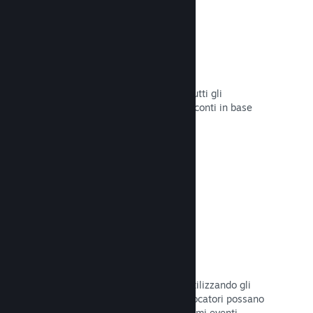
Sconti e saldi
Partecipa ai saldi di Steam aperti a tutti gli
sviluppatori oppure configura i tuoi sconti in base
alle tue necessità di marketing.
Leggi la documentazione →
Eventi e annunci
Tieniti in contatto con la Comunità utilizzando gli
strumenti integrati, così che i tuoi giocatori possano
rimanere sempre aggiornati sugli ultimi eventi,