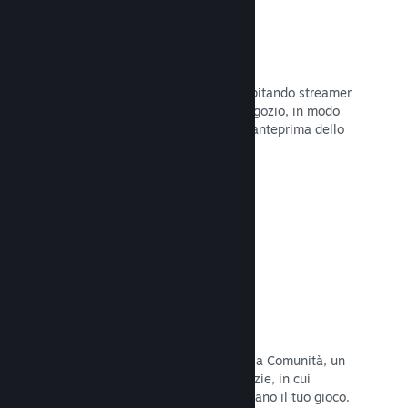
Trasmissioni in evidenza
Interagisci con i fan del tuo gioco ospitando streamer
direttamente sulla tua pagina del Negozio, in modo
da offrire ai potenziali acquirenti un'anteprima dello
stile di gioco e della Comunità.
Leggi la documentazione →
Hub della Comunità
I fan possono riunirsi nel tuo hub della Comunità, un
luogo costruito per discussioni e notizie, in cui
possono creare contenuti che migliorano il tuo gioco.