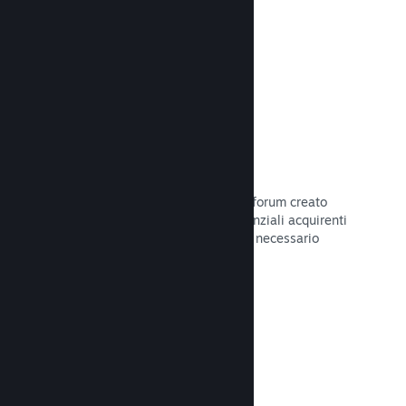
Leggi la documentazione →
Forum
Il tuo hub della Comunità include un forum creato
automaticamente in cui i fan e i potenziali acquirenti
possono parlare del tuo gioco. Non è necessario
configurare nulla.
Leggi la documentazione →