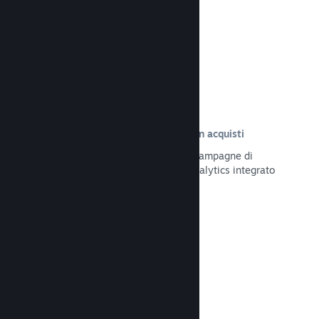
Leggi la documentazione →
Tracciamento delle visite risultate in acquisti
Tieni traccia dell'efficacia delle tue campagne di
marketing tramite il sistema UTM Analytics integrato
Leggi la documentazione →
Protezione da frodi