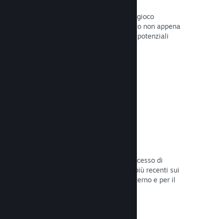
Pagine "In arrivo"
Aumenta l'attesa per il tuo prossimo gioco
pubblicando la tua pagina del Negozio non appena
hai del materiale da mostrare ai tuoi potenziali
clienti.
Leggi la documentazione →
Processi di sviluppo automatizzati
Rendi Steam parte integrante del processo di
sviluppo delle build, distribuendo le più recenti sui
server di Steam per il beta testing interno e per il
lancio pubblico.
Leggi la documentazione →