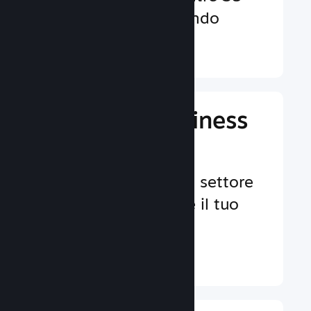
valute in tutto il mondo
Ulteriori informazioni ↓
Gestisci il business
del tuo gioco
Strumenti leader nel settore
per aiutarti a gestire il tuo
gioco.
Ulteriori informazioni ↓