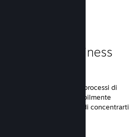
caricamento!
Leggi la documentazione →
Gestisci il business
del tuo gioco
Steamworks rende i tuoi processi di
lancio e gestione incredibilmente
semplici, consentendoti di concentrarti
sul gioco.