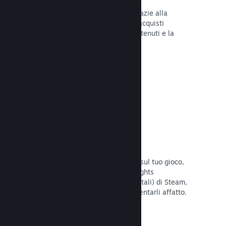
Tu e i tuoi giocatori siete al sicuro grazie alla
gestione automatica di Steam degli acquisti
fraudolenti, inclusa la revoca dei contenuti e la
prevenzione di eventuali abusi futuri.
Leggi la documentazione →
Opzioni antipirateria/DRM
Per limitare gli effetti della pirateria sul tuo gioco,
utilizza gli strumenti DRM (Digital Rights
Management, gestione dei diritti digitali) di Steam,
quelli sviluppati da te, o non implementarli affatto.
La scelta è tua.
Leggi la documentazione →