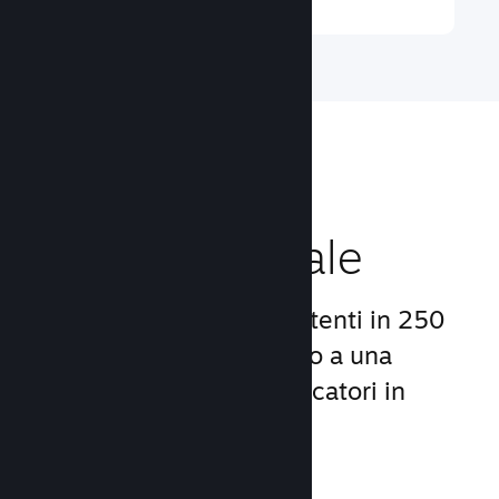
Raggiungi un
pubblico globale
Con oltre 132 milioni di utenti in 250
Paesi, Steam ti dà accesso a una
comunità mondiale di giocatori in
continua crescita.