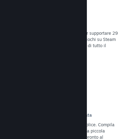
29 Lingue supportate
Il client Steam è stato ottimizzato per supportare 29
lingue base, rendendo l'acquisto di giochi su Steam
più facile e più godibile per gli utenti di tutto il
mondo.
Leggi la documentazione →
Iscrizione e distribuzione semplificata
Caricare il tuo gioco su Steam è semplice. Compila
qualche documento digitale, paga una piccola
commissione per applicazione e sei pronto al