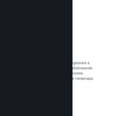
tuo gioco.
Leggi la documentazione →
Guide create dagli utenti
I fan possono pubblicare guide per migliorare e
approfondire l'esperienza di gioco, sottolineando
momenti interessanti, spiegando economie
complesse o la soluzione di dilemmi e rompicapo.
Leggi la documentazione →