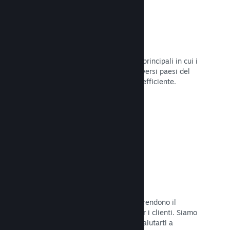
Oltre 80 metodi di pagamento
Abbiamo condotto ricerche sui modi principali in cui i
giocatori spendono i loro soldi nei diversi paesi del
mondo, per poi integrarli in maniera efficiente.
Leggi la documentazione →
Prezzi in oltre 35 valute
Le valute espresse in moneta locale rendono il
processo di acquisto più semplice per i clienti. Siamo
dotati di un'assistenza integrata per aiutarti a