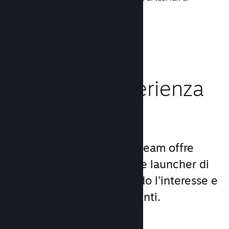
tutto il mondo.
Leggi la documentazione →
Migliora l'esperienza
dei giocatori
Il set unico di servizi di Steam offre
molto di più di un comune launcher di
giochi per PC, aumentando l'interesse e
la soddisfazione degli utenti.