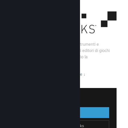
Steamworks consiste di una serie di strumenti e
servizi che aiutano gli sviluppatori e gli editori di giochi
a creare i loro titoli e sfruttare al meglio la
distribuzione su Steam.
Tutto ciò che Steamworks ha da offrire
↓
Accedi a Steamworks
Accedi
Indietro
Unisciti a Steamworks