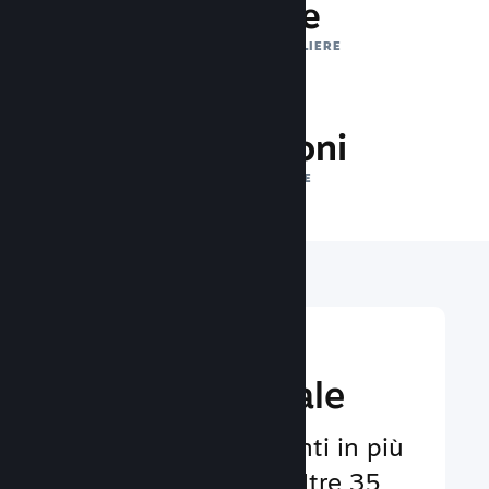
1 trilione
IMPRESSIONI GIORNALIERE
25.5 milioni
GIOCATORI ONLINE
Raggiungi un
pubbico globale
Al servizio degli utenti in più
di 29 lingue e con oltre 35