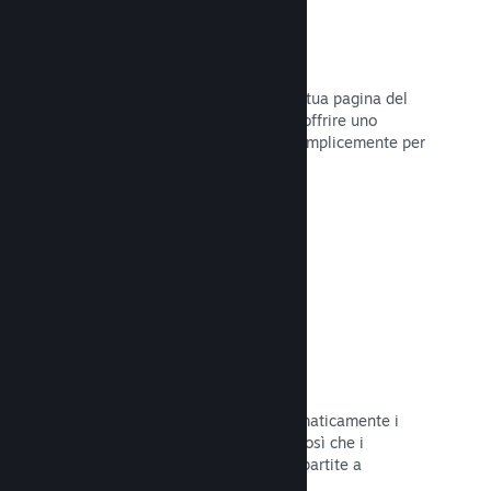
Dirette
Trasmetti il tuo gioco in diretta sulla tua pagina del
Negozio per promuovere eventi, per offrire uno
sguardo sullo sviluppo del gioco o semplicemente per
interagire con la tua Comunità.
Leggi la documentazione →
Salvataggi sul Cloud
Steam Cloud può memorizzare automaticamente i
file di salvataggio sui nostri server, così che i
giocatori possano riprendere le loro partite a
prescindere dalla loro posizione.