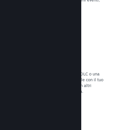
attività e funzionalità.
Leggi la documentazione →
Bundle di giochi
Crea un bundle con il tuo gioco e un DLC o una
colonna sonora, oppure crea un bundle con il tuo
intero catalogo. Oppure collabora con altri
sviluppatori per creare bundle a tema.
Leggi la documentazione →