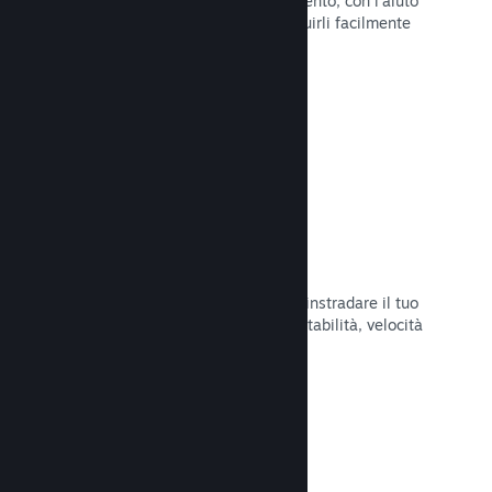
Pubblica aggiornamenti a tuo piacimento, con l'aiuto
di strumenti per annunciarli e distribuirli facilmente
ai tuoi giocatori.
Leggi la documentazione →
Infrastruttura di rete veloce
Usa la backbone di rete di Valve per instradare il tuo
traffico di rete e ottenere maggiore stabilità, velocità
e resilienza.
Leggi la documentazione →