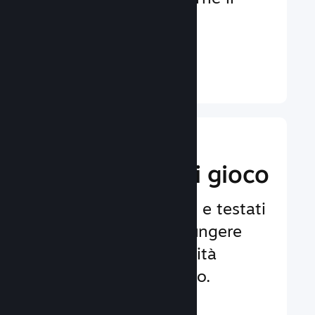
coinvolgimento e la
soddisfazione.
Ulteriori informazioni ↓
Implementa
funzionalità di gioco
Framework affidabili e testati
per aiutarti ad aggiungere
facilmente funzionalità
avanzate al tuo gioco.
Ulteriori informazioni ↓