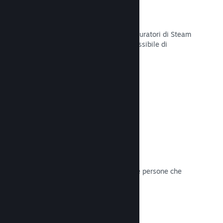
Curator Connect
Mostra il tuo gioco agli influencer e curatori di Steam
per arrivare al pubblico più ampio possibile di
potenziali clienti su Steam.
Leggi la documentazione →
Recensioni
I giochi su Steam sono recensiti dalle persone che
contano di più: i giocatori.
Leggi la documentazione →