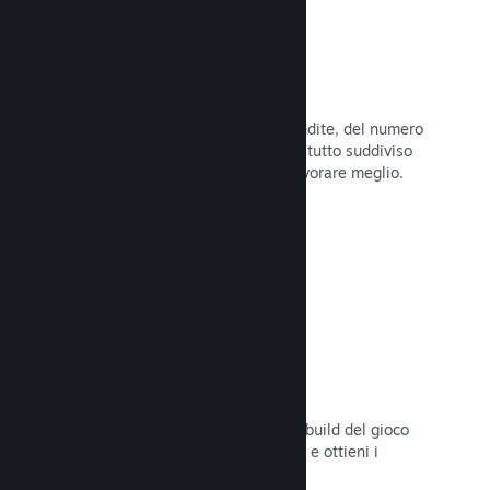
Dati di vendita in tempo reale
Rapporti in tempo reale delle tue vendite, del numero
di giocatori e della lista dei desideri, tutto suddiviso
per regione, permettendoti così di lavorare meglio.
Leggi la documentazione →
Steam Playtest
Controlla facilmente l'accesso a una build del gioco
separata per eventuali test anticipati e ottieni i
feedback dei giocatori.