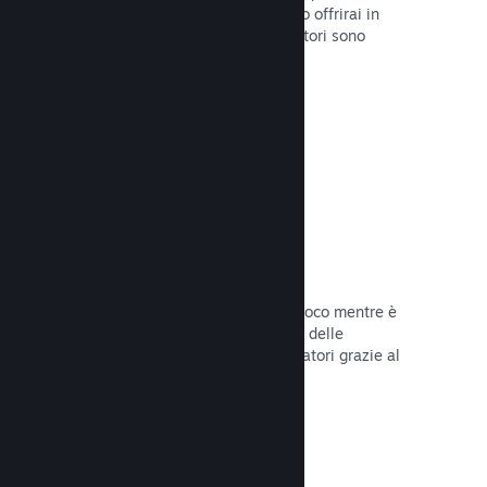
stabilirai la data di lancio o quando lo offrirai in
sconto e otterrai dati su quanti giocatori sono
interessati.
Leggi la documentazione →
Accesso anticipato di Steam
Lascia che la Comunità provi il tuo gioco mentre è
ancora in fase di sviluppo e stabilisci delle
aspettative realistiche per i tuoi giocatori grazie al
loro feedback.
Leggi la documentazione →