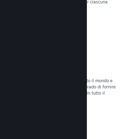
configurare correttamente i prezzi per ciascuna
regione.
Leggi la documentazione →
Rete e server di distribuzione
Con oltre 400 server distribuiti in tutto il mondo e
una rete in fibra da 1TB, Steam è in grado di fornire
rapidamente il tuo gioco ai giocatori in tutto il
mondo.
Leggi la documentazione →