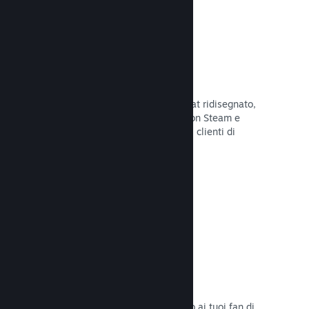
Chatta con gli amici
Le liste degli amici e il sistema di chat ridisegnato,
mantengono i giocatori in contatto con Steam e
offrono un'altro modo per i potenziali clienti di
scoprire il tuo gioco.
Leggi la documentazione →
Colonne sonore
Vendi le colonne sonore del tuo gioco ai tuoi fan di