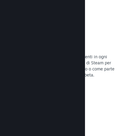
Codici prodotto di Steam
Rendi disponibile il tuo gioco per i clienti in ogni
modo possibile. Usa i codici prodotto di Steam per
vendere copie fisiche, offrilo in sconto o come parte
di un bundle, o rilascialo in versione beta.
Leggi la documentazione →