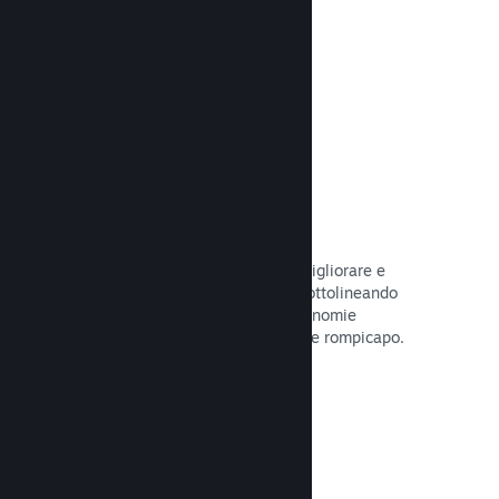
tuo gioco.
Leggi la documentazione →
Guide create dagli utenti
I fan possono pubblicare guide per migliorare e
approfondire l'esperienza di gioco, sottolineando
momenti interessanti, spiegando economie
complesse o la soluzione di dilemmi e rompicapo.
Leggi la documentazione →