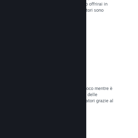
stabilirai la data di lancio o quando lo offrirai in
sconto e otterrai dati su quanti giocatori sono
interessati.
Leggi la documentazione →
Accesso anticipato di Steam
Lascia che la Comunità provi il tuo gioco mentre è
ancora in fase di sviluppo e stabilisci delle
aspettative realistiche per i tuoi giocatori grazie al
loro feedback.
Leggi la documentazione →