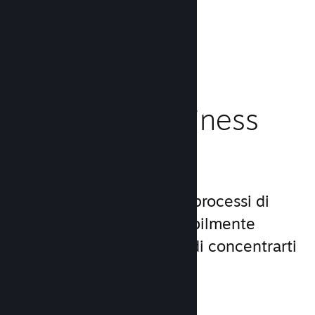
caricamento!
Leggi la documentazione →
Gestisci il business
del tuo gioco
Steamworks rende i tuoi processi di
lancio e gestione incredibilmente
semplici, consentendoti di concentrarti
sul gioco.