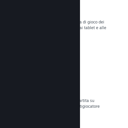
Remote Play
Amplia automaticamente l'esperienza di gioco dei
giocatori su Steam agli smartphone, ai tablet e alle
TV grazie a Steam Remote Play.
Leggi la documentazione →
Remote Play Together
Trasforma automaticamente la tua partita su
schermo condiviso in una partita multigiocatore
online.
Leggi la documentazione →