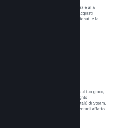
Tu e i tuoi giocatori siete al sicuro grazie alla
gestione automatica di Steam degli acquisti
fraudolenti, inclusa la revoca dei contenuti e la
prevenzione di eventuali abusi futuri.
Leggi la documentazione →
Opzioni antipirateria/DRM
Per limitare gli effetti della pirateria sul tuo gioco,
utilizza gli strumenti DRM (Digital Rights
Management, gestione dei diritti digitali) di Steam,
quelli sviluppati da te, o non implementarli affatto.
La scelta è tua.
Leggi la documentazione →