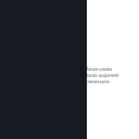
Leggi la documentazione →
Forum
Il tuo hub della Comunità include un forum creato
automaticamente in cui i fan e i potenziali acquirenti
possono parlare del tuo gioco. Non è necessario
configurare nulla.
Leggi la documentazione →