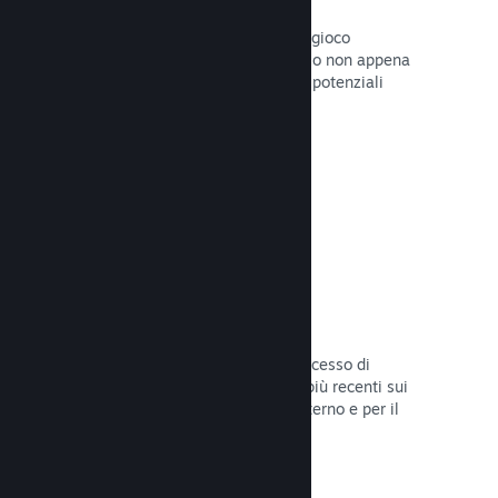
Pagine "In arrivo"
Aumenta l'attesa per il tuo prossimo gioco
pubblicando la tua pagina del Negozio non appena
hai del materiale da mostrare ai tuoi potenziali
clienti.
Leggi la documentazione →
Processi di sviluppo automatizzati
Rendi Steam parte integrante del processo di
sviluppo delle build, distribuendo le più recenti sui
server di Steam per il beta testing interno e per il
lancio pubblico.
Leggi la documentazione →