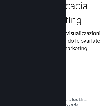
Aumenta l'efficacia
del tuo marketing
Approfitta del miliardo di visualizzazioni
giornaliere di Steam, usando le svariate
e uniche opportunità di marketing
incluse nella piattaforma.
Liste dei desideri
I giocatori che mettono il tuo titolo nella loro Lista
dei desideri riceveranno una notifica quando