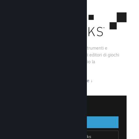
Steamworks consiste di una serie di strumenti e
servizi che aiutano gli sviluppatori e gli editori di giochi
a creare i loro titoli e sfruttare al meglio la
distribuzione su Steam.
Tutto ciò che Steamworks ha da offrire
↓
Accedi a Steamworks
Accedi
Indietro
Unisciti a Steamworks