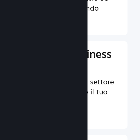
valute in tutto il mondo
Ulteriori informazioni ↓
Gestisci il business
del tuo gioco
Strumenti leader nel settore
per aiutarti a gestire il tuo
gioco.
Ulteriori informazioni ↓