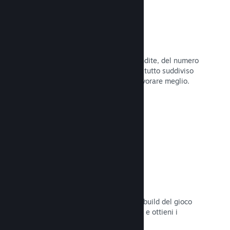
Dati di vendita in tempo reale
Rapporti in tempo reale delle tue vendite, del numero
di giocatori e della lista dei desideri, tutto suddiviso
per regione, permettendoti così di lavorare meglio.
Leggi la documentazione →
Steam Playtest
Controlla facilmente l'accesso a una build del gioco
separata per eventuali test anticipati e ottieni i
feedback dei giocatori.