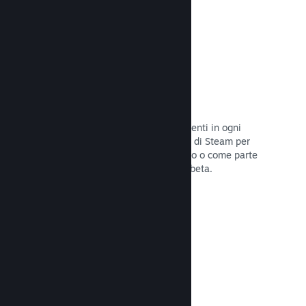
Codici prodotto di Steam
Rendi disponibile il tuo gioco per i clienti in ogni
modo possibile. Usa i codici prodotto di Steam per
vendere copie fisiche, offrilo in sconto o come parte
di un bundle, o rilascialo in versione beta.
Leggi la documentazione →