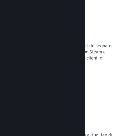
Chatta con gli amici
Le liste degli amici e il sistema di chat ridisegnato,
mantengono i giocatori in contatto con Steam e
offrono un'altro modo per i potenziali clienti di
scoprire il tuo gioco.
Leggi la documentazione →
Colonne sonore
Vendi le colonne sonore del tuo gioco ai tuoi fan di