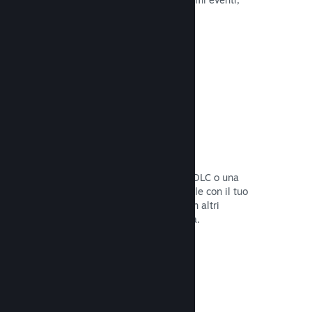
attività e funzionalità.
Leggi la documentazione →
Bundle di giochi
Crea un bundle con il tuo gioco e un DLC o una
colonna sonora, oppure crea un bundle con il tuo
intero catalogo. Oppure collabora con altri
sviluppatori per creare bundle a tema.
Leggi la documentazione →