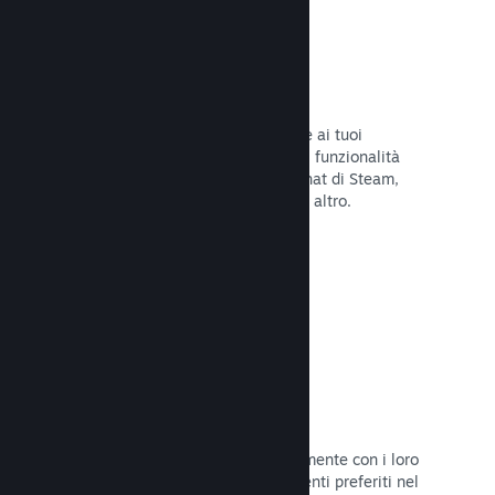
Overlay di Steam
Un'interfaccia nel gioco che consente ai tuoi
giocatori di accedere a una varietà di funzionalità
della Comunità: guide degli utenti, chat di Steam,
progresso degli achievement e molto altro.
Leggi la documentazione →
Screenshot istantanei
I giocatori possono condividere facilmente con i loro
amici e la Comunità di Steam i momenti preferiti nel