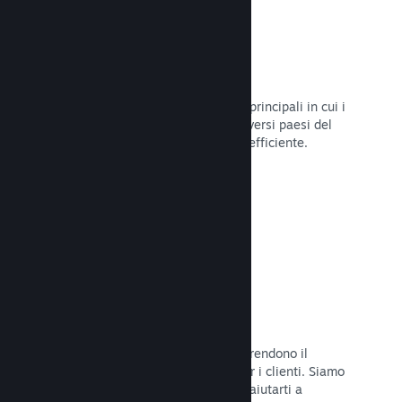
Oltre 80 metodi di pagamento
Abbiamo condotto ricerche sui modi principali in cui i
giocatori spendono i loro soldi nei diversi paesi del
mondo, per poi integrarli in maniera efficiente.
Leggi la documentazione →
Prezzi in oltre 35 valute
Le valute espresse in moneta locale rendono il
processo di acquisto più semplice per i clienti. Siamo
dotati di un'assistenza integrata per aiutarti a