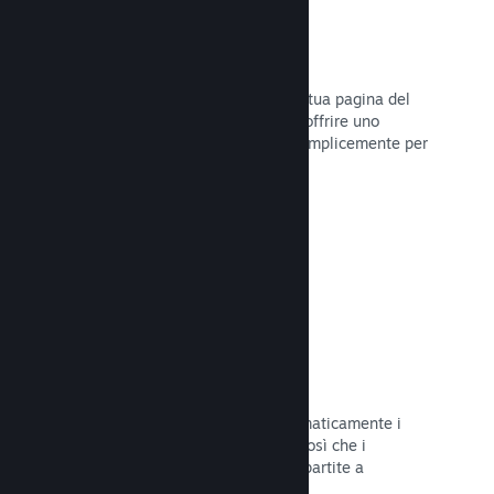
Dirette
Trasmetti il tuo gioco in diretta sulla tua pagina del
Negozio per promuovere eventi, per offrire uno
sguardo sullo sviluppo del gioco o semplicemente per
interagire con la tua Comunità.
Leggi la documentazione →
Salvataggi sul Cloud
Steam Cloud può memorizzare automaticamente i
file di salvataggio sui nostri server, così che i
giocatori possano riprendere le loro partite a
prescindere dalla loro posizione.