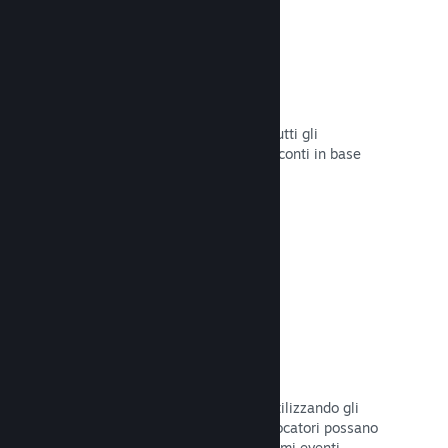
Sconti e saldi
Partecipa ai saldi di Steam aperti a tutti gli
sviluppatori oppure configura i tuoi sconti in base
alle tue necessità di marketing.
Leggi la documentazione →
Eventi e annunci
Tieniti in contatto con la Comunità utilizzando gli
strumenti integrati, così che i tuoi giocatori possano
rimanere sempre aggiornati sugli ultimi eventi,