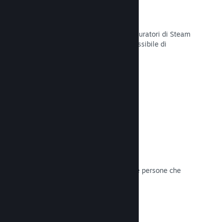
Curator Connect
Mostra il tuo gioco agli influencer e curatori di Steam
per arrivare al pubblico più ampio possibile di
potenziali clienti su Steam.
Leggi la documentazione →
Recensioni
I giochi su Steam sono recensiti dalle persone che
contano di più: i giocatori.
Leggi la documentazione →