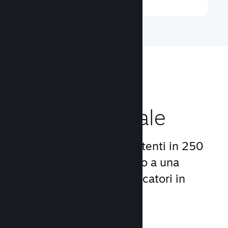
Raggiungi un
pubblico globale
Con oltre 132 milioni di utenti in 250
Paesi, Steam ti dà accesso a una
comunità mondiale di giocatori in
continua crescita.