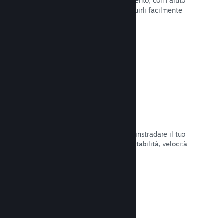
Pubblica aggiornamenti a tuo piacimento, con l'aiuto
di strumenti per annunciarli e distribuirli facilmente
ai tuoi giocatori.
Leggi la documentazione →
Infrastruttura di rete veloce
Usa la backbone di rete di Valve per instradare il tuo
traffico di rete e ottenere maggiore stabilità, velocità
e resilienza.
Leggi la documentazione →