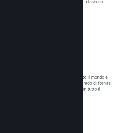
configurare correttamente i prezzi per ciascuna
regione.
Leggi la documentazione →
Rete e server di distribuzione
Con oltre 400 server distribuiti in tutto il mondo e
una rete in fibra da 1TB, Steam è in grado di fornire
rapidamente il tuo gioco ai giocatori in tutto il
mondo.
Leggi la documentazione →