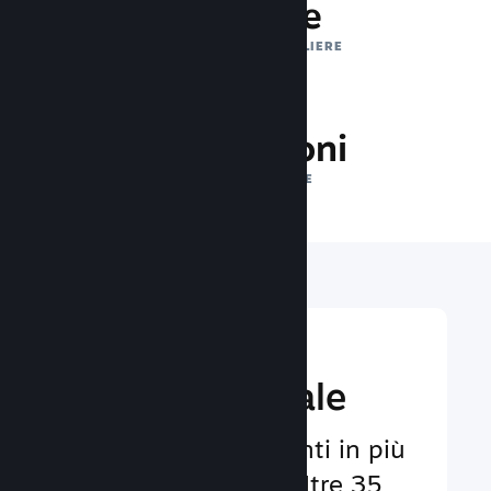
1 trilione
IMPRESSIONI GIORNALIERE
25.1 milioni
GIOCATORI ONLINE
Raggiungi un
pubbico globale
Al servizio degli utenti in più
di 29 lingue e con oltre 35