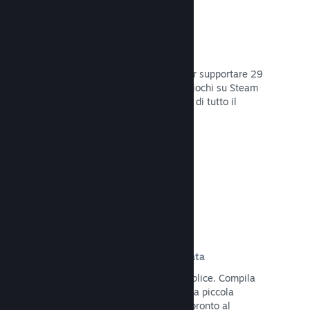
29 Lingue supportate
Il client Steam è stato ottimizzato per supportare 29
lingue base, rendendo l'acquisto di giochi su Steam
più facile e più godibile per gli utenti di tutto il
mondo.
Leggi la documentazione →
Iscrizione e distribuzione semplificata
Caricare il tuo gioco su Steam è semplice. Compila
qualche documento digitale, paga una piccola
commissione per applicazione e sei pronto al