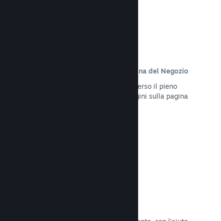
Contenuto personalizzato sulla pagina del Negozio
Presenta al meglio il tuo gioco attraverso il pieno
controllo dei contenuti e delle immagini sulla pagina
del Negozio del tuo prodotto.
Leggi la documentazione →
Aggiorna in qualsiasi momento