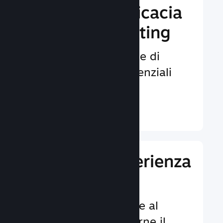
Aumenta l'efficacia
del tuo marketing
Opportunità illimitate di
venire notati da potenziali
giocatori.
Ulteriori informazioni ↓
Migliora l'esperienza
dei giocatori
Funzionalità dedicate al
cliente per aumentarne il