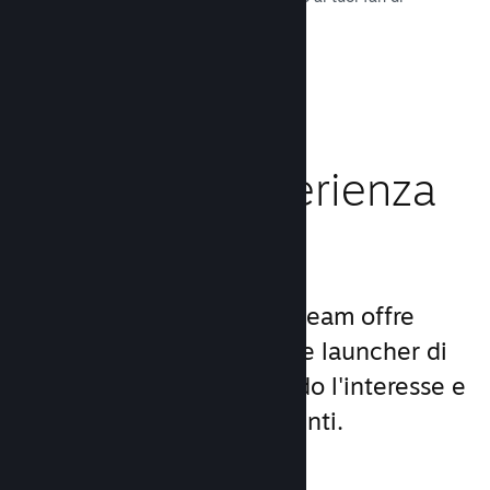
tutto il mondo.
Leggi la documentazione →
Migliora l'esperienza
dei giocatori
Il set unico di servizi di Steam offre
molto di più di un comune launcher di
giochi per PC, aumentando l'interesse e
la soddisfazione degli utenti.