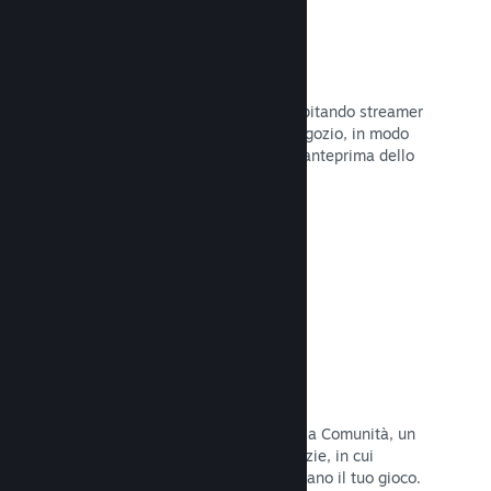
Trasmissioni in evidenza
Interagisci con i fan del tuo gioco ospitando streamer
direttamente sulla tua pagina del Negozio, in modo
da offrire ai potenziali acquirenti un'anteprima dello
stile di gioco e della Comunità.
Leggi la documentazione →
Hub della Comunità
I fan possono riunirsi nel tuo hub della Comunità, un
luogo costruito per discussioni e notizie, in cui
possono creare contenuti che migliorano il tuo gioco.