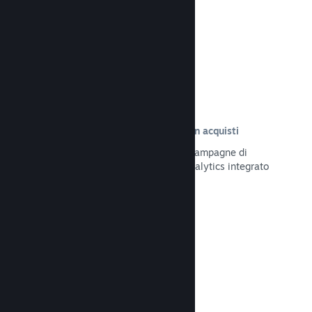
Leggi la documentazione →
Tracciamento delle visite risultate in acquisti
Tieni traccia dell'efficacia delle tue campagne di
marketing tramite il sistema UTM Analytics integrato
Leggi la documentazione →
Protezione da frodi