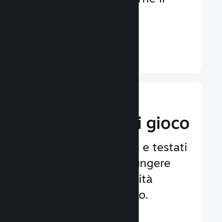
coinvolgimento e la
soddisfazione.
Ulteriori informazioni ↓
Implementa
funzionalità di gioco
Framework affidabili e testati
per aiutarti ad aggiungere
facilmente funzionalità
avanzate al tuo gioco.
Ulteriori informazioni ↓