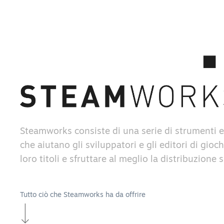
Steamworks consiste di una serie di strumenti e
che aiutano gli sviluppatori e gli editori di gioch
loro titoli e sfruttare al meglio la distribuzione
Tutto ciò che Steamworks ha da offrire