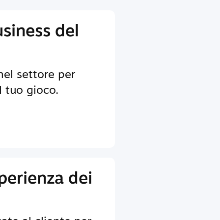
usiness del
nel settore per
il tuo gioco.
sperienza dei