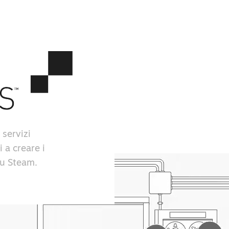
 servizi
i a creare i
 su Steam.