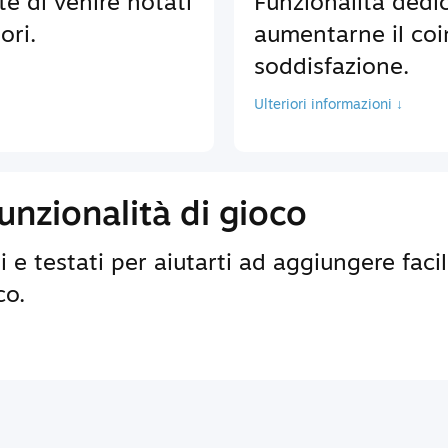
te di venire notati
Funzionalità dedic
ori.
aumentarne il coi
soddisfazione.
Ulteriori informazioni ↓
nzionalità di gioco
 e testati per aiutarti ad aggiungere faci
co.