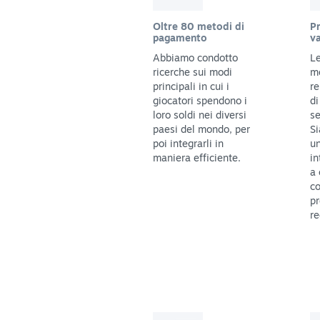
Oltre 80 metodi di
Pr
pagamento
va
Abbiamo condotto
Le
ricerche sui modi
m
principali in cui i
re
giocatori spendono i
di
loro soldi nei diversi
se
paesi del mondo, per
Si
poi integrarli in
un
maniera efficiente.
in
a 
co
pr
re