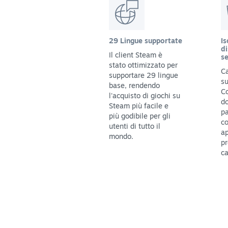
29 Lingue supportate
Is
di
Il client Steam è
se
stato ottimizzato per
Ca
supportare 29 lingue
su
base, rendendo
C
l'acquisto di giochi su
do
Steam più facile e
pa
più godibile per gli
c
utenti di tutto il
ap
mondo.
pr
ca