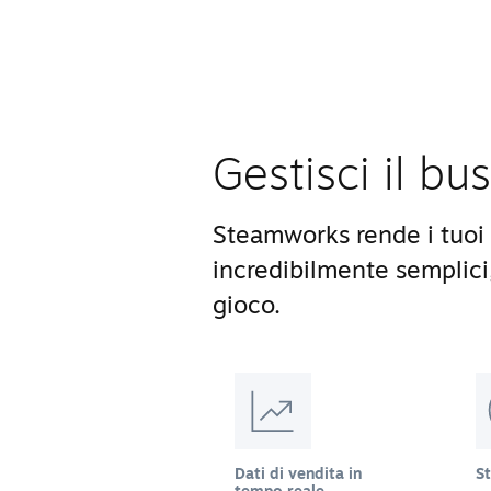
Gestisci il bu
Steamworks rende i tuoi 
incredibilmente semplici
gioco.
Dati di vendita in
S
tempo reale