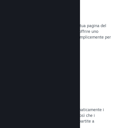
Dirette
Trasmetti il tuo gioco in diretta sulla tua pagina del
Negozio per promuovere eventi, per offrire uno
sguardo sullo sviluppo del gioco o semplicemente per
interagire con la tua Comunità.
Leggi la documentazione →
Salvataggi sul Cloud
Steam Cloud può memorizzare automaticamente i
file di salvataggio sui nostri server, così che i
giocatori possano riprendere le loro partite a
prescindere dalla loro posizione.