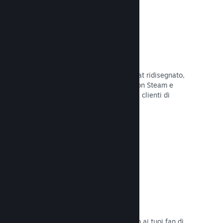
Chatta con gli amici
Le liste degli amici e il sistema di chat ridisegnato,
mantengono i giocatori in contatto con Steam e
offrono un'altro modo per i potenziali clienti di
scoprire il tuo gioco.
Leggi la documentazione →
Colonne sonore
Vendi le colonne sonore del tuo gioco ai tuoi fan di