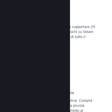
29 Lingue supportate
Il client Steam è stato ottimizzato per supportare 29
lingue base, rendendo l'acquisto di giochi su Steam
più facile e più godibile per gli utenti di tutto il
mondo.
Leggi la documentazione →
Iscrizione e distribuzione semplificata
Caricare il tuo gioco su Steam è semplice. Compila
qualche documento digitale, paga una piccola
commissione per applicazione e sei pronto al