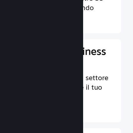
valute in tutto il mondo
Ulteriori informazioni ↓
Gestisci il business
del tuo gioco
Strumenti leader nel settore
per aiutarti a gestire il tuo
gioco.
Ulteriori informazioni ↓