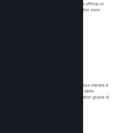
stabilirai la data di lancio o quando lo offrirai in
sconto e otterrai dati su quanti giocatori sono
interessati.
Leggi la documentazione →
Accesso anticipato di Steam
Lascia che la Comunità provi il tuo gioco mentre è
ancora in fase di sviluppo e stabilisci delle
aspettative realistiche per i tuoi giocatori grazie al
loro feedback.
Leggi la documentazione →