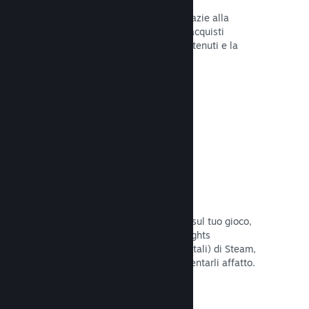
Tu e i tuoi giocatori siete al sicuro grazie alla
gestione automatica di Steam degli acquisti
fraudolenti, inclusa la revoca dei contenuti e la
prevenzione di eventuali abusi futuri.
Leggi la documentazione →
Opzioni antipirateria/DRM
Per limitare gli effetti della pirateria sul tuo gioco,
utilizza gli strumenti DRM (Digital Rights
Management, gestione dei diritti digitali) di Steam,
quelli sviluppati da te, o non implementarli affatto.
La scelta è tua.
Leggi la documentazione →