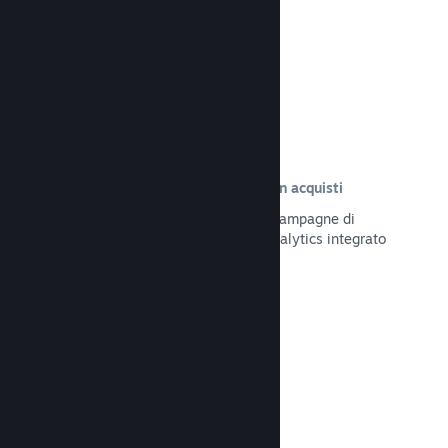
Leggi la documentazione →
Tracciamento delle visite risultate in acquisti
Tieni traccia dell'efficacia delle tue campagne di
marketing tramite il sistema UTM Analytics integrato
Leggi la documentazione →
Protezione da frodi