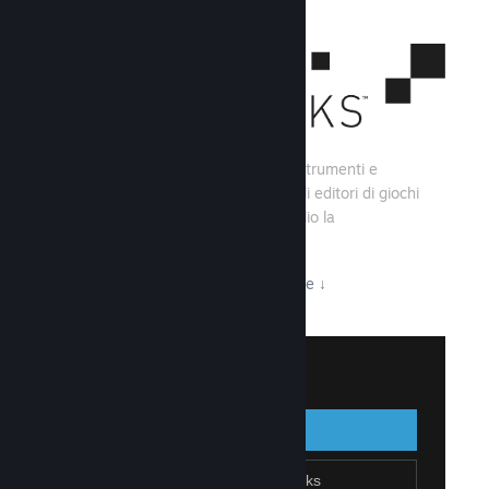
Steamworks consiste di una serie di strumenti e
servizi che aiutano gli sviluppatori e gli editori di giochi
a creare i loro titoli e sfruttare al meglio la
distribuzione su Steam.
Tutto ciò che Steamworks ha da offrire
↓
Accedi a Steamworks
Accedi
Indietro
Unisciti a Steamworks