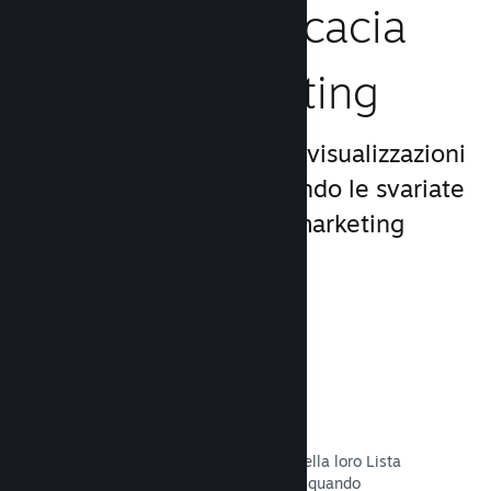
Aumenta l'efficacia
del tuo marketing
Approfitta del miliardo di visualizzazioni
giornaliere di Steam, usando le svariate
e uniche opportunità di marketing
incluse nella piattaforma.
Liste dei desideri
I giocatori che mettono il tuo titolo nella loro Lista
dei desideri riceveranno una notifica quando