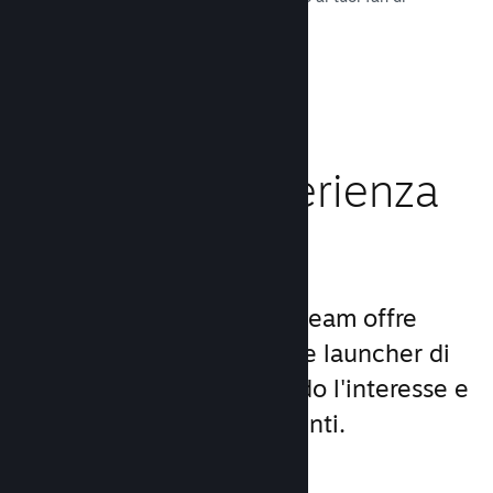
tutto il mondo.
Leggi la documentazione →
Migliora l'esperienza
dei giocatori
Il set unico di servizi di Steam offre
molto di più di un comune launcher di
giochi per PC, aumentando l'interesse e
la soddisfazione degli utenti.