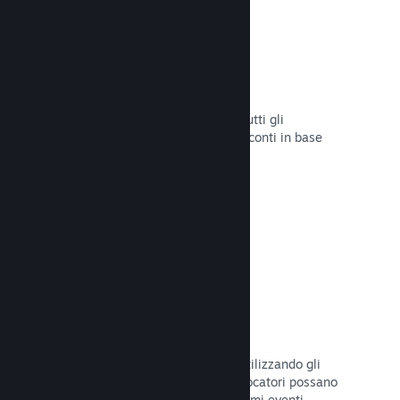
Sconti e saldi
Partecipa ai saldi di Steam aperti a tutti gli
sviluppatori oppure configura i tuoi sconti in base
alle tue necessità di marketing.
Leggi la documentazione →
Eventi e annunci
Tieniti in contatto con la Comunità utilizzando gli
strumenti integrati, così che i tuoi giocatori possano
rimanere sempre aggiornati sugli ultimi eventi,