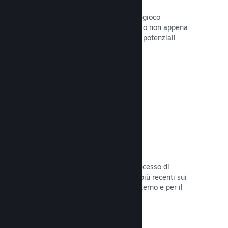
Pagine "In arrivo"
Aumenta l'attesa per il tuo prossimo gioco
pubblicando la tua pagina del Negozio non appena
hai del materiale da mostrare ai tuoi potenziali
clienti.
Leggi la documentazione →
Processi di sviluppo automatizzati
Rendi Steam parte integrante del processo di
sviluppo delle build, distribuendo le più recenti sui
server di Steam per il beta testing interno e per il
lancio pubblico.
Leggi la documentazione →