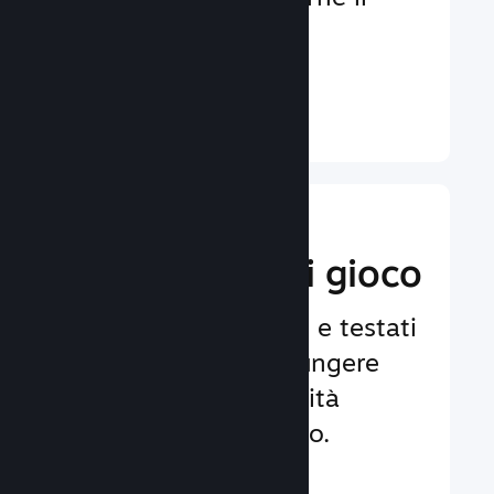
coinvolgimento e la
soddisfazione.
Ulteriori informazioni ↓
Implementa
funzionalità di gioco
Framework affidabili e testati
per aiutarti ad aggiungere
facilmente funzionalità
avanzate al tuo gioco.
Ulteriori informazioni ↓