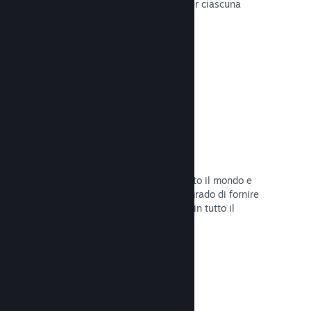
configurare correttamente i prezzi per ciascuna
regione.
Leggi la documentazione →
Rete e server di distribuzione
Con oltre 400 server distribuiti in tutto il mondo e
una rete in fibra da 1TB, Steam è in grado di fornire
rapidamente il tuo gioco ai giocatori in tutto il
mondo.
Leggi la documentazione →