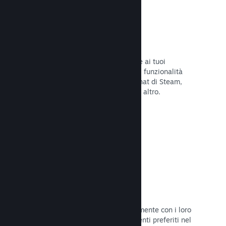
Overlay di Steam
Un'interfaccia nel gioco che consente ai tuoi
giocatori di accedere a una varietà di funzionalità
della Comunità: guide degli utenti, chat di Steam,
progresso degli achievement e molto altro.
Leggi la documentazione →
Screenshot istantanei
I giocatori possono condividere facilmente con i loro
amici e la Comunità di Steam i momenti preferiti nel