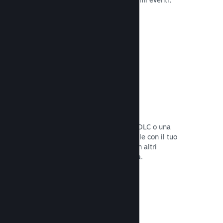
attività e funzionalità.
Leggi la documentazione →
Bundle di giochi
Crea un bundle con il tuo gioco e un DLC o una
colonna sonora, oppure crea un bundle con il tuo
intero catalogo. Oppure collabora con altri
sviluppatori per creare bundle a tema.
Leggi la documentazione →