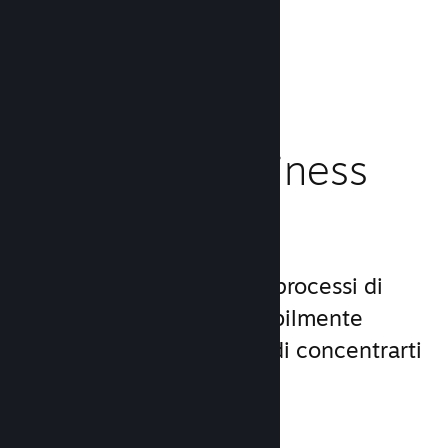
caricamento!
Leggi la documentazione →
Gestisci il business
del tuo gioco
Steamworks rende i tuoi processi di
lancio e gestione incredibilmente
semplici, consentendoti di concentrarti
sul gioco.