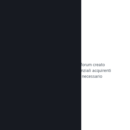
Leggi la documentazione →
Forum
Il tuo hub della Comunità include un forum creato
automaticamente in cui i fan e i potenziali acquirenti
possono parlare del tuo gioco. Non è necessario
configurare nulla.
Leggi la documentazione →