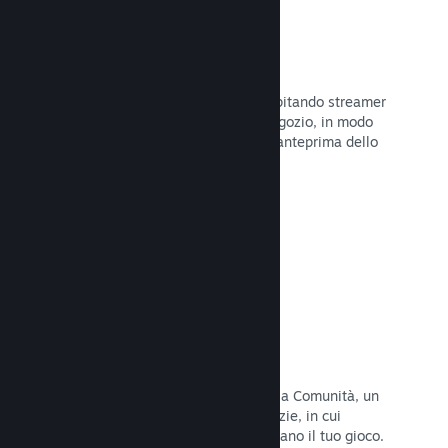
Trasmissioni in evidenza
Interagisci con i fan del tuo gioco ospitando streamer
direttamente sulla tua pagina del Negozio, in modo
da offrire ai potenziali acquirenti un'anteprima dello
stile di gioco e della Comunità.
Leggi la documentazione →
Hub della Comunità
I fan possono riunirsi nel tuo hub della Comunità, un
luogo costruito per discussioni e notizie, in cui
possono creare contenuti che migliorano il tuo gioco.