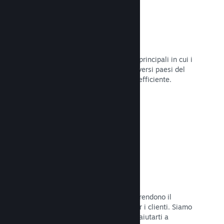
Oltre 80 metodi di pagamento
Abbiamo condotto ricerche sui modi principali in cui i
giocatori spendono i loro soldi nei diversi paesi del
mondo, per poi integrarli in maniera efficiente.
Leggi la documentazione →
Prezzi in oltre 35 valute
Le valute espresse in moneta locale rendono il
processo di acquisto più semplice per i clienti. Siamo
dotati di un'assistenza integrata per aiutarti a