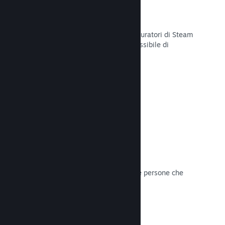
Curator Connect
Mostra il tuo gioco agli influencer e curatori di Steam
per arrivare al pubblico più ampio possibile di
potenziali clienti su Steam.
Leggi la documentazione →
Recensioni
I giochi su Steam sono recensiti dalle persone che
contano di più: i giocatori.
Leggi la documentazione →