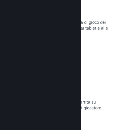
Remote Play
Amplia automaticamente l'esperienza di gioco dei
giocatori su Steam agli smartphone, ai tablet e alle
TV grazie a Steam Remote Play.
Leggi la documentazione →
Remote Play Together
Trasforma automaticamente la tua partita su
schermo condiviso in una partita multigiocatore
online.
Leggi la documentazione →