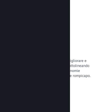
tuo gioco.
Leggi la documentazione →
Guide create dagli utenti
I fan possono pubblicare guide per migliorare e
approfondire l'esperienza di gioco, sottolineando
momenti interessanti, spiegando economie
complesse o la soluzione di dilemmi e rompicapo.
Leggi la documentazione →