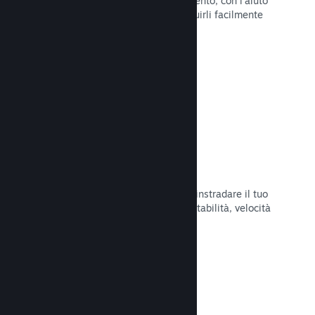
Pubblica aggiornamenti a tuo piacimento, con l'aiuto
di strumenti per annunciarli e distribuirli facilmente
ai tuoi giocatori.
Leggi la documentazione →
Infrastruttura di rete veloce
Usa la backbone di rete di Valve per instradare il tuo
traffico di rete e ottenere maggiore stabilità, velocità
e resilienza.
Leggi la documentazione →