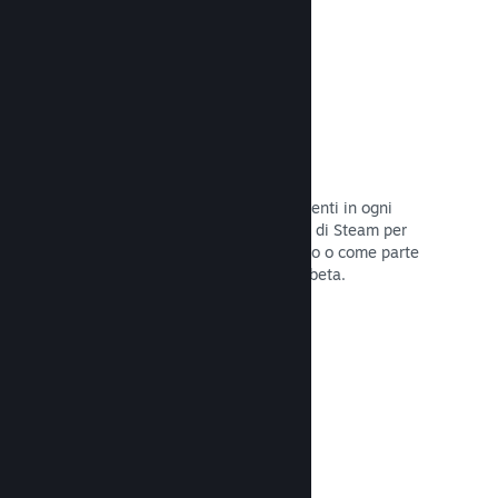
Codici prodotto di Steam
Rendi disponibile il tuo gioco per i clienti in ogni
modo possibile. Usa i codici prodotto di Steam per
vendere copie fisiche, offrilo in sconto o come parte
di un bundle, o rilascialo in versione beta.
Leggi la documentazione →