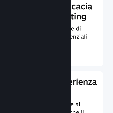
Aumenta l'efficacia
del tuo marketing
Opportunità illimitate di
venire notati da potenziali
giocatori.
Ulteriori informazioni ↓
Migliora l'esperienza
dei giocatori
Funzionalità dedicate al
cliente per aumentarne il