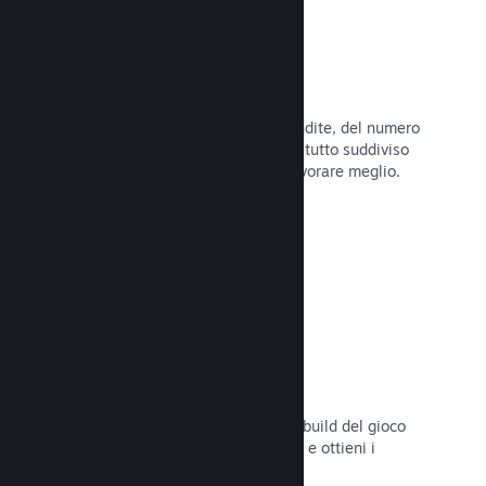
Dati di vendita in tempo reale
Rapporti in tempo reale delle tue vendite, del numero
di giocatori e della lista dei desideri, tutto suddiviso
per regione, permettendoti così di lavorare meglio.
Leggi la documentazione →
Steam Playtest
Controlla facilmente l'accesso a una build del gioco
separata per eventuali test anticipati e ottieni i
feedback dei giocatori.