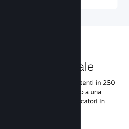
Raggiungi un
pubblico globale
Con oltre 132 milioni di utenti in 250
Paesi, Steam ti dà accesso a una
comunità mondiale di giocatori in
continua crescita.