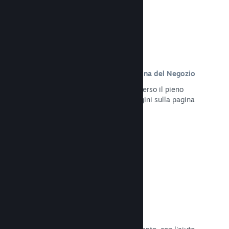
Contenuto personalizzato sulla pagina del Negozio
Presenta al meglio il tuo gioco attraverso il pieno
controllo dei contenuti e delle immagini sulla pagina
del Negozio del tuo prodotto.
Leggi la documentazione →
Aggiorna in qualsiasi momento