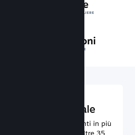
1 trilione
IMPRESSIONI GIORNALIERE
26.9 milioni
GIOCATORI ONLINE
Raggiungi un
pubbico globale
Al servizio degli utenti in più
di 29 lingue e con oltre 35