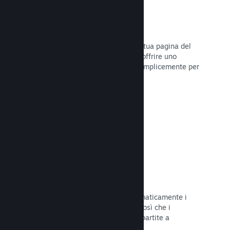
Dirette
Trasmetti il tuo gioco in diretta sulla tua pagina del
Negozio per promuovere eventi, per offrire uno
sguardo sullo sviluppo del gioco o semplicemente per
interagire con la tua Comunità.
Leggi la documentazione →
Salvataggi sul Cloud
Steam Cloud può memorizzare automaticamente i
file di salvataggio sui nostri server, così che i
giocatori possano riprendere le loro partite a
prescindere dalla loro posizione.