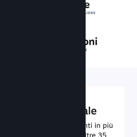
1 trilione
IMPRESSIONI GIORNALIERE
24.8 milioni
GIOCATORI ONLINE
Raggiungi un
pubbico globale
Al servizio degli utenti in più
di 29 lingue e con oltre 35