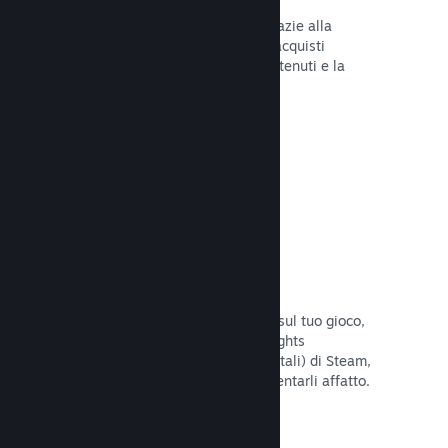
Tu e i tuoi giocatori siete al sicuro grazie alla
gestione automatica di Steam degli acquisti
fraudolenti, inclusa la revoca dei contenuti e la
prevenzione di eventuali abusi futuri.
Leggi la documentazione →
Opzioni antipirateria/DRM
Per limitare gli effetti della pirateria sul tuo gioco,
utilizza gli strumenti DRM (Digital Rights
Management, gestione dei diritti digitali) di Steam,
quelli sviluppati da te, o non implementarli affatto.
La scelta è tua.
Leggi la documentazione →