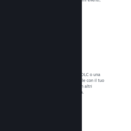
attività e funzionalità.
Leggi la documentazione →
Bundle di giochi
Crea un bundle con il tuo gioco e un DLC o una
colonna sonora, oppure crea un bundle con il tuo
intero catalogo. Oppure collabora con altri
sviluppatori per creare bundle a tema.
Leggi la documentazione →