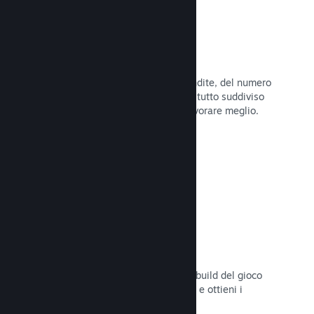
Dati di vendita in tempo reale
Rapporti in tempo reale delle tue vendite, del numero
di giocatori e della lista dei desideri, tutto suddiviso
per regione, permettendoti così di lavorare meglio.
Leggi la documentazione →
Steam Playtest
Controlla facilmente l'accesso a una build del gioco
separata per eventuali test anticipati e ottieni i
feedback dei giocatori.