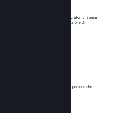
Curator Connect
Mostra il tuo gioco agli influencer e curatori di Steam
per arrivare al pubblico più ampio possibile di
potenziali clienti su Steam.
Leggi la documentazione →
Recensioni
I giochi su Steam sono recensiti dalle persone che
contano di più: i giocatori.
Leggi la documentazione →