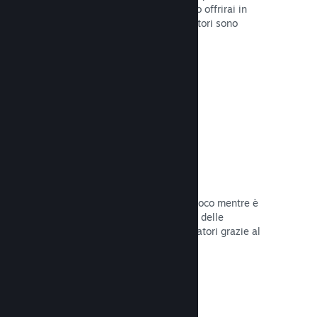
stabilirai la data di lancio o quando lo offrirai in
sconto e otterrai dati su quanti giocatori sono
interessati.
Leggi la documentazione →
Accesso anticipato di Steam
Lascia che la Comunità provi il tuo gioco mentre è
ancora in fase di sviluppo e stabilisci delle
aspettative realistiche per i tuoi giocatori grazie al
loro feedback.
Leggi la documentazione →