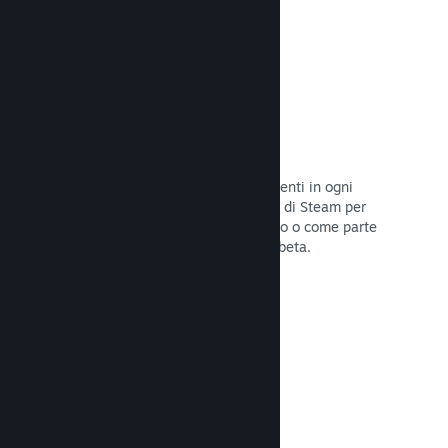
Codici prodotto di Steam
Rendi disponibile il tuo gioco per i clienti in ogni
modo possibile. Usa i codici prodotto di Steam per
vendere copie fisiche, offrilo in sconto o come parte
di un bundle, o rilascialo in versione beta.
Leggi la documentazione →