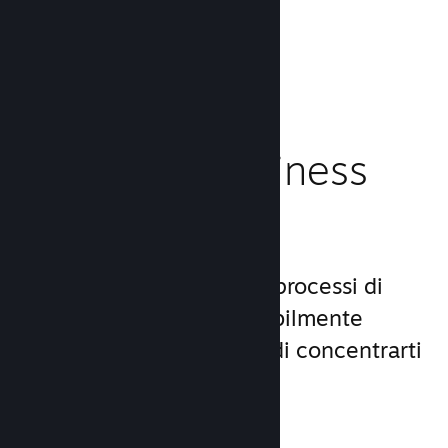
caricamento!
Leggi la documentazione →
Gestisci il business
del tuo gioco
Steamworks rende i tuoi processi di
lancio e gestione incredibilmente
semplici, consentendoti di concentrarti
sul gioco.