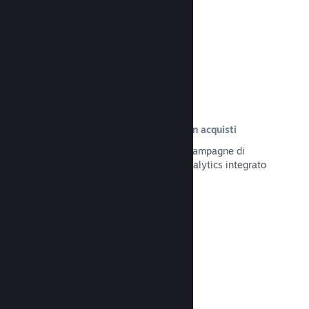
Leggi la documentazione →
Tracciamento delle visite risultate in acquisti
Tieni traccia dell'efficacia delle tue campagne di
marketing tramite il sistema UTM Analytics integrato
Leggi la documentazione →
Protezione da frodi