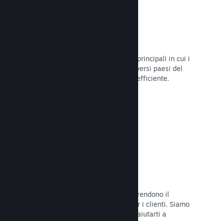
Oltre 80 metodi di pagamento
Abbiamo condotto ricerche sui modi principali in cui i
giocatori spendono i loro soldi nei diversi paesi del
mondo, per poi integrarli in maniera efficiente.
Leggi la documentazione →
Prezzi in oltre 35 valute
Le valute espresse in moneta locale rendono il
processo di acquisto più semplice per i clienti. Siamo
dotati di un'assistenza integrata per aiutarti a