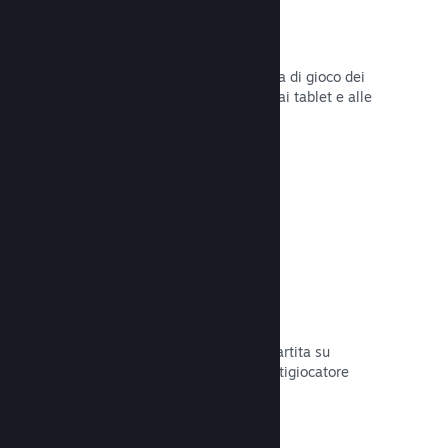
Remote Play
Amplia automaticamente l'esperienza di gioco dei
giocatori su Steam agli smartphone, ai tablet e alle
TV grazie a Steam Remote Play.
Leggi la documentazione →
Remote Play Together
Trasforma automaticamente la tua partita su
schermo condiviso in una partita multigiocatore
online.
Leggi la documentazione →