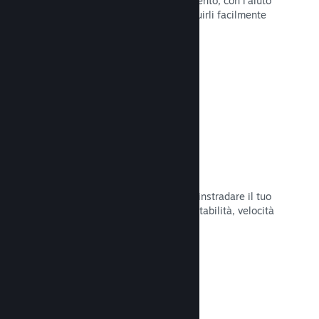
Pubblica aggiornamenti a tuo piacimento, con l'aiuto
di strumenti per annunciarli e distribuirli facilmente
ai tuoi giocatori.
Leggi la documentazione →
Infrastruttura di rete veloce
Usa la backbone di rete di Valve per instradare il tuo
traffico di rete e ottenere maggiore stabilità, velocità
e resilienza.
Leggi la documentazione →