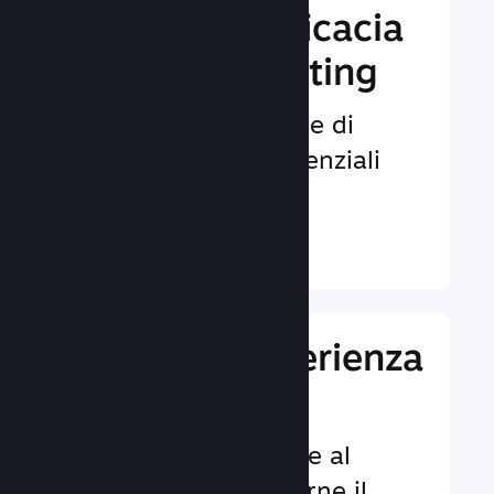
Aumenta l'efficacia
del tuo marketing
Opportunità illimitate di
venire notati da potenziali
giocatori.
Ulteriori informazioni ↓
Migliora l'esperienza
dei giocatori
Funzionalità dedicate al
cliente per aumentarne il