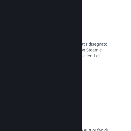
Chatta con gli amici
Le liste degli amici e il sistema di chat ridisegnato,
mantengono i giocatori in contatto con Steam e
offrono un'altro modo per i potenziali clienti di
scoprire il tuo gioco.
Leggi la documentazione →
Colonne sonore
Vendi le colonne sonore del tuo gioco ai tuoi fan di