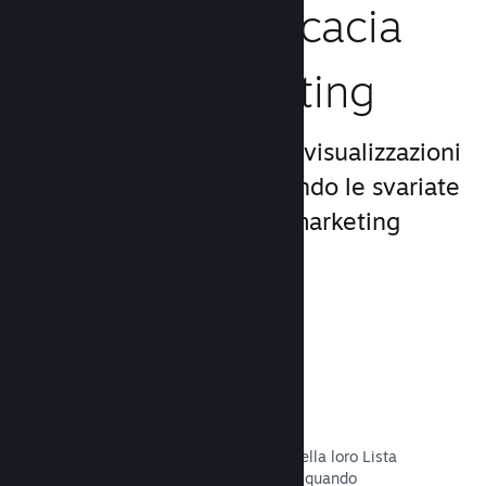
Aumenta l'efficacia
del tuo marketing
Approfitta del miliardo di visualizzazioni
giornaliere di Steam, usando le svariate
e uniche opportunità di marketing
incluse nella piattaforma.
Liste dei desideri
I giocatori che mettono il tuo titolo nella loro Lista
dei desideri riceveranno una notifica quando