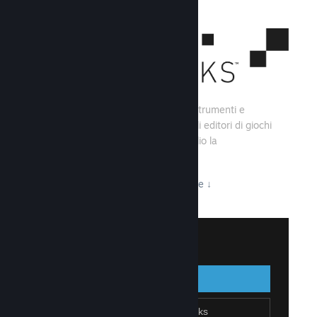
Steamworks consiste di una serie di strumenti e
servizi che aiutano gli sviluppatori e gli editori di giochi
a creare i loro titoli e sfruttare al meglio la
distribuzione su Steam.
Tutto ciò che Steamworks ha da offrire
↓
Accedi a Steamworks
Accedi
Indietro
Unisciti a Steamworks