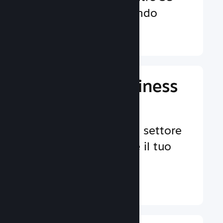
valute in tutto il mondo
Ulteriori informazioni ↓
Gestisci il business
del tuo gioco
Strumenti leader nel settore
per aiutarti a gestire il tuo
gioco.
Ulteriori informazioni ↓