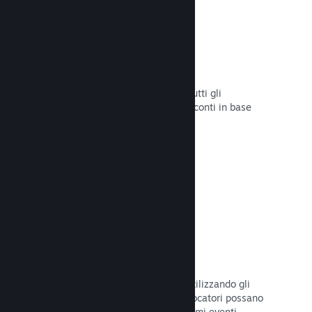
Sconti e saldi
Partecipa ai saldi di Steam aperti a tutti gli
sviluppatori oppure configura i tuoi sconti in base
alle tue necessità di marketing.
Leggi la documentazione →
Eventi e annunci
Tieniti in contatto con la Comunità utilizzando gli
strumenti integrati, così che i tuoi giocatori possano
rimanere sempre aggiornati sugli ultimi eventi,