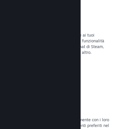
Overlay di Steam
Un'interfaccia nel gioco che consente ai tuoi
giocatori di accedere a una varietà di funzionalità
della Comunità: guide degli utenti, chat di Steam,
progresso degli achievement e molto altro.
Leggi la documentazione →
Screenshot istantanei
I giocatori possono condividere facilmente con i loro
amici e la Comunità di Steam i momenti preferiti nel