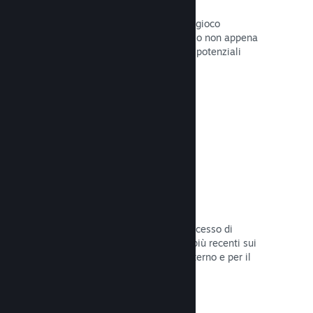
Pagine "In arrivo"
Aumenta l'attesa per il tuo prossimo gioco
pubblicando la tua pagina del Negozio non appena
hai del materiale da mostrare ai tuoi potenziali
clienti.
Leggi la documentazione →
Processi di sviluppo automatizzati
Rendi Steam parte integrante del processo di
sviluppo delle build, distribuendo le più recenti sui
server di Steam per il beta testing interno e per il
lancio pubblico.
Leggi la documentazione →