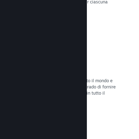
configurare correttamente i prezzi per ciascuna
regione.
Leggi la documentazione →
Rete e server di distribuzione
Con oltre 400 server distribuiti in tutto il mondo e
una rete in fibra da 1TB, Steam è in grado di fornire
rapidamente il tuo gioco ai giocatori in tutto il
mondo.
Leggi la documentazione →