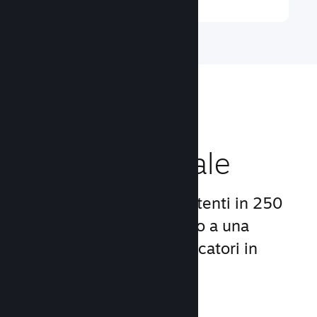
Raggiungi un
pubblico globale
Con oltre 132 milioni di utenti in 250
Paesi, Steam ti dà accesso a una
comunità mondiale di giocatori in
continua crescita.