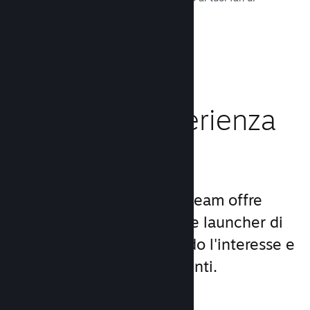
tutto il mondo.
Leggi la documentazione →
Migliora l'esperienza
dei giocatori
Il set unico di servizi di Steam offre
molto di più di un comune launcher di
giochi per PC, aumentando l'interesse e
la soddisfazione degli utenti.