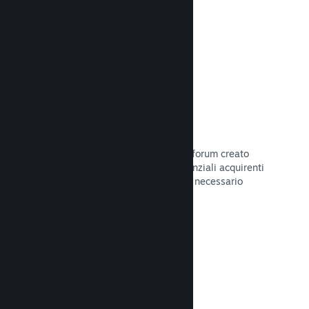
Leggi la documentazione →
Forum
Il tuo hub della Comunità include un forum creato
automaticamente in cui i fan e i potenziali acquirenti
possono parlare del tuo gioco. Non è necessario
configurare nulla.
Leggi la documentazione →