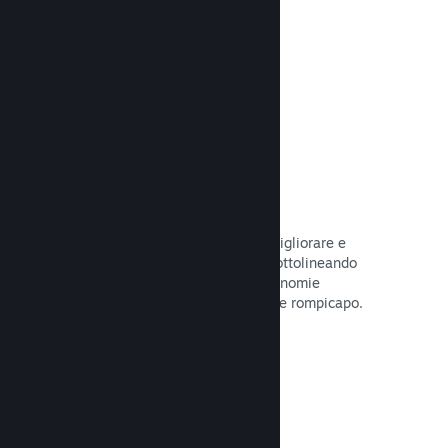
tuo gioco.
Leggi la documentazione →
Guide create dagli utenti
I fan possono pubblicare guide per migliorare e
approfondire l'esperienza di gioco, sottolineando
momenti interessanti, spiegando economie
complesse o la soluzione di dilemmi e rompicapo.
Leggi la documentazione →