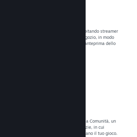
Trasmissioni in evidenza
Interagisci con i fan del tuo gioco ospitando streamer
direttamente sulla tua pagina del Negozio, in modo
da offrire ai potenziali acquirenti un'anteprima dello
stile di gioco e della Comunità.
Leggi la documentazione →
Hub della Comunità
I fan possono riunirsi nel tuo hub della Comunità, un
luogo costruito per discussioni e notizie, in cui
possono creare contenuti che migliorano il tuo gioco.