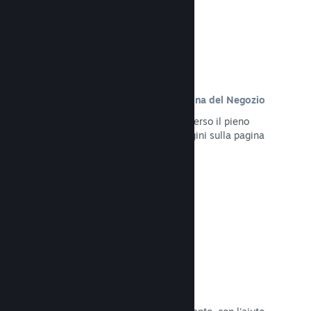
Contenuto personalizzato sulla pagina del Negozio
Presenta al meglio il tuo gioco attraverso il pieno
controllo dei contenuti e delle immagini sulla pagina
del Negozio del tuo prodotto.
Leggi la documentazione →
Aggiorna in qualsiasi momento