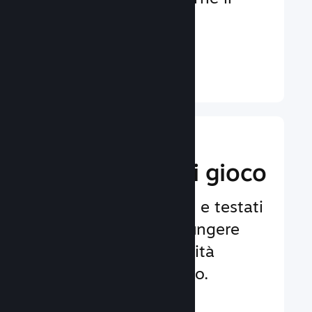
coinvolgimento e la
soddisfazione.
Ulteriori informazioni ↓
Implementa
funzionalità di gioco
Framework affidabili e testati
per aiutarti ad aggiungere
facilmente funzionalità
avanzate al tuo gioco.
Ulteriori informazioni ↓