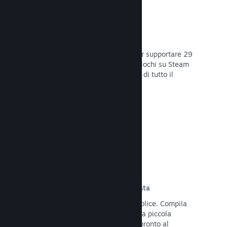
29 Lingue supportate
Il client Steam è stato ottimizzato per supportare 29
lingue base, rendendo l'acquisto di giochi su Steam
più facile e più godibile per gli utenti di tutto il
mondo.
Leggi la documentazione →
Iscrizione e distribuzione semplificata
Caricare il tuo gioco su Steam è semplice. Compila
qualche documento digitale, paga una piccola
commissione per applicazione e sei pronto al