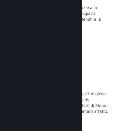
Tu e i tuoi giocatori siete al sicuro grazie alla
gestione automatica di Steam degli acquisti
fraudolenti, inclusa la revoca dei contenuti e la
prevenzione di eventuali abusi futuri.
Leggi la documentazione →
Opzioni antipirateria/DRM
Per limitare gli effetti della pirateria sul tuo gioco,
utilizza gli strumenti DRM (Digital Rights
Management, gestione dei diritti digitali) di Steam,
quelli sviluppati da te, o non implementarli affatto.
La scelta è tua.
Leggi la documentazione →