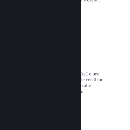
attività e funzionalità.
Leggi la documentazione →
Bundle di giochi
Crea un bundle con il tuo gioco e un DLC o una
colonna sonora, oppure crea un bundle con il tuo
intero catalogo. Oppure collabora con altri
sviluppatori per creare bundle a tema.
Leggi la documentazione →