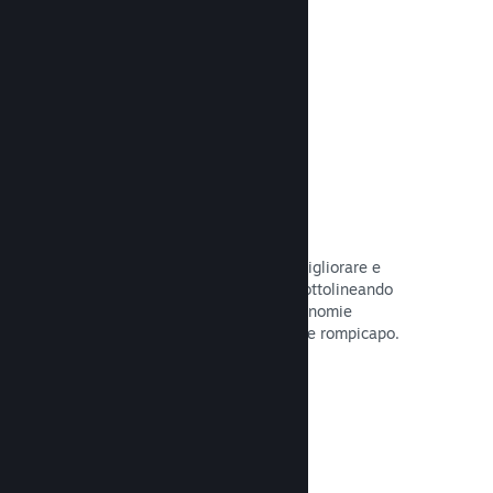
tuo gioco.
Leggi la documentazione →
Guide create dagli utenti
I fan possono pubblicare guide per migliorare e
approfondire l'esperienza di gioco, sottolineando
momenti interessanti, spiegando economie
complesse o la soluzione di dilemmi e rompicapo.
Leggi la documentazione →