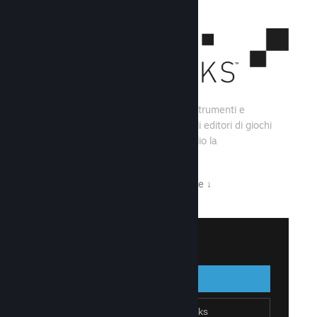
Steamworks consiste di una serie di strumenti e
servizi che aiutano gli sviluppatori e gli editori di giochi
a creare i loro titoli e sfruttare al meglio la
distribuzione su Steam.
Tutto ciò che Steamworks ha da offrire
↓
Accedi a Steamworks
Accedi
Indietro
Unisciti a Steamworks