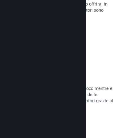
stabilirai la data di lancio o quando lo offrirai in
sconto e otterrai dati su quanti giocatori sono
interessati.
Leggi la documentazione →
Accesso anticipato di Steam
Lascia che la Comunità provi il tuo gioco mentre è
ancora in fase di sviluppo e stabilisci delle
aspettative realistiche per i tuoi giocatori grazie al
loro feedback.
Leggi la documentazione →