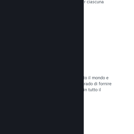
configurare correttamente i prezzi per ciascuna
regione.
Leggi la documentazione →
Rete e server di distribuzione
Con oltre 400 server distribuiti in tutto il mondo e
una rete in fibra da 1TB, Steam è in grado di fornire
rapidamente il tuo gioco ai giocatori in tutto il
mondo.
Leggi la documentazione →