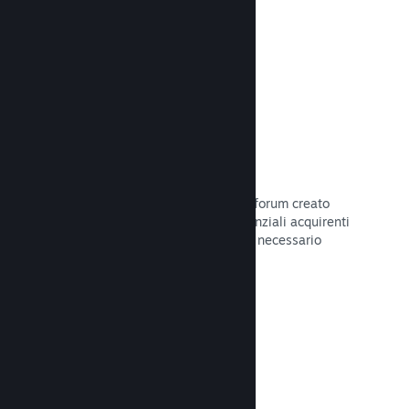
Leggi la documentazione →
Forum
Il tuo hub della Comunità include un forum creato
automaticamente in cui i fan e i potenziali acquirenti
possono parlare del tuo gioco. Non è necessario
configurare nulla.
Leggi la documentazione →