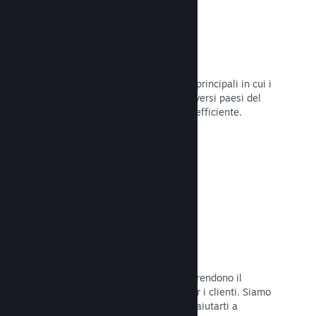
Oltre 80 metodi di pagamento
Abbiamo condotto ricerche sui modi principali in cui i
giocatori spendono i loro soldi nei diversi paesi del
mondo, per poi integrarli in maniera efficiente.
Leggi la documentazione →
Prezzi in oltre 35 valute
Le valute espresse in moneta locale rendono il
processo di acquisto più semplice per i clienti. Siamo
dotati di un'assistenza integrata per aiutarti a