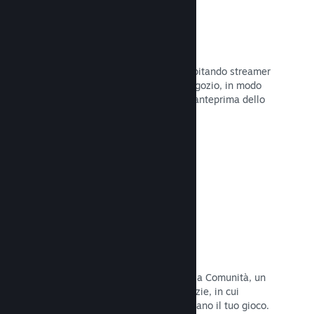
Trasmissioni in evidenza
Interagisci con i fan del tuo gioco ospitando streamer
direttamente sulla tua pagina del Negozio, in modo
da offrire ai potenziali acquirenti un'anteprima dello
stile di gioco e della Comunità.
Leggi la documentazione →
Hub della Comunità
I fan possono riunirsi nel tuo hub della Comunità, un
luogo costruito per discussioni e notizie, in cui
possono creare contenuti che migliorano il tuo gioco.