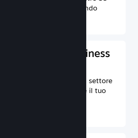
valute in tutto il mondo
Ulteriori informazioni ↓
Gestisci il business
del tuo gioco
Strumenti leader nel settore
per aiutarti a gestire il tuo
gioco.
Ulteriori informazioni ↓