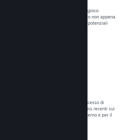
Pagine "In arrivo"
Aumenta l'attesa per il tuo prossimo gioco
pubblicando la tua pagina del Negozio non appena
hai del materiale da mostrare ai tuoi potenziali
clienti.
Leggi la documentazione →
Processi di sviluppo automatizzati
Rendi Steam parte integrante del processo di
sviluppo delle build, distribuendo le più recenti sui
server di Steam per il beta testing interno e per il
lancio pubblico.
Leggi la documentazione →