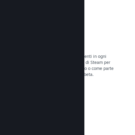
Codici prodotto di Steam
Rendi disponibile il tuo gioco per i clienti in ogni
modo possibile. Usa i codici prodotto di Steam per
vendere copie fisiche, offrilo in sconto o come parte
di un bundle, o rilascialo in versione beta.
Leggi la documentazione →