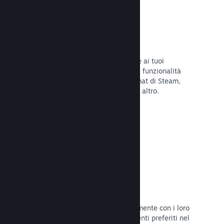
Overlay di Steam
Un'interfaccia nel gioco che consente ai tuoi
giocatori di accedere a una varietà di funzionalità
della Comunità: guide degli utenti, chat di Steam,
progresso degli achievement e molto altro.
Leggi la documentazione →
Screenshot istantanei
I giocatori possono condividere facilmente con i loro
amici e la Comunità di Steam i momenti preferiti nel