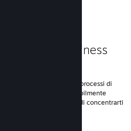
caricamento!
Leggi la documentazione →
Gestisci il business
del tuo gioco
Steamworks rende i tuoi processi di
lancio e gestione incredibilmente
semplici, consentendoti di concentrarti
sul gioco.