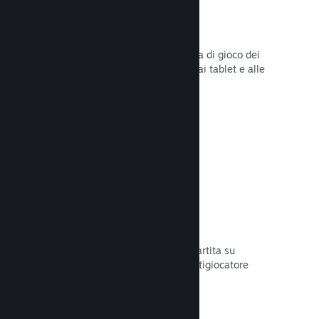
Remote Play
Amplia automaticamente l'esperienza di gioco dei
giocatori su Steam agli smartphone, ai tablet e alle
TV grazie a Steam Remote Play.
Leggi la documentazione →
Remote Play Together
Trasforma automaticamente la tua partita su
schermo condiviso in una partita multigiocatore
online.
Leggi la documentazione →