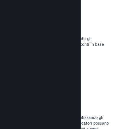
Sconti e saldi
Partecipa ai saldi di Steam aperti a tutti gli
sviluppatori oppure configura i tuoi sconti in base
alle tue necessità di marketing.
Leggi la documentazione →
Eventi e annunci
Tieniti in contatto con la Comunità utilizzando gli
strumenti integrati, così che i tuoi giocatori possano
rimanere sempre aggiornati sugli ultimi eventi,