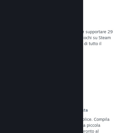
29 Lingue supportate
Il client Steam è stato ottimizzato per supportare 29
lingue base, rendendo l'acquisto di giochi su Steam
più facile e più godibile per gli utenti di tutto il
mondo.
Leggi la documentazione →
Iscrizione e distribuzione semplificata
Caricare il tuo gioco su Steam è semplice. Compila
qualche documento digitale, paga una piccola
commissione per applicazione e sei pronto al