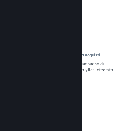
Leggi la documentazione →
Tracciamento delle visite risultate in acquisti
Tieni traccia dell'efficacia delle tue campagne di
marketing tramite il sistema UTM Analytics integrato
Leggi la documentazione →
Protezione da frodi