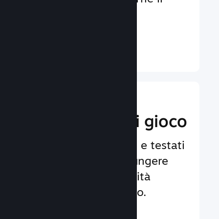
coinvolgimento e la
soddisfazione.
Ulteriori informazioni ↓
Implementa
funzionalità di gioco
Framework affidabili e testati
per aiutarti ad aggiungere
facilmente funzionalità
avanzate al tuo gioco.
Ulteriori informazioni ↓