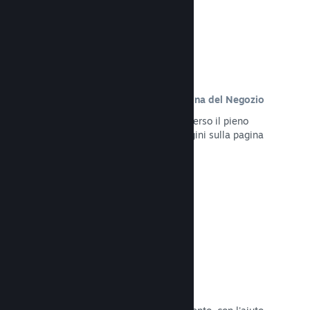
Contenuto personalizzato sulla pagina del Negozio
Presenta al meglio il tuo gioco attraverso il pieno
controllo dei contenuti e delle immagini sulla pagina
del Negozio del tuo prodotto.
Leggi la documentazione →
Aggiorna in qualsiasi momento