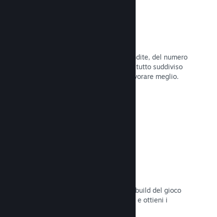
Dati di vendita in tempo reale
Rapporti in tempo reale delle tue vendite, del numero
di giocatori e della lista dei desideri, tutto suddiviso
per regione, permettendoti così di lavorare meglio.
Leggi la documentazione →
Steam Playtest
Controlla facilmente l'accesso a una build del gioco
separata per eventuali test anticipati e ottieni i
feedback dei giocatori.