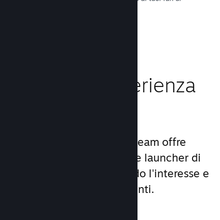
tutto il mondo.
Leggi la documentazione →
Migliora l'esperienza
dei giocatori
Il set unico di servizi di Steam offre
molto di più di un comune launcher di
giochi per PC, aumentando l'interesse e
la soddisfazione degli utenti.