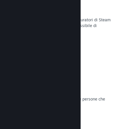
Curator Connect
Mostra il tuo gioco agli influencer e curatori di Steam
per arrivare al pubblico più ampio possibile di
potenziali clienti su Steam.
Leggi la documentazione →
Recensioni
I giochi su Steam sono recensiti dalle persone che
contano di più: i giocatori.
Leggi la documentazione →