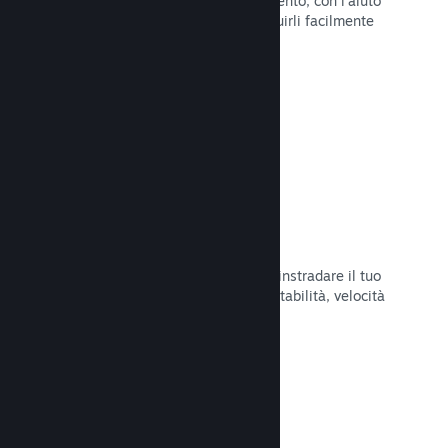
Pubblica aggiornamenti a tuo piacimento, con l'aiuto
di strumenti per annunciarli e distribuirli facilmente
ai tuoi giocatori.
Leggi la documentazione →
Infrastruttura di rete veloce
Usa la backbone di rete di Valve per instradare il tuo
traffico di rete e ottenere maggiore stabilità, velocità
e resilienza.
Leggi la documentazione →