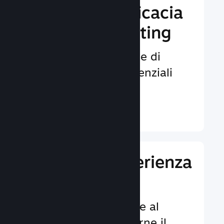
Aumenta l'efficacia
del tuo marketing
Opportunità illimitate di
venire notati da potenziali
giocatori.
Ulteriori informazioni ↓
Migliora l'esperienza
dei giocatori
Funzionalità dedicate al
cliente per aumentarne il