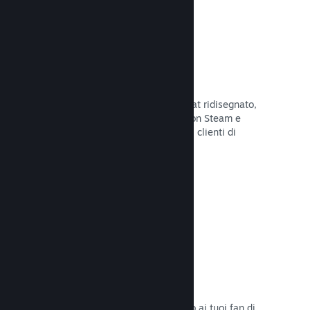
Chatta con gli amici
Le liste degli amici e il sistema di chat ridisegnato,
mantengono i giocatori in contatto con Steam e
offrono un'altro modo per i potenziali clienti di
scoprire il tuo gioco.
Leggi la documentazione →
Colonne sonore
Vendi le colonne sonore del tuo gioco ai tuoi fan di