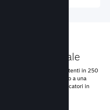
Raggiungi un
pubblico globale
Con oltre 132 milioni di utenti in 250
Paesi, Steam ti dà accesso a una
comunità mondiale di giocatori in
continua crescita.