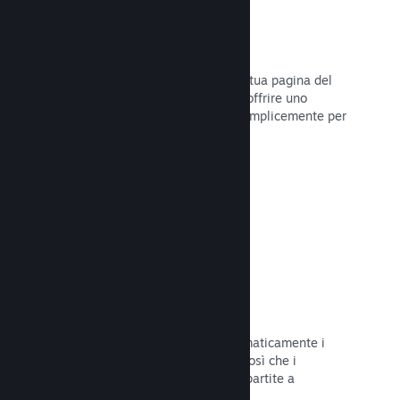
Dirette
Trasmetti il tuo gioco in diretta sulla tua pagina del
Negozio per promuovere eventi, per offrire uno
sguardo sullo sviluppo del gioco o semplicemente per
interagire con la tua Comunità.
Leggi la documentazione →
Salvataggi sul Cloud
Steam Cloud può memorizzare automaticamente i
file di salvataggio sui nostri server, così che i
giocatori possano riprendere le loro partite a
prescindere dalla loro posizione.