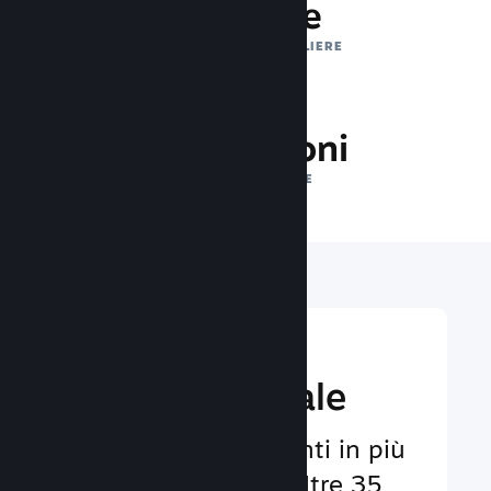
1 trilione
IMPRESSIONI GIORNALIERE
33.4 milioni
GIOCATORI ONLINE
Raggiungi un
pubbico globale
Al servizio degli utenti in più
di 29 lingue e con oltre 35