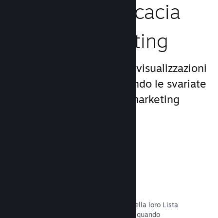
Aumenta l'efficacia
del tuo marketing
Approfitta del miliardo di visualizzazioni
giornaliere di Steam, usando le svariate
e uniche opportunità di marketing
incluse nella piattaforma.
Liste dei desideri
I giocatori che mettono il tuo titolo nella loro Lista
dei desideri riceveranno una notifica quando