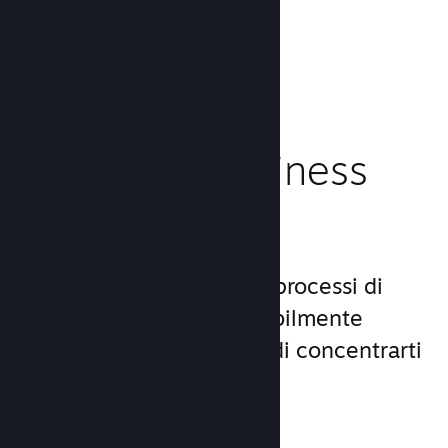
caricamento!
Leggi la documentazione →
Gestisci il business
del tuo gioco
Steamworks rende i tuoi processi di
lancio e gestione incredibilmente
semplici, consentendoti di concentrarti
sul gioco.