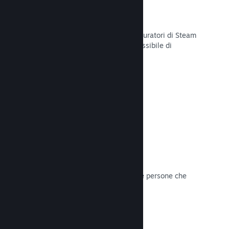
Curator Connect
Mostra il tuo gioco agli influencer e curatori di Steam
per arrivare al pubblico più ampio possibile di
potenziali clienti su Steam.
Leggi la documentazione →
Recensioni
I giochi su Steam sono recensiti dalle persone che
contano di più: i giocatori.
Leggi la documentazione →