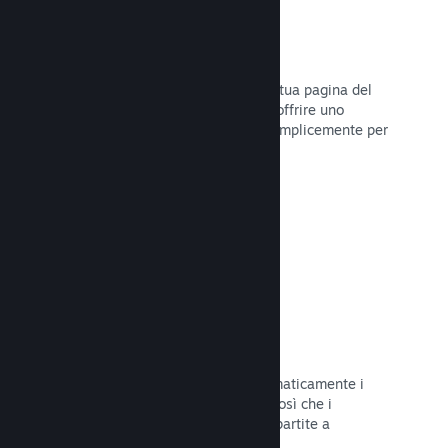
Dirette
Trasmetti il tuo gioco in diretta sulla tua pagina del
Negozio per promuovere eventi, per offrire uno
sguardo sullo sviluppo del gioco o semplicemente per
interagire con la tua Comunità.
Leggi la documentazione →
Salvataggi sul Cloud
Steam Cloud può memorizzare automaticamente i
file di salvataggio sui nostri server, così che i
giocatori possano riprendere le loro partite a
prescindere dalla loro posizione.