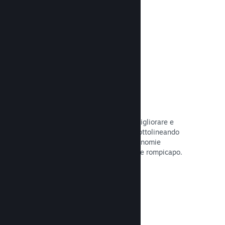
tuo gioco.
Leggi la documentazione →
Guide create dagli utenti
I fan possono pubblicare guide per migliorare e
approfondire l'esperienza di gioco, sottolineando
momenti interessanti, spiegando economie
complesse o la soluzione di dilemmi e rompicapo.
Leggi la documentazione →