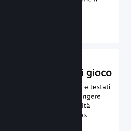
coinvolgimento e la
soddisfazione.
Ulteriori informazioni ↓
Implementa
funzionalità di gioco
Framework affidabili e testati
per aiutarti ad aggiungere
facilmente funzionalità
avanzate al tuo gioco.
Ulteriori informazioni ↓