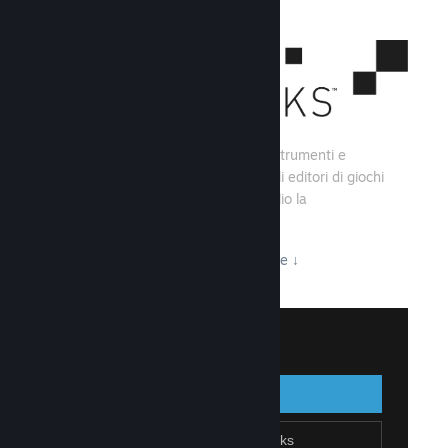
Steamworks consiste di una serie di strumenti e
servizi che aiutano gli sviluppatori e gli editori di giochi
a creare i loro titoli e sfruttare al meglio la
distribuzione su Steam.
Tutto ciò che Steamworks ha da offrire
↓
Accedi a Steamworks
Accedi
Indietro
Unisciti a Steamworks