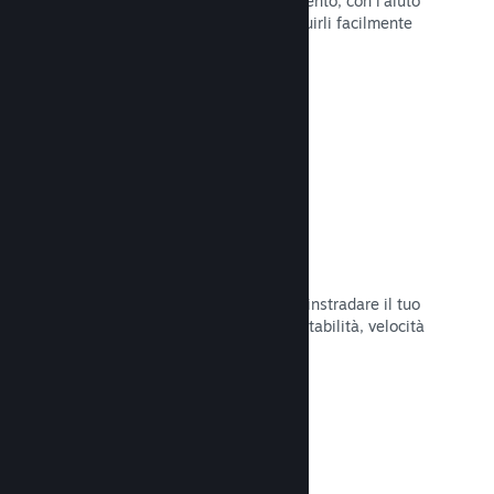
Pubblica aggiornamenti a tuo piacimento, con l'aiuto
di strumenti per annunciarli e distribuirli facilmente
ai tuoi giocatori.
Leggi la documentazione →
Infrastruttura di rete veloce
Usa la backbone di rete di Valve per instradare il tuo
traffico di rete e ottenere maggiore stabilità, velocità
e resilienza.
Leggi la documentazione →