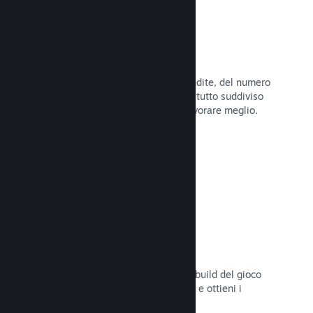
Dati di vendita in tempo reale
Rapporti in tempo reale delle tue vendite, del numero
di giocatori e della lista dei desideri, tutto suddiviso
per regione, permettendoti così di lavorare meglio.
Leggi la documentazione →
Steam Playtest
Controlla facilmente l'accesso a una build del gioco
separata per eventuali test anticipati e ottieni i
feedback dei giocatori.