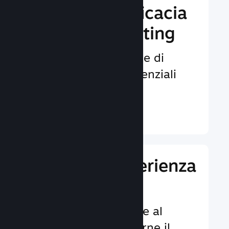
Aumenta l'efficacia
del tuo marketing
Opportunità illimitate di
venire notati da potenziali
giocatori.
Ulteriori informazioni ↓
Migliora l'esperienza
dei giocatori
Funzionalità dedicate al
cliente per aumentarne il