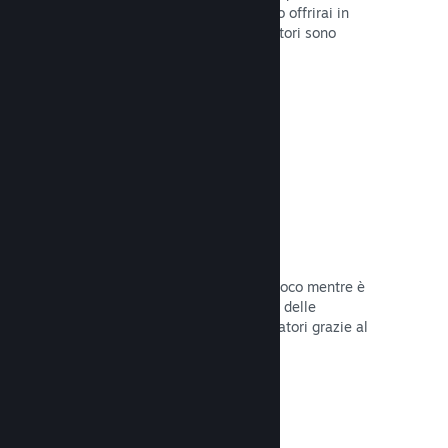
stabilirai la data di lancio o quando lo offrirai in
sconto e otterrai dati su quanti giocatori sono
interessati.
Leggi la documentazione →
Accesso anticipato di Steam
Lascia che la Comunità provi il tuo gioco mentre è
ancora in fase di sviluppo e stabilisci delle
aspettative realistiche per i tuoi giocatori grazie al
loro feedback.
Leggi la documentazione →