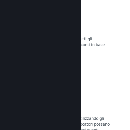
Sconti e saldi
Partecipa ai saldi di Steam aperti a tutti gli
sviluppatori oppure configura i tuoi sconti in base
alle tue necessità di marketing.
Leggi la documentazione →
Eventi e annunci
Tieniti in contatto con la Comunità utilizzando gli
strumenti integrati, così che i tuoi giocatori possano
rimanere sempre aggiornati sugli ultimi eventi,