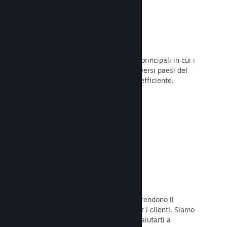
Oltre 80 metodi di pagamento
Abbiamo condotto ricerche sui modi principali in cui i
giocatori spendono i loro soldi nei diversi paesi del
mondo, per poi integrarli in maniera efficiente.
Leggi la documentazione →
Prezzi in oltre 35 valute
Le valute espresse in moneta locale rendono il
processo di acquisto più semplice per i clienti. Siamo
dotati di un'assistenza integrata per aiutarti a