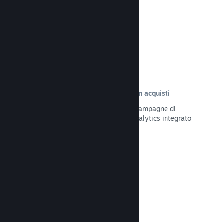
Leggi la documentazione →
Tracciamento delle visite risultate in acquisti
Tieni traccia dell'efficacia delle tue campagne di
marketing tramite il sistema UTM Analytics integrato
Leggi la documentazione →
Protezione da frodi