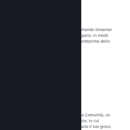
Trasmissioni in evidenza
Interagisci con i fan del tuo gioco ospitando streamer
direttamente sulla tua pagina del Negozio, in modo
da offrire ai potenziali acquirenti un'anteprima dello
stile di gioco e della Comunità.
Leggi la documentazione →
Hub della Comunità
I fan possono riunirsi nel tuo hub della Comunità, un
luogo costruito per discussioni e notizie, in cui
possono creare contenuti che migliorano il tuo gioco.