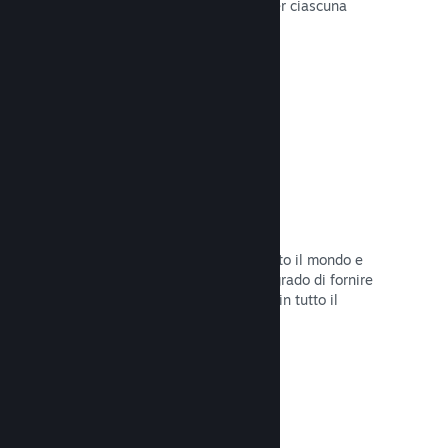
configurare correttamente i prezzi per ciascuna
regione.
Leggi la documentazione →
Rete e server di distribuzione
Con oltre 400 server distribuiti in tutto il mondo e
una rete in fibra da 1TB, Steam è in grado di fornire
rapidamente il tuo gioco ai giocatori in tutto il
mondo.
Leggi la documentazione →