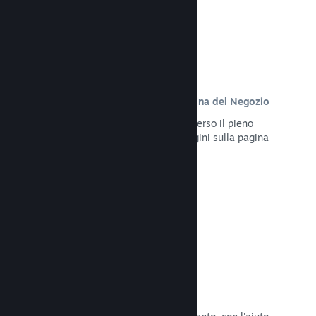
Contenuto personalizzato sulla pagina del Negozio
Presenta al meglio il tuo gioco attraverso il pieno
controllo dei contenuti e delle immagini sulla pagina
del Negozio del tuo prodotto.
Leggi la documentazione →
Aggiorna in qualsiasi momento