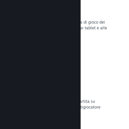
Remote Play
Amplia automaticamente l'esperienza di gioco dei
giocatori su Steam agli smartphone, ai tablet e alle
TV grazie a Steam Remote Play.
Leggi la documentazione →
Remote Play Together
Trasforma automaticamente la tua partita su
schermo condiviso in una partita multigiocatore
online.
Leggi la documentazione →