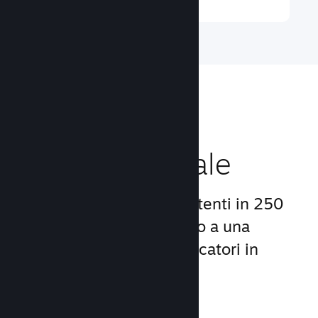
Raggiungi un
pubblico globale
Con oltre 132 milioni di utenti in 250
Paesi, Steam ti dà accesso a una
comunità mondiale di giocatori in
continua crescita.