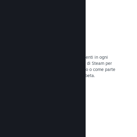
Codici prodotto di Steam
Rendi disponibile il tuo gioco per i clienti in ogni
modo possibile. Usa i codici prodotto di Steam per
vendere copie fisiche, offrilo in sconto o come parte
di un bundle, o rilascialo in versione beta.
Leggi la documentazione →