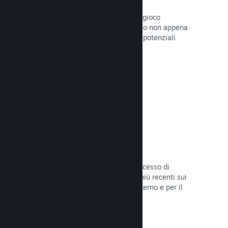
Pagine "In arrivo"
Aumenta l'attesa per il tuo prossimo gioco
pubblicando la tua pagina del Negozio non appena
hai del materiale da mostrare ai tuoi potenziali
clienti.
Leggi la documentazione →
Processi di sviluppo automatizzati
Rendi Steam parte integrante del processo di
sviluppo delle build, distribuendo le più recenti sui
server di Steam per il beta testing interno e per il
lancio pubblico.
Leggi la documentazione →