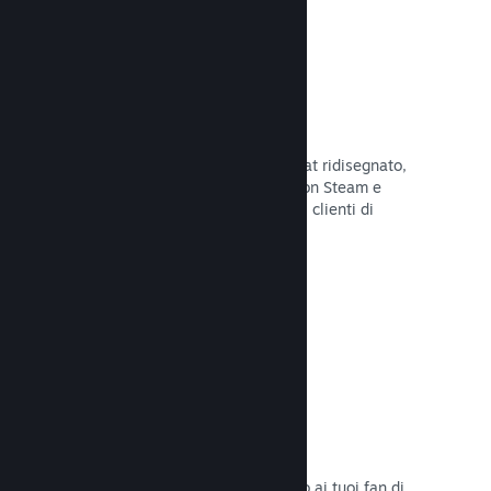
Chatta con gli amici
Le liste degli amici e il sistema di chat ridisegnato,
mantengono i giocatori in contatto con Steam e
offrono un'altro modo per i potenziali clienti di
scoprire il tuo gioco.
Leggi la documentazione →
Colonne sonore
Vendi le colonne sonore del tuo gioco ai tuoi fan di