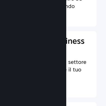
valute in tutto il mondo
Ulteriori informazioni ↓
Gestisci il business
del tuo gioco
Strumenti leader nel settore
per aiutarti a gestire il tuo
gioco.
Ulteriori informazioni ↓