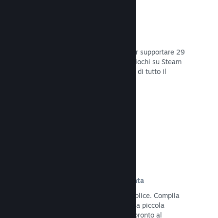
29 Lingue supportate
Il client Steam è stato ottimizzato per supportare 29
lingue base, rendendo l'acquisto di giochi su Steam
più facile e più godibile per gli utenti di tutto il
mondo.
Leggi la documentazione →
Iscrizione e distribuzione semplificata
Caricare il tuo gioco su Steam è semplice. Compila
qualche documento digitale, paga una piccola
commissione per applicazione e sei pronto al