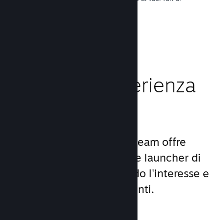
tutto il mondo.
Leggi la documentazione →
Migliora l'esperienza
dei giocatori
Il set unico di servizi di Steam offre
molto di più di un comune launcher di
giochi per PC, aumentando l'interesse e
la soddisfazione degli utenti.