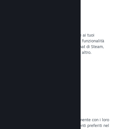
Overlay di Steam
Un'interfaccia nel gioco che consente ai tuoi
giocatori di accedere a una varietà di funzionalità
della Comunità: guide degli utenti, chat di Steam,
progresso degli achievement e molto altro.
Leggi la documentazione →
Screenshot istantanei
I giocatori possono condividere facilmente con i loro
amici e la Comunità di Steam i momenti preferiti nel