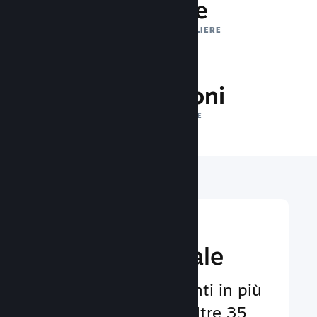
1 trilione
IMPRESSIONI GIORNALIERE
38.9 milioni
GIOCATORI ONLINE
Raggiungi un
pubbico globale
Al servizio degli utenti in più
di 29 lingue e con oltre 35