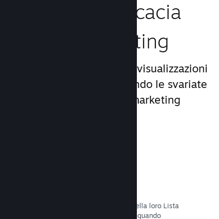
Aumenta l'efficacia
del tuo marketing
Approfitta del miliardo di visualizzazioni
giornaliere di Steam, usando le svariate
e uniche opportunità di marketing
incluse nella piattaforma.
Liste dei desideri
I giocatori che mettono il tuo titolo nella loro Lista
dei desideri riceveranno una notifica quando