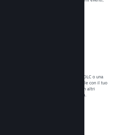
attività e funzionalità.
Leggi la documentazione →
Bundle di giochi
Crea un bundle con il tuo gioco e un DLC o una
colonna sonora, oppure crea un bundle con il tuo
intero catalogo. Oppure collabora con altri
sviluppatori per creare bundle a tema.
Leggi la documentazione →