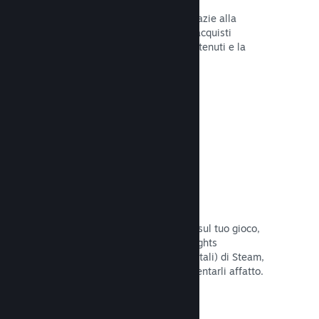
Tu e i tuoi giocatori siete al sicuro grazie alla
gestione automatica di Steam degli acquisti
fraudolenti, inclusa la revoca dei contenuti e la
prevenzione di eventuali abusi futuri.
Leggi la documentazione →
Opzioni antipirateria/DRM
Per limitare gli effetti della pirateria sul tuo gioco,
utilizza gli strumenti DRM (Digital Rights
Management, gestione dei diritti digitali) di Steam,
quelli sviluppati da te, o non implementarli affatto.
La scelta è tua.
Leggi la documentazione →