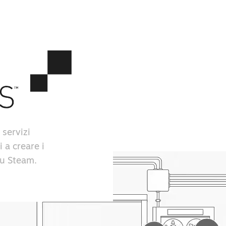
 servizi
i a creare i
 su Steam.