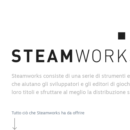
Steamworks consiste di una serie di strumenti e
che aiutano gli sviluppatori e gli editori di gioch
loro titoli e sfruttare al meglio la distribuzione
Tutto ciò che Steamworks ha da offrire