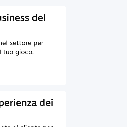
usiness del
nel settore per
il tuo gioco.
sperienza dei