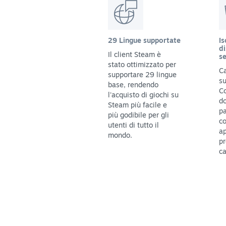
29 Lingue supportate
Is
di
Il client Steam è
se
stato ottimizzato per
Ca
supportare 29 lingue
su
base, rendendo
C
l'acquisto di giochi su
do
Steam più facile e
pa
più godibile per gli
c
utenti di tutto il
ap
mondo.
pr
ca