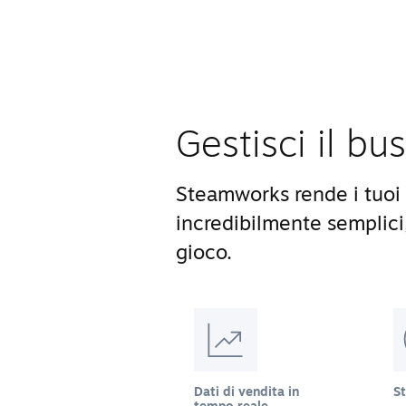
Gestisci il bu
Steamworks rende i tuoi 
incredibilmente semplici
gioco.
Dati di vendita in
S
tempo reale