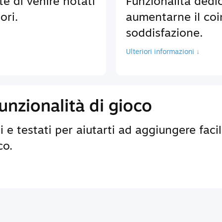
te di venire notati
Funzionalità dedic
ori.
aumentarne il coi
soddisfazione.
Ulteriori informazioni ↓
nzionalità di gioco
 e testati per aiutarti ad aggiungere faci
co.