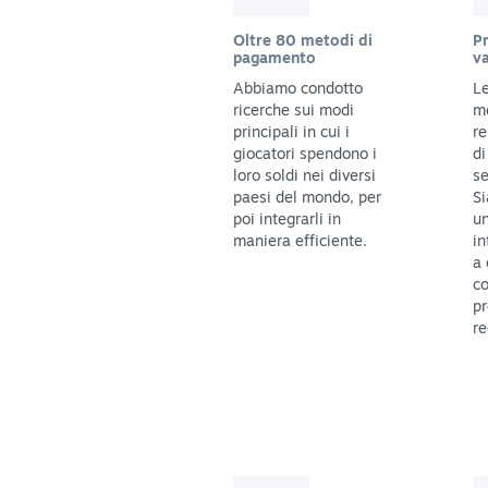
Oltre 80 metodi di
Pr
pagamento
va
Abbiamo condotto
Le
ricerche sui modi
m
principali in cui i
re
giocatori spendono i
di
loro soldi nei diversi
se
paesi del mondo, per
Si
poi integrarli in
un
maniera efficiente.
in
a 
co
pr
re