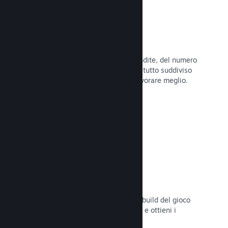
Dati di vendita in tempo reale
Rapporti in tempo reale delle tue vendite, del numero
di giocatori e della lista dei desideri, tutto suddiviso
per regione, permettendoti così di lavorare meglio.
Leggi la documentazione →
Steam Playtest
Controlla facilmente l'accesso a una build del gioco
separata per eventuali test anticipati e ottieni i
feedback dei giocatori.