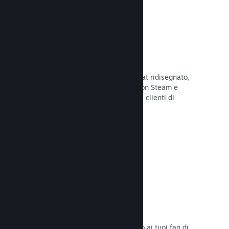
Chatta con gli amici
Le liste degli amici e il sistema di chat ridisegnato,
mantengono i giocatori in contatto con Steam e
offrono un'altro modo per i potenziali clienti di
scoprire il tuo gioco.
Leggi la documentazione →
Colonne sonore
Vendi le colonne sonore del tuo gioco ai tuoi fan di