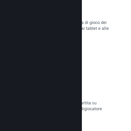
Remote Play
Amplia automaticamente l'esperienza di gioco dei
giocatori su Steam agli smartphone, ai tablet e alle
TV grazie a Steam Remote Play.
Leggi la documentazione →
Remote Play Together
Trasforma automaticamente la tua partita su
schermo condiviso in una partita multigiocatore
online.
Leggi la documentazione →