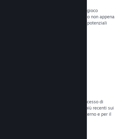
Pagine "In arrivo"
Aumenta l'attesa per il tuo prossimo gioco
pubblicando la tua pagina del Negozio non appena
hai del materiale da mostrare ai tuoi potenziali
clienti.
Leggi la documentazione →
Processi di sviluppo automatizzati
Rendi Steam parte integrante del processo di
sviluppo delle build, distribuendo le più recenti sui
server di Steam per il beta testing interno e per il
lancio pubblico.
Leggi la documentazione →