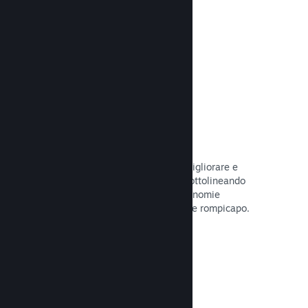
tuo gioco.
Leggi la documentazione →
Guide create dagli utenti
I fan possono pubblicare guide per migliorare e
approfondire l'esperienza di gioco, sottolineando
momenti interessanti, spiegando economie
complesse o la soluzione di dilemmi e rompicapo.
Leggi la documentazione →