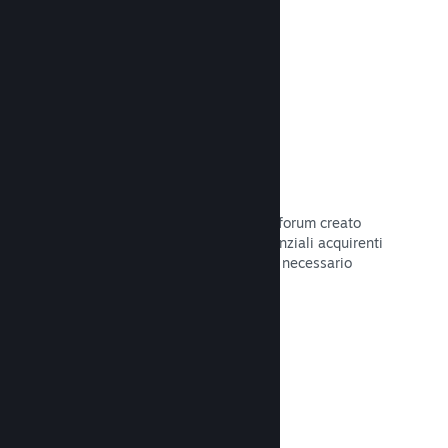
Leggi la documentazione →
Forum
Il tuo hub della Comunità include un forum creato
automaticamente in cui i fan e i potenziali acquirenti
possono parlare del tuo gioco. Non è necessario
configurare nulla.
Leggi la documentazione →