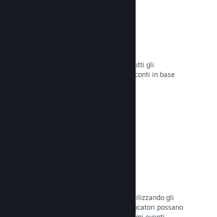
Sconti e saldi
Partecipa ai saldi di Steam aperti a tutti gli
sviluppatori oppure configura i tuoi sconti in base
alle tue necessità di marketing.
Leggi la documentazione →
Eventi e annunci
Tieniti in contatto con la Comunità utilizzando gli
strumenti integrati, così che i tuoi giocatori possano
rimanere sempre aggiornati sugli ultimi eventi,