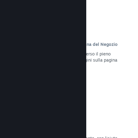
Contenuto personalizzato sulla pagina del Negozio
Presenta al meglio il tuo gioco attraverso il pieno
controllo dei contenuti e delle immagini sulla pagina
del Negozio del tuo prodotto.
Leggi la documentazione →
Aggiorna in qualsiasi momento