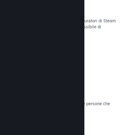
Curator Connect
Mostra il tuo gioco agli influencer e curatori di Steam
per arrivare al pubblico più ampio possibile di
potenziali clienti su Steam.
Leggi la documentazione →
Recensioni
I giochi su Steam sono recensiti dalle persone che
contano di più: i giocatori.
Leggi la documentazione →