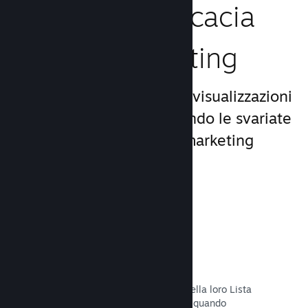
Aumenta l'efficacia
del tuo marketing
Approfitta del miliardo di visualizzazioni
giornaliere di Steam, usando le svariate
e uniche opportunità di marketing
incluse nella piattaforma.
Liste dei desideri
I giocatori che mettono il tuo titolo nella loro Lista
dei desideri riceveranno una notifica quando