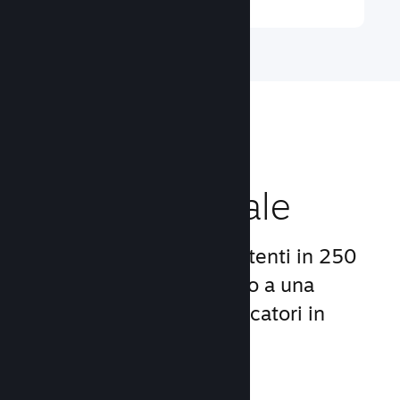
Raggiungi un
pubblico globale
Con oltre 132 milioni di utenti in 250
Paesi, Steam ti dà accesso a una
comunità mondiale di giocatori in
continua crescita.