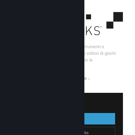
Steamworks consiste di una serie di strumenti e
servizi che aiutano gli sviluppatori e gli editori di giochi
a creare i loro titoli e sfruttare al meglio la
distribuzione su Steam.
Tutto ciò che Steamworks ha da offrire
↓
Accedi a Steamworks
Accedi
Indietro
Unisciti a Steamworks