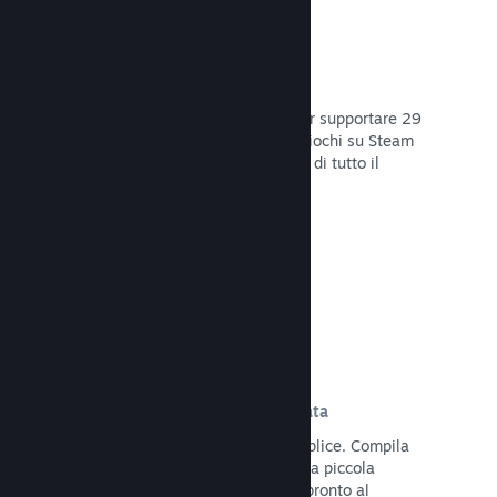
29 Lingue supportate
Il client Steam è stato ottimizzato per supportare 29
lingue base, rendendo l'acquisto di giochi su Steam
più facile e più godibile per gli utenti di tutto il
mondo.
Leggi la documentazione →
Iscrizione e distribuzione semplificata
Caricare il tuo gioco su Steam è semplice. Compila
qualche documento digitale, paga una piccola
commissione per applicazione e sei pronto al