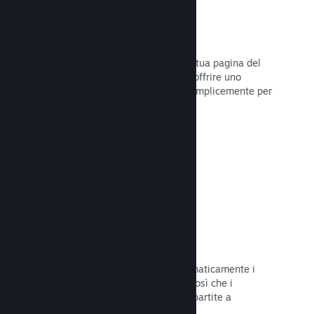
Dirette
Trasmetti il tuo gioco in diretta sulla tua pagina del
Negozio per promuovere eventi, per offrire uno
sguardo sullo sviluppo del gioco o semplicemente per
interagire con la tua Comunità.
Leggi la documentazione →
Salvataggi sul Cloud
Steam Cloud può memorizzare automaticamente i
file di salvataggio sui nostri server, così che i
giocatori possano riprendere le loro partite a
prescindere dalla loro posizione.