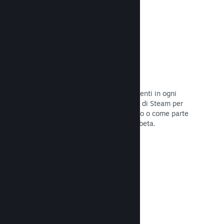
Codici prodotto di Steam
Rendi disponibile il tuo gioco per i clienti in ogni
modo possibile. Usa i codici prodotto di Steam per
vendere copie fisiche, offrilo in sconto o come parte
di un bundle, o rilascialo in versione beta.
Leggi la documentazione →