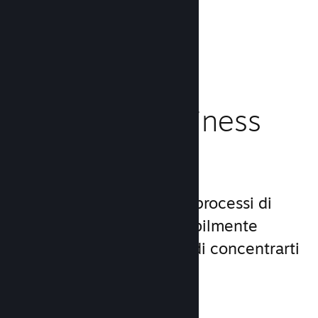
caricamento!
Leggi la documentazione →
Gestisci il business
del tuo gioco
Steamworks rende i tuoi processi di
lancio e gestione incredibilmente
semplici, consentendoti di concentrarti
sul gioco.