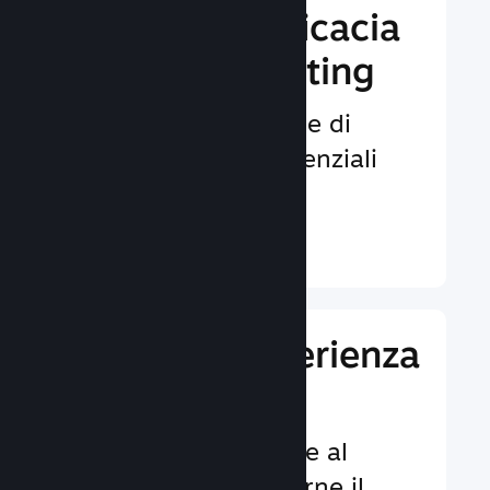
Aumenta l'efficacia
del tuo marketing
Opportunità illimitate di
venire notati da potenziali
giocatori.
Ulteriori informazioni ↓
Migliora l'esperienza
dei giocatori
Funzionalità dedicate al
cliente per aumentarne il