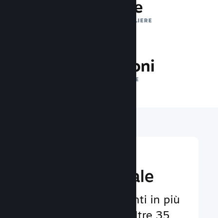
1 trilione
IMPRESSIONI GIORNALIERE
26.9 milioni
GIOCATORI ONLINE
Raggiungi un
pubbico globale
Al servizio degli utenti in più
di 29 lingue e con oltre 35