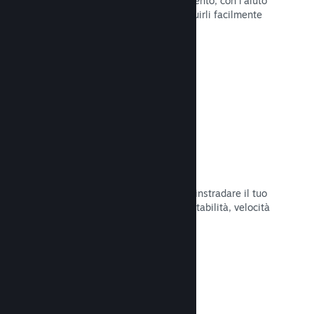
Pubblica aggiornamenti a tuo piacimento, con l'aiuto
di strumenti per annunciarli e distribuirli facilmente
ai tuoi giocatori.
Leggi la documentazione →
Infrastruttura di rete veloce
Usa la backbone di rete di Valve per instradare il tuo
traffico di rete e ottenere maggiore stabilità, velocità
e resilienza.
Leggi la documentazione →