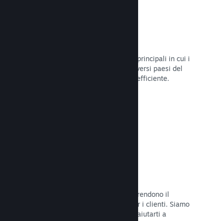
Oltre 80 metodi di pagamento
Abbiamo condotto ricerche sui modi principali in cui i
giocatori spendono i loro soldi nei diversi paesi del
mondo, per poi integrarli in maniera efficiente.
Leggi la documentazione →
Prezzi in oltre 35 valute
Le valute espresse in moneta locale rendono il
processo di acquisto più semplice per i clienti. Siamo
dotati di un'assistenza integrata per aiutarti a