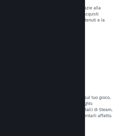
Tu e i tuoi giocatori siete al sicuro grazie alla
gestione automatica di Steam degli acquisti
fraudolenti, inclusa la revoca dei contenuti e la
prevenzione di eventuali abusi futuri.
Leggi la documentazione →
Opzioni antipirateria/DRM
Per limitare gli effetti della pirateria sul tuo gioco,
utilizza gli strumenti DRM (Digital Rights
Management, gestione dei diritti digitali) di Steam,
quelli sviluppati da te, o non implementarli affatto.
La scelta è tua.
Leggi la documentazione →