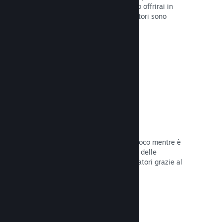
stabilirai la data di lancio o quando lo offrirai in
sconto e otterrai dati su quanti giocatori sono
interessati.
Leggi la documentazione →
Accesso anticipato di Steam
Lascia che la Comunità provi il tuo gioco mentre è
ancora in fase di sviluppo e stabilisci delle
aspettative realistiche per i tuoi giocatori grazie al
loro feedback.
Leggi la documentazione →