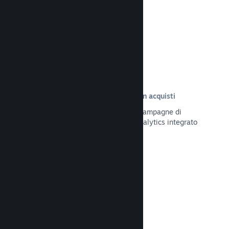
Leggi la documentazione →
Tracciamento delle visite risultate in acquisti
Tieni traccia dell'efficacia delle tue campagne di
marketing tramite il sistema UTM Analytics integrato
Leggi la documentazione →
Protezione da frodi