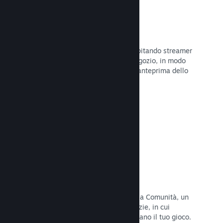
Trasmissioni in evidenza
Interagisci con i fan del tuo gioco ospitando streamer
direttamente sulla tua pagina del Negozio, in modo
da offrire ai potenziali acquirenti un'anteprima dello
stile di gioco e della Comunità.
Leggi la documentazione →
Hub della Comunità
I fan possono riunirsi nel tuo hub della Comunità, un
luogo costruito per discussioni e notizie, in cui
possono creare contenuti che migliorano il tuo gioco.