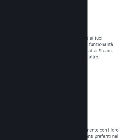
Overlay di Steam
Un'interfaccia nel gioco che consente ai tuoi
giocatori di accedere a una varietà di funzionalità
della Comunità: guide degli utenti, chat di Steam,
progresso degli achievement e molto altro.
Leggi la documentazione →
Screenshot istantanei
I giocatori possono condividere facilmente con i loro
amici e la Comunità di Steam i momenti preferiti nel