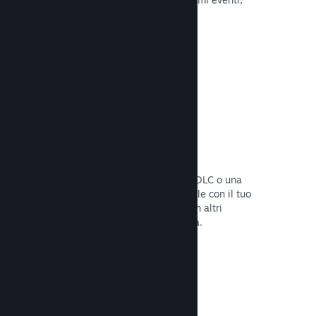
attività e funzionalità.
Leggi la documentazione →
Bundle di giochi
Crea un bundle con il tuo gioco e un DLC o una
colonna sonora, oppure crea un bundle con il tuo
intero catalogo. Oppure collabora con altri
sviluppatori per creare bundle a tema.
Leggi la documentazione →