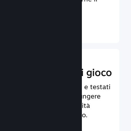
coinvolgimento e la
soddisfazione.
Ulteriori informazioni ↓
Implementa
funzionalità di gioco
Framework affidabili e testati
per aiutarti ad aggiungere
facilmente funzionalità
avanzate al tuo gioco.
Ulteriori informazioni ↓