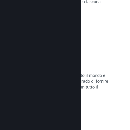
configurare correttamente i prezzi per ciascuna
regione.
Leggi la documentazione →
Rete e server di distribuzione
Con oltre 400 server distribuiti in tutto il mondo e
una rete in fibra da 1TB, Steam è in grado di fornire
rapidamente il tuo gioco ai giocatori in tutto il
mondo.
Leggi la documentazione →