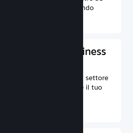
valute in tutto il mondo
Ulteriori informazioni ↓
Gestisci il business
del tuo gioco
Strumenti leader nel settore
per aiutarti a gestire il tuo
gioco.
Ulteriori informazioni ↓