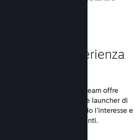
tutto il mondo.
Leggi la documentazione →
Migliora l'esperienza
dei giocatori
Il set unico di servizi di Steam offre
molto di più di un comune launcher di
giochi per PC, aumentando l'interesse e
la soddisfazione degli utenti.