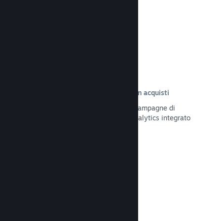
Leggi la documentazione →
Tracciamento delle visite risultate in acquisti
Tieni traccia dell'efficacia delle tue campagne di
marketing tramite il sistema UTM Analytics integrato
Leggi la documentazione →
Protezione da frodi