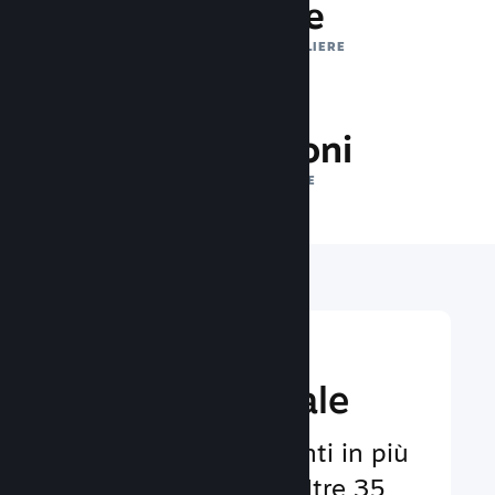
1 trilione
IMPRESSIONI GIORNALIERE
32.0 milioni
GIOCATORI ONLINE
Raggiungi un
pubbico globale
Al servizio degli utenti in più
di 29 lingue e con oltre 35