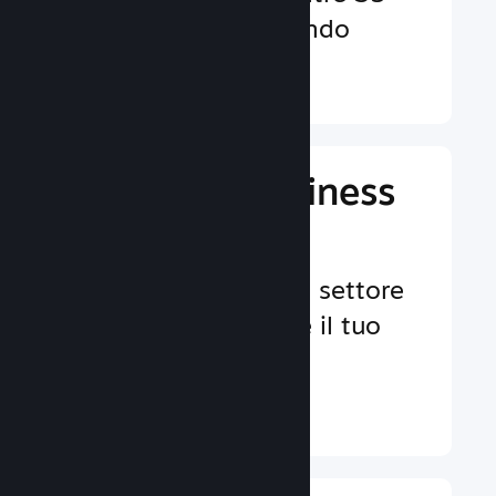
valute in tutto il mondo
Ulteriori informazioni ↓
Gestisci il business
del tuo gioco
Strumenti leader nel settore
per aiutarti a gestire il tuo
gioco.
Ulteriori informazioni ↓