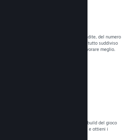
Dati di vendita in tempo reale
Rapporti in tempo reale delle tue vendite, del numero
di giocatori e della lista dei desideri, tutto suddiviso
per regione, permettendoti così di lavorare meglio.
Leggi la documentazione →
Steam Playtest
Controlla facilmente l'accesso a una build del gioco
separata per eventuali test anticipati e ottieni i
feedback dei giocatori.