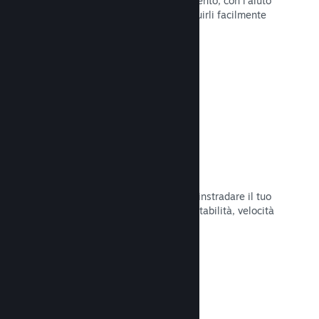
Pubblica aggiornamenti a tuo piacimento, con l'aiuto
di strumenti per annunciarli e distribuirli facilmente
ai tuoi giocatori.
Leggi la documentazione →
Infrastruttura di rete veloce
Usa la backbone di rete di Valve per instradare il tuo
traffico di rete e ottenere maggiore stabilità, velocità
e resilienza.
Leggi la documentazione →