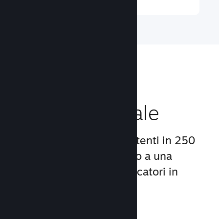
Raggiungi un
pubblico globale
Con oltre 132 milioni di utenti in 250
Paesi, Steam ti dà accesso a una
comunità mondiale di giocatori in
continua crescita.