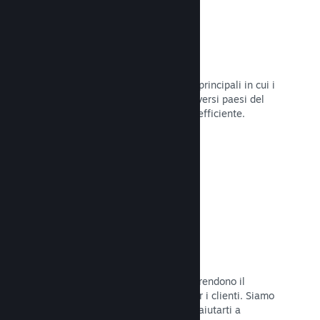
Oltre 80 metodi di pagamento
Abbiamo condotto ricerche sui modi principali in cui i
giocatori spendono i loro soldi nei diversi paesi del
mondo, per poi integrarli in maniera efficiente.
Leggi la documentazione →
Prezzi in oltre 35 valute
Le valute espresse in moneta locale rendono il
processo di acquisto più semplice per i clienti. Siamo
dotati di un'assistenza integrata per aiutarti a