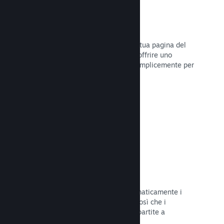
Dirette
Trasmetti il tuo gioco in diretta sulla tua pagina del
Negozio per promuovere eventi, per offrire uno
sguardo sullo sviluppo del gioco o semplicemente per
interagire con la tua Comunità.
Leggi la documentazione →
Salvataggi sul Cloud
Steam Cloud può memorizzare automaticamente i
file di salvataggio sui nostri server, così che i
giocatori possano riprendere le loro partite a
prescindere dalla loro posizione.