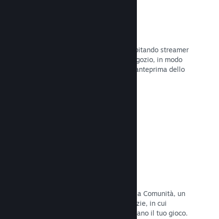
Trasmissioni in evidenza
Interagisci con i fan del tuo gioco ospitando streamer
direttamente sulla tua pagina del Negozio, in modo
da offrire ai potenziali acquirenti un'anteprima dello
stile di gioco e della Comunità.
Leggi la documentazione →
Hub della Comunità
I fan possono riunirsi nel tuo hub della Comunità, un
luogo costruito per discussioni e notizie, in cui
possono creare contenuti che migliorano il tuo gioco.