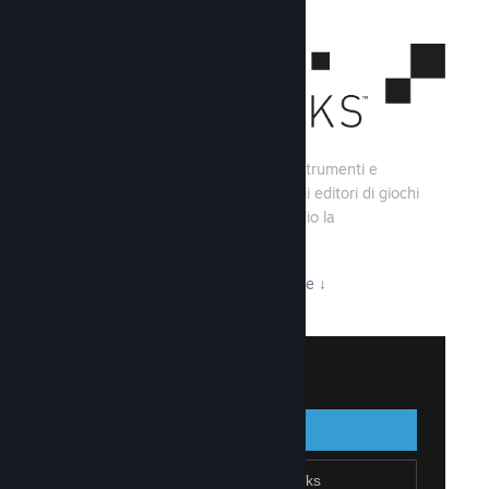
Steamworks consiste di una serie di strumenti e
servizi che aiutano gli sviluppatori e gli editori di giochi
a creare i loro titoli e sfruttare al meglio la
distribuzione su Steam.
Tutto ciò che Steamworks ha da offrire
↓
Accedi a Steamworks
Accedi
Indietro
Unisciti a Steamworks