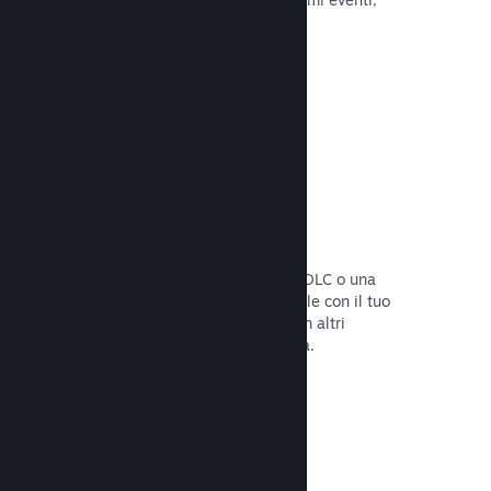
attività e funzionalità.
Leggi la documentazione →
Bundle di giochi
Crea un bundle con il tuo gioco e un DLC o una
colonna sonora, oppure crea un bundle con il tuo
intero catalogo. Oppure collabora con altri
sviluppatori per creare bundle a tema.
Leggi la documentazione →