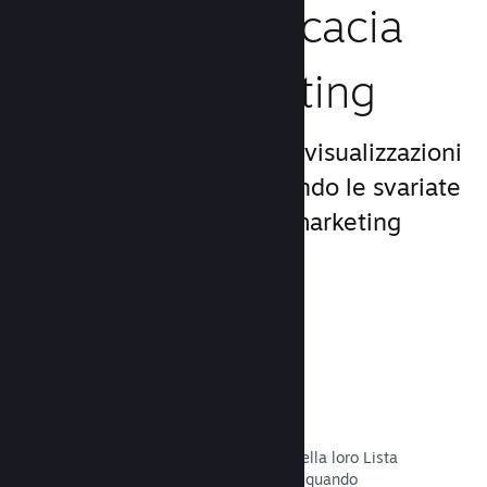
Aumenta l'efficacia
del tuo marketing
Approfitta del miliardo di visualizzazioni
giornaliere di Steam, usando le svariate
e uniche opportunità di marketing
incluse nella piattaforma.
Liste dei desideri
I giocatori che mettono il tuo titolo nella loro Lista
dei desideri riceveranno una notifica quando