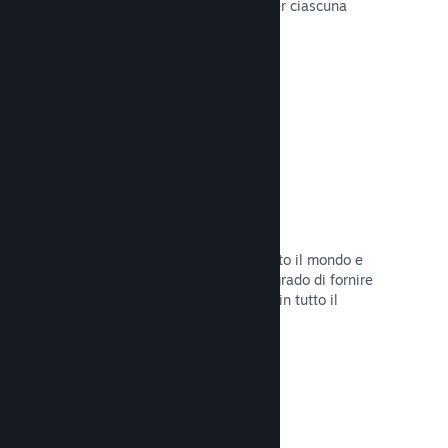
configurare correttamente i prezzi per ciascuna
regione.
Leggi la documentazione →
Rete e server di distribuzione
Con oltre 400 server distribuiti in tutto il mondo e
una rete in fibra da 1TB, Steam è in grado di fornire
rapidamente il tuo gioco ai giocatori in tutto il
mondo.
Leggi la documentazione →