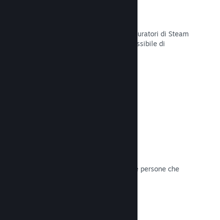
Curator Connect
Mostra il tuo gioco agli influencer e curatori di Steam
per arrivare al pubblico più ampio possibile di
potenziali clienti su Steam.
Leggi la documentazione →
Recensioni
I giochi su Steam sono recensiti dalle persone che
contano di più: i giocatori.
Leggi la documentazione →