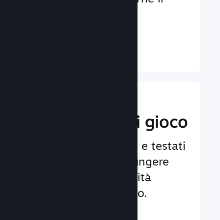
coinvolgimento e la
soddisfazione.
Ulteriori informazioni ↓
Implementa
funzionalità di gioco
Framework affidabili e testati
per aiutarti ad aggiungere
facilmente funzionalità
avanzate al tuo gioco.
Ulteriori informazioni ↓