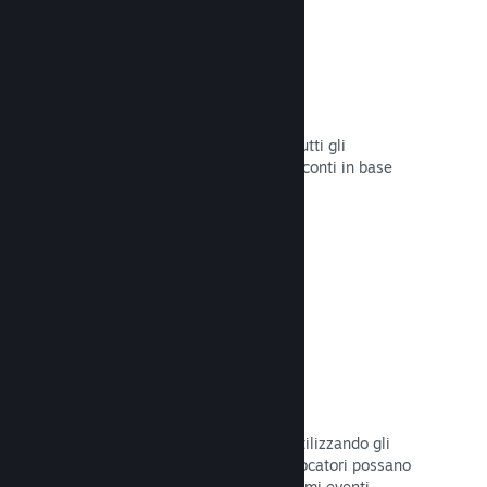
Sconti e saldi
Partecipa ai saldi di Steam aperti a tutti gli
sviluppatori oppure configura i tuoi sconti in base
alle tue necessità di marketing.
Leggi la documentazione →
Eventi e annunci
Tieniti in contatto con la Comunità utilizzando gli
strumenti integrati, così che i tuoi giocatori possano
rimanere sempre aggiornati sugli ultimi eventi,