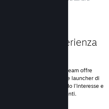
tutto il mondo.
Leggi la documentazione →
Migliora l'esperienza
dei giocatori
Il set unico di servizi di Steam offre
molto di più di un comune launcher di
giochi per PC, aumentando l'interesse e
la soddisfazione degli utenti.