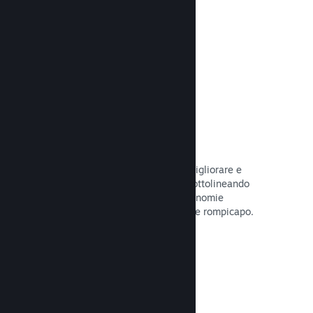
tuo gioco.
Leggi la documentazione →
Guide create dagli utenti
I fan possono pubblicare guide per migliorare e
approfondire l'esperienza di gioco, sottolineando
momenti interessanti, spiegando economie
complesse o la soluzione di dilemmi e rompicapo.
Leggi la documentazione →