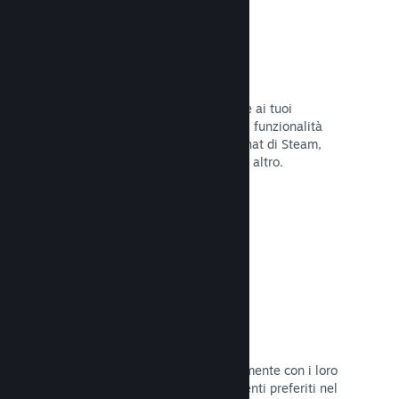
Overlay di Steam
Un'interfaccia nel gioco che consente ai tuoi
giocatori di accedere a una varietà di funzionalità
della Comunità: guide degli utenti, chat di Steam,
progresso degli achievement e molto altro.
Leggi la documentazione →
Screenshot istantanei
I giocatori possono condividere facilmente con i loro
amici e la Comunità di Steam i momenti preferiti nel