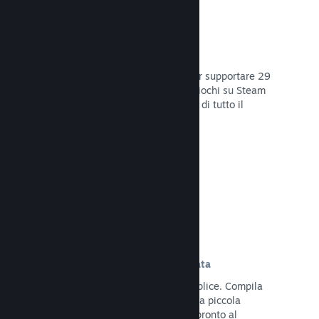
29 Lingue supportate
Il client Steam è stato ottimizzato per supportare 29
lingue base, rendendo l'acquisto di giochi su Steam
più facile e più godibile per gli utenti di tutto il
mondo.
Leggi la documentazione →
Iscrizione e distribuzione semplificata
Caricare il tuo gioco su Steam è semplice. Compila
qualche documento digitale, paga una piccola
commissione per applicazione e sei pronto al