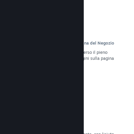
Contenuto personalizzato sulla pagina del Negozio
Presenta al meglio il tuo gioco attraverso il pieno
controllo dei contenuti e delle immagini sulla pagina
del Negozio del tuo prodotto.
Leggi la documentazione →
Aggiorna in qualsiasi momento