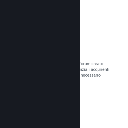
Leggi la documentazione →
Forum
Il tuo hub della Comunità include un forum creato
automaticamente in cui i fan e i potenziali acquirenti
possono parlare del tuo gioco. Non è necessario
configurare nulla.
Leggi la documentazione →