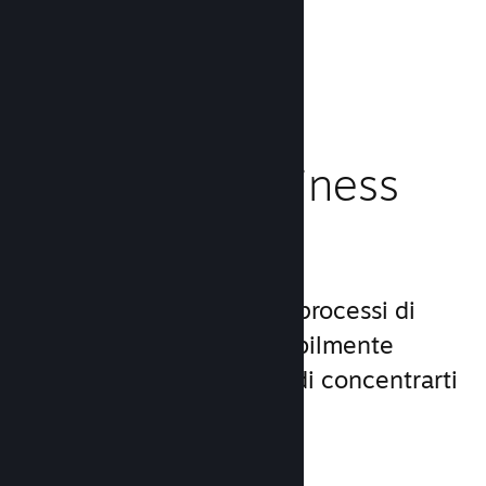
caricamento!
Leggi la documentazione →
Gestisci il business
del tuo gioco
Steamworks rende i tuoi processi di
lancio e gestione incredibilmente
semplici, consentendoti di concentrarti
sul gioco.