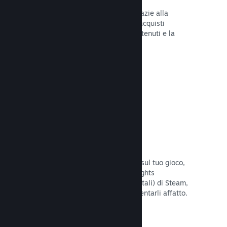
Tu e i tuoi giocatori siete al sicuro grazie alla
gestione automatica di Steam degli acquisti
fraudolenti, inclusa la revoca dei contenuti e la
prevenzione di eventuali abusi futuri.
Leggi la documentazione →
Opzioni antipirateria/DRM
Per limitare gli effetti della pirateria sul tuo gioco,
utilizza gli strumenti DRM (Digital Rights
Management, gestione dei diritti digitali) di Steam,
quelli sviluppati da te, o non implementarli affatto.
La scelta è tua.
Leggi la documentazione →