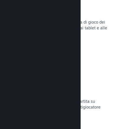
Remote Play
Amplia automaticamente l'esperienza di gioco dei
giocatori su Steam agli smartphone, ai tablet e alle
TV grazie a Steam Remote Play.
Leggi la documentazione →
Remote Play Together
Trasforma automaticamente la tua partita su
schermo condiviso in una partita multigiocatore
online.
Leggi la documentazione →