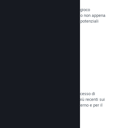
Pagine "In arrivo"
Aumenta l'attesa per il tuo prossimo gioco
pubblicando la tua pagina del Negozio non appena
hai del materiale da mostrare ai tuoi potenziali
clienti.
Leggi la documentazione →
Processi di sviluppo automatizzati
Rendi Steam parte integrante del processo di
sviluppo delle build, distribuendo le più recenti sui
server di Steam per il beta testing interno e per il
lancio pubblico.
Leggi la documentazione →