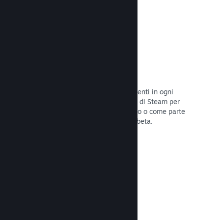
Codici prodotto di Steam
Rendi disponibile il tuo gioco per i clienti in ogni
modo possibile. Usa i codici prodotto di Steam per
vendere copie fisiche, offrilo in sconto o come parte
di un bundle, o rilascialo in versione beta.
Leggi la documentazione →