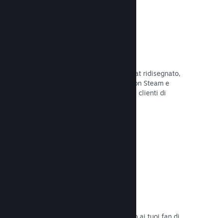
Chatta con gli amici
Le liste degli amici e il sistema di chat ridisegnato,
mantengono i giocatori in contatto con Steam e
offrono un'altro modo per i potenziali clienti di
scoprire il tuo gioco.
Leggi la documentazione →
Colonne sonore
Vendi le colonne sonore del tuo gioco ai tuoi fan di