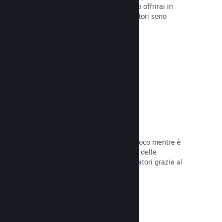
stabilirai la data di lancio o quando lo offrirai in
sconto e otterrai dati su quanti giocatori sono
interessati.
Leggi la documentazione →
Accesso anticipato di Steam
Lascia che la Comunità provi il tuo gioco mentre è
ancora in fase di sviluppo e stabilisci delle
aspettative realistiche per i tuoi giocatori grazie al
loro feedback.
Leggi la documentazione →