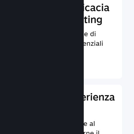
Aumenta l'efficacia
del tuo marketing
Opportunità illimitate di
venire notati da potenziali
giocatori.
Ulteriori informazioni ↓
Migliora l'esperienza
dei giocatori
Funzionalità dedicate al
cliente per aumentarne il