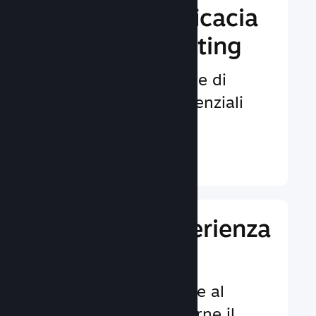
Aumenta l'efficacia
del tuo marketing
Opportunità illimitate di
venire notati da potenziali
giocatori.
Ulteriori informazioni ↓
Migliora l'esperienza
dei giocatori
Funzionalità dedicate al
cliente per aumentarne il