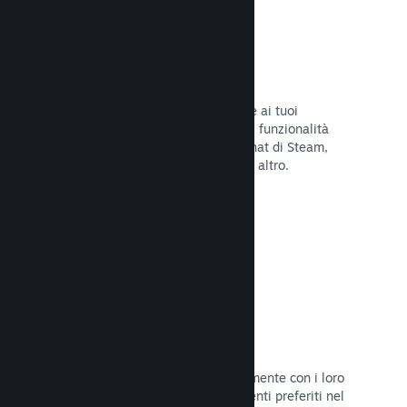
Overlay di Steam
Un'interfaccia nel gioco che consente ai tuoi
giocatori di accedere a una varietà di funzionalità
della Comunità: guide degli utenti, chat di Steam,
progresso degli achievement e molto altro.
Leggi la documentazione →
Screenshot istantanei
I giocatori possono condividere facilmente con i loro
amici e la Comunità di Steam i momenti preferiti nel