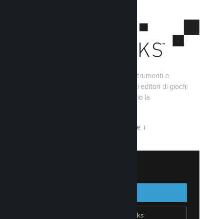
Steamworks consiste di una serie di strumenti e
servizi che aiutano gli sviluppatori e gli editori di giochi
a creare i loro titoli e sfruttare al meglio la
distribuzione su Steam.
Tutto ciò che Steamworks ha da offrire
↓
Accedi a Steamworks
Accedi
Indietro
Unisciti a Steamworks