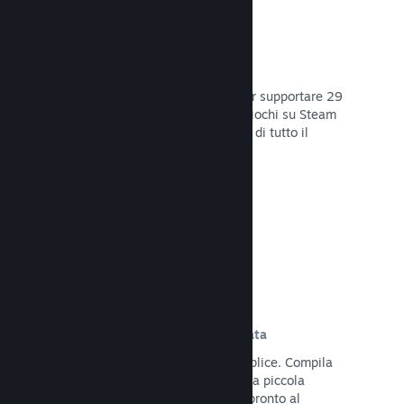
29 Lingue supportate
Il client Steam è stato ottimizzato per supportare 29
lingue base, rendendo l'acquisto di giochi su Steam
più facile e più godibile per gli utenti di tutto il
mondo.
Leggi la documentazione →
Iscrizione e distribuzione semplificata
Caricare il tuo gioco su Steam è semplice. Compila
qualche documento digitale, paga una piccola
commissione per applicazione e sei pronto al