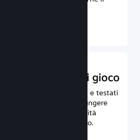
coinvolgimento e la
soddisfazione.
Ulteriori informazioni ↓
Implementa
funzionalità di gioco
Framework affidabili e testati
per aiutarti ad aggiungere
facilmente funzionalità
avanzate al tuo gioco.
Ulteriori informazioni ↓