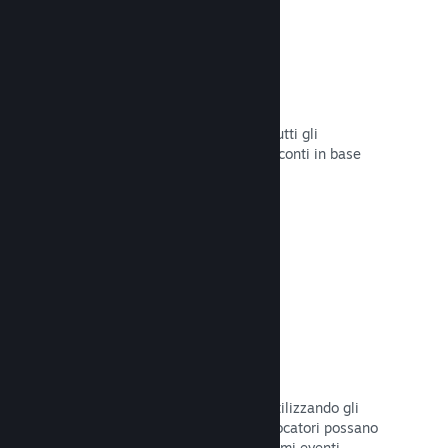
Sconti e saldi
Partecipa ai saldi di Steam aperti a tutti gli
sviluppatori oppure configura i tuoi sconti in base
alle tue necessità di marketing.
Leggi la documentazione →
Eventi e annunci
Tieniti in contatto con la Comunità utilizzando gli
strumenti integrati, così che i tuoi giocatori possano
rimanere sempre aggiornati sugli ultimi eventi,