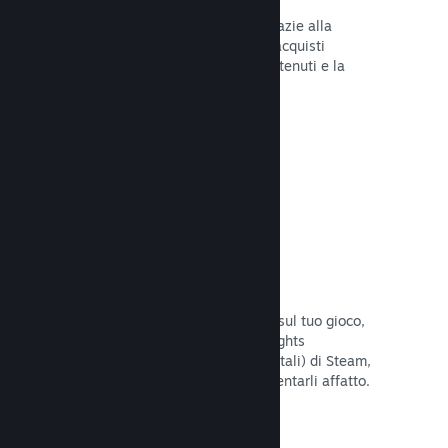
Tu e i tuoi giocatori siete al sicuro grazie alla
gestione automatica di Steam degli acquisti
fraudolenti, inclusa la revoca dei contenuti e la
prevenzione di eventuali abusi futuri.
Leggi la documentazione →
Opzioni antipirateria/DRM
Per limitare gli effetti della pirateria sul tuo gioco,
utilizza gli strumenti DRM (Digital Rights
Management, gestione dei diritti digitali) di Steam,
quelli sviluppati da te, o non implementarli affatto.
La scelta è tua.
Leggi la documentazione →