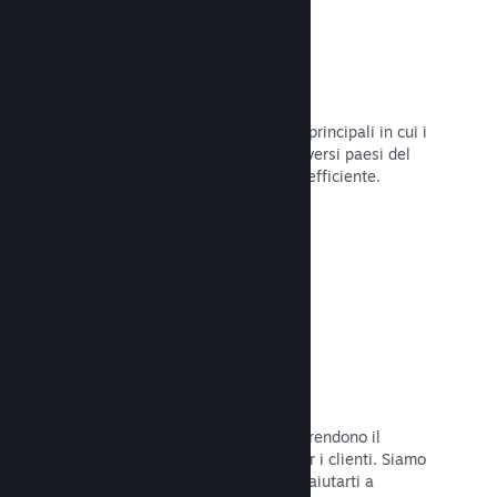
Oltre 80 metodi di pagamento
Abbiamo condotto ricerche sui modi principali in cui i
giocatori spendono i loro soldi nei diversi paesi del
mondo, per poi integrarli in maniera efficiente.
Leggi la documentazione →
Prezzi in oltre 35 valute
Le valute espresse in moneta locale rendono il
processo di acquisto più semplice per i clienti. Siamo
dotati di un'assistenza integrata per aiutarti a