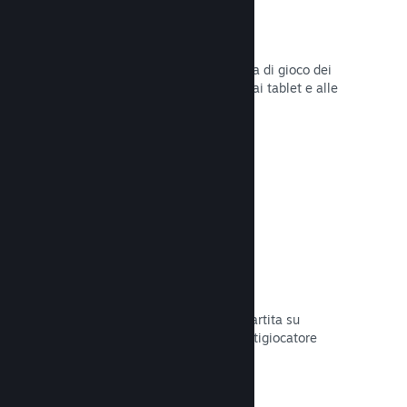
Remote Play
Amplia automaticamente l'esperienza di gioco dei
giocatori su Steam agli smartphone, ai tablet e alle
TV grazie a Steam Remote Play.
Leggi la documentazione →
Remote Play Together
Trasforma automaticamente la tua partita su
schermo condiviso in una partita multigiocatore
online.
Leggi la documentazione →