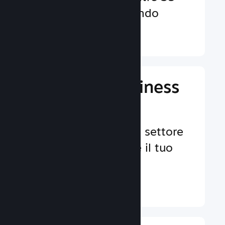
valute in tutto il mondo
Ulteriori informazioni ↓
Gestisci il business
del tuo gioco
Strumenti leader nel settore
per aiutarti a gestire il tuo
gioco.
Ulteriori informazioni ↓