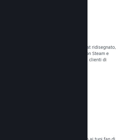
Chatta con gli amici
Le liste degli amici e il sistema di chat ridisegnato,
mantengono i giocatori in contatto con Steam e
offrono un'altro modo per i potenziali clienti di
scoprire il tuo gioco.
Leggi la documentazione →
Colonne sonore
Vendi le colonne sonore del tuo gioco ai tuoi fan di