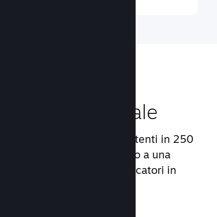
Raggiungi un
pubblico globale
Con oltre 132 milioni di utenti in 250
Paesi, Steam ti dà accesso a una
comunità mondiale di giocatori in
continua crescita.