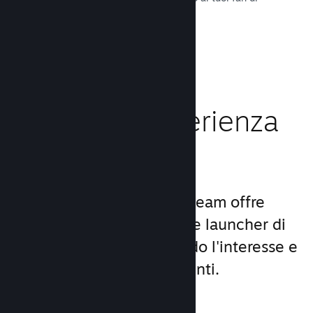
tutto il mondo.
Leggi la documentazione →
Migliora l'esperienza
dei giocatori
Il set unico di servizi di Steam offre
molto di più di un comune launcher di
giochi per PC, aumentando l'interesse e
la soddisfazione degli utenti.