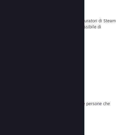
Curator Connect
Mostra il tuo gioco agli influencer e curatori di Steam
per arrivare al pubblico più ampio possibile di
potenziali clienti su Steam.
Leggi la documentazione →
Recensioni
I giochi su Steam sono recensiti dalle persone che
contano di più: i giocatori.
Leggi la documentazione →