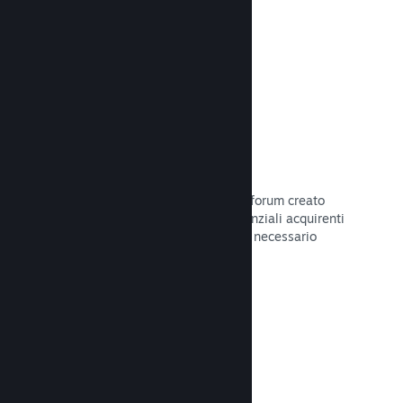
Leggi la documentazione →
Forum
Il tuo hub della Comunità include un forum creato
automaticamente in cui i fan e i potenziali acquirenti
possono parlare del tuo gioco. Non è necessario
configurare nulla.
Leggi la documentazione →