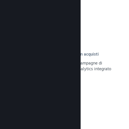
Leggi la documentazione →
Tracciamento delle visite risultate in acquisti
Tieni traccia dell'efficacia delle tue campagne di
marketing tramite il sistema UTM Analytics integrato
Leggi la documentazione →
Protezione da frodi