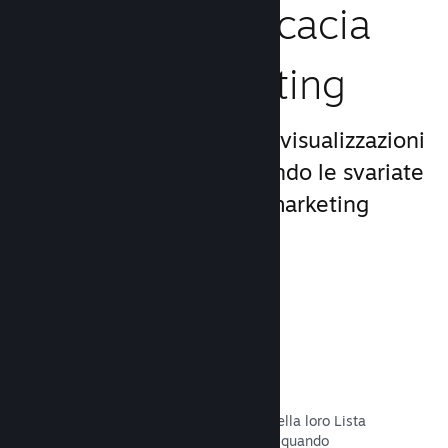
Aumenta l'efficacia
del tuo marketing
Approfitta del miliardo di visualizzazioni
giornaliere di Steam, usando le svariate
e uniche opportunità di marketing
incluse nella piattaforma.
Liste dei desideri
I giocatori che mettono il tuo titolo nella loro Lista
dei desideri riceveranno una notifica quando