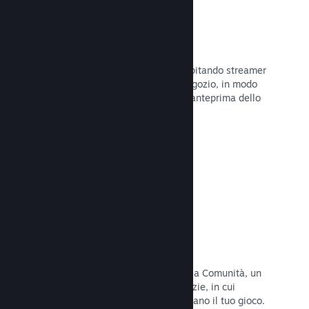
Trasmissioni in evidenza
Interagisci con i fan del tuo gioco ospitando streamer
direttamente sulla tua pagina del Negozio, in modo
da offrire ai potenziali acquirenti un'anteprima dello
stile di gioco e della Comunità.
Leggi la documentazione →
Hub della Comunità
I fan possono riunirsi nel tuo hub della Comunità, un
luogo costruito per discussioni e notizie, in cui
possono creare contenuti che migliorano il tuo gioco.