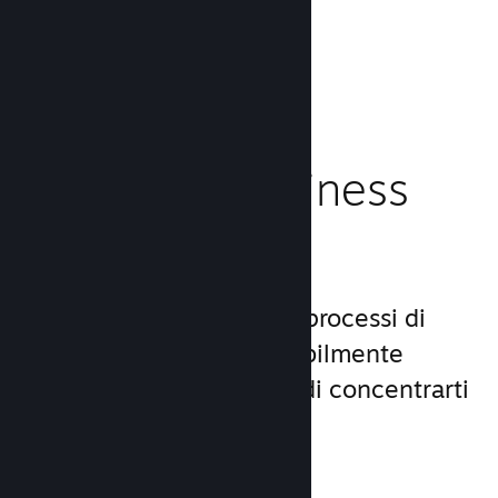
caricamento!
Leggi la documentazione →
Gestisci il business
del tuo gioco
Steamworks rende i tuoi processi di
lancio e gestione incredibilmente
semplici, consentendoti di concentrarti
sul gioco.