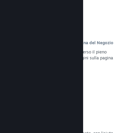
Contenuto personalizzato sulla pagina del Negozio
Presenta al meglio il tuo gioco attraverso il pieno
controllo dei contenuti e delle immagini sulla pagina
del Negozio del tuo prodotto.
Leggi la documentazione →
Aggiorna in qualsiasi momento