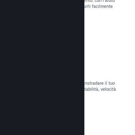
Pubblica aggiornamenti a tuo piacimento, con l'aiuto
di strumenti per annunciarli e distribuirli facilmente
ai tuoi giocatori.
Leggi la documentazione →
Infrastruttura di rete veloce
Usa la backbone di rete di Valve per instradare il tuo
traffico di rete e ottenere maggiore stabilità, velocità
e resilienza.
Leggi la documentazione →