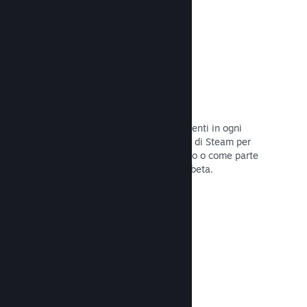
Codici prodotto di Steam
Rendi disponibile il tuo gioco per i clienti in ogni
modo possibile. Usa i codici prodotto di Steam per
vendere copie fisiche, offrilo in sconto o come parte
di un bundle, o rilascialo in versione beta.
Leggi la documentazione →