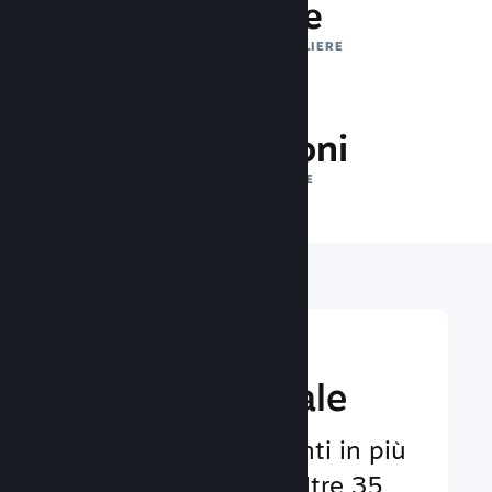
1 trilione
IMPRESSIONI GIORNALIERE
27.5 milioni
GIOCATORI ONLINE
Raggiungi un
pubbico globale
Al servizio degli utenti in più
di 29 lingue e con oltre 35