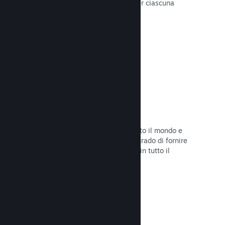
configurare correttamente i prezzi per ciascuna
regione.
Leggi la documentazione →
Rete e server di distribuzione
Con oltre 400 server distribuiti in tutto il mondo e
una rete in fibra da 1TB, Steam è in grado di fornire
rapidamente il tuo gioco ai giocatori in tutto il
mondo.
Leggi la documentazione →