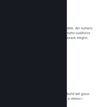
Dati di vendita in tempo reale
Rapporti in tempo reale delle tue vendite, del numero
di giocatori e della lista dei desideri, tutto suddiviso
per regione, permettendoti così di lavorare meglio.
Leggi la documentazione →
Steam Playtest
Controlla facilmente l'accesso a una build del gioco
separata per eventuali test anticipati e ottieni i
feedback dei giocatori.