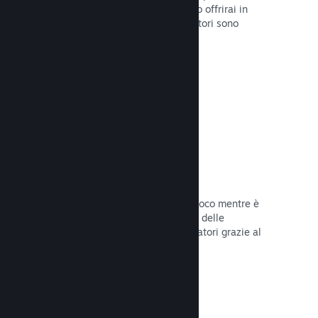
stabilirai la data di lancio o quando lo offrirai in
sconto e otterrai dati su quanti giocatori sono
interessati.
Leggi la documentazione →
Accesso anticipato di Steam
Lascia che la Comunità provi il tuo gioco mentre è
ancora in fase di sviluppo e stabilisci delle
aspettative realistiche per i tuoi giocatori grazie al
loro feedback.
Leggi la documentazione →