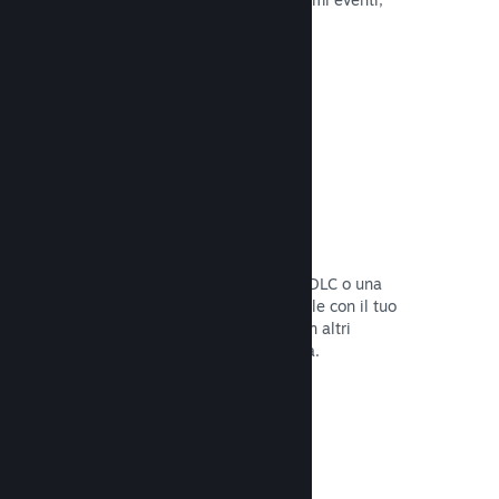
attività e funzionalità.
Leggi la documentazione →
Bundle di giochi
Crea un bundle con il tuo gioco e un DLC o una
colonna sonora, oppure crea un bundle con il tuo
intero catalogo. Oppure collabora con altri
sviluppatori per creare bundle a tema.
Leggi la documentazione →