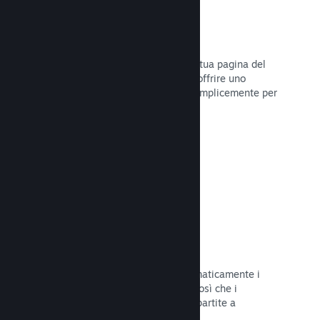
Dirette
Trasmetti il tuo gioco in diretta sulla tua pagina del
Negozio per promuovere eventi, per offrire uno
sguardo sullo sviluppo del gioco o semplicemente per
interagire con la tua Comunità.
Leggi la documentazione →
Salvataggi sul Cloud
Steam Cloud può memorizzare automaticamente i
file di salvataggio sui nostri server, così che i
giocatori possano riprendere le loro partite a
prescindere dalla loro posizione.