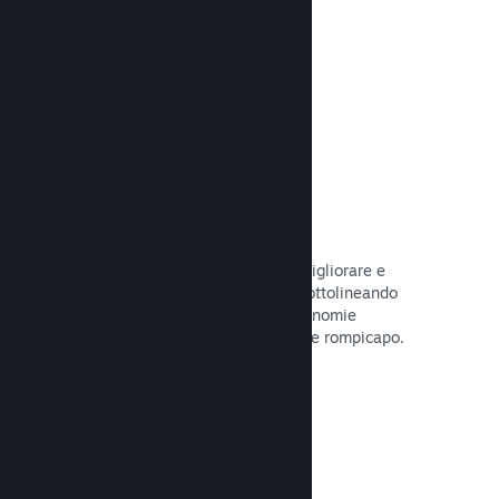
tuo gioco.
Leggi la documentazione →
Guide create dagli utenti
I fan possono pubblicare guide per migliorare e
approfondire l'esperienza di gioco, sottolineando
momenti interessanti, spiegando economie
complesse o la soluzione di dilemmi e rompicapo.
Leggi la documentazione →