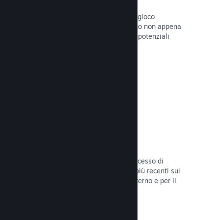
Pagine "In arrivo"
Aumenta l'attesa per il tuo prossimo gioco
pubblicando la tua pagina del Negozio non appena
hai del materiale da mostrare ai tuoi potenziali
clienti.
Leggi la documentazione →
Processi di sviluppo automatizzati
Rendi Steam parte integrante del processo di
sviluppo delle build, distribuendo le più recenti sui
server di Steam per il beta testing interno e per il
lancio pubblico.
Leggi la documentazione →