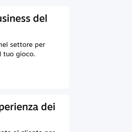
usiness del
nel settore per
il tuo gioco.
sperienza dei