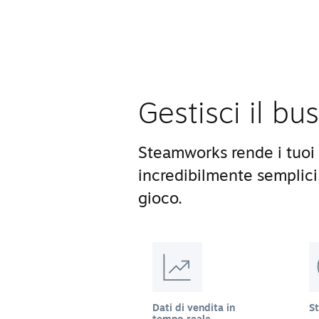
Gestisci il bu
Steamworks rende i tuoi 
incredibilmente semplici
gioco.
Dati di vendita in
S
tempo reale