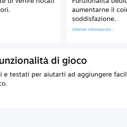
te di venire notati
Funzionalità dedic
ori.
aumentarne il coi
soddisfazione.
Ulteriori informazioni ↓
nzionalità di gioco
 e testati per aiutarti ad aggiungere faci
co.