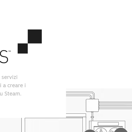
 servizi
i a creare i
 su Steam.