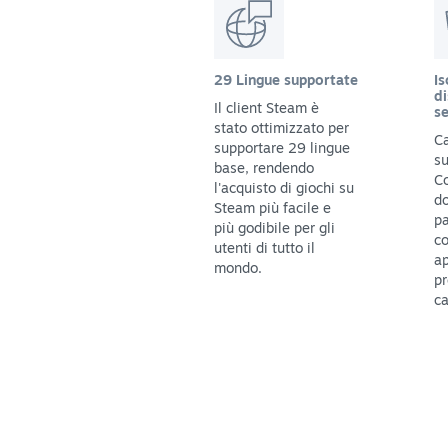
29 Lingue supportate
Is
di
Il client Steam è
se
stato ottimizzato per
Ca
supportare 29 lingue
su
base, rendendo
C
l'acquisto di giochi su
do
Steam più facile e
pa
più godibile per gli
c
utenti di tutto il
ap
mondo.
pr
ca