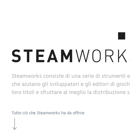
Steamworks consiste di una serie di strumenti e
che aiutano gli sviluppatori e gli editori di gioch
loro titoli e sfruttare al meglio la distribuzione
Tutto ciò che Steamworks ha da offrire