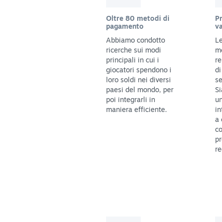
Oltre 80 metodi di
Pr
pagamento
va
Abbiamo condotto
Le
ricerche sui modi
m
principali in cui i
re
giocatori spendono i
di
loro soldi nei diversi
se
paesi del mondo, per
Si
poi integrarli in
un
maniera efficiente.
in
a 
co
pr
re