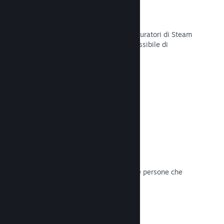
Curator Connect
Mostra il tuo gioco agli influencer e curatori di Steam
per arrivare al pubblico più ampio possibile di
potenziali clienti su Steam.
Leggi la documentazione →
Recensioni
I giochi su Steam sono recensiti dalle persone che
contano di più: i giocatori.
Leggi la documentazione →