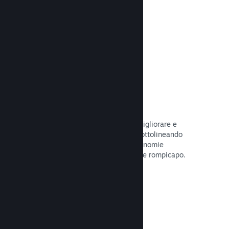
tuo gioco.
Leggi la documentazione →
Guide create dagli utenti
I fan possono pubblicare guide per migliorare e
approfondire l'esperienza di gioco, sottolineando
momenti interessanti, spiegando economie
complesse o la soluzione di dilemmi e rompicapo.
Leggi la documentazione →