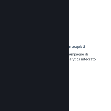
Leggi la documentazione →
Tracciamento delle visite risultate in acquisti
Tieni traccia dell'efficacia delle tue campagne di
marketing tramite il sistema UTM Analytics integrato
Leggi la documentazione →
Protezione da frodi