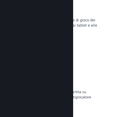
Remote Play
Amplia automaticamente l'esperienza di gioco dei
giocatori su Steam agli smartphone, ai tablet e alle
TV grazie a Steam Remote Play.
Leggi la documentazione →
Remote Play Together
Trasforma automaticamente la tua partita su
schermo condiviso in una partita multigiocatore
online.
Leggi la documentazione →