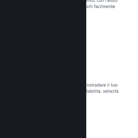
Pubblica aggiornamenti a tuo piacimento, con l'aiuto
di strumenti per annunciarli e distribuirli facilmente
ai tuoi giocatori.
Leggi la documentazione →
Infrastruttura di rete veloce
Usa la backbone di rete di Valve per instradare il tuo
traffico di rete e ottenere maggiore stabilità, velocità
e resilienza.
Leggi la documentazione →