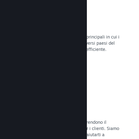
Oltre 80 metodi di pagamento
Abbiamo condotto ricerche sui modi principali in cui i
giocatori spendono i loro soldi nei diversi paesi del
mondo, per poi integrarli in maniera efficiente.
Leggi la documentazione →
Prezzi in oltre 35 valute
Le valute espresse in moneta locale rendono il
processo di acquisto più semplice per i clienti. Siamo
dotati di un'assistenza integrata per aiutarti a