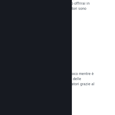
stabilirai la data di lancio o quando lo offrirai in
sconto e otterrai dati su quanti giocatori sono
interessati.
Leggi la documentazione →
Accesso anticipato di Steam
Lascia che la Comunità provi il tuo gioco mentre è
ancora in fase di sviluppo e stabilisci delle
aspettative realistiche per i tuoi giocatori grazie al
loro feedback.
Leggi la documentazione →