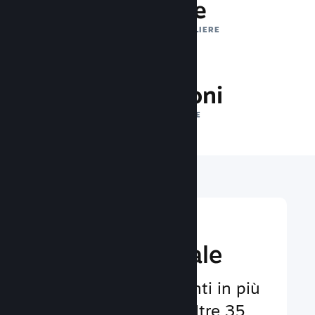
1 trilione
IMPRESSIONI GIORNALIERE
31.4 milioni
GIOCATORI ONLINE
Raggiungi un
pubbico globale
Al servizio degli utenti in più
di 29 lingue e con oltre 35