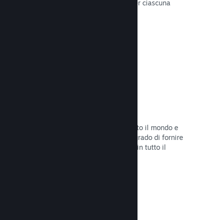
configurare correttamente i prezzi per ciascuna
regione.
Leggi la documentazione →
Rete e server di distribuzione
Con oltre 400 server distribuiti in tutto il mondo e
una rete in fibra da 1TB, Steam è in grado di fornire
rapidamente il tuo gioco ai giocatori in tutto il
mondo.
Leggi la documentazione →