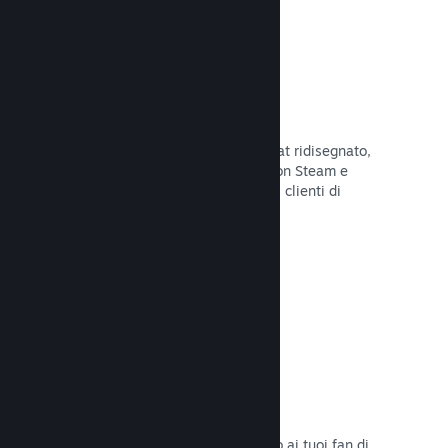
Chatta con gli amici
Le liste degli amici e il sistema di chat ridisegnato,
mantengono i giocatori in contatto con Steam e
offrono un'altro modo per i potenziali clienti di
scoprire il tuo gioco.
Leggi la documentazione →
Colonne sonore
Vendi le colonne sonore del tuo gioco ai tuoi fan di