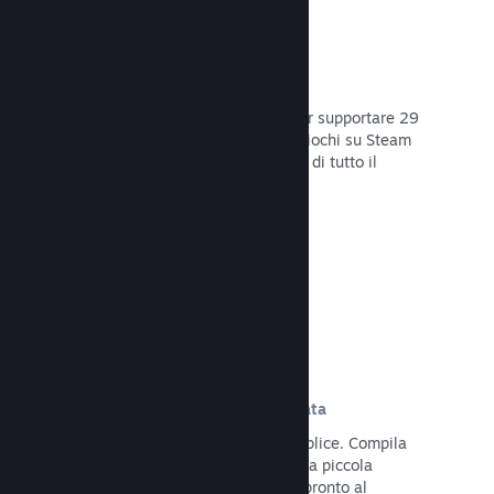
29 Lingue supportate
Il client Steam è stato ottimizzato per supportare 29
lingue base, rendendo l'acquisto di giochi su Steam
più facile e più godibile per gli utenti di tutto il
mondo.
Leggi la documentazione →
Iscrizione e distribuzione semplificata
Caricare il tuo gioco su Steam è semplice. Compila
qualche documento digitale, paga una piccola
commissione per applicazione e sei pronto al