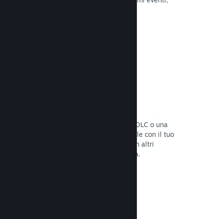
attività e funzionalità.
Leggi la documentazione →
Bundle di giochi
Crea un bundle con il tuo gioco e un DLC o una
colonna sonora, oppure crea un bundle con il tuo
intero catalogo. Oppure collabora con altri
sviluppatori per creare bundle a tema.
Leggi la documentazione →