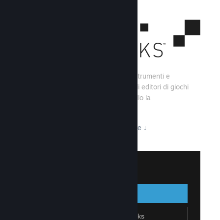
Steamworks consiste di una serie di strumenti e
servizi che aiutano gli sviluppatori e gli editori di giochi
a creare i loro titoli e sfruttare al meglio la
distribuzione su Steam.
Tutto ciò che Steamworks ha da offrire
↓
Accedi a Steamworks
Accedi
Indietro
Unisciti a Steamworks