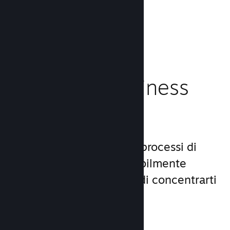
caricamento!
Leggi la documentazione →
Gestisci il business
del tuo gioco
Steamworks rende i tuoi processi di
lancio e gestione incredibilmente
semplici, consentendoti di concentrarti
sul gioco.