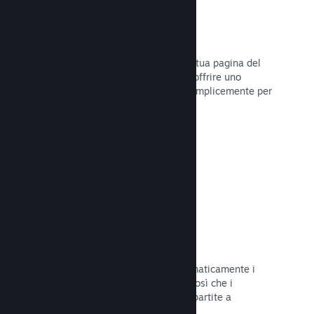
Dirette
Trasmetti il tuo gioco in diretta sulla tua pagina del
Negozio per promuovere eventi, per offrire uno
sguardo sullo sviluppo del gioco o semplicemente per
interagire con la tua Comunità.
Leggi la documentazione →
Salvataggi sul Cloud
Steam Cloud può memorizzare automaticamente i
file di salvataggio sui nostri server, così che i
giocatori possano riprendere le loro partite a
prescindere dalla loro posizione.