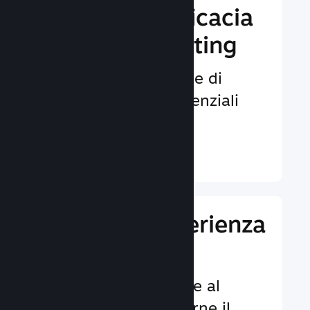
Aumenta l'efficacia
del tuo marketing
Opportunità illimitate di
venire notati da potenziali
giocatori.
Ulteriori informazioni ↓
Migliora l'esperienza
dei giocatori
Funzionalità dedicate al
cliente per aumentarne il