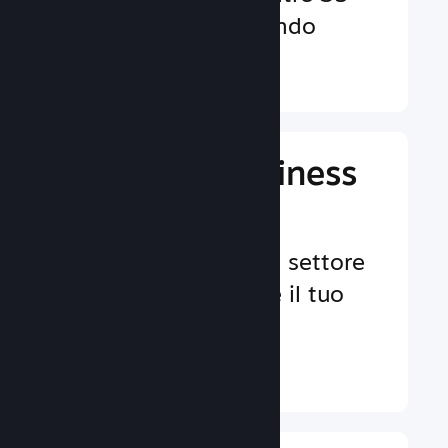
valute in tutto il mondo
Ulteriori informazioni ↓
Gestisci il business
del tuo gioco
Strumenti leader nel settore
per aiutarti a gestire il tuo
gioco.
Ulteriori informazioni ↓