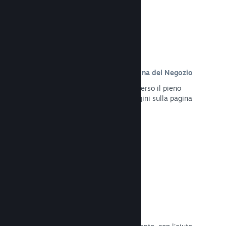
Contenuto personalizzato sulla pagina del Negozio
Presenta al meglio il tuo gioco attraverso il pieno
controllo dei contenuti e delle immagini sulla pagina
del Negozio del tuo prodotto.
Leggi la documentazione →
Aggiorna in qualsiasi momento