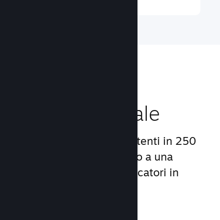
Raggiungi un
pubblico globale
Con oltre 132 milioni di utenti in 250
Paesi, Steam ti dà accesso a una
comunità mondiale di giocatori in
continua crescita.