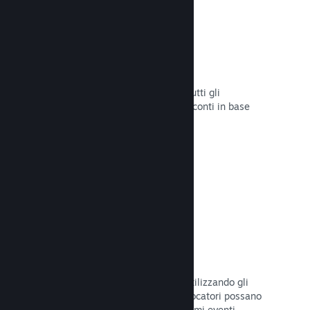
Sconti e saldi
Partecipa ai saldi di Steam aperti a tutti gli
sviluppatori oppure configura i tuoi sconti in base
alle tue necessità di marketing.
Leggi la documentazione →
Eventi e annunci
Tieniti in contatto con la Comunità utilizzando gli
strumenti integrati, così che i tuoi giocatori possano
rimanere sempre aggiornati sugli ultimi eventi,