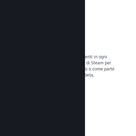
Codici prodotto di Steam
Rendi disponibile il tuo gioco per i clienti in ogni
modo possibile. Usa i codici prodotto di Steam per
vendere copie fisiche, offrilo in sconto o come parte
di un bundle, o rilascialo in versione beta.
Leggi la documentazione →