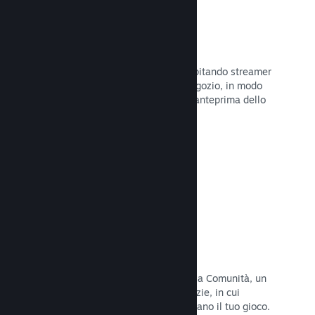
Trasmissioni in evidenza
Interagisci con i fan del tuo gioco ospitando streamer
direttamente sulla tua pagina del Negozio, in modo
da offrire ai potenziali acquirenti un'anteprima dello
stile di gioco e della Comunità.
Leggi la documentazione →
Hub della Comunità
I fan possono riunirsi nel tuo hub della Comunità, un
luogo costruito per discussioni e notizie, in cui
possono creare contenuti che migliorano il tuo gioco.