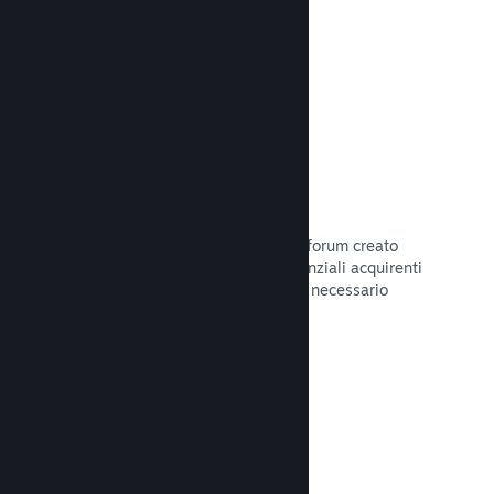
Leggi la documentazione →
Forum
Il tuo hub della Comunità include un forum creato
automaticamente in cui i fan e i potenziali acquirenti
possono parlare del tuo gioco. Non è necessario
configurare nulla.
Leggi la documentazione →