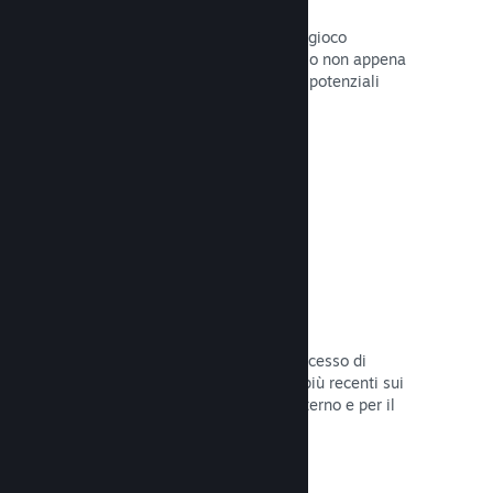
Pagine "In arrivo"
Aumenta l'attesa per il tuo prossimo gioco
pubblicando la tua pagina del Negozio non appena
hai del materiale da mostrare ai tuoi potenziali
clienti.
Leggi la documentazione →
Processi di sviluppo automatizzati
Rendi Steam parte integrante del processo di
sviluppo delle build, distribuendo le più recenti sui
server di Steam per il beta testing interno e per il
lancio pubblico.
Leggi la documentazione →