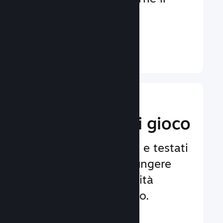
coinvolgimento e la
soddisfazione.
Ulteriori informazioni ↓
Implementa
funzionalità di gioco
Framework affidabili e testati
per aiutarti ad aggiungere
facilmente funzionalità
avanzate al tuo gioco.
Ulteriori informazioni ↓