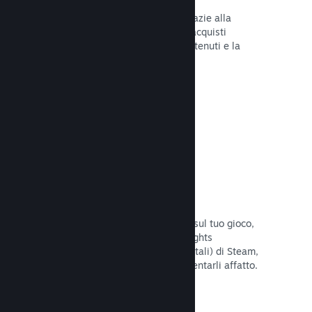
Tu e i tuoi giocatori siete al sicuro grazie alla
gestione automatica di Steam degli acquisti
fraudolenti, inclusa la revoca dei contenuti e la
prevenzione di eventuali abusi futuri.
Leggi la documentazione →
Opzioni antipirateria/DRM
Per limitare gli effetti della pirateria sul tuo gioco,
utilizza gli strumenti DRM (Digital Rights
Management, gestione dei diritti digitali) di Steam,
quelli sviluppati da te, o non implementarli affatto.
La scelta è tua.
Leggi la documentazione →