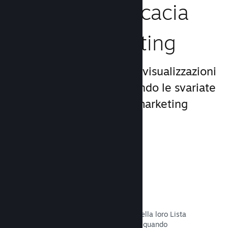
Aumenta l'efficacia
del tuo marketing
Approfitta del miliardo di visualizzazioni
giornaliere di Steam, usando le svariate
e uniche opportunità di marketing
incluse nella piattaforma.
Liste dei desideri
I giocatori che mettono il tuo titolo nella loro Lista
dei desideri riceveranno una notifica quando