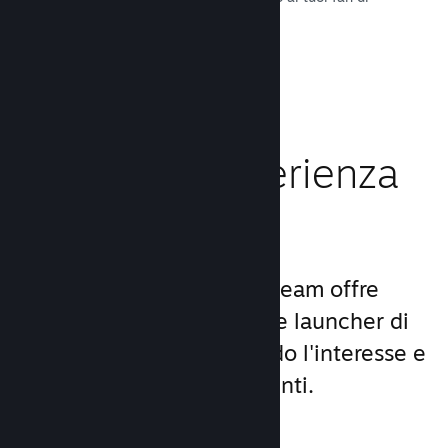
tutto il mondo.
Leggi la documentazione →
Migliora l'esperienza
dei giocatori
Il set unico di servizi di Steam offre
molto di più di un comune launcher di
giochi per PC, aumentando l'interesse e
la soddisfazione degli utenti.