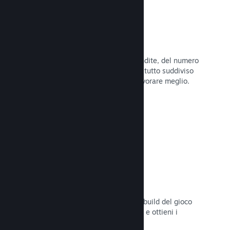
Dati di vendita in tempo reale
Rapporti in tempo reale delle tue vendite, del numero
di giocatori e della lista dei desideri, tutto suddiviso
per regione, permettendoti così di lavorare meglio.
Leggi la documentazione →
Steam Playtest
Controlla facilmente l'accesso a una build del gioco
separata per eventuali test anticipati e ottieni i
feedback dei giocatori.