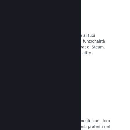
Overlay di Steam
Un'interfaccia nel gioco che consente ai tuoi
giocatori di accedere a una varietà di funzionalità
della Comunità: guide degli utenti, chat di Steam,
progresso degli achievement e molto altro.
Leggi la documentazione →
Screenshot istantanei
I giocatori possono condividere facilmente con i loro
amici e la Comunità di Steam i momenti preferiti nel