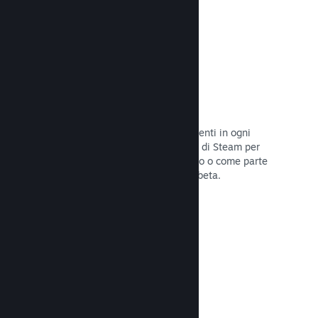
Codici prodotto di Steam
Rendi disponibile il tuo gioco per i clienti in ogni
modo possibile. Usa i codici prodotto di Steam per
vendere copie fisiche, offrilo in sconto o come parte
di un bundle, o rilascialo in versione beta.
Leggi la documentazione →