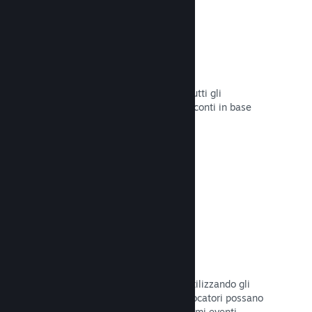
Sconti e saldi
Partecipa ai saldi di Steam aperti a tutti gli
sviluppatori oppure configura i tuoi sconti in base
alle tue necessità di marketing.
Leggi la documentazione →
Eventi e annunci
Tieniti in contatto con la Comunità utilizzando gli
strumenti integrati, così che i tuoi giocatori possano
rimanere sempre aggiornati sugli ultimi eventi,