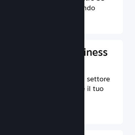
valute in tutto il mondo
Ulteriori informazioni ↓
Gestisci il business
del tuo gioco
Strumenti leader nel settore
per aiutarti a gestire il tuo
gioco.
Ulteriori informazioni ↓