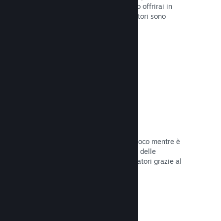
stabilirai la data di lancio o quando lo offrirai in
sconto e otterrai dati su quanti giocatori sono
interessati.
Leggi la documentazione →
Accesso anticipato di Steam
Lascia che la Comunità provi il tuo gioco mentre è
ancora in fase di sviluppo e stabilisci delle
aspettative realistiche per i tuoi giocatori grazie al
loro feedback.
Leggi la documentazione →