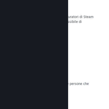
Curator Connect
Mostra il tuo gioco agli influencer e curatori di Steam
per arrivare al pubblico più ampio possibile di
potenziali clienti su Steam.
Leggi la documentazione →
Recensioni
I giochi su Steam sono recensiti dalle persone che
contano di più: i giocatori.
Leggi la documentazione →