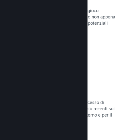
Pagine "In arrivo"
Aumenta l'attesa per il tuo prossimo gioco
pubblicando la tua pagina del Negozio non appena
hai del materiale da mostrare ai tuoi potenziali
clienti.
Leggi la documentazione →
Processi di sviluppo automatizzati
Rendi Steam parte integrante del processo di
sviluppo delle build, distribuendo le più recenti sui
server di Steam per il beta testing interno e per il
lancio pubblico.
Leggi la documentazione →