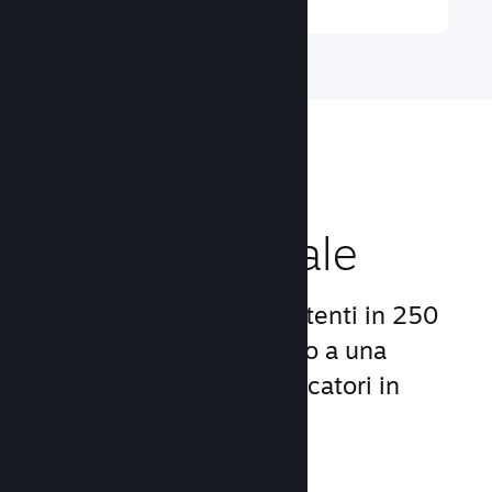
Raggiungi un
pubblico globale
Con oltre 132 milioni di utenti in 250
Paesi, Steam ti dà accesso a una
comunità mondiale di giocatori in
continua crescita.