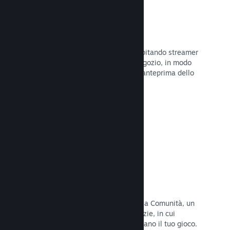
Trasmissioni in evidenza
Interagisci con i fan del tuo gioco ospitando streamer
direttamente sulla tua pagina del Negozio, in modo
da offrire ai potenziali acquirenti un'anteprima dello
stile di gioco e della Comunità.
Leggi la documentazione →
Hub della Comunità
I fan possono riunirsi nel tuo hub della Comunità, un
luogo costruito per discussioni e notizie, in cui
possono creare contenuti che migliorano il tuo gioco.