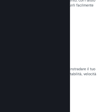
Pubblica aggiornamenti a tuo piacimento, con l'aiuto
di strumenti per annunciarli e distribuirli facilmente
ai tuoi giocatori.
Leggi la documentazione →
Infrastruttura di rete veloce
Usa la backbone di rete di Valve per instradare il tuo
traffico di rete e ottenere maggiore stabilità, velocità
e resilienza.
Leggi la documentazione →