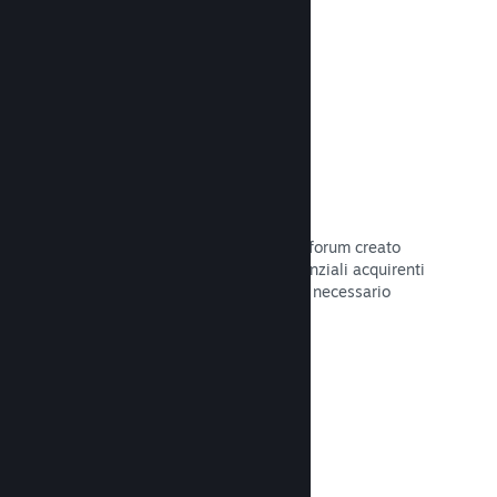
Leggi la documentazione →
Forum
Il tuo hub della Comunità include un forum creato
automaticamente in cui i fan e i potenziali acquirenti
possono parlare del tuo gioco. Non è necessario
configurare nulla.
Leggi la documentazione →