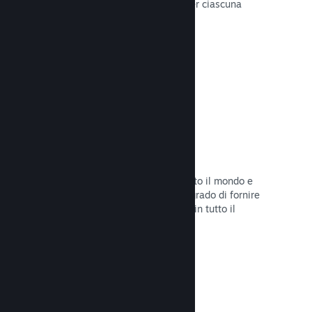
configurare correttamente i prezzi per ciascuna
regione.
Leggi la documentazione →
Rete e server di distribuzione
Con oltre 400 server distribuiti in tutto il mondo e
una rete in fibra da 1TB, Steam è in grado di fornire
rapidamente il tuo gioco ai giocatori in tutto il
mondo.
Leggi la documentazione →