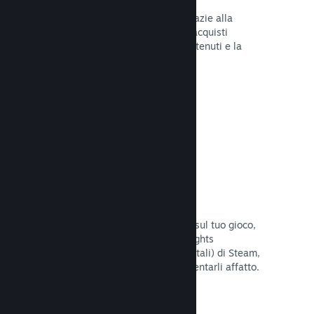
Tu e i tuoi giocatori siete al sicuro grazie alla
gestione automatica di Steam degli acquisti
fraudolenti, inclusa la revoca dei contenuti e la
prevenzione di eventuali abusi futuri.
Leggi la documentazione →
Opzioni antipirateria/DRM
Per limitare gli effetti della pirateria sul tuo gioco,
utilizza gli strumenti DRM (Digital Rights
Management, gestione dei diritti digitali) di Steam,
quelli sviluppati da te, o non implementarli affatto.
La scelta è tua.
Leggi la documentazione →