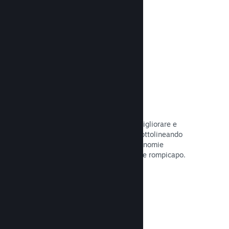
tuo gioco.
Leggi la documentazione →
Guide create dagli utenti
I fan possono pubblicare guide per migliorare e
approfondire l'esperienza di gioco, sottolineando
momenti interessanti, spiegando economie
complesse o la soluzione di dilemmi e rompicapo.
Leggi la documentazione →