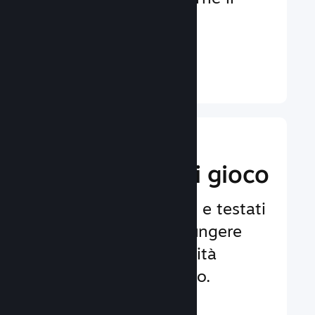
coinvolgimento e la
soddisfazione.
Ulteriori informazioni ↓
Implementa
funzionalità di gioco
Framework affidabili e testati
per aiutarti ad aggiungere
facilmente funzionalità
avanzate al tuo gioco.
Ulteriori informazioni ↓