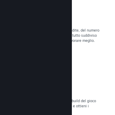
Dati di vendita in tempo reale
Rapporti in tempo reale delle tue vendite, del numero
di giocatori e della lista dei desideri, tutto suddiviso
per regione, permettendoti così di lavorare meglio.
Leggi la documentazione →
Steam Playtest
Controlla facilmente l'accesso a una build del gioco
separata per eventuali test anticipati e ottieni i
feedback dei giocatori.