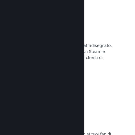
Chatta con gli amici
Le liste degli amici e il sistema di chat ridisegnato,
mantengono i giocatori in contatto con Steam e
offrono un'altro modo per i potenziali clienti di
scoprire il tuo gioco.
Leggi la documentazione →
Colonne sonore
Vendi le colonne sonore del tuo gioco ai tuoi fan di