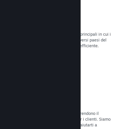
Oltre 80 metodi di pagamento
Abbiamo condotto ricerche sui modi principali in cui i
giocatori spendono i loro soldi nei diversi paesi del
mondo, per poi integrarli in maniera efficiente.
Leggi la documentazione →
Prezzi in oltre 35 valute
Le valute espresse in moneta locale rendono il
processo di acquisto più semplice per i clienti. Siamo
dotati di un'assistenza integrata per aiutarti a