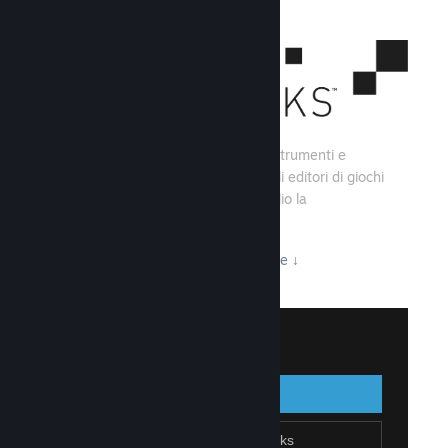
Steamworks consiste di una serie di strumenti e
servizi che aiutano gli sviluppatori e gli editori di giochi
a creare i loro titoli e sfruttare al meglio la
distribuzione su Steam.
Tutto ciò che Steamworks ha da offrire
↓
Accedi a Steamworks
Accedi
Indietro
Unisciti a Steamworks