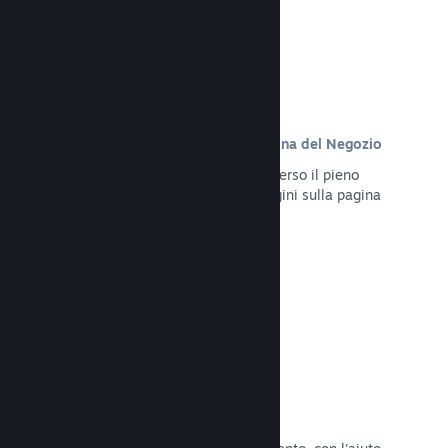
Contenuto personalizzato sulla pagina del Negozio
Presenta al meglio il tuo gioco attraverso il pieno
controllo dei contenuti e delle immagini sulla pagina
del Negozio del tuo prodotto.
Leggi la documentazione →
Aggiorna in qualsiasi momento