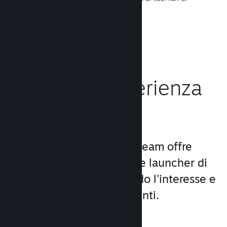
tutto il mondo.
Leggi la documentazione →
Migliora l'esperienza
dei giocatori
Il set unico di servizi di Steam offre
molto di più di un comune launcher di
giochi per PC, aumentando l'interesse e
la soddisfazione degli utenti.