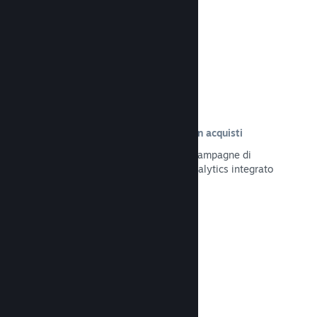
Leggi la documentazione →
Tracciamento delle visite risultate in acquisti
Tieni traccia dell'efficacia delle tue campagne di
marketing tramite il sistema UTM Analytics integrato
Leggi la documentazione →
Protezione da frodi