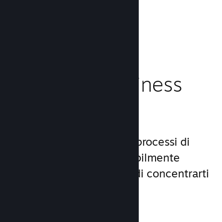
caricamento!
Leggi la documentazione →
Gestisci il business
del tuo gioco
Steamworks rende i tuoi processi di
lancio e gestione incredibilmente
semplici, consentendoti di concentrarti
sul gioco.