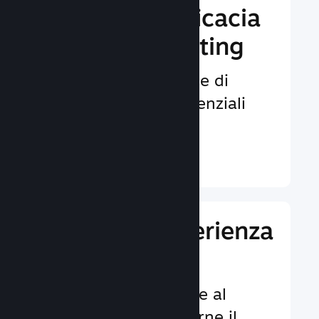
Aumenta l'efficacia
del tuo marketing
Opportunità illimitate di
venire notati da potenziali
giocatori.
Ulteriori informazioni ↓
Migliora l'esperienza
dei giocatori
Funzionalità dedicate al
cliente per aumentarne il