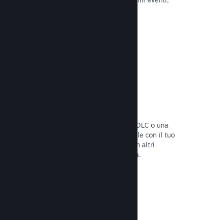
attività e funzionalità.
Leggi la documentazione →
Bundle di giochi
Crea un bundle con il tuo gioco e un DLC o una
colonna sonora, oppure crea un bundle con il tuo
intero catalogo. Oppure collabora con altri
sviluppatori per creare bundle a tema.
Leggi la documentazione →