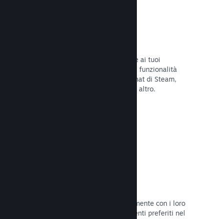
Overlay di Steam
Un'interfaccia nel gioco che consente ai tuoi
giocatori di accedere a una varietà di funzionalità
della Comunità: guide degli utenti, chat di Steam,
progresso degli achievement e molto altro.
Leggi la documentazione →
Screenshot istantanei
I giocatori possono condividere facilmente con i loro
amici e la Comunità di Steam i momenti preferiti nel