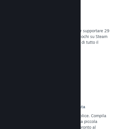
29 Lingue supportate
Il client Steam è stato ottimizzato per supportare 29
lingue base, rendendo l'acquisto di giochi su Steam
più facile e più godibile per gli utenti di tutto il
mondo.
Leggi la documentazione →
Iscrizione e distribuzione semplificata
Caricare il tuo gioco su Steam è semplice. Compila
qualche documento digitale, paga una piccola
commissione per applicazione e sei pronto al