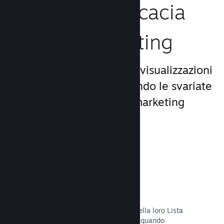
Aumenta l'efficacia
del tuo marketing
Approfitta del miliardo di visualizzazioni
giornaliere di Steam, usando le svariate
e uniche opportunità di marketing
incluse nella piattaforma.
Liste dei desideri
I giocatori che mettono il tuo titolo nella loro Lista
dei desideri riceveranno una notifica quando