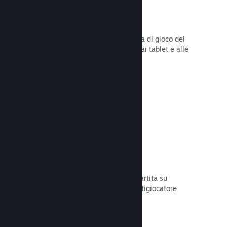
Remote Play
Amplia automaticamente l'esperienza di gioco dei
giocatori su Steam agli smartphone, ai tablet e alle
TV grazie a Steam Remote Play.
Leggi la documentazione →
Remote Play Together
Trasforma automaticamente la tua partita su
schermo condiviso in una partita multigiocatore
online.
Leggi la documentazione →