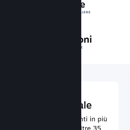
1 trilione
IMPRESSIONI GIORNALIERE
37.5 milioni
GIOCATORI ONLINE
Raggiungi un
pubbico globale
Al servizio degli utenti in più
di 29 lingue e con oltre 35