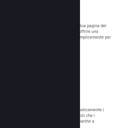
Dirette
Trasmetti il tuo gioco in diretta sulla tua pagina del
Negozio per promuovere eventi, per offrire uno
sguardo sullo sviluppo del gioco o semplicemente per
interagire con la tua Comunità.
Leggi la documentazione →
Salvataggi sul Cloud
Steam Cloud può memorizzare automaticamente i
file di salvataggio sui nostri server, così che i
giocatori possano riprendere le loro partite a
prescindere dalla loro posizione.