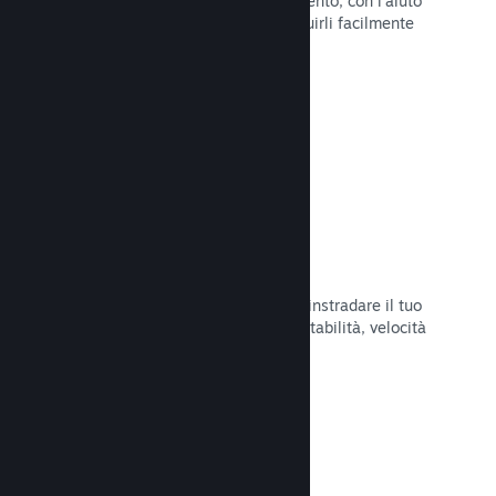
Pubblica aggiornamenti a tuo piacimento, con l'aiuto
di strumenti per annunciarli e distribuirli facilmente
ai tuoi giocatori.
Leggi la documentazione →
Infrastruttura di rete veloce
Usa la backbone di rete di Valve per instradare il tuo
traffico di rete e ottenere maggiore stabilità, velocità
e resilienza.
Leggi la documentazione →