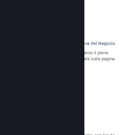
Contenuto personalizzato sulla pagina del Negozio
Presenta al meglio il tuo gioco attraverso il pieno
controllo dei contenuti e delle immagini sulla pagina
del Negozio del tuo prodotto.
Leggi la documentazione →
Aggiorna in qualsiasi momento