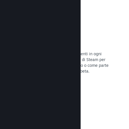
Codici prodotto di Steam
Rendi disponibile il tuo gioco per i clienti in ogni
modo possibile. Usa i codici prodotto di Steam per
vendere copie fisiche, offrilo in sconto o come parte
di un bundle, o rilascialo in versione beta.
Leggi la documentazione →