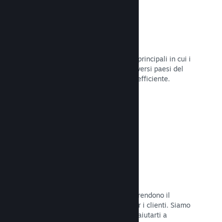
Oltre 80 metodi di pagamento
Abbiamo condotto ricerche sui modi principali in cui i
giocatori spendono i loro soldi nei diversi paesi del
mondo, per poi integrarli in maniera efficiente.
Leggi la documentazione →
Prezzi in oltre 35 valute
Le valute espresse in moneta locale rendono il
processo di acquisto più semplice per i clienti. Siamo
dotati di un'assistenza integrata per aiutarti a