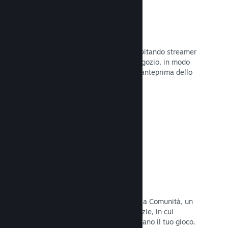
Trasmissioni in evidenza
Interagisci con i fan del tuo gioco ospitando streamer
direttamente sulla tua pagina del Negozio, in modo
da offrire ai potenziali acquirenti un'anteprima dello
stile di gioco e della Comunità.
Leggi la documentazione →
Hub della Comunità
I fan possono riunirsi nel tuo hub della Comunità, un
luogo costruito per discussioni e notizie, in cui
possono creare contenuti che migliorano il tuo gioco.