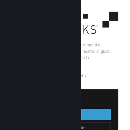
Steamworks consiste di una serie di strumenti e
servizi che aiutano gli sviluppatori e gli editori di giochi
a creare i loro titoli e sfruttare al meglio la
distribuzione su Steam.
Tutto ciò che Steamworks ha da offrire
↓
Accedi a Steamworks
Accedi
Indietro
Unisciti a Steamworks