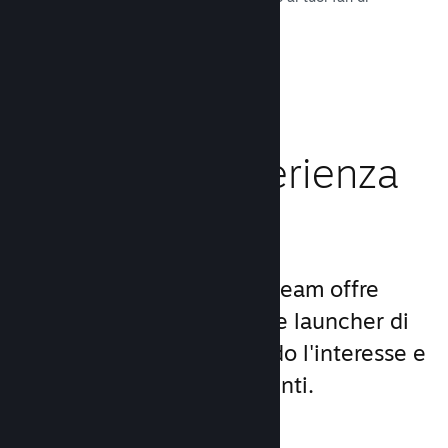
tutto il mondo.
Leggi la documentazione →
Migliora l'esperienza
dei giocatori
Il set unico di servizi di Steam offre
molto di più di un comune launcher di
giochi per PC, aumentando l'interesse e
la soddisfazione degli utenti.