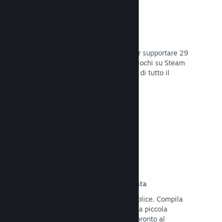
29 Lingue supportate
Il client Steam è stato ottimizzato per supportare 29
lingue base, rendendo l'acquisto di giochi su Steam
più facile e più godibile per gli utenti di tutto il
mondo.
Leggi la documentazione →
Iscrizione e distribuzione semplificata
Caricare il tuo gioco su Steam è semplice. Compila
qualche documento digitale, paga una piccola
commissione per applicazione e sei pronto al