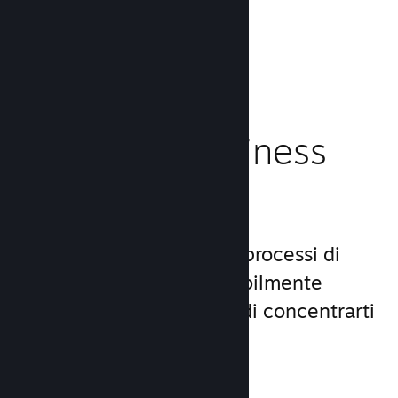
caricamento!
Leggi la documentazione →
Gestisci il business
del tuo gioco
Steamworks rende i tuoi processi di
lancio e gestione incredibilmente
semplici, consentendoti di concentrarti
sul gioco.