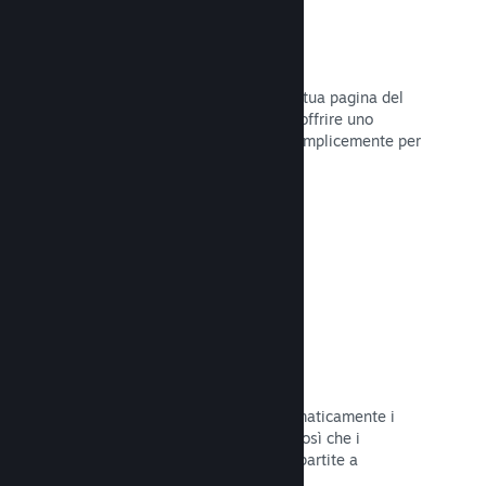
Dirette
Trasmetti il tuo gioco in diretta sulla tua pagina del
Negozio per promuovere eventi, per offrire uno
sguardo sullo sviluppo del gioco o semplicemente per
interagire con la tua Comunità.
Leggi la documentazione →
Salvataggi sul Cloud
Steam Cloud può memorizzare automaticamente i
file di salvataggio sui nostri server, così che i
giocatori possano riprendere le loro partite a
prescindere dalla loro posizione.