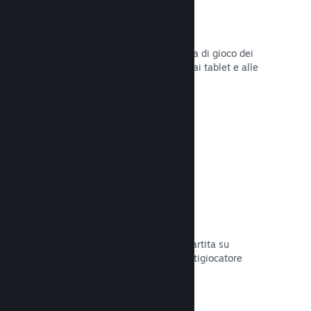
Remote Play
Amplia automaticamente l'esperienza di gioco dei
giocatori su Steam agli smartphone, ai tablet e alle
TV grazie a Steam Remote Play.
Leggi la documentazione →
Remote Play Together
Trasforma automaticamente la tua partita su
schermo condiviso in una partita multigiocatore
online.
Leggi la documentazione →