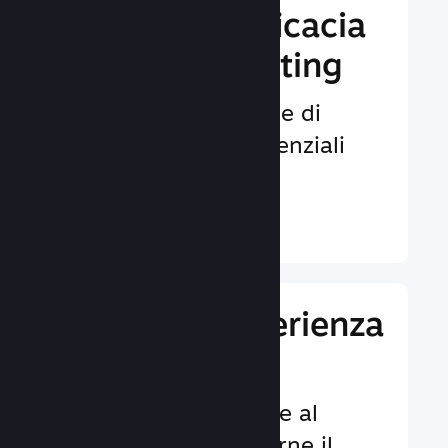
Aumenta l'efficacia
del tuo marketing
Opportunità illimitate di
venire notati da potenziali
giocatori.
Ulteriori informazioni ↓
Migliora l'esperienza
dei giocatori
Funzionalità dedicate al
cliente per aumentarne il