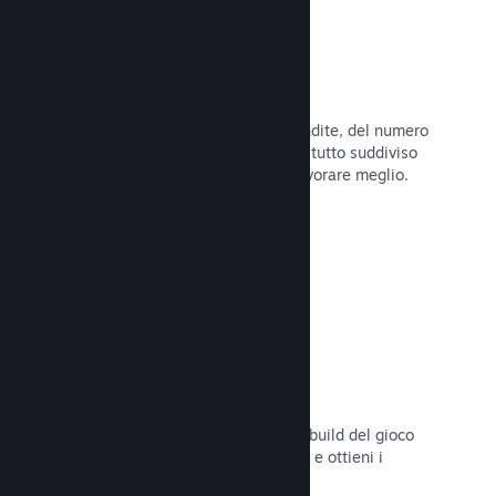
Dati di vendita in tempo reale
Rapporti in tempo reale delle tue vendite, del numero
di giocatori e della lista dei desideri, tutto suddiviso
per regione, permettendoti così di lavorare meglio.
Leggi la documentazione →
Steam Playtest
Controlla facilmente l'accesso a una build del gioco
separata per eventuali test anticipati e ottieni i
feedback dei giocatori.