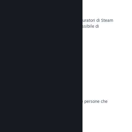
Curator Connect
Mostra il tuo gioco agli influencer e curatori di Steam
per arrivare al pubblico più ampio possibile di
potenziali clienti su Steam.
Leggi la documentazione →
Recensioni
I giochi su Steam sono recensiti dalle persone che
contano di più: i giocatori.
Leggi la documentazione →