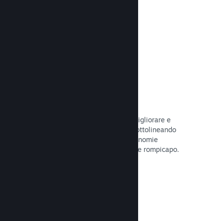
tuo gioco.
Leggi la documentazione →
Guide create dagli utenti
I fan possono pubblicare guide per migliorare e
approfondire l'esperienza di gioco, sottolineando
momenti interessanti, spiegando economie
complesse o la soluzione di dilemmi e rompicapo.
Leggi la documentazione →