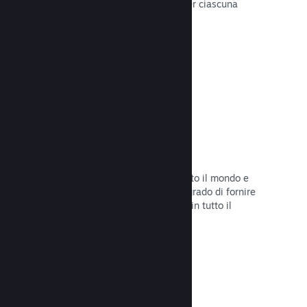
configurare correttamente i prezzi per ciascuna
regione.
Leggi la documentazione →
Rete e server di distribuzione
Con oltre 400 server distribuiti in tutto il mondo e
una rete in fibra da 1TB, Steam è in grado di fornire
rapidamente il tuo gioco ai giocatori in tutto il
mondo.
Leggi la documentazione →