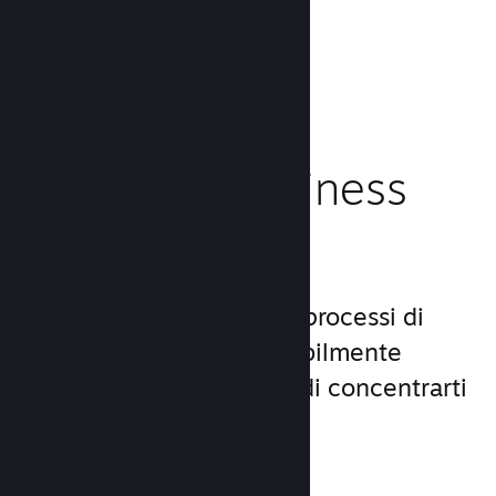
caricamento!
Leggi la documentazione →
Gestisci il business
del tuo gioco
Steamworks rende i tuoi processi di
lancio e gestione incredibilmente
semplici, consentendoti di concentrarti
sul gioco.