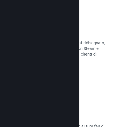
Chatta con gli amici
Le liste degli amici e il sistema di chat ridisegnato,
mantengono i giocatori in contatto con Steam e
offrono un'altro modo per i potenziali clienti di
scoprire il tuo gioco.
Leggi la documentazione →
Colonne sonore
Vendi le colonne sonore del tuo gioco ai tuoi fan di