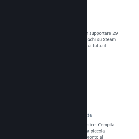
29 Lingue supportate
Il client Steam è stato ottimizzato per supportare 29
lingue base, rendendo l'acquisto di giochi su Steam
più facile e più godibile per gli utenti di tutto il
mondo.
Leggi la documentazione →
Iscrizione e distribuzione semplificata
Caricare il tuo gioco su Steam è semplice. Compila
qualche documento digitale, paga una piccola
commissione per applicazione e sei pronto al