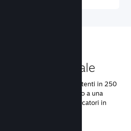
Raggiungi un
pubblico globale
Con oltre 132 milioni di utenti in 250
Paesi, Steam ti dà accesso a una
comunità mondiale di giocatori in
continua crescita.