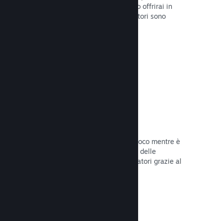
stabilirai la data di lancio o quando lo offrirai in
sconto e otterrai dati su quanti giocatori sono
interessati.
Leggi la documentazione →
Accesso anticipato di Steam
Lascia che la Comunità provi il tuo gioco mentre è
ancora in fase di sviluppo e stabilisci delle
aspettative realistiche per i tuoi giocatori grazie al
loro feedback.
Leggi la documentazione →