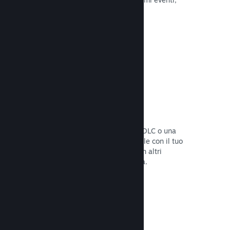
attività e funzionalità.
Leggi la documentazione →
Bundle di giochi
Crea un bundle con il tuo gioco e un DLC o una
colonna sonora, oppure crea un bundle con il tuo
intero catalogo. Oppure collabora con altri
sviluppatori per creare bundle a tema.
Leggi la documentazione →