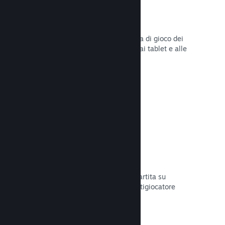
Remote Play
Amplia automaticamente l'esperienza di gioco dei
giocatori su Steam agli smartphone, ai tablet e alle
TV grazie a Steam Remote Play.
Leggi la documentazione →
Remote Play Together
Trasforma automaticamente la tua partita su
schermo condiviso in una partita multigiocatore
online.
Leggi la documentazione →