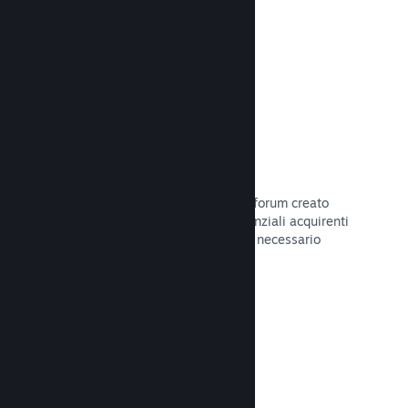
Leggi la documentazione →
Forum
Il tuo hub della Comunità include un forum creato
automaticamente in cui i fan e i potenziali acquirenti
possono parlare del tuo gioco. Non è necessario
configurare nulla.
Leggi la documentazione →