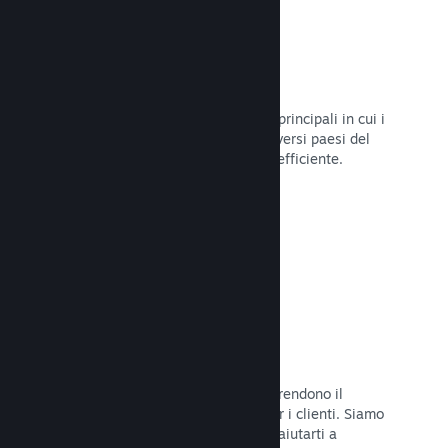
Oltre 80 metodi di pagamento
Abbiamo condotto ricerche sui modi principali in cui i
giocatori spendono i loro soldi nei diversi paesi del
mondo, per poi integrarli in maniera efficiente.
Leggi la documentazione →
Prezzi in oltre 35 valute
Le valute espresse in moneta locale rendono il
processo di acquisto più semplice per i clienti. Siamo
dotati di un'assistenza integrata per aiutarti a