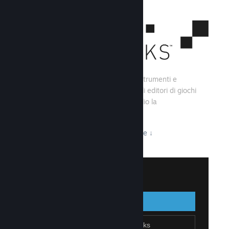
Steamworks consiste di una serie di strumenti e
servizi che aiutano gli sviluppatori e gli editori di giochi
a creare i loro titoli e sfruttare al meglio la
distribuzione su Steam.
Tutto ciò che Steamworks ha da offrire
↓
Accedi a Steamworks
Accedi
Indietro
Unisciti a Steamworks