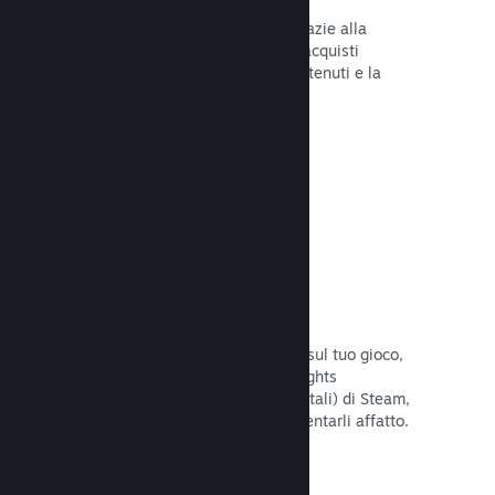
Tu e i tuoi giocatori siete al sicuro grazie alla
gestione automatica di Steam degli acquisti
fraudolenti, inclusa la revoca dei contenuti e la
prevenzione di eventuali abusi futuri.
Leggi la documentazione →
Opzioni antipirateria/DRM
Per limitare gli effetti della pirateria sul tuo gioco,
utilizza gli strumenti DRM (Digital Rights
Management, gestione dei diritti digitali) di Steam,
quelli sviluppati da te, o non implementarli affatto.
La scelta è tua.
Leggi la documentazione →