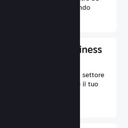
valute in tutto il mondo
Ulteriori informazioni ↓
Gestisci il business
del tuo gioco
Strumenti leader nel settore
per aiutarti a gestire il tuo
gioco.
Ulteriori informazioni ↓