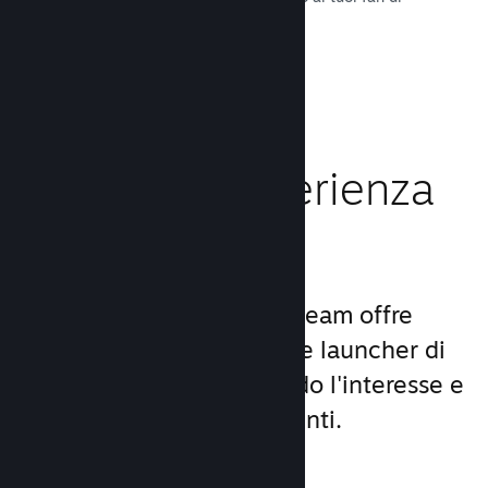
tutto il mondo.
Leggi la documentazione →
Migliora l'esperienza
dei giocatori
Il set unico di servizi di Steam offre
molto di più di un comune launcher di
giochi per PC, aumentando l'interesse e
la soddisfazione degli utenti.