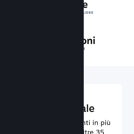
1 trilione
IMPRESSIONI GIORNALIERE
26.0 milioni
GIOCATORI ONLINE
Raggiungi un
pubbico globale
Al servizio degli utenti in più
di 29 lingue e con oltre 35