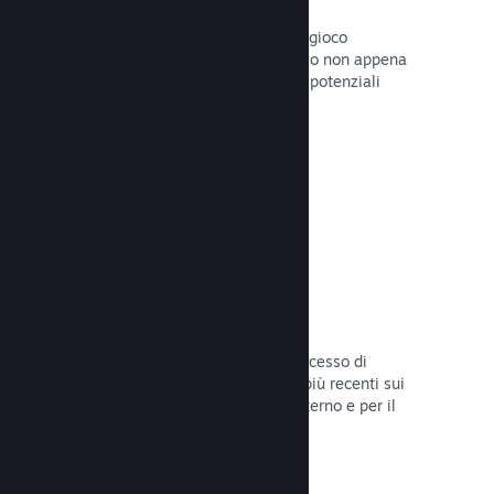
Pagine "In arrivo"
Aumenta l'attesa per il tuo prossimo gioco
pubblicando la tua pagina del Negozio non appena
hai del materiale da mostrare ai tuoi potenziali
clienti.
Leggi la documentazione →
Processi di sviluppo automatizzati
Rendi Steam parte integrante del processo di
sviluppo delle build, distribuendo le più recenti sui
server di Steam per il beta testing interno e per il
lancio pubblico.
Leggi la documentazione →