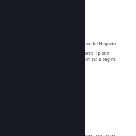
Contenuto personalizzato sulla pagina del Negozio
Presenta al meglio il tuo gioco attraverso il pieno
controllo dei contenuti e delle immagini sulla pagina
del Negozio del tuo prodotto.
Leggi la documentazione →
Aggiorna in qualsiasi momento