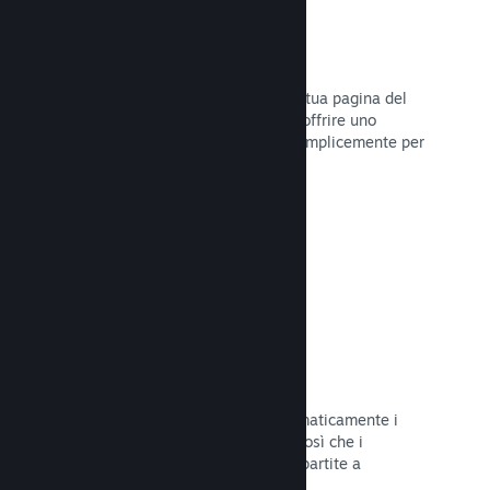
Dirette
Trasmetti il tuo gioco in diretta sulla tua pagina del
Negozio per promuovere eventi, per offrire uno
sguardo sullo sviluppo del gioco o semplicemente per
interagire con la tua Comunità.
Leggi la documentazione →
Salvataggi sul Cloud
Steam Cloud può memorizzare automaticamente i
file di salvataggio sui nostri server, così che i
giocatori possano riprendere le loro partite a
prescindere dalla loro posizione.