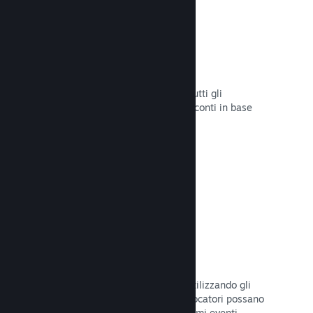
Sconti e saldi
Partecipa ai saldi di Steam aperti a tutti gli
sviluppatori oppure configura i tuoi sconti in base
alle tue necessità di marketing.
Leggi la documentazione →
Eventi e annunci
Tieniti in contatto con la Comunità utilizzando gli
strumenti integrati, così che i tuoi giocatori possano
rimanere sempre aggiornati sugli ultimi eventi,