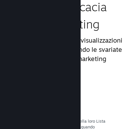
Aumenta l'efficacia
del tuo marketing
Approfitta del miliardo di visualizzazioni
giornaliere di Steam, usando le svariate
e uniche opportunità di marketing
incluse nella piattaforma.
Liste dei desideri
I giocatori che mettono il tuo titolo nella loro Lista
dei desideri riceveranno una notifica quando