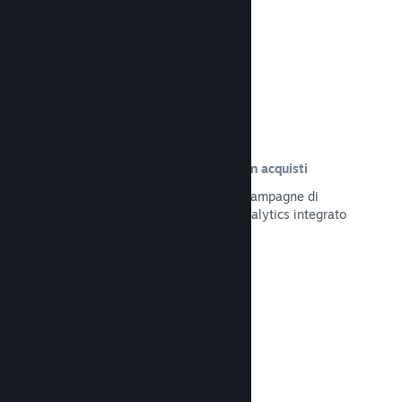
Leggi la documentazione →
Tracciamento delle visite risultate in acquisti
Tieni traccia dell'efficacia delle tue campagne di
marketing tramite il sistema UTM Analytics integrato
Leggi la documentazione →
Protezione da frodi