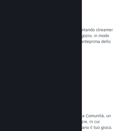
Trasmissioni in evidenza
Interagisci con i fan del tuo gioco ospitando streamer
direttamente sulla tua pagina del Negozio, in modo
da offrire ai potenziali acquirenti un'anteprima dello
stile di gioco e della Comunità.
Leggi la documentazione →
Hub della Comunità
I fan possono riunirsi nel tuo hub della Comunità, un
luogo costruito per discussioni e notizie, in cui
possono creare contenuti che migliorano il tuo gioco.