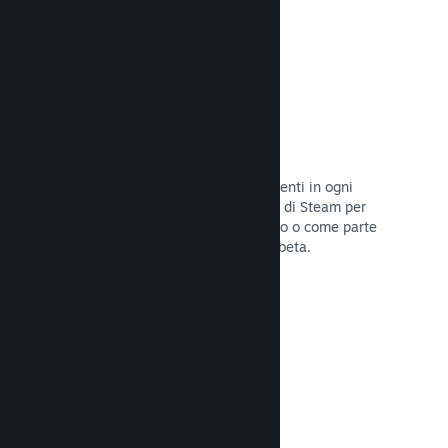
Codici prodotto di Steam
Rendi disponibile il tuo gioco per i clienti in ogni
modo possibile. Usa i codici prodotto di Steam per
vendere copie fisiche, offrilo in sconto o come parte
di un bundle, o rilascialo in versione beta.
Leggi la documentazione →