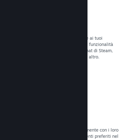
Overlay di Steam
Un'interfaccia nel gioco che consente ai tuoi
giocatori di accedere a una varietà di funzionalità
della Comunità: guide degli utenti, chat di Steam,
progresso degli achievement e molto altro.
Leggi la documentazione →
Screenshot istantanei
I giocatori possono condividere facilmente con i loro
amici e la Comunità di Steam i momenti preferiti nel