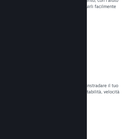
Pubblica aggiornamenti a tuo piacimento, con l'aiuto
di strumenti per annunciarli e distribuirli facilmente
ai tuoi giocatori.
Leggi la documentazione →
Infrastruttura di rete veloce
Usa la backbone di rete di Valve per instradare il tuo
traffico di rete e ottenere maggiore stabilità, velocità
e resilienza.
Leggi la documentazione →