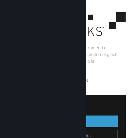
Steamworks consiste di una serie di strumenti e
servizi che aiutano gli sviluppatori e gli editori di giochi
a creare i loro titoli e sfruttare al meglio la
distribuzione su Steam.
Tutto ciò che Steamworks ha da offrire
↓
Accedi a Steamworks
Accedi
Indietro
Unisciti a Steamworks