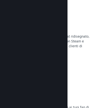
Chatta con gli amici
Le liste degli amici e il sistema di chat ridisegnato,
mantengono i giocatori in contatto con Steam e
offrono un'altro modo per i potenziali clienti di
scoprire il tuo gioco.
Leggi la documentazione →
Colonne sonore
Vendi le colonne sonore del tuo gioco ai tuoi fan di