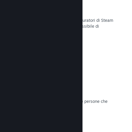
Curator Connect
Mostra il tuo gioco agli influencer e curatori di Steam
per arrivare al pubblico più ampio possibile di
potenziali clienti su Steam.
Leggi la documentazione →
Recensioni
I giochi su Steam sono recensiti dalle persone che
contano di più: i giocatori.
Leggi la documentazione →