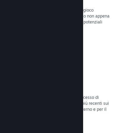
Pagine "In arrivo"
Aumenta l'attesa per il tuo prossimo gioco
pubblicando la tua pagina del Negozio non appena
hai del materiale da mostrare ai tuoi potenziali
clienti.
Leggi la documentazione →
Processi di sviluppo automatizzati
Rendi Steam parte integrante del processo di
sviluppo delle build, distribuendo le più recenti sui
server di Steam per il beta testing interno e per il
lancio pubblico.
Leggi la documentazione →