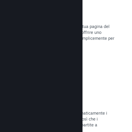
Dirette
Trasmetti il tuo gioco in diretta sulla tua pagina del
Negozio per promuovere eventi, per offrire uno
sguardo sullo sviluppo del gioco o semplicemente per
interagire con la tua Comunità.
Leggi la documentazione →
Salvataggi sul Cloud
Steam Cloud può memorizzare automaticamente i
file di salvataggio sui nostri server, così che i
giocatori possano riprendere le loro partite a
prescindere dalla loro posizione.