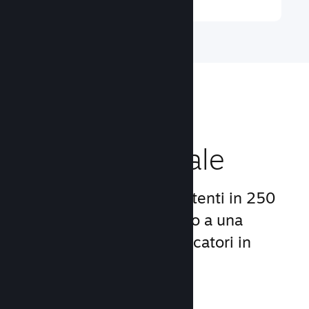
Raggiungi un
pubblico globale
Con oltre 132 milioni di utenti in 250
Paesi, Steam ti dà accesso a una
comunità mondiale di giocatori in
continua crescita.