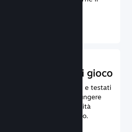
coinvolgimento e la
soddisfazione.
Ulteriori informazioni ↓
Implementa
funzionalità di gioco
Framework affidabili e testati
per aiutarti ad aggiungere
facilmente funzionalità
avanzate al tuo gioco.
Ulteriori informazioni ↓