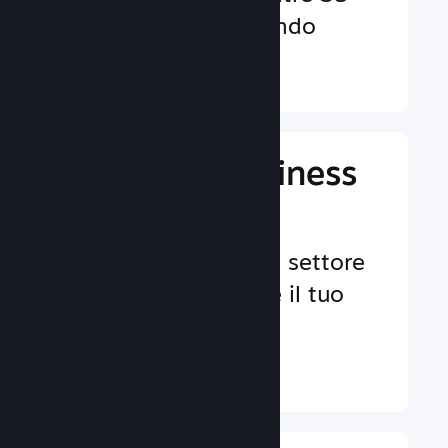
valute in tutto il mondo
Ulteriori informazioni ↓
Gestisci il business
del tuo gioco
Strumenti leader nel settore
per aiutarti a gestire il tuo
gioco.
Ulteriori informazioni ↓