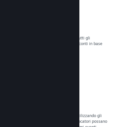
Sconti e saldi
Partecipa ai saldi di Steam aperti a tutti gli
sviluppatori oppure configura i tuoi sconti in base
alle tue necessità di marketing.
Leggi la documentazione →
Eventi e annunci
Tieniti in contatto con la Comunità utilizzando gli
strumenti integrati, così che i tuoi giocatori possano
rimanere sempre aggiornati sugli ultimi eventi,