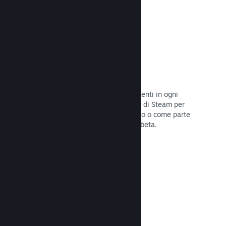
Codici prodotto di Steam
Rendi disponibile il tuo gioco per i clienti in ogni
modo possibile. Usa i codici prodotto di Steam per
vendere copie fisiche, offrilo in sconto o come parte
di un bundle, o rilascialo in versione beta.
Leggi la documentazione →