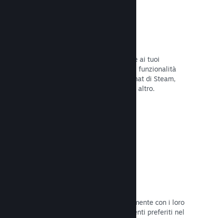
Overlay di Steam
Un'interfaccia nel gioco che consente ai tuoi
giocatori di accedere a una varietà di funzionalità
della Comunità: guide degli utenti, chat di Steam,
progresso degli achievement e molto altro.
Leggi la documentazione →
Screenshot istantanei
I giocatori possono condividere facilmente con i loro
amici e la Comunità di Steam i momenti preferiti nel