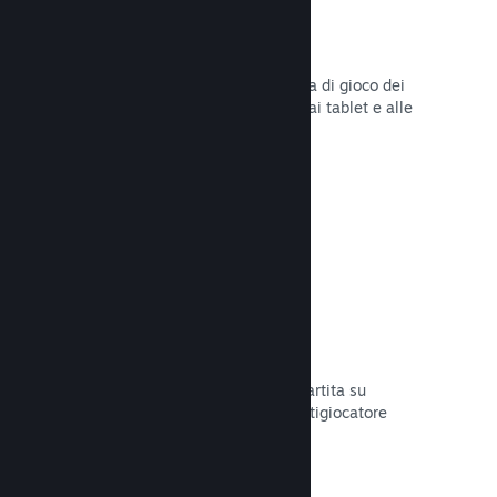
Remote Play
Amplia automaticamente l'esperienza di gioco dei
giocatori su Steam agli smartphone, ai tablet e alle
TV grazie a Steam Remote Play.
Leggi la documentazione →
Remote Play Together
Trasforma automaticamente la tua partita su
schermo condiviso in una partita multigiocatore
online.
Leggi la documentazione →