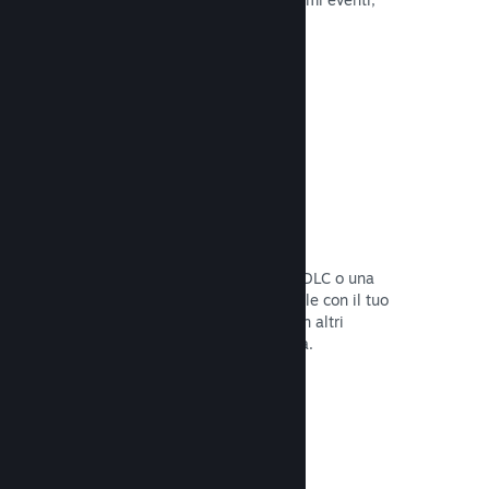
attività e funzionalità.
Leggi la documentazione →
Bundle di giochi
Crea un bundle con il tuo gioco e un DLC o una
colonna sonora, oppure crea un bundle con il tuo
intero catalogo. Oppure collabora con altri
sviluppatori per creare bundle a tema.
Leggi la documentazione →