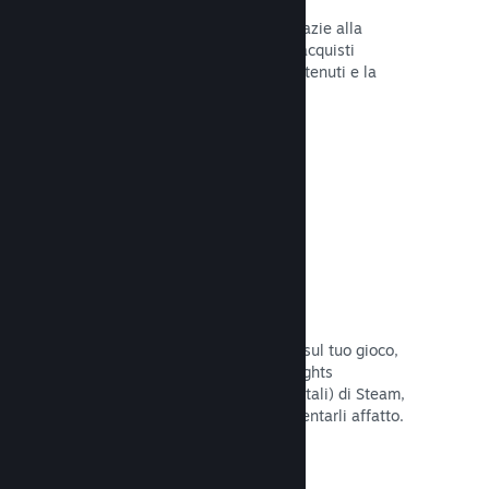
Tu e i tuoi giocatori siete al sicuro grazie alla
gestione automatica di Steam degli acquisti
fraudolenti, inclusa la revoca dei contenuti e la
prevenzione di eventuali abusi futuri.
Leggi la documentazione →
Opzioni antipirateria/DRM
Per limitare gli effetti della pirateria sul tuo gioco,
utilizza gli strumenti DRM (Digital Rights
Management, gestione dei diritti digitali) di Steam,
quelli sviluppati da te, o non implementarli affatto.
La scelta è tua.
Leggi la documentazione →