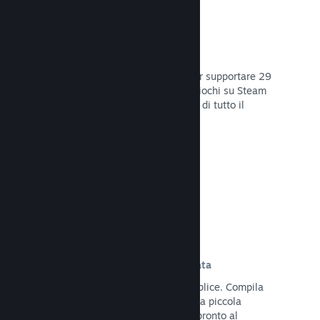
29 Lingue supportate
Il client Steam è stato ottimizzato per supportare 29
lingue base, rendendo l'acquisto di giochi su Steam
più facile e più godibile per gli utenti di tutto il
mondo.
Leggi la documentazione →
Iscrizione e distribuzione semplificata
Caricare il tuo gioco su Steam è semplice. Compila
qualche documento digitale, paga una piccola
commissione per applicazione e sei pronto al