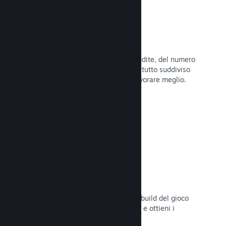
Dati di vendita in tempo reale
Rapporti in tempo reale delle tue vendite, del numero
di giocatori e della lista dei desideri, tutto suddiviso
per regione, permettendoti così di lavorare meglio.
Leggi la documentazione →
Steam Playtest
Controlla facilmente l'accesso a una build del gioco
separata per eventuali test anticipati e ottieni i
feedback dei giocatori.