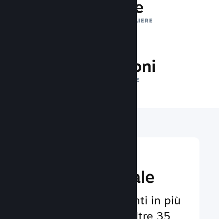
1 trilione
IMPRESSIONI GIORNALIERE
25.0 milioni
GIOCATORI ONLINE
Raggiungi un
pubbico globale
Al servizio degli utenti in più
di 29 lingue e con oltre 35