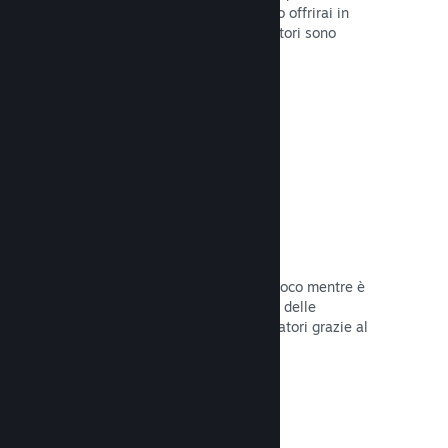
stabilirai la data di lancio o quando lo offrirai in
sconto e otterrai dati su quanti giocatori sono
interessati.
Leggi la documentazione →
Accesso anticipato di Steam
Lascia che la Comunità provi il tuo gioco mentre è
ancora in fase di sviluppo e stabilisci delle
aspettative realistiche per i tuoi giocatori grazie al
loro feedback.
Leggi la documentazione →