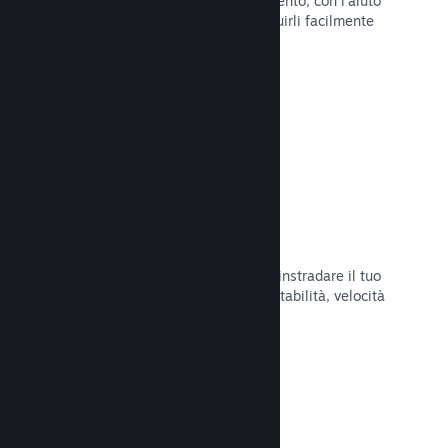
Pubblica aggiornamenti a tuo piacimento, con l'aiuto
di strumenti per annunciarli e distribuirli facilmente
ai tuoi giocatori.
Leggi la documentazione →
Infrastruttura di rete veloce
Usa la backbone di rete di Valve per instradare il tuo
traffico di rete e ottenere maggiore stabilità, velocità
e resilienza.
Leggi la documentazione →