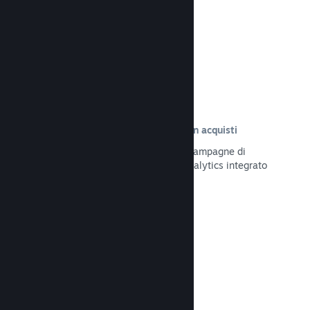
Leggi la documentazione →
Tracciamento delle visite risultate in acquisti
Tieni traccia dell'efficacia delle tue campagne di
marketing tramite il sistema UTM Analytics integrato
Leggi la documentazione →
Protezione da frodi