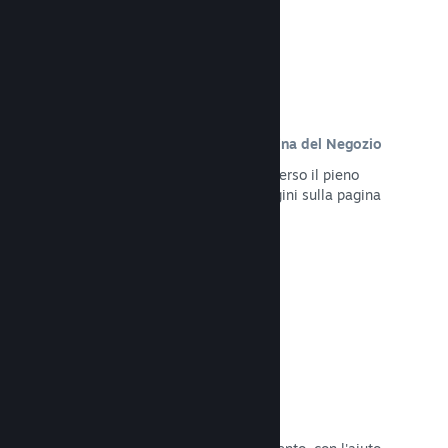
Contenuto personalizzato sulla pagina del Negozio
Presenta al meglio il tuo gioco attraverso il pieno
controllo dei contenuti e delle immagini sulla pagina
del Negozio del tuo prodotto.
Leggi la documentazione →
Aggiorna in qualsiasi momento