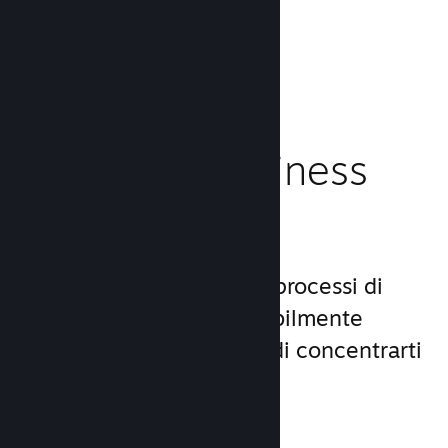
caricamento!
Leggi la documentazione →
Gestisci il business
del tuo gioco
Steamworks rende i tuoi processi di
lancio e gestione incredibilmente
semplici, consentendoti di concentrarti
sul gioco.