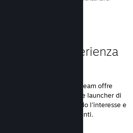
tutto il mondo.
Leggi la documentazione →
Migliora l'esperienza
dei giocatori
Il set unico di servizi di Steam offre
molto di più di un comune launcher di
giochi per PC, aumentando l'interesse e
la soddisfazione degli utenti.