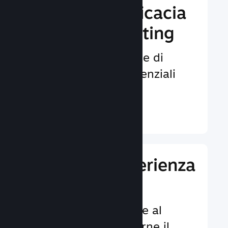
Aumenta l'efficacia
del tuo marketing
Opportunità illimitate di
venire notati da potenziali
giocatori.
Ulteriori informazioni ↓
Migliora l'esperienza
dei giocatori
Funzionalità dedicate al
cliente per aumentarne il