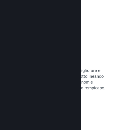
tuo gioco.
Leggi la documentazione →
Guide create dagli utenti
I fan possono pubblicare guide per migliorare e
approfondire l'esperienza di gioco, sottolineando
momenti interessanti, spiegando economie
complesse o la soluzione di dilemmi e rompicapo.
Leggi la documentazione →