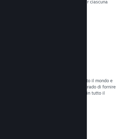
configurare correttamente i prezzi per ciascuna
regione.
Leggi la documentazione →
Rete e server di distribuzione
Con oltre 400 server distribuiti in tutto il mondo e
una rete in fibra da 1TB, Steam è in grado di fornire
rapidamente il tuo gioco ai giocatori in tutto il
mondo.
Leggi la documentazione →