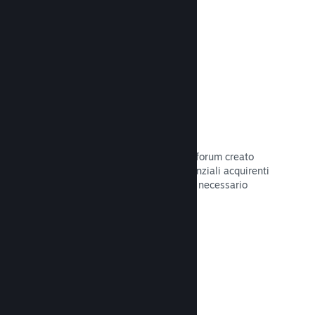
Leggi la documentazione →
Forum
Il tuo hub della Comunità include un forum creato
automaticamente in cui i fan e i potenziali acquirenti
possono parlare del tuo gioco. Non è necessario
configurare nulla.
Leggi la documentazione →