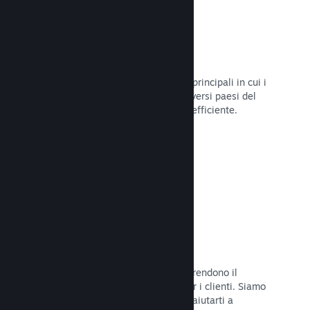
Oltre 80 metodi di pagamento
Abbiamo condotto ricerche sui modi principali in cui i
giocatori spendono i loro soldi nei diversi paesi del
mondo, per poi integrarli in maniera efficiente.
Leggi la documentazione →
Prezzi in oltre 35 valute
Le valute espresse in moneta locale rendono il
processo di acquisto più semplice per i clienti. Siamo
dotati di un'assistenza integrata per aiutarti a