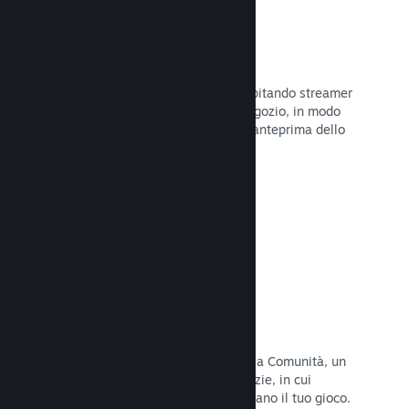
Trasmissioni in evidenza
Interagisci con i fan del tuo gioco ospitando streamer
direttamente sulla tua pagina del Negozio, in modo
da offrire ai potenziali acquirenti un'anteprima dello
stile di gioco e della Comunità.
Leggi la documentazione →
Hub della Comunità
I fan possono riunirsi nel tuo hub della Comunità, un
luogo costruito per discussioni e notizie, in cui
possono creare contenuti che migliorano il tuo gioco.