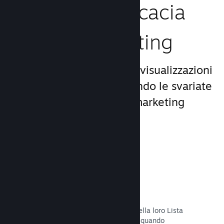
Aumenta l'efficacia
del tuo marketing
Approfitta del miliardo di visualizzazioni
giornaliere di Steam, usando le svariate
e uniche opportunità di marketing
incluse nella piattaforma.
Liste dei desideri
I giocatori che mettono il tuo titolo nella loro Lista
dei desideri riceveranno una notifica quando