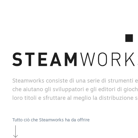
Steamworks consiste di una serie di strumenti e
che aiutano gli sviluppatori e gli editori di gioch
loro titoli e sfruttare al meglio la distribuzione
Tutto ciò che Steamworks ha da offrire