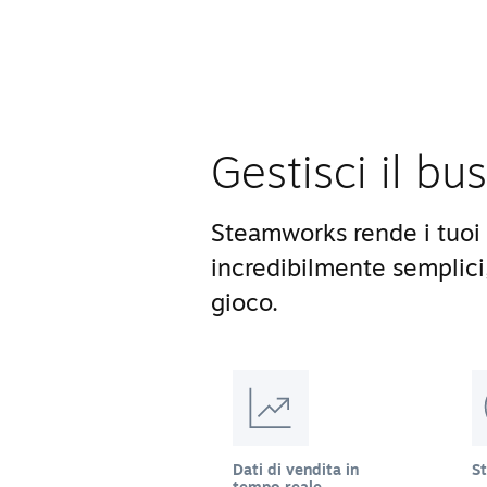
Gestisci il bu
Steamworks rende i tuoi 
incredibilmente semplici
gioco.
Dati di vendita in
S
tempo reale