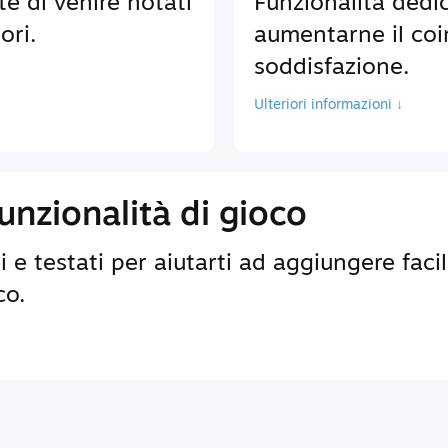
te di venire notati
Funzionalità dedic
ori.
aumentarne il coi
soddisfazione.
Ulteriori informazioni ↓
nzionalità di gioco
 e testati per aiutarti ad aggiungere faci
co.