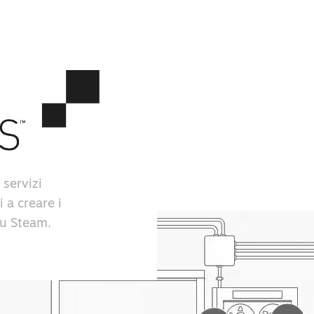
 servizi
i a creare i
 su Steam.