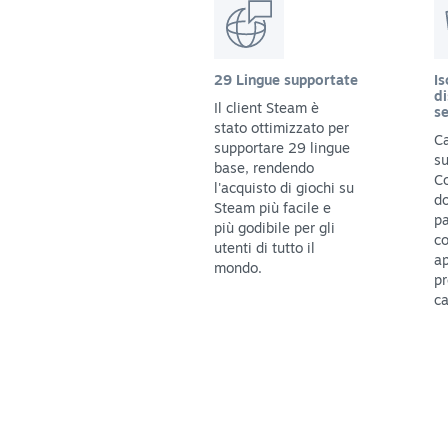
29 Lingue supportate
Is
di
Il client Steam è
se
stato ottimizzato per
Ca
supportare 29 lingue
su
base, rendendo
C
l'acquisto di giochi su
do
Steam più facile e
pa
più godibile per gli
c
utenti di tutto il
ap
mondo.
pr
ca