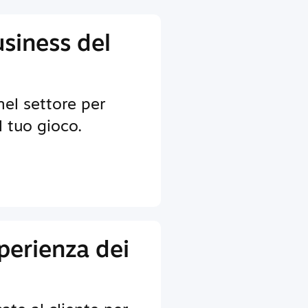
usiness del
nel settore per
il tuo gioco.
sperienza dei