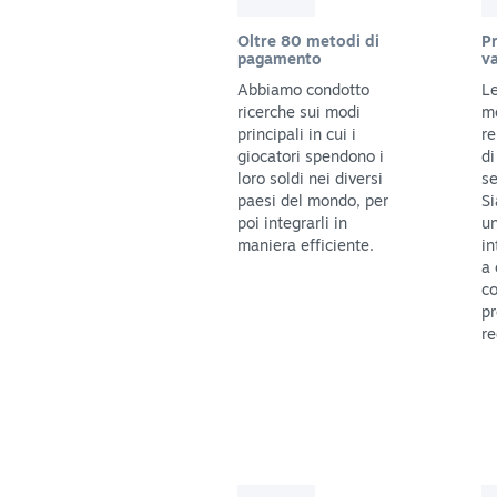
Oltre 80 metodi di
Pr
pagamento
va
Abbiamo condotto
Le
ricerche sui modi
m
principali in cui i
re
giocatori spendono i
di
loro soldi nei diversi
se
paesi del mondo, per
Si
poi integrarli in
un
maniera efficiente.
in
a 
co
pr
re