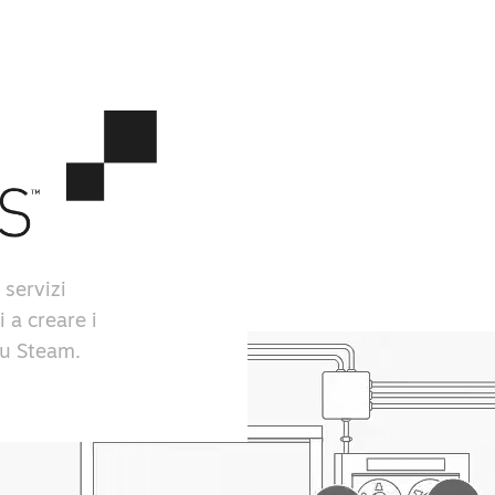
 servizi
i a creare i
 su Steam.