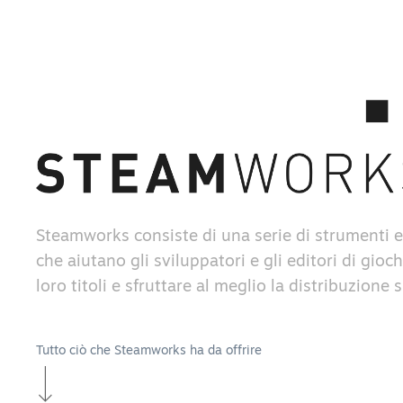
Steamworks consiste di una serie di strumenti e
che aiutano gli sviluppatori e gli editori di gioch
loro titoli e sfruttare al meglio la distribuzione
Tutto ciò che Steamworks ha da offrire