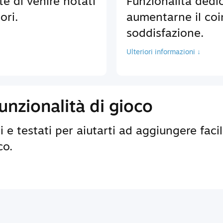
te di venire notati
Funzionalità dedic
ori.
aumentarne il coi
soddisfazione.
Ulteriori informazioni ↓
nzionalità di gioco
 e testati per aiutarti ad aggiungere faci
co.