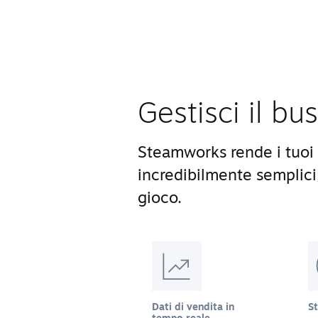
Gestisci il bu
Steamworks rende i tuoi 
incredibilmente semplici
gioco.
Dati di vendita in
S
tempo reale