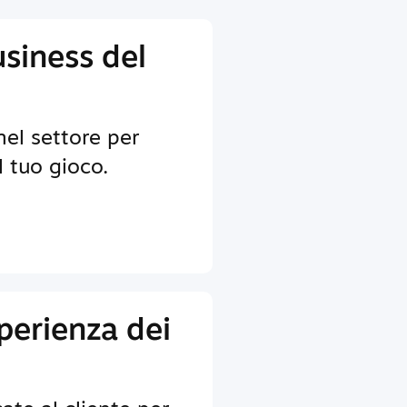
usiness del
nel settore per
il tuo gioco.
sperienza dei