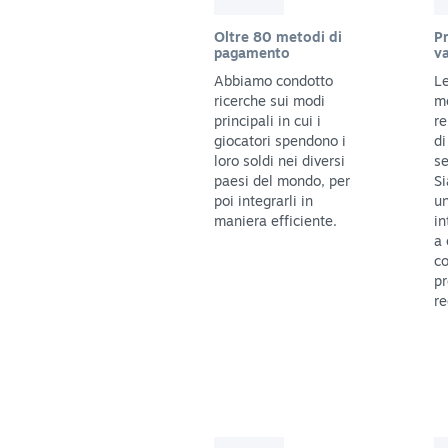
Oltre 80 metodi di
Pr
pagamento
va
Abbiamo condotto
Le
ricerche sui modi
m
principali in cui i
re
giocatori spendono i
di
loro soldi nei diversi
se
paesi del mondo, per
Si
poi integrarli in
un
maniera efficiente.
in
a 
co
pr
re