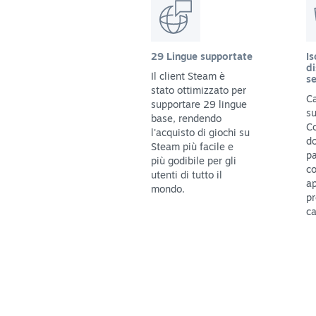
29 Lingue supportate
Is
di
Il client Steam è
se
stato ottimizzato per
Ca
supportare 29 lingue
su
base, rendendo
C
l'acquisto di giochi su
do
Steam più facile e
pa
più godibile per gli
c
utenti di tutto il
ap
mondo.
pr
ca