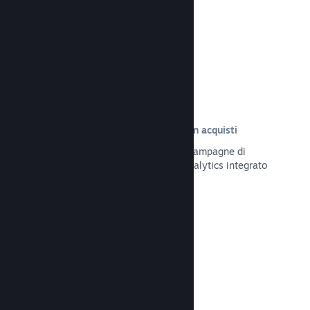
Leggi la documentazione →
Tracciamento delle visite risultate in acquisti
Tieni traccia dell'efficacia delle tue campagne di
marketing tramite il sistema UTM Analytics integrato
Leggi la documentazione →
Protezione da frodi