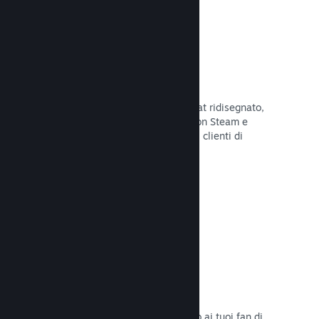
Chatta con gli amici
Le liste degli amici e il sistema di chat ridisegnato,
mantengono i giocatori in contatto con Steam e
offrono un'altro modo per i potenziali clienti di
scoprire il tuo gioco.
Leggi la documentazione →
Colonne sonore
Vendi le colonne sonore del tuo gioco ai tuoi fan di