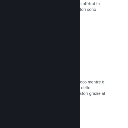
stabilirai la data di lancio o quando lo offrirai in
sconto e otterrai dati su quanti giocatori sono
interessati.
Leggi la documentazione →
Accesso anticipato di Steam
Lascia che la Comunità provi il tuo gioco mentre è
ancora in fase di sviluppo e stabilisci delle
aspettative realistiche per i tuoi giocatori grazie al
loro feedback.
Leggi la documentazione →