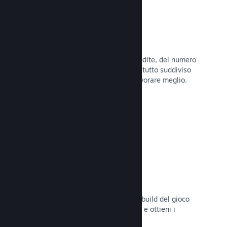
Dati di vendita in tempo reale
Rapporti in tempo reale delle tue vendite, del numero
di giocatori e della lista dei desideri, tutto suddiviso
per regione, permettendoti così di lavorare meglio.
Leggi la documentazione →
Steam Playtest
Controlla facilmente l'accesso a una build del gioco
separata per eventuali test anticipati e ottieni i
feedback dei giocatori.