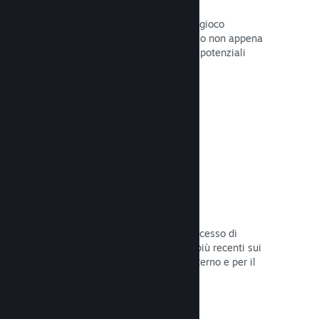
Pagine "In arrivo"
Aumenta l'attesa per il tuo prossimo gioco
pubblicando la tua pagina del Negozio non appena
hai del materiale da mostrare ai tuoi potenziali
clienti.
Leggi la documentazione →
Processi di sviluppo automatizzati
Rendi Steam parte integrante del processo di
sviluppo delle build, distribuendo le più recenti sui
server di Steam per il beta testing interno e per il
lancio pubblico.
Leggi la documentazione →