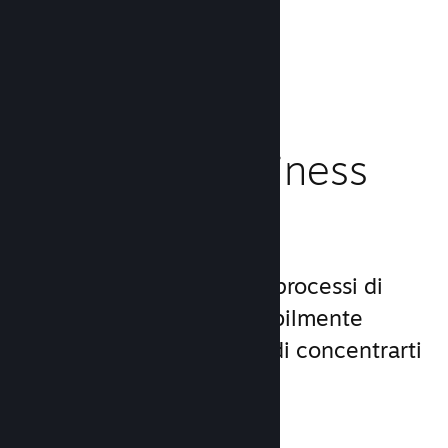
caricamento!
Leggi la documentazione →
Gestisci il business
del tuo gioco
Steamworks rende i tuoi processi di
lancio e gestione incredibilmente
semplici, consentendoti di concentrarti
sul gioco.