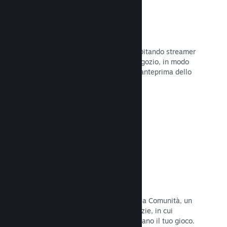
Trasmissioni in evidenza
Interagisci con i fan del tuo gioco ospitando streamer
direttamente sulla tua pagina del Negozio, in modo
da offrire ai potenziali acquirenti un'anteprima dello
stile di gioco e della Comunità.
Leggi la documentazione →
Hub della Comunità
I fan possono riunirsi nel tuo hub della Comunità, un
luogo costruito per discussioni e notizie, in cui
possono creare contenuti che migliorano il tuo gioco.