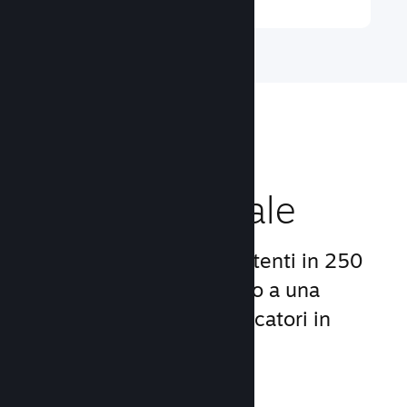
Raggiungi un
pubblico globale
Con oltre 132 milioni di utenti in 250
Paesi, Steam ti dà accesso a una
comunità mondiale di giocatori in
continua crescita.