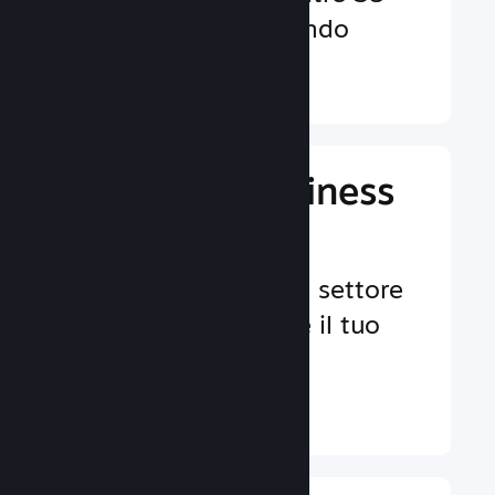
valute in tutto il mondo
Ulteriori informazioni ↓
Gestisci il business
del tuo gioco
Strumenti leader nel settore
per aiutarti a gestire il tuo
gioco.
Ulteriori informazioni ↓