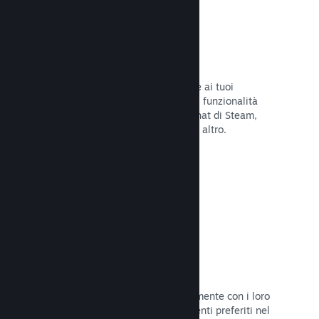
Overlay di Steam
Un'interfaccia nel gioco che consente ai tuoi
giocatori di accedere a una varietà di funzionalità
della Comunità: guide degli utenti, chat di Steam,
progresso degli achievement e molto altro.
Leggi la documentazione →
Screenshot istantanei
I giocatori possono condividere facilmente con i loro
amici e la Comunità di Steam i momenti preferiti nel