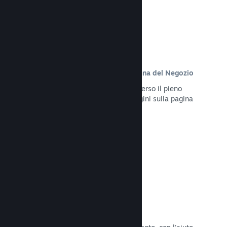
Contenuto personalizzato sulla pagina del Negozio
Presenta al meglio il tuo gioco attraverso il pieno
controllo dei contenuti e delle immagini sulla pagina
del Negozio del tuo prodotto.
Leggi la documentazione →
Aggiorna in qualsiasi momento