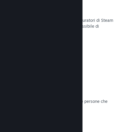
Curator Connect
Mostra il tuo gioco agli influencer e curatori di Steam
per arrivare al pubblico più ampio possibile di
potenziali clienti su Steam.
Leggi la documentazione →
Recensioni
I giochi su Steam sono recensiti dalle persone che
contano di più: i giocatori.
Leggi la documentazione →