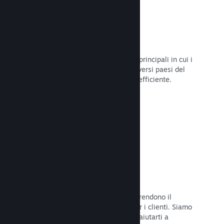
Oltre 80 metodi di pagamento
Abbiamo condotto ricerche sui modi principali in cui i
giocatori spendono i loro soldi nei diversi paesi del
mondo, per poi integrarli in maniera efficiente.
Leggi la documentazione →
Prezzi in oltre 35 valute
Le valute espresse in moneta locale rendono il
processo di acquisto più semplice per i clienti. Siamo
dotati di un'assistenza integrata per aiutarti a