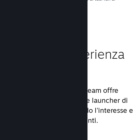
tutto il mondo.
Leggi la documentazione →
Migliora l'esperienza
dei giocatori
Il set unico di servizi di Steam offre
molto di più di un comune launcher di
giochi per PC, aumentando l'interesse e
la soddisfazione degli utenti.