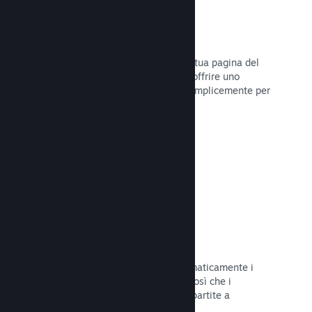
Dirette
Trasmetti il tuo gioco in diretta sulla tua pagina del
Negozio per promuovere eventi, per offrire uno
sguardo sullo sviluppo del gioco o semplicemente per
interagire con la tua Comunità.
Leggi la documentazione →
Salvataggi sul Cloud
Steam Cloud può memorizzare automaticamente i
file di salvataggio sui nostri server, così che i
giocatori possano riprendere le loro partite a
prescindere dalla loro posizione.