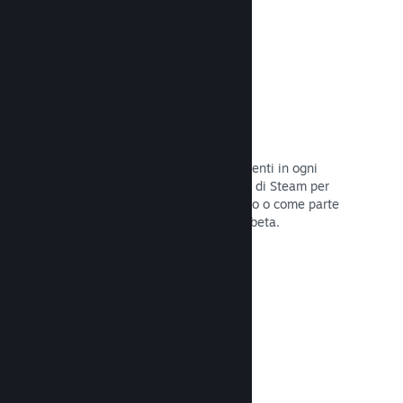
Codici prodotto di Steam
Rendi disponibile il tuo gioco per i clienti in ogni
modo possibile. Usa i codici prodotto di Steam per
vendere copie fisiche, offrilo in sconto o come parte
di un bundle, o rilascialo in versione beta.
Leggi la documentazione →