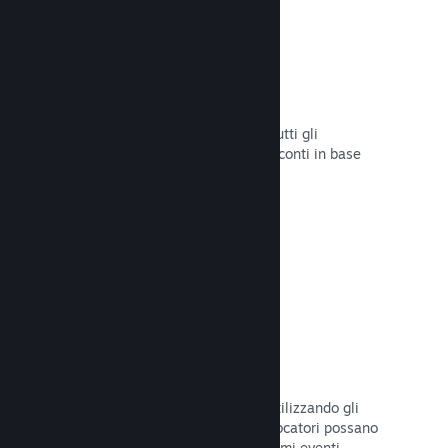
Sconti e saldi
Partecipa ai saldi di Steam aperti a tutti gli
sviluppatori oppure configura i tuoi sconti in base
alle tue necessità di marketing.
Leggi la documentazione →
Eventi e annunci
Tieniti in contatto con la Comunità utilizzando gli
strumenti integrati, così che i tuoi giocatori possano
rimanere sempre aggiornati sugli ultimi eventi,