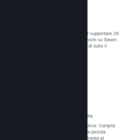
29 Lingue supportate
Il client Steam è stato ottimizzato per supportare 29
lingue base, rendendo l'acquisto di giochi su Steam
più facile e più godibile per gli utenti di tutto il
mondo.
Leggi la documentazione →
Iscrizione e distribuzione semplificata
Caricare il tuo gioco su Steam è semplice. Compila
qualche documento digitale, paga una piccola
commissione per applicazione e sei pronto al