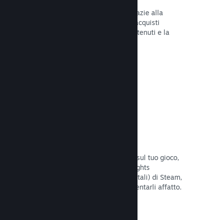
Tu e i tuoi giocatori siete al sicuro grazie alla
gestione automatica di Steam degli acquisti
fraudolenti, inclusa la revoca dei contenuti e la
prevenzione di eventuali abusi futuri.
Leggi la documentazione →
Opzioni antipirateria/DRM
Per limitare gli effetti della pirateria sul tuo gioco,
utilizza gli strumenti DRM (Digital Rights
Management, gestione dei diritti digitali) di Steam,
quelli sviluppati da te, o non implementarli affatto.
La scelta è tua.
Leggi la documentazione →