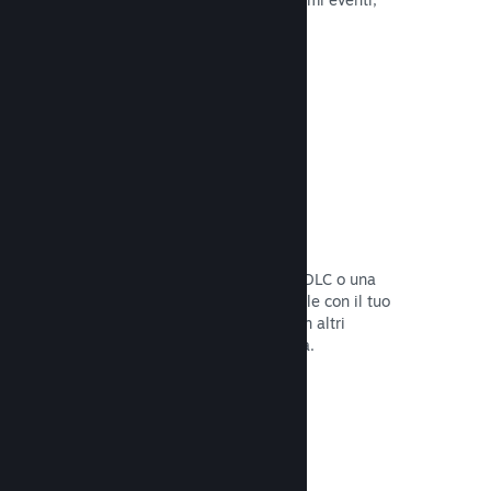
attività e funzionalità.
Leggi la documentazione →
Bundle di giochi
Crea un bundle con il tuo gioco e un DLC o una
colonna sonora, oppure crea un bundle con il tuo
intero catalogo. Oppure collabora con altri
sviluppatori per creare bundle a tema.
Leggi la documentazione →