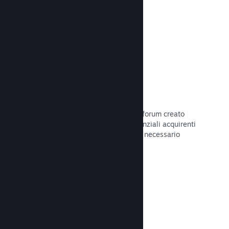
Leggi la documentazione →
Forum
Il tuo hub della Comunità include un forum creato
automaticamente in cui i fan e i potenziali acquirenti
possono parlare del tuo gioco. Non è necessario
configurare nulla.
Leggi la documentazione →