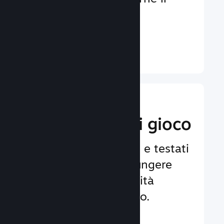
coinvolgimento e la
soddisfazione.
Ulteriori informazioni ↓
Implementa
funzionalità di gioco
Framework affidabili e testati
per aiutarti ad aggiungere
facilmente funzionalità
avanzate al tuo gioco.
Ulteriori informazioni ↓