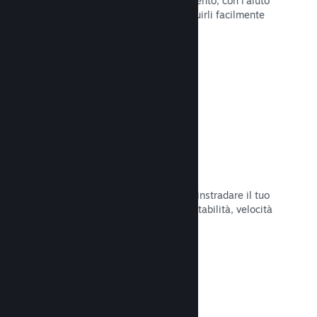
Pubblica aggiornamenti a tuo piacimento, con l'aiuto
di strumenti per annunciarli e distribuirli facilmente
ai tuoi giocatori.
Leggi la documentazione →
Infrastruttura di rete veloce
Usa la backbone di rete di Valve per instradare il tuo
traffico di rete e ottenere maggiore stabilità, velocità
e resilienza.
Leggi la documentazione →