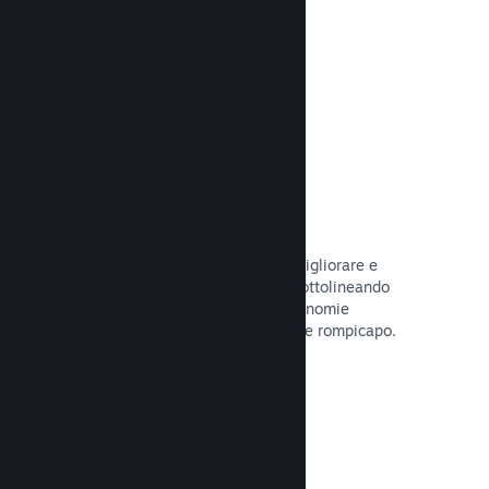
tuo gioco.
Leggi la documentazione →
Guide create dagli utenti
I fan possono pubblicare guide per migliorare e
approfondire l'esperienza di gioco, sottolineando
momenti interessanti, spiegando economie
complesse o la soluzione di dilemmi e rompicapo.
Leggi la documentazione →