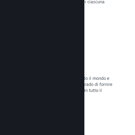
configurare correttamente i prezzi per ciascuna
regione.
Leggi la documentazione →
Rete e server di distribuzione
Con oltre 400 server distribuiti in tutto il mondo e
una rete in fibra da 1TB, Steam è in grado di fornire
rapidamente il tuo gioco ai giocatori in tutto il
mondo.
Leggi la documentazione →