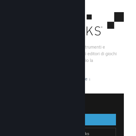
Steamworks consiste di una serie di strumenti e
servizi che aiutano gli sviluppatori e gli editori di giochi
a creare i loro titoli e sfruttare al meglio la
distribuzione su Steam.
Tutto ciò che Steamworks ha da offrire
↓
Accedi a Steamworks
Accedi
Indietro
Unisciti a Steamworks