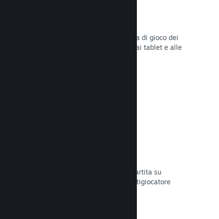
Remote Play
Amplia automaticamente l'esperienza di gioco dei
giocatori su Steam agli smartphone, ai tablet e alle
TV grazie a Steam Remote Play.
Leggi la documentazione →
Remote Play Together
Trasforma automaticamente la tua partita su
schermo condiviso in una partita multigiocatore
online.
Leggi la documentazione →