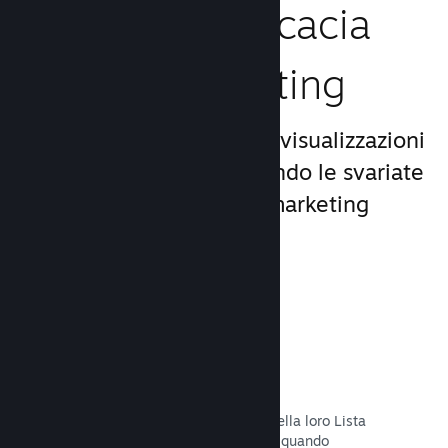
Aumenta l'efficacia
del tuo marketing
Approfitta del miliardo di visualizzazioni
giornaliere di Steam, usando le svariate
e uniche opportunità di marketing
incluse nella piattaforma.
Liste dei desideri
I giocatori che mettono il tuo titolo nella loro Lista
dei desideri riceveranno una notifica quando