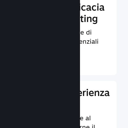
Aumenta l'efficacia
del tuo marketing
Opportunità illimitate di
venire notati da potenziali
giocatori.
Ulteriori informazioni ↓
Migliora l'esperienza
dei giocatori
Funzionalità dedicate al
cliente per aumentarne il