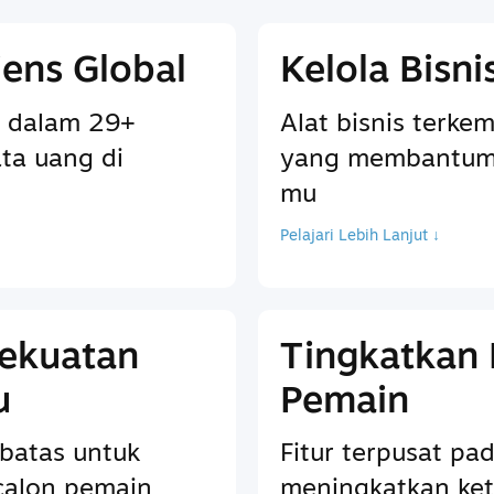
ens Global
Kelola Bisn
 dalam 29+
Alat bisnis terkem
ta uang di
yang membantum
mu
Pelajari Lebih Lanjut ↓
Kekuatan
Tingkatkan
u
Pemain
batas untuk
Fitur terpusat p
calon pemain
meningkatkan ket