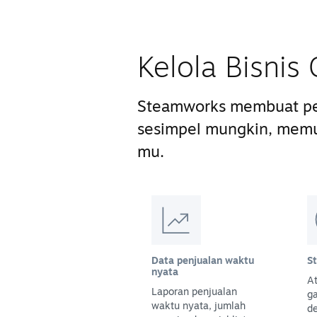
Kelola Bisni
Steamworks membuat pe
sesimpel mungkin, mem
mu.
Data penjualan waktu
S
nyata
At
Laporan penjualan
g
waktu nyata, jumlah
d