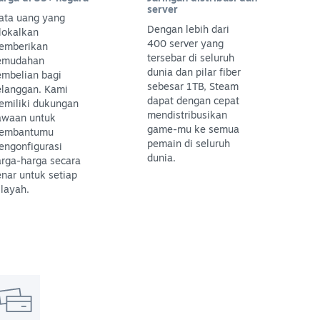
server
ata uang yang
Dengan lebih dari
lokalkan
400 server yang
emberikan
tersebar di seluruh
emudahan
dunia dan pilar fiber
embelian bagi
sebesar 1TB, Steam
elanggan. Kami
dapat dengan cepat
emiliki dukungan
mendistribusikan
awaan untuk
game-mu ke semua
embantumu
pemain di seluruh
engonfigurasi
dunia.
arga-harga secara
nar untuk setiap
layah.