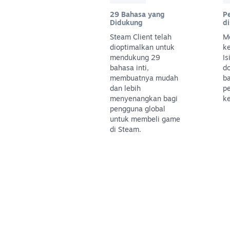
29 Bahasa yang
P
Didukung
d
Steam Client telah
M
dioptimalkan untuk
k
mendukung 29
Is
bahasa inti,
do
membuatnya mudah
ba
dan lebih
pe
menyenangkan bagi
k
pengguna global
untuk membeli game
di Steam.