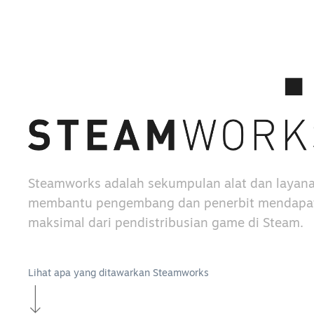
Steamworks adalah sekumpulan alat dan layan
membantu pengembang dan penerbit mendapat
maksimal dari pendistribusian game di Steam.
Lihat apa yang ditawarkan Steamworks