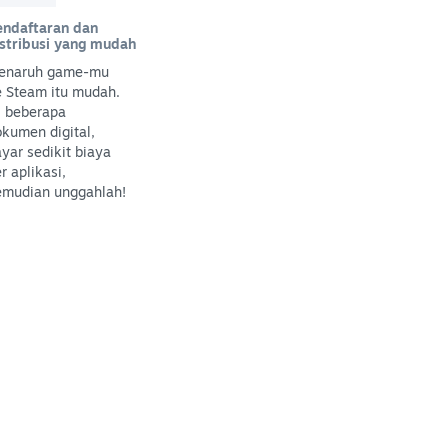
endaftaran dan
istribusi yang mudah
enaruh game-mu
e Steam itu mudah.
i beberapa
kumen digital,
yar sedikit biaya
r aplikasi,
emudian unggahlah!