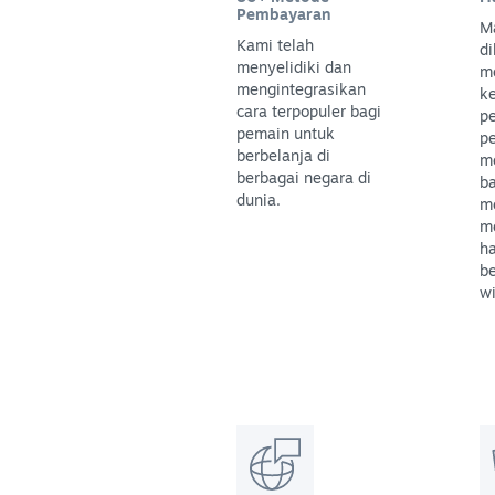
Pembayaran
M
Kami telah
di
menyelidiki dan
m
mengintegrasikan
k
cara terpopuler bagi
p
pemain untuk
p
berbelanja di
m
berbagai negara di
b
dunia.
m
m
h
be
wi