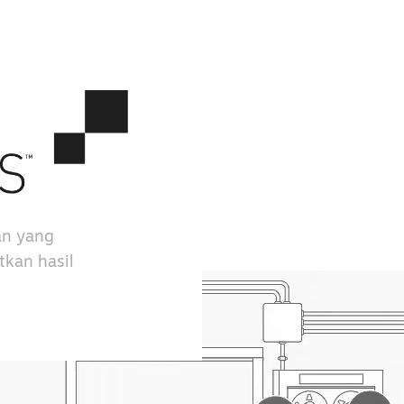
an yang
kan hasil