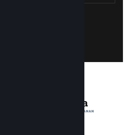
Buat Akun Steam
Mudah dan gratis!
memiliki akun Steam? Buat sekarang!
menggunakan akun Steam-mu. Tidak
Akses Steamworks dengan login
Gabung ke Steamworks
132 Juta
PENGGUNA AKTIF BULANAN