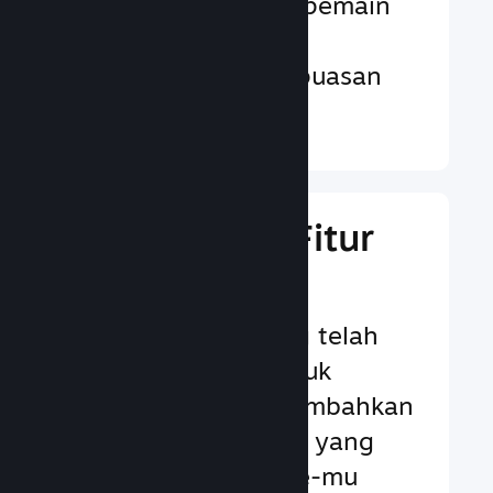
Fitur terpusat pada pemain
yang meningkatkan
keterlibatan dan kepuasan
Pelajari Lebih Lanjut ↓
Menerapkan Fitur
Gameplay
Kerangka kerja yang telah
dicoba dan diuji untuk
membantumu menambahkan
fitur standar sampai yang
canggih untuk game-mu