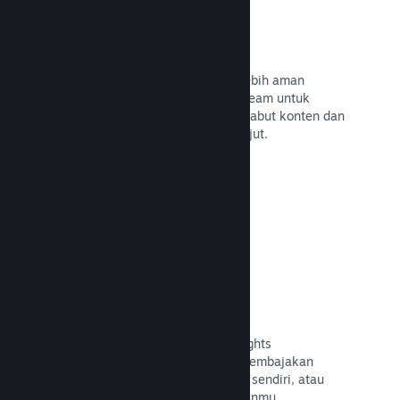
Pencegahan penyalahgunaan
Kamu dan pemainmu akan merasa lebih aman
menggunakan penangan otomatis Steam untuk
pembelian tidak sah, termasuk mencabut konten dan
mencegah penyalahgunaan lebih lanjut.
Baca Dokumentasi →
Opsi pembajakan/DRM
Gunakan alat DRM Steam (Digital Rights
Management) untuk meminimalisir pembajakan
game-mu, implementasikan milikmu sendiri, atau
biarkan saja. Pilihannya ada di tanganmu.