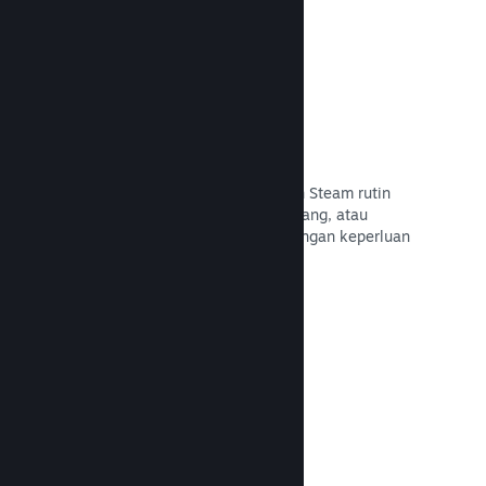
Diskon dan event diskon
Berpartisipasilah dalam event diskon Steam rutin
yang terbuka untuk semua pengembang, atau
jalankan diskonmu sendiri sesuai dengan keperluan
pemasaranmu.
Baca Dokumentasi →
Event & Pengumuman