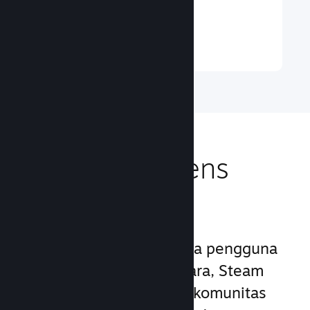
dengan mudah
Pelajari Lebih Lanjut ↓
Jangkau Audiens
Global
Dengan lebih dari 132 juta pengguna
aktif bulanan di 250 negara, Steam
memberikanmu akses ke komunitas