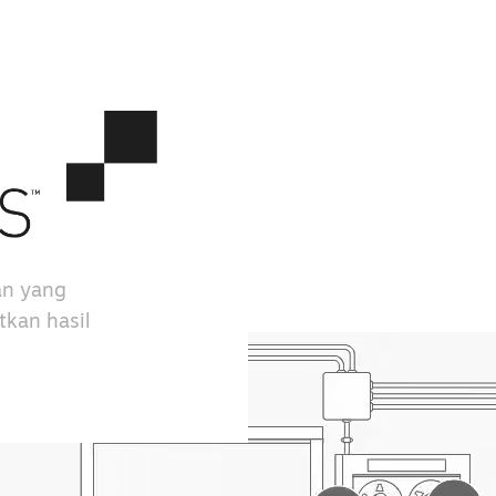
an yang
kan hasil