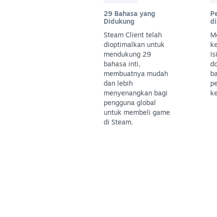
29 Bahasa yang
P
Didukung
d
Steam Client telah
M
dioptimalkan untuk
k
mendukung 29
Is
bahasa inti,
do
membuatnya mudah
ba
dan lebih
pe
menyenangkan bagi
k
pengguna global
untuk membeli game
di Steam.