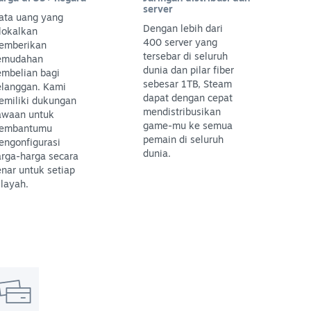
server
ata uang yang
Dengan lebih dari
lokalkan
400 server yang
emberikan
tersebar di seluruh
emudahan
dunia dan pilar fiber
embelian bagi
sebesar 1TB, Steam
elanggan. Kami
dapat dengan cepat
emiliki dukungan
mendistribusikan
awaan untuk
game-mu ke semua
embantumu
pemain di seluruh
engonfigurasi
dunia.
arga-harga secara
nar untuk setiap
layah.