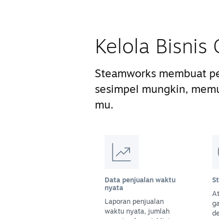
Kelola Bisni
Steamworks membuat pe
sesimpel mungkin, mem
mu.
Data penjualan waktu
S
nyata
At
Laporan penjualan
g
waktu nyata, jumlah
d