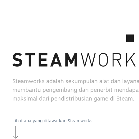
Steamworks adalah sekumpulan alat dan layan
membantu pengembang dan penerbit mendapat
maksimal dari pendistribusian game di Steam.
Lihat apa yang ditawarkan Steamworks