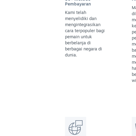
Pembayaran
M
Kami telah
di
menyelidiki dan
m
mengintegrasikan
k
cara terpopuler bagi
p
pemain untuk
p
berbelanja di
m
berbagai negara di
b
dunia.
m
m
h
be
wi