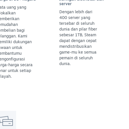
server
ata uang yang
Dengan lebih dari
lokalkan
400 server yang
emberikan
tersebar di seluruh
emudahan
dunia dan pilar fiber
embelian bagi
sebesar 1TB, Steam
elanggan. Kami
dapat dengan cepat
emiliki dukungan
mendistribusikan
awaan untuk
game-mu ke semua
embantumu
pemain di seluruh
engonfigurasi
dunia.
arga-harga secara
nar untuk setiap
layah.