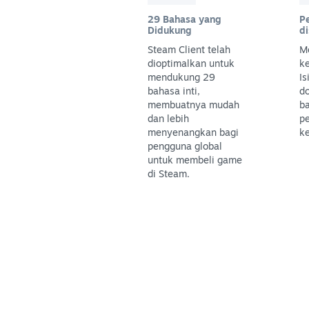
29 Bahasa yang
P
Didukung
d
Steam Client telah
M
dioptimalkan untuk
k
mendukung 29
Is
bahasa inti,
do
membuatnya mudah
ba
dan lebih
pe
menyenangkan bagi
k
pengguna global
untuk membeli game
di Steam.