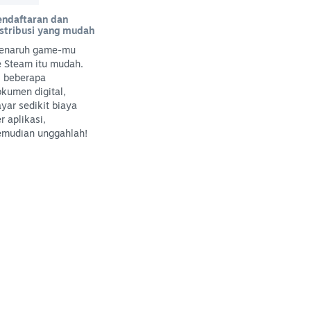
endaftaran dan
istribusi yang mudah
enaruh game-mu
e Steam itu mudah.
i beberapa
kumen digital,
yar sedikit biaya
r aplikasi,
emudian unggahlah!