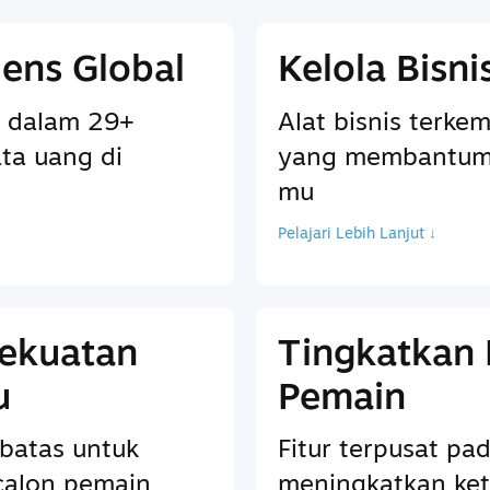
ens Global
Kelola Bisn
 dalam 29+
Alat bisnis terkem
ta uang di
yang membantum
mu
Pelajari Lebih Lanjut ↓
Kekuatan
Tingkatkan
u
Pemain
batas untuk
Fitur terpusat p
calon pemain
meningkatkan ket