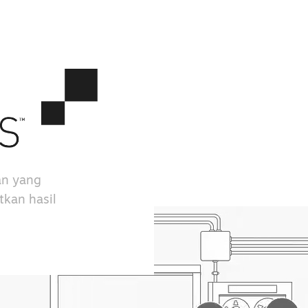
an yang
kan hasil