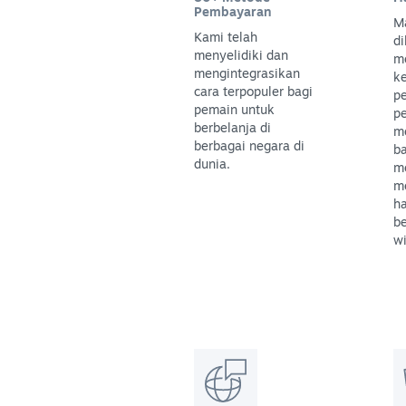
Pembayaran
M
Kami telah
di
menyelidiki dan
m
mengintegrasikan
k
cara terpopuler bagi
p
pemain untuk
p
berbelanja di
m
berbagai negara di
b
dunia.
m
m
h
be
wi