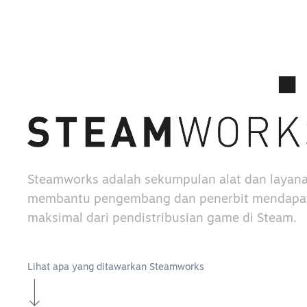
Steamworks adalah sekumpulan alat dan layan
membantu pengembang dan penerbit mendapat
maksimal dari pendistribusian game di Steam.
Lihat apa yang ditawarkan Steamworks