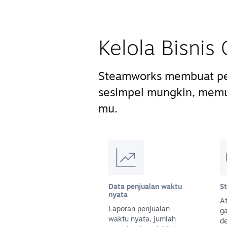
Kelola Bisni
Steamworks membuat pe
sesimpel mungkin, mem
mu.
Data penjualan waktu
S
nyata
At
Laporan penjualan
g
waktu nyata, jumlah
d