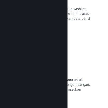
Wishlist
Pemain yang memasukkan game-mu ke wishlist
mereka akan diberi tahu saat game-mu dirilis atau
didiskon. Kamu juga akan mendapatkan data berisi
jumlah pemain yang tertarik.
Baca Dokumentasi →
Akses Dini Steam
Berikan kesempatan pada komunitasmu untuk
menikmati game-mu selama masa pengembangan,
dan atur ekspektasi pemain dengan masukan
langsung dari mereka.
Baca Dokumentasi →