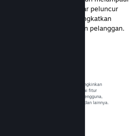
penawaran produk standar peluncur
game PC, sehingga meningkatkan
keterlibatan dan kepuasan pelanggan.
Overlay Steam
Antarmuka dalam game yang memungkinkan
pemainmu untuk mengakses berbagai fitur
komunitas seperti panduan buatan pengguna,
obrolan Steam, progres pencapaian, dan lainnya.
Baca Dokumentasi →