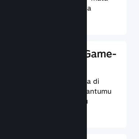
uang di seluruh dunia
Pelajari Lebih Lanjut ↓
Kelola Bisnis Game-
mu
Alat bisnis terkemuka di
Industri yang membantumu
mengelola game-mu
Pelajari Lebih Lanjut ↓