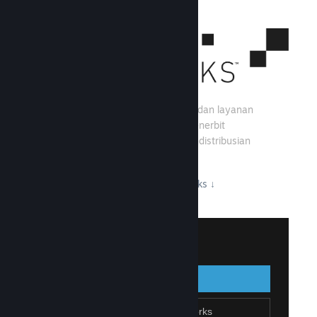
Steamworks adalah sekumpulan alat dan layanan
yang membantu pengembang dan penerbit
mendapatkan hasil maksimal dari pendistribusian
game di Steam.
Lihat apa yang ditawarkan Steamworks
↓
Login ke Steamworks
Login
Kembali
Gabung ke Steamworks