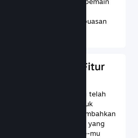
Fitur terpusat pada pemain
yang meningkatkan
keterlibatan dan kepuasan
Pelajari Lebih Lanjut ↓
Menerapkan Fitur
Gameplay
Kerangka kerja yang telah
dicoba dan diuji untuk
membantumu menambahkan
fitur standar sampai yang
canggih untuk game-mu