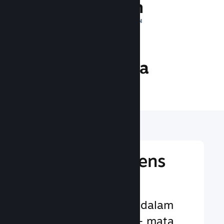
1 Triliun
TAYANGAN HARIAN
34.7 Juta
PEMAIN ONLINE
Jangkau Audiens
Global
Melayani pengguna dalam
29+ bahasa dan 35+ mata