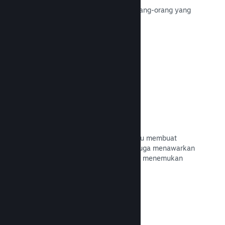
Semua game di Steam diulas oleh orang-orang yang
paling penting: pemainnya sendiri.
Baca Dokumentasi →
Mengobrol dengan teman
Daftar teman dan sistem obrolan baru membuat
pemain tetap tinggal di Steam, dan juga menawarkan
cara lain bagi calon pelanggan untuk menemukan
game-mu.
Baca Dokumentasi →