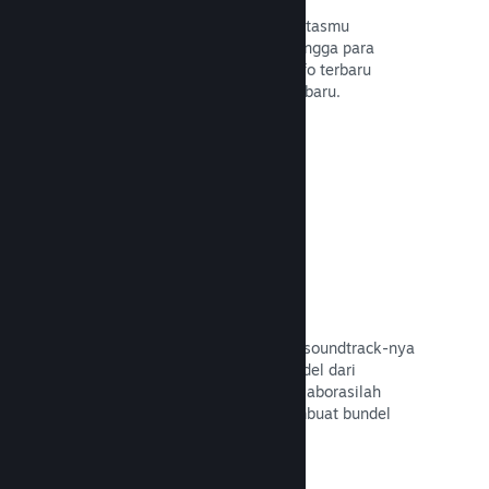
Tetap jalin hubungan dengan komunitasmu
menggunakan alat-alat bawaan sehingga para
pemain akan selalu mendapatkan info terbaru
tentang event, aktivitas, dan fitur terbaru.
Baca Dokumentasi →
Bundel game
Satukan game-mu dengan DLC atau soundtrack-nya
dalam sebuah bundel, atau buat bundel dari
keseluruhan katalogmu. Atau, berkolaborasilah
dengan pengembang lain untuk membuat bundel
bertema.
Baca Dokumentasi →