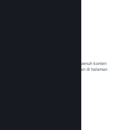
Baca Dokumentasi →
Konten kustom halaman Toko
Soroti game-mu dengan mengontrol penuh konten
dan gambar-gambar untuk ditampilkan di halaman
toko produkmu.
Baca Dokumentasi →