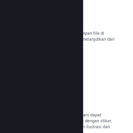
Penyimpanan Cloud
Steam Cloud secara otomatis menyimpan file di
server kami sehingga pemain dapat melanjutkan dari
posisi terakhir mereka.
Baca Dokumentasi →
Kustomisasi profil
Tambahkan Item Toko Poin agar pemain dapat
mengustomisasi Profil Steam mereka dengan stiker,
avatar, latar, dan item lainnya dengan ilustrasi dari
game-mu.