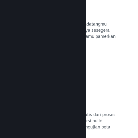
Halaman Segera Hadir
Bangun antusiasme untuk game mendatangmu
dengan meluncurkan halaman tokonya sesegera
mungkin saat sudah ada yang bisa kamu pamerkan
ke calon pelangganmu.
Baca Dokumentasi →
Proses build otomatis
Jadikan Steam sebagai bagian otomatis dari proses
build biasamu untuk mengirimkan versi build
terbarumu ke server Steam untuk pengujian beta
internal atau untuk rilis publik.