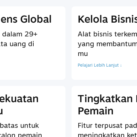
ens Global
Kelola Bisn
 dalam 29+
Alat bisnis terkem
ta uang di
yang membantum
mu
Pelajari Lebih Lanjut ↓
Kekuatan
Tingkatkan
u
Pemain
batas untuk
Fitur terpusat p
calon pemain
meningkatkan ket