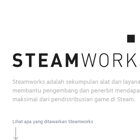
Steamworks adalah sekumpulan alat dan layan
membantu pengembang dan penerbit mendapat
maksimal dari pendistribusian game di Steam.
Lihat apa yang ditawarkan Steamworks