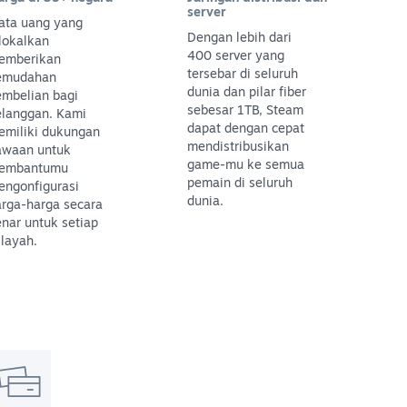
server
ata uang yang
Dengan lebih dari
lokalkan
400 server yang
emberikan
tersebar di seluruh
emudahan
dunia dan pilar fiber
embelian bagi
sebesar 1TB, Steam
elanggan. Kami
dapat dengan cepat
emiliki dukungan
mendistribusikan
awaan untuk
game-mu ke semua
embantumu
pemain di seluruh
engonfigurasi
dunia.
arga-harga secara
nar untuk setiap
layah.