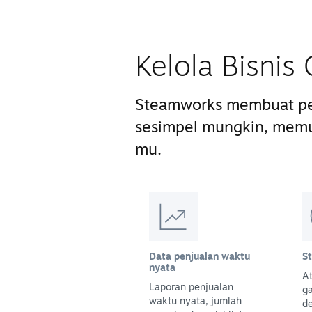
Kelola Bisni
Steamworks membuat pe
sesimpel mungkin, mem
mu.
Data penjualan waktu
S
nyata
At
Laporan penjualan
g
waktu nyata, jumlah
d