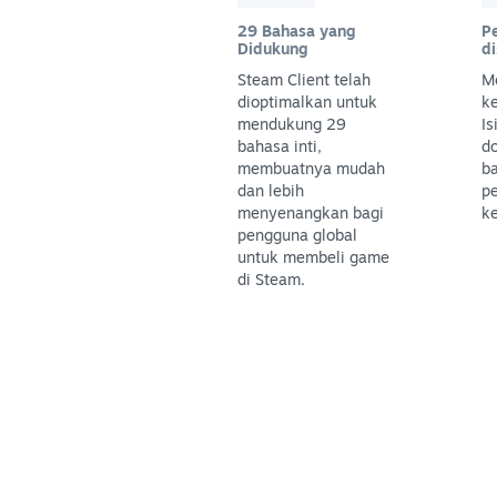
29 Bahasa yang
P
Didukung
d
Steam Client telah
M
dioptimalkan untuk
k
mendukung 29
Is
bahasa inti,
do
membuatnya mudah
ba
dan lebih
pe
menyenangkan bagi
k
pengguna global
untuk membeli game
di Steam.