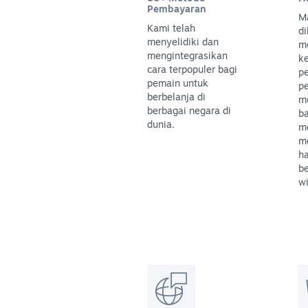
Pembayaran
M
Kami telah
di
menyelidiki dan
m
mengintegrasikan
k
cara terpopuler bagi
p
pemain untuk
p
berbelanja di
m
berbagai negara di
b
dunia.
m
m
h
be
wi