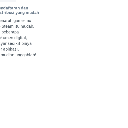
endaftaran dan
istribusi yang mudah
enaruh game-mu
e Steam itu mudah.
i beberapa
kumen digital,
yar sedikit biaya
r aplikasi,
emudian unggahlah!