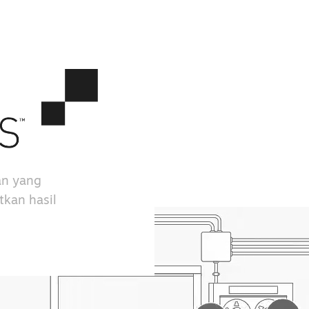
an yang
kan hasil