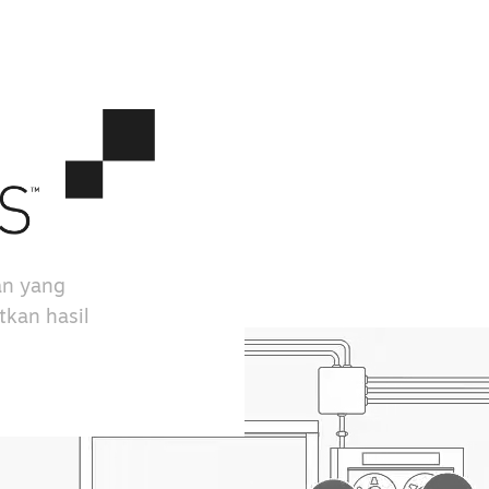
an yang
kan hasil