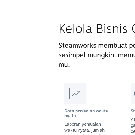
Kelola Bisni
Steamworks membuat pe
sesimpel mungkin, mem
mu.
Data penjualan waktu
S
nyata
At
Laporan penjualan
g
waktu nyata, jumlah
d