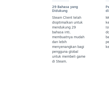
29 Bahasa yang
P
Didukung
d
Steam Client telah
M
dioptimalkan untuk
k
mendukung 29
Is
bahasa inti,
do
membuatnya mudah
ba
dan lebih
pe
menyenangkan bagi
k
pengguna global
untuk membeli game
di Steam.