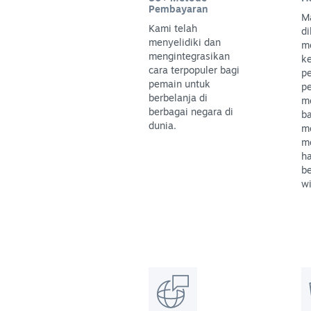
Pembayaran
M
Kami telah
di
menyelidiki dan
m
mengintegrasikan
k
cara terpopuler bagi
p
pemain untuk
p
berbelanja di
m
berbagai negara di
b
dunia.
m
m
h
be
wi