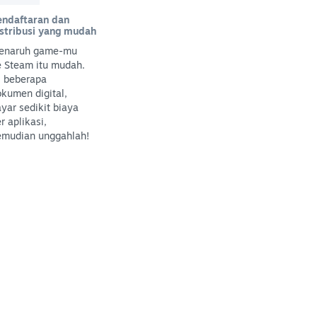
endaftaran dan
istribusi yang mudah
enaruh game-mu
e Steam itu mudah.
i beberapa
kumen digital,
yar sedikit biaya
r aplikasi,
emudian unggahlah!