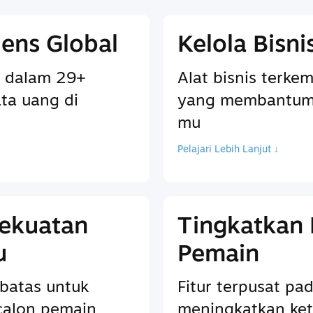
ens Global
Kelola Bisn
 dalam 29+
Alat bisnis terkem
ta uang di
yang membantum
mu
Pelajari Lebih Lanjut ↓
Kekuatan
Tingkatkan
u
Pemain
batas untuk
Fitur terpusat p
calon pemain
meningkatkan ket