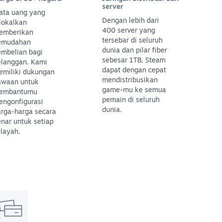
server
ata uang yang
Dengan lebih dari
lokalkan
400 server yang
emberikan
tersebar di seluruh
emudahan
dunia dan pilar fiber
embelian bagi
sebesar 1TB, Steam
elanggan. Kami
dapat dengan cepat
emiliki dukungan
mendistribusikan
awaan untuk
game-mu ke semua
embantumu
pemain di seluruh
engonfigurasi
dunia.
arga-harga secara
nar untuk setiap
layah.