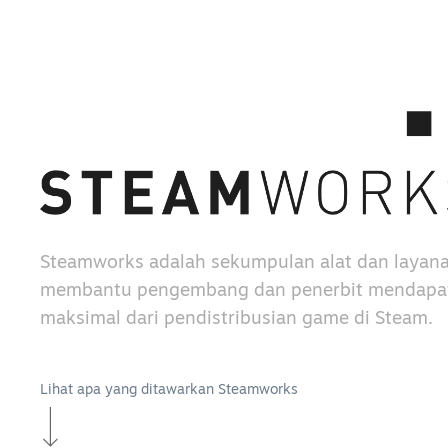
Steamworks adalah sekumpulan alat dan layan
membantu pengembang dan penerbit mendapat
maksimal dari pendistribusian game di Steam.
Lihat apa yang ditawarkan Steamworks