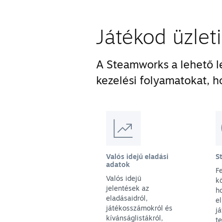
Játékod üzlet
A Steamworks a lehető le
kezelési folyamatokat, h
Valós idejű eladási
S
adatok
F
Valós idejű
k
jelentések az
h
eladásaidról,
el
játékosszámokról és
j
kívánságlistákról,
t