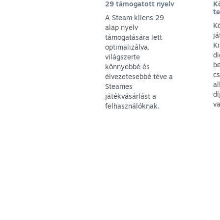
29 támogatott nyelv
Kö
te
A Steam kliens 29
K
alap nyelv
já
támogatására lett
Ki
optimalizálva,
di
világszerte
be
könnyebbé és
c
élvezetesebbé téve a
a
Steames
dí
játékvásárlást a
va
felhasználóknak.