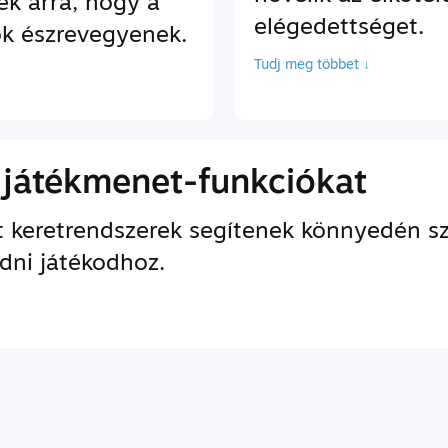
ek arra, hogy a
elégedettséget.
ok észrevegyenek.
Tudj meg többet ↓
 játékmenet-funkciókat
lt keretrendszerek segítenek könnyedén 
dni játékodhoz.