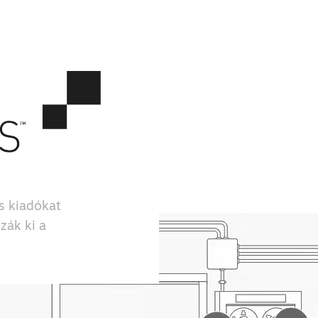
és kiadókat
zák ki a