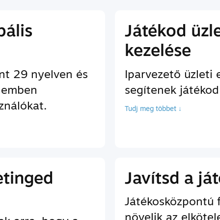
bális
Játékod üzl
kezelése
nt 29 nyelven és
Iparvezető üzleti
znemben
segítenek játéko
ználókat.
Tudj meg többet ↓
etinged
Javítsd a j
Játékosközpontú 
növelik az elkötel