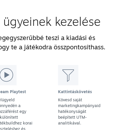
i ügyeinek kezelése
gegyszerűbbé teszi a kiadási és
ogy te a játékodra összpontosíthass.
team Playtest
Kattintáskövetés
elügyeld
Kövesd saját
önnyedén a
marketingkampányaid
ozzáférést egy
hatékonyságát
különített
beépített UTM-
átékbuildhez korai
analitikával.
eszteléshez és