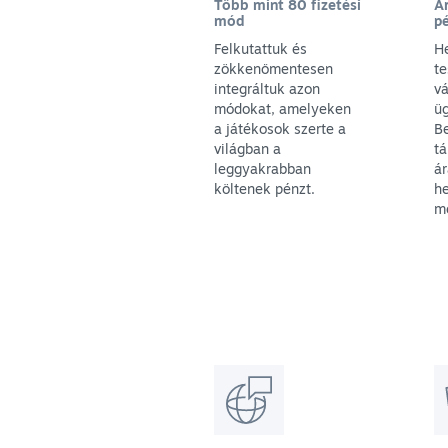
Több mint 80 fizetési
Á
mód
p
Felkutattuk és
H
zökkenőmentesen
t
integráltuk azon
vá
módokat, amelyeken
ü
a játékosok szerte a
Be
világban a
t
leggyakrabban
ár
költenek pénzt.
he
m