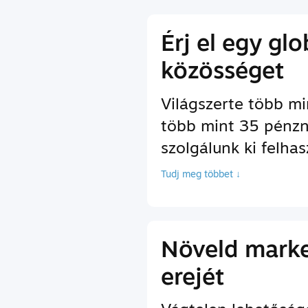
Érj el egy glo
közösséget
Világszerte több mi
több mint 35 pén
szolgálunk ki felhas
Tudj meg többet ↓
Növeld mark
erejét