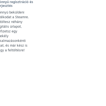
nnyű regisztráció és
rjesztés
önnyű beküldeni
tékodat a Steamre.
töltesz néhány
gitális űrlapot,
fizetsz egy
sekély
lkalmazásonkénti
jat, és már kész is
gy a feltöltésre!