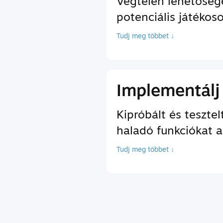
Végtelen lehetőség
potenciális játékos
Tudj meg többet ↓
Implementálj
Kipróbált és teszte
haladó funkciókat a
Tudj meg többet ↓