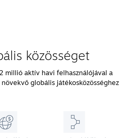
obális közösséget
 millió aktív havi felhasználójával a
növekvő globális játékosközösséghez