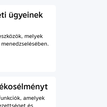
eti ügyeinek
 eszközök, melyek
d menedzselésében.
átékosélményt
funkciók, amelyek
ezettséget és