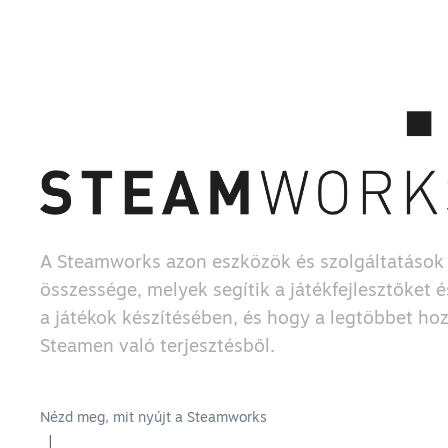
A Steamworks azon eszközök és szolgáltatások
összessége, melyek segítik a játékfejlesztőket 
a játékok készítésében, és hogy a legtöbbet hoz
Steamen való terjesztésből.
Nézd meg, mit nyújt a Steamworks