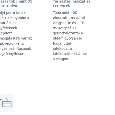
razás több mint 35
Terjesztési hálózat és
énznemben
szerverek
elyi pénznemek
Több mint 400
eszik könnyebbé a
elosztott szerverrel
sárlást az
világszerte és 1 TB-
gyfeleknek.
os üvegszálas
épített
gerinchálózattal a
ámogatásunk van az
Steam gyorsan el
ak régiónkénti
tudja juttatni
lyes beállításának
játékodat a
egkönnyítésére.
játékosokhoz bárhol
a világon.