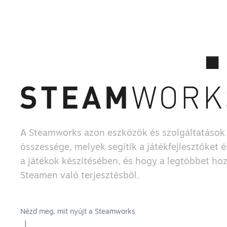
A Steamworks azon eszközök és szolgáltatások
összessége, melyek segítik a játékfejlesztőket 
a játékok készítésében, és hogy a legtöbbet hoz
Steamen való terjesztésből.
Nézd meg, mit nyújt a Steamworks