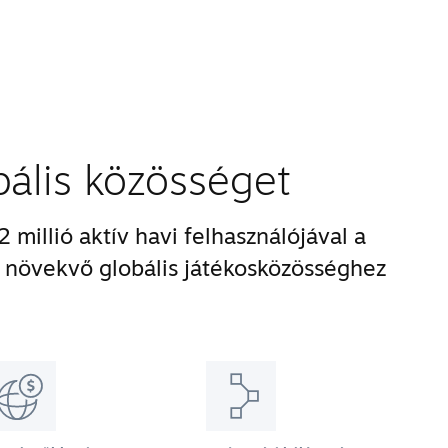
obális közösséget
 millió aktív havi felhasználójával a
növekvő globális játékosközösséghez