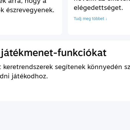
ek arra, hogy a
elégedettséget.
ok észrevegyenek.
Tudj meg többet ↓
 játékmenet-funkciókat
lt keretrendszerek segítenek könnyedén 
dni játékodhoz.