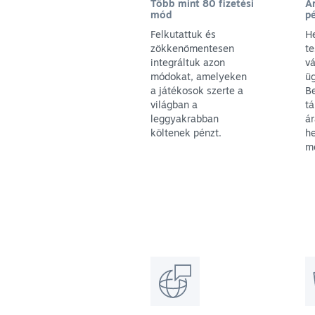
Több mint 80 fizetési
Á
mód
p
Felkutattuk és
H
zökkenőmentesen
t
integráltuk azon
vá
módokat, amelyeken
ü
a játékosok szerte a
Be
világban a
t
leggyakrabban
ár
költenek pénzt.
he
m