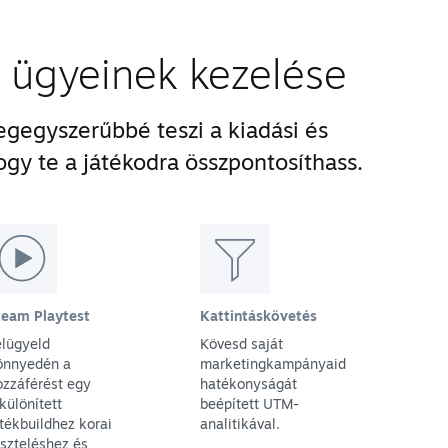
i ügyeinek kezelése
gegyszerűbbé teszi a kiadási és
ogy te a játékodra összpontosíthass.
team Playtest
Kattintáskövetés
elügyeld
Kövesd saját
önnyedén a
marketingkampányaid
ozzáférést egy
hatékonyságát
különített
beépített UTM-
átékbuildhez korai
analitikával.
eszteléshez és