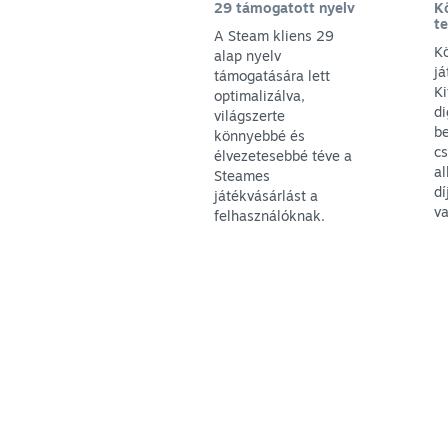
29 támogatott nyelv
Kö
te
A Steam kliens 29
K
alap nyelv
já
támogatására lett
Ki
optimalizálva,
di
világszerte
be
könnyebbé és
c
élvezetesebbé téve a
a
Steames
dí
játékvásárlást a
va
felhasználóknak.