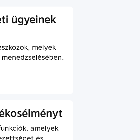
eti ügyeinek
 eszközök, melyek
d menedzselésében.
átékosélményt
funkciók, amelyek
ezettséget és