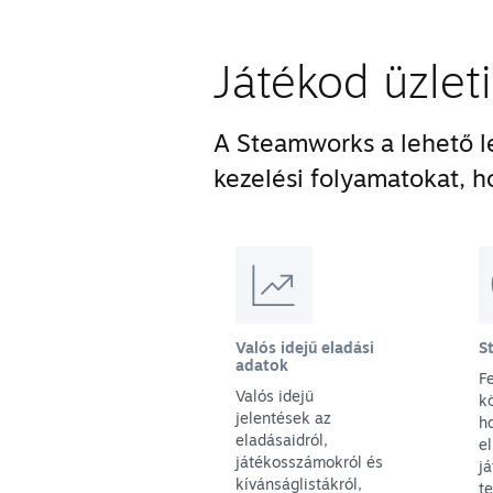
Játékod üzlet
A Steamworks a lehető le
kezelési folyamatokat, h
Valós idejű eladási
S
adatok
F
Valós idejű
k
jelentések az
h
eladásaidról,
el
játékosszámokról és
j
kívánságlistákról,
t