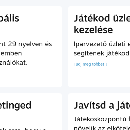
bális
Játékod üzl
kezelése
nt 29 nyelven és
Iparvezető üzleti
znemben
segítenek játéko
ználókat.
Tudj meg többet ↓
etinged
Javítsd a j
Játékosközpontú 
növelik az elkötel