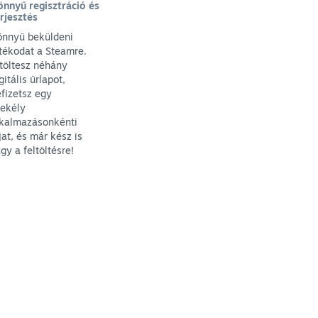
nnyű regisztráció és
rjesztés
önnyű beküldeni
tékodat a Steamre.
töltesz néhány
gitális űrlapot,
fizetsz egy
sekély
lkalmazásonkénti
jat, és már kész is
gy a feltöltésre!