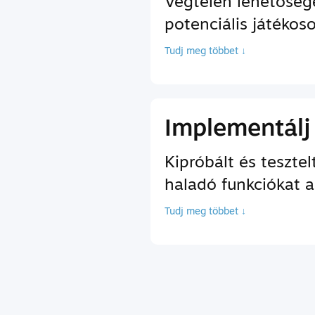
Végtelen lehetőség
potenciális játékos
Tudj meg többet ↓
Implementálj
Kipróbált és teszte
haladó funkciókat a
Tudj meg többet ↓