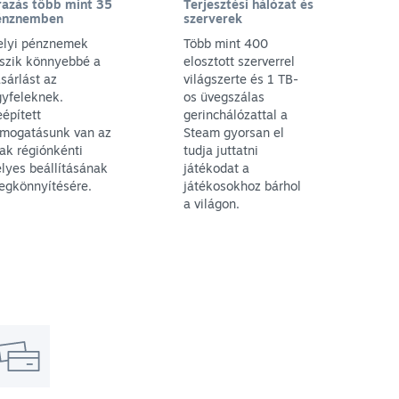
razás több mint 35
Terjesztési hálózat és
énznemben
szerverek
elyi pénznemek
Több mint 400
eszik könnyebbé a
elosztott szerverrel
sárlást az
világszerte és 1 TB-
gyfeleknek.
os üvegszálas
épített
gerinchálózattal a
ámogatásunk van az
Steam gyorsan el
ak régiónkénti
tudja juttatni
lyes beállításának
játékodat a
egkönnyítésére.
játékosokhoz bárhol
a világon.