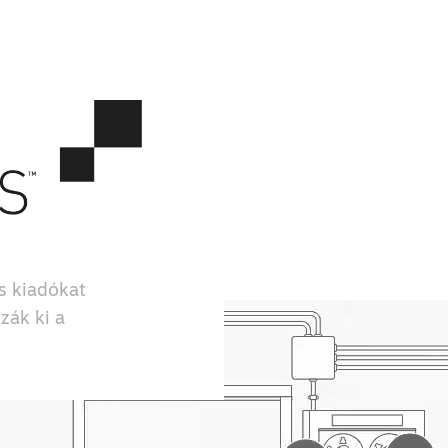
és kiadókat
zák ki a