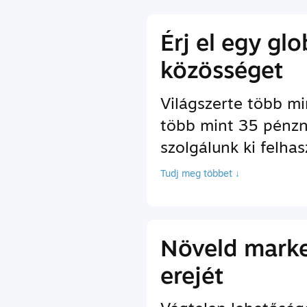
Érj el egy glo
közösséget
Világszerte több mi
több mint 35 pén
szolgálunk ki felhas
Tudj meg többet ↓
Növeld mark
erejét