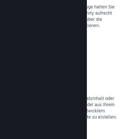
Mithilfe unserer integrierten Werkzeuge halten Sie
die Kommunikation mit Ihrer Community aufrecht
und Ihre Spieler auf dem Laufenden über die
neuesten Events, Aktionen und Funktionen.
Dokumentation lesen →
Spielebündel
Bündeln Sie Ihr Spiel mit seinem Zusatzinhalt oder
Soundtrack. Sie können auch ein Bündel aus Ihrem
Gesamtkatalog erstellen oder mit Entwicklern
zusammenarbeiten, um Themenpakete zu erstellen.
Dokumentation lesen →