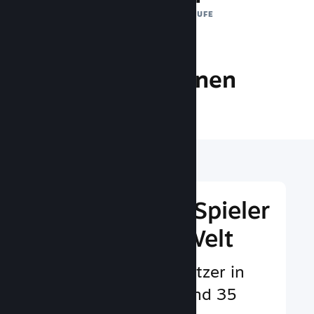
TÄGLICHE SEITENABRUFE
35.6 Millionen
SPIELER ONLINE
Erreichen Sie Spieler
rund um die Welt
Bedient weltweit Nutzer in
über 29 Sprachen und 35