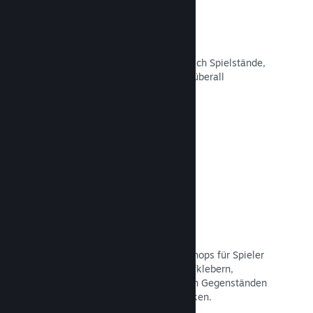
Cloud-Spielstände
Die Steam Cloud speichert automatisch Spielstände,
damit Spieler ihr Spiel jederzeit und überall
fortsetzen können.
Dokumentation lesen →
Profilanpassung
Fügen Sie Gegenstände des Punkteshops für Spieler
hinzu, um deren Steam-Profil mit Aufklebern,
Avataren, Hintergründen und anderen Gegenständen
mit Artworks Ihres Spiels zu schmücken.