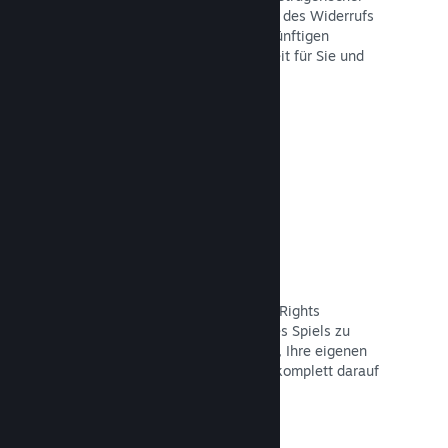
Einkäufe durch Steam, einschließlich des Widerrufs
von Inhalten und der Verhinderung künftigen
Missbrauchs, sorgt für mehr Sicherheit für Sie und
Ihre Spieler.
Dokumentation lesen →
Piraterie/DRM-Optionen
Verwenden Sie Steams DRM (Digital Rights
Management), um den Diebstahl Ihres Spiels zu
verhindern. Sie haben auch die Wahl, Ihre eigenen
Werkzeuge zu implementieren oder komplett darauf
zu verzichten.
Dokumentation lesen →