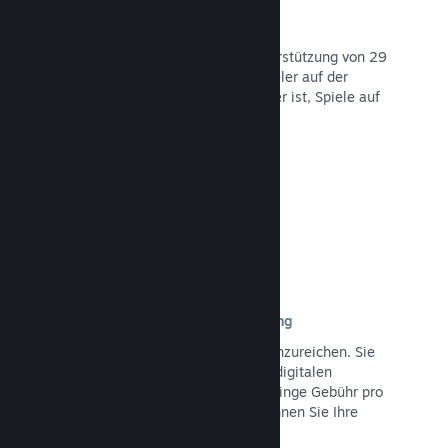
29 unterstützte Sprachen
Der Steam-Client wurde für die Unterstützung von 29
Sprachen optimiert, damit es für Spieler auf der
ganzen Welt leichter und angenehmer ist, Spiele auf
Steam zu kaufen.
Dokumentation lesen →
Einfache Registrierung und Verteilung
Es ist einfach, ein Spiel bei Steam einzureichen. Sie
brauchen lediglich die notwendigen digitalen
Dokumente auszufüllen und eine geringe Gebühr pro
Anwendung zu zahlen und schon können Sie Ihre
Inhalte hochladen!