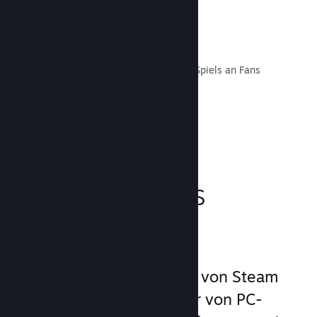
Spiele-Soundtracks
Verkaufen Sie den Soundtrack Ihres Spiels an Fans
weltweit.
Dokumentation lesen →
Spielererlebnis
verbessern
Die einzigartigen Dienste von Steam
leisten mehr für Publisher von PC-