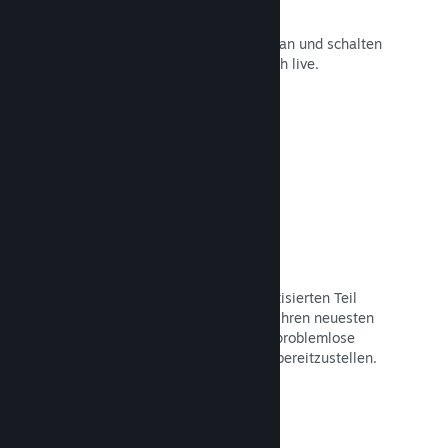
Bald verfügbare Seiten
Kurbeln Sie Interesse an Ihrem Spiel an und schalten
Sie Ihre Shopseite so früh wie möglich live.
Dokumentation lesen →
Automatisierter Build-Prozess
Machen Sie Steam zu einem automatisierten Teil
Ihres normalen Build-Prozesses, um Ihren neuesten
Build für interne Betatests und eine problemlose
Veröffentlichung auf Steam-Servern bereitzustellen.
Dokumentation lesen →