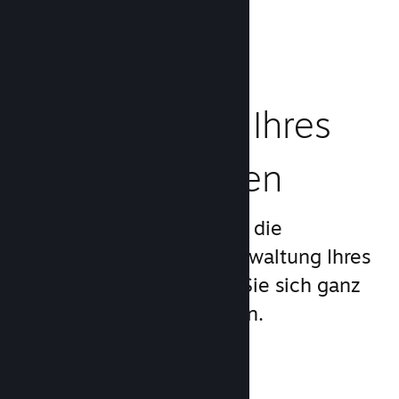
Dokumentation lesen →
Unternehmen Ihres
Spiels verwalten
Steamworks macht Ihnen die
Veröffentlichung und Verwaltung Ihres
Spiels leicht. So können Sie sich ganz
auf Ihr Spiel konzentrieren.