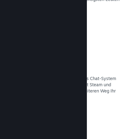
bewertet: Ihren Spielern.
Dokumentation lesen →
Mit Freunden chatten
Freundeslisten und ein überarbeitetes Chat-System
fördern die Interaktion der Spieler mit Steam und
bieten potenziellen Kunden einen weiteren Weg Ihr
Spiel zu entdecken.
Dokumentation lesen →