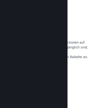
Rabatt- und Verkaufsaktionen
Nehmen Sie an allgemeinen Rabattaktionen auf
Steam teil, die für alle Entwickler zugänglich sind,
oder wenden Sie entsprechend Ihren
Marketinganforderungen Ihre eigenen Rabatte an.
Dokumentation lesen →
Events und Ankündigungen