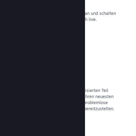
Bald verfügbare Seiten
Kurbeln Sie Interesse an Ihrem Spiel an und schalten
Sie Ihre Shopseite so früh wie möglich live.
Dokumentation lesen →
Automatisierter Build-Prozess
Machen Sie Steam zu einem automatisierten Teil
Ihres normalen Build-Prozesses, um Ihren neuesten
Build für interne Betatests und eine problemlose
Veröffentlichung auf Steam-Servern bereitzustellen.
Dokumentation lesen →