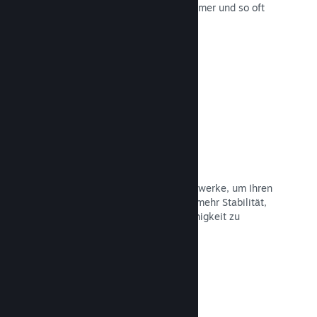
Veröffentlichen Sie Updates wann immer und so oft
wie nötig.
Dokumentation lesen →
Schnelle Netzwerke
Nutzen Sie Valves Backbone für Netzwerke, um Ihren
Netzwerkverkehr zu steuern und für mehr Stabilität,
Geschwindigkeit und Widerstandsfähigkeit zu
sorgen.
Dokumentation lesen →