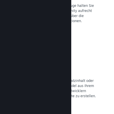
Mithilfe unserer integrierten Werkzeuge halten Sie
die Kommunikation mit Ihrer Community aufrecht
und Ihre Spieler auf dem Laufenden über die
neuesten Events, Aktionen und Funktionen.
Dokumentation lesen →
Spielebündel
Bündeln Sie Ihr Spiel mit seinem Zusatzinhalt oder
Soundtrack. Sie können auch ein Bündel aus Ihrem
Gesamtkatalog erstellen oder mit Entwicklern
zusammenarbeiten, um Themenpakete zu erstellen.
Dokumentation lesen →