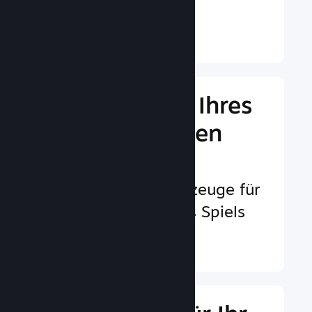
Währungen
Weitere Informationen ↓
Unternehmen Ihres
Spiels verwalten
Branchenführende
Unternehmenswerkzeuge für
die Verwaltung Ihres Spiels
Weitere Informationen ↓