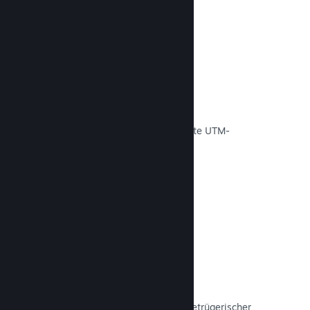
UTM-Verfolgung
Verfolgen Sie die Effektivität Ihrer
Marketingkampagnen über eingebaute UTM-
Analysen.
Dokumentation lesen →
Betrug vorbeugen
Unsere automatisierte Abwicklung betrügerischer