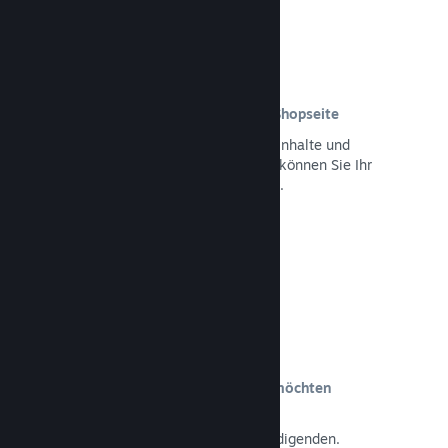
Benutzerdefinierte Inhalte auf der Shopseite
Mit vollständiger Kontrolle über alle Inhalte und
Bilder auf der Shopseite Ihres Spiels können Sie Ihr
Produkt im besten Licht präsentieren.
Dokumentation lesen →
Aktualisieren Sie, wann immer Sie möchten
Mit unseren Werkzeugen können Sie
Aktualisierungen kinderleicht ankündigenden.