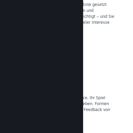
Spieler, die Ihr Spiel auf Ihre Wunschliste gesetzt
haben, werden bei Veröffentlichungen und
Rabattaktionen automatisch benachrichtigt – und Sie
erhalten Daten darüber, wie viele Spieler Interesse
zeigen.
Dokumentation lesen →
Steam Early Access
Geben Sie Ihrer Community die Chance, Ihr Spiel
noch während der Entwicklung zu erleben. Formen
Sie Spielererwartungen mit direktem Feedback von
Spielern.
Dokumentation lesen →