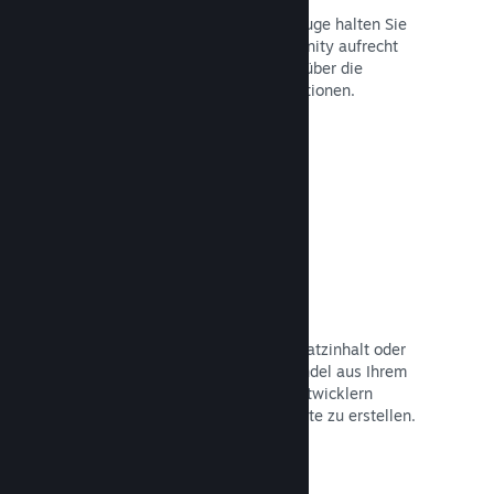
Mithilfe unserer integrierten Werkzeuge halten Sie
die Kommunikation mit Ihrer Community aufrecht
und Ihre Spieler auf dem Laufenden über die
neuesten Events, Aktionen und Funktionen.
Dokumentation lesen →
Spielebündel
Bündeln Sie Ihr Spiel mit seinem Zusatzinhalt oder
Soundtrack. Sie können auch ein Bündel aus Ihrem
Gesamtkatalog erstellen oder mit Entwicklern
zusammenarbeiten, um Themenpakete zu erstellen.
Dokumentation lesen →