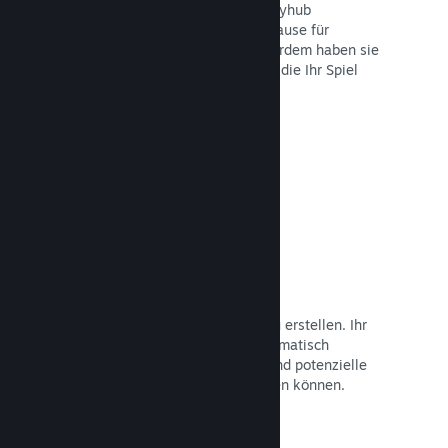
Fans können sich in Ihrem Communityhub
versammeln, einem integrierten Zuhause für
Diskussionen und Nachrichten. Außerdem haben sie
die Möglichkeit, Inhalte zu erstellen, die Ihr Spiel
verbessern.
Dokumentation lesen →
Foren
Es ist nicht erforderlich, ein Forum zu erstellen. Ihr
Communityhub verfügt über ein automatisch
eingerichtetes Forum, in dem Fans und potenzielle
Käufer sich über Ihr Spiel austauschen können.
Dokumentation lesen →