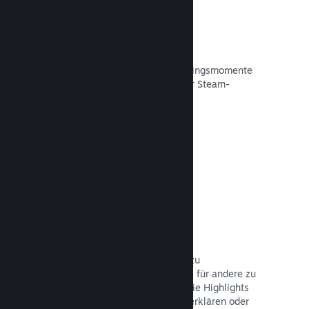
Schnappschuss-Screenshots
Spieler können problemlos ihre Lieblingsmomente
aus Ihrem Spiel mit Freunden und der Steam-
Community teilen.
Dokumentation lesen →
Von Nutzern erstellte Guides
Fans haben die Möglichkeit, Guides zu
veröffentlichen und das Spielerlebnis für andere zu
vertiefen und zu verbessern, indem sie Highlights
zeigen, komplexe Zusammenhänge erklären oder