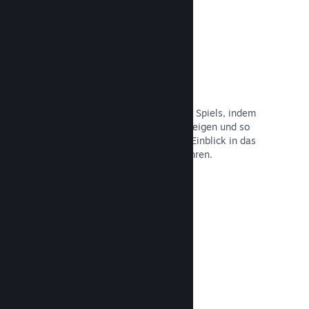
Zeigen Sie Übertragungen
Involvieren Sie die Unterstützer Ihres Spiels, indem
Sie Streamer auf Ihrer Produktseite zeigen und so
potenziellen Käufern einen direkten Einblick in das
Gameplay und die Community gewähren.
Dokumentation lesen →
Communityhub