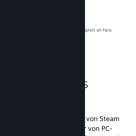
Spiele-Soundtracks
Verkaufen Sie den Soundtrack Ihres Spiels an Fans
weltweit.
Dokumentation lesen →
Spielererlebnis
verbessern
Die einzigartigen Dienste von Steam
leisten mehr für Publisher von PC-