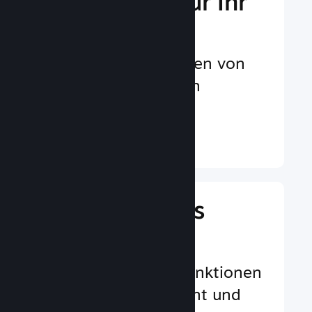
Mehr Power für Ihr
Marketing
Endlose Möglichkeiten von
potenziellen Spielern
entdeckt zu werden
Weitere Informationen ↓
Spielererlebnis
verbessern
Spielerorientierte Funktionen
für mehr Engagement und