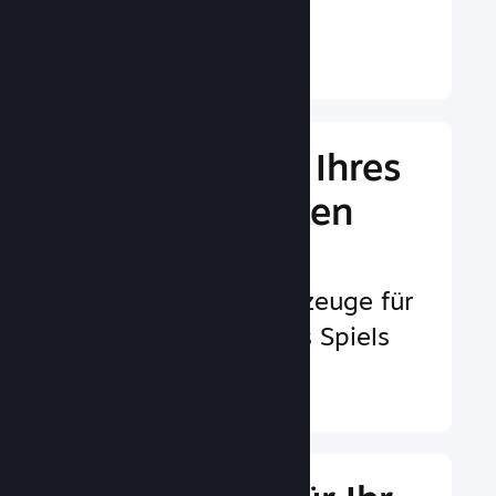
Währungen
Weitere Informationen ↓
Unternehmen Ihres
Spiels verwalten
Branchenführende
Unternehmenswerkzeuge für
die Verwaltung Ihres Spiels
Weitere Informationen ↓