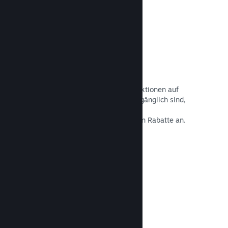
Rabatt- und Verkaufsaktionen
Nehmen Sie an allgemeinen Rabattaktionen auf
Steam teil, die für alle Entwickler zugänglich sind,
oder wenden Sie entsprechend Ihren
Marketinganforderungen Ihre eigenen Rabatte an.
Dokumentation lesen →
Events und Ankündigungen