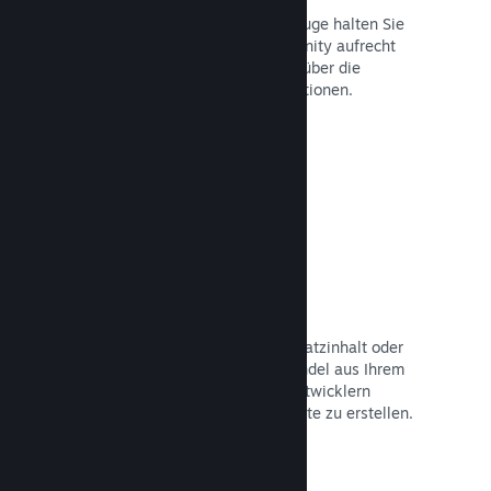
Mithilfe unserer integrierten Werkzeuge halten Sie
die Kommunikation mit Ihrer Community aufrecht
und Ihre Spieler auf dem Laufenden über die
neuesten Events, Aktionen und Funktionen.
Dokumentation lesen →
Spielebündel
Bündeln Sie Ihr Spiel mit seinem Zusatzinhalt oder
Soundtrack. Sie können auch ein Bündel aus Ihrem
Gesamtkatalog erstellen oder mit Entwicklern
zusammenarbeiten, um Themenpakete zu erstellen.
Dokumentation lesen →