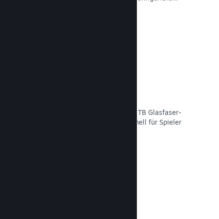
Dokumentation lesen →
Verteilungsnetzwerk und -server
Mit über 400 Servern weltweit und 1 TB Glasfaser-
Backbone macht Steam Ihr Spiel schnell für Spieler
auf der ganzen Welt zugänglich.
Dokumentation lesen →