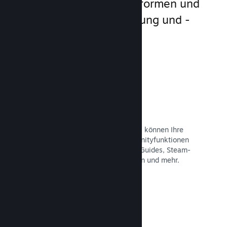
Spielen als Standardplattformen und
bieten mehr Kundenbindung und -
zufriedenheit.
Steam-Overlay
Über die Benutzeroberfläche im Spiel können Ihre
Spieler auf eine Vielzahl von Communityfunktionen
zugreifen, wie von Nutzern erstellte Guides, Steam-
Chat, Fortschritt bei Errungenschaften und mehr.
Dokumentation lesen →