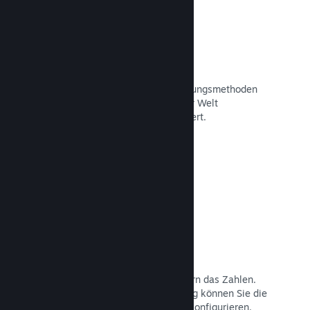
Mehr als 80 Zahlungsmethoden
Wir haben recherchiert, welche Zahlungsmethoden
Spieler in verschiedenen Ländern der Welt
verwenden und diese nahtlos integriert.
Dokumentation lesen →
Preisgestaltung in 35+ Währungen
Landeswährungen erleichtern Spielern das Zahlen.
Mit Steams integrierter Unterstützung können Sie die
Preise für jede Region angemessen konfigurieren.