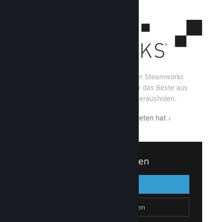
Mit den Werkzeugen und Diensten von Steamworks
können Spieleentwickler und Publisher das Beste aus
dem Vertrieb von Spielen auf Steam herausholen.
Jetzt ansehen, was Steamworks zu bieten hat
↓
Bei Steamworks anmelden
Zurück
Anmelden
Steam-Account erstellen
Steamworks beitreten