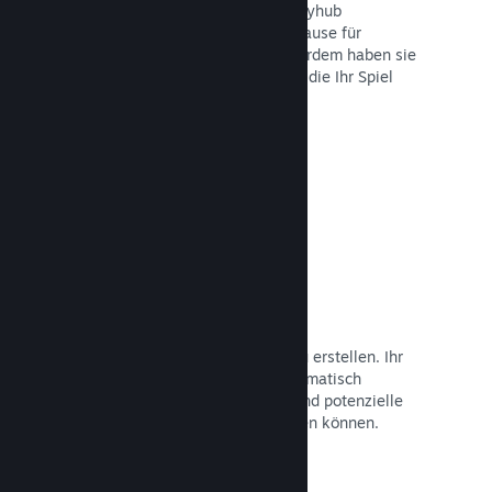
Fans können sich in Ihrem Communityhub
versammeln, einem integrierten Zuhause für
Diskussionen und Nachrichten. Außerdem haben sie
die Möglichkeit, Inhalte zu erstellen, die Ihr Spiel
verbessern.
Dokumentation lesen →
Foren
Es ist nicht erforderlich, ein Forum zu erstellen. Ihr
Communityhub verfügt über ein automatisch
eingerichtetes Forum, in dem Fans und potenzielle
Käufer sich über Ihr Spiel austauschen können.
Dokumentation lesen →