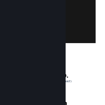
erstellen ist einfach und kostenlos!
Steam-Account? Einen Account zu
Account anmelden. Sie haben keinen
sich mit Ihrem bestehenden Steam-
Greifen Sie auf Steamworks zu, indem Sie
Steamworks beitreten
132 Mio.
AKTIVE NUTZER (MONAT)
1 Billion