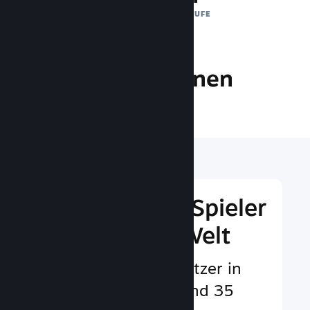
TÄGLICHE SEITENABRUFE
27.2 Millionen
SPIELER ONLINE
Erreichen Sie Spieler
rund um die Welt
Bedient weltweit Nutzer in
über 29 Sprachen und 35