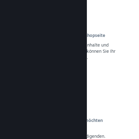
Benutzerdefinierte Inhalte auf der Shopseite
Mit vollständiger Kontrolle über alle Inhalte und
Bilder auf der Shopseite Ihres Spiels können Sie Ihr
Produkt im besten Licht präsentieren.
Dokumentation lesen →
Aktualisieren Sie, wann immer Sie möchten
Mit unseren Werkzeugen können Sie
Aktualisierungen kinderleicht ankündigenden.