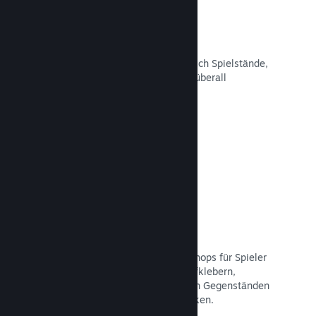
Cloud-Spielstände
Die Steam Cloud speichert automatisch Spielstände,
damit Spieler ihr Spiel jederzeit und überall
fortsetzen können.
Dokumentation lesen →
Profilanpassung
Fügen Sie Gegenstände des Punkteshops für Spieler
hinzu, um deren Steam-Profil mit Aufklebern,
Avataren, Hintergründen und anderen Gegenständen
mit Artworks Ihres Spiels zu schmücken.