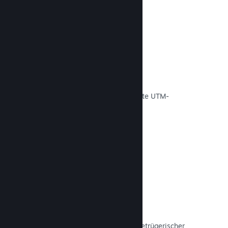
UTM-Verfolgung
Verfolgen Sie die Effektivität Ihrer
Marketingkampagnen über eingebaute UTM-
Analysen.
Dokumentation lesen →
Betrug vorbeugen
Unsere automatisierte Abwicklung betrügerischer