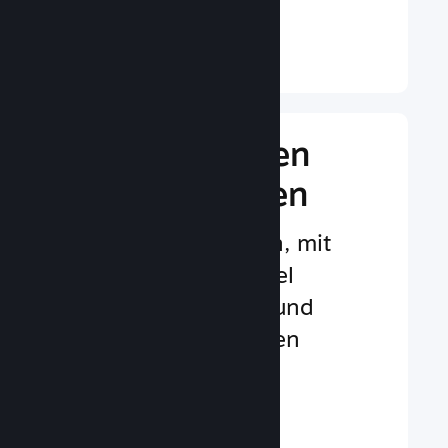
Zufriedenheit
Weitere Informationen ↓
Spielfunktionen
implementieren
Bewährte Strukturen, mit
denen Sie Ihrem Spiel
mühelos Standard- und
erweiterte Funktionen
hinzufügen können
Weitere Informationen ↓