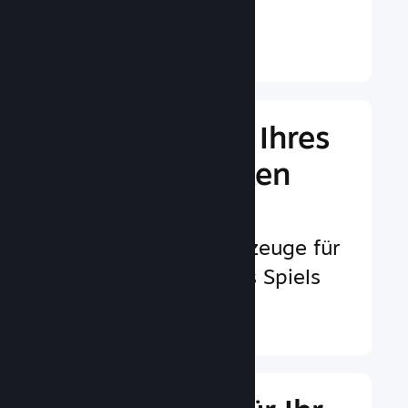
Währungen
Weitere Informationen ↓
Unternehmen Ihres
Spiels verwalten
Branchenführende
Unternehmenswerkzeuge für
die Verwaltung Ihres Spiels
Weitere Informationen ↓