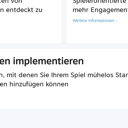
ten von
Spielerorientierte
rn entdeckt zu
mehr Engagement
Weitere Informationen ↓
nen implementieren
n, mit denen Sie Ihrem Spiel mühelos Sta
nen hinzufügen können