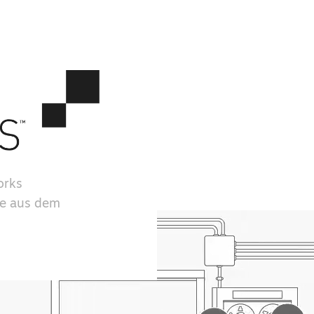
orks
te aus dem