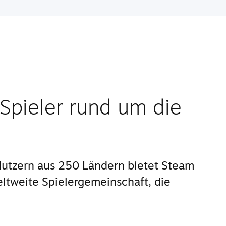
 Spieler rund um die
Nutzern aus 250 Ländern bietet Steam
eltweite Spielergemeinschaft, die