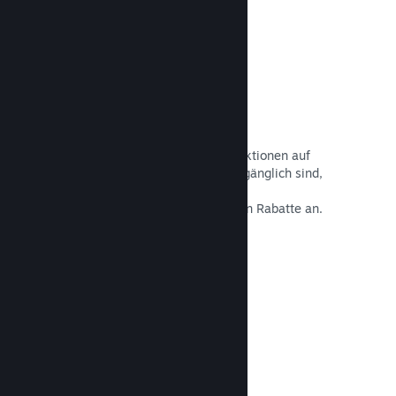
Rabatt- und Verkaufsaktionen
Nehmen Sie an allgemeinen Rabattaktionen auf
Steam teil, die für alle Entwickler zugänglich sind,
oder wenden Sie entsprechend Ihren
Marketinganforderungen Ihre eigenen Rabatte an.
Dokumentation lesen →
Events und Ankündigungen