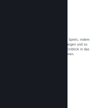
Zeigen Sie Übertragungen
Involvieren Sie die Unterstützer Ihres Spiels, indem
Sie Streamer auf Ihrer Produktseite zeigen und so
potenziellen Käufern einen direkten Einblick in das
Gameplay und die Community gewähren.
Dokumentation lesen →
Communityhub