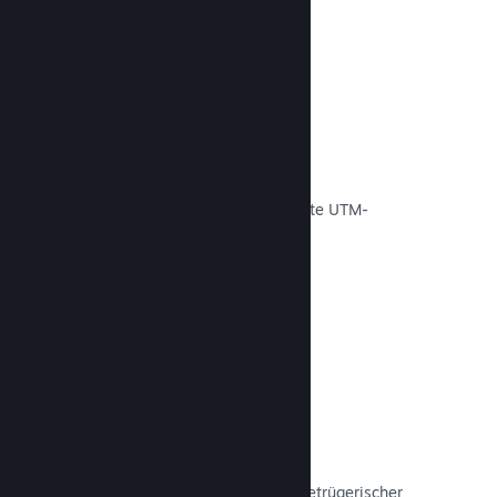
UTM-Verfolgung
Verfolgen Sie die Effektivität Ihrer
Marketingkampagnen über eingebaute UTM-
Analysen.
Dokumentation lesen →
Betrug vorbeugen
Unsere automatisierte Abwicklung betrügerischer