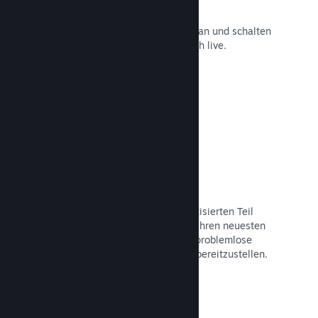
Bald verfügbare Seiten
Kurbeln Sie Interesse an Ihrem Spiel an und schalten
Sie Ihre Shopseite so früh wie möglich live.
Dokumentation lesen →
Automatisierter Build-Prozess
Machen Sie Steam zu einem automatisierten Teil
Ihres normalen Build-Prozesses, um Ihren neuesten
Build für interne Betatests und eine problemlose
Veröffentlichung auf Steam-Servern bereitzustellen.
Dokumentation lesen →