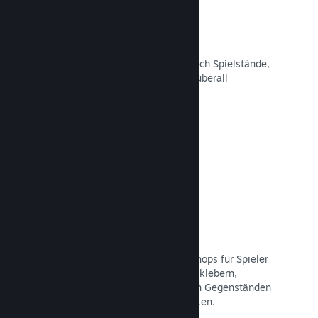
Cloud-Spielstände
Die Steam Cloud speichert automatisch Spielstände,
damit Spieler ihr Spiel jederzeit und überall
fortsetzen können.
Dokumentation lesen →
Profilanpassung
Fügen Sie Gegenstände des Punkteshops für Spieler
hinzu, um deren Steam-Profil mit Aufklebern,
Avataren, Hintergründen und anderen Gegenständen
mit Artworks Ihres Spiels zu schmücken.