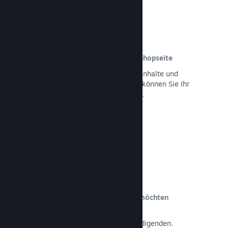
Benutzerdefinierte Inhalte auf der Shopseite
Mit vollständiger Kontrolle über alle Inhalte und
Bilder auf der Shopseite Ihres Spiels können Sie Ihr
Produkt im besten Licht präsentieren.
Dokumentation lesen →
Aktualisieren Sie, wann immer Sie möchten
Mit unseren Werkzeugen können Sie
Aktualisierungen kinderleicht ankündigenden.