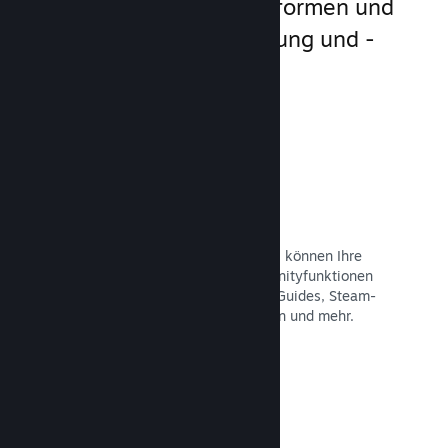
Spielen als Standardplattformen und
bieten mehr Kundenbindung und -
zufriedenheit.
Steam-Overlay
Über die Benutzeroberfläche im Spiel können Ihre
Spieler auf eine Vielzahl von Communityfunktionen
zugreifen, wie von Nutzern erstellte Guides, Steam-
Chat, Fortschritt bei Errungenschaften und mehr.
Dokumentation lesen →