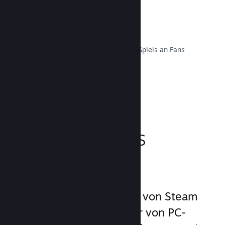
Spiele-Soundtracks
Verkaufen Sie den Soundtrack Ihres Spiels an Fans
weltweit.
Dokumentation lesen →
Spielererlebnis
verbessern
Die einzigartigen Dienste von Steam
leisten mehr für Publisher von PC-