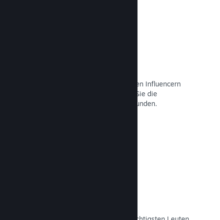
Curator Connect
Präsentieren Sie Ihr Spiel den richtigen Influencern
und Steam-Kuratoren und erreichen Sie die
größtmögliche Anzahl potenzieller Kunden.
Dokumentation lesen →
Rezensionen
Spiele auf Steam werden von den wichtigsten Leuten