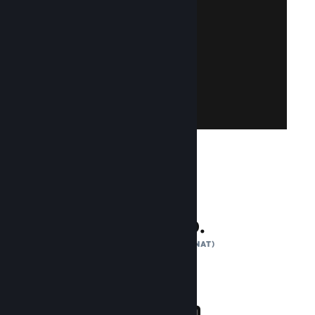
erstellen ist einfach und kostenlos!
Steam-Account? Einen Account zu
Account anmelden. Sie haben keinen
sich mit Ihrem bestehenden Steam-
Greifen Sie auf Steamworks zu, indem Sie
Steamworks beitreten
132 Mio.
AKTIVE NUTZER (MONAT)
1 Billion