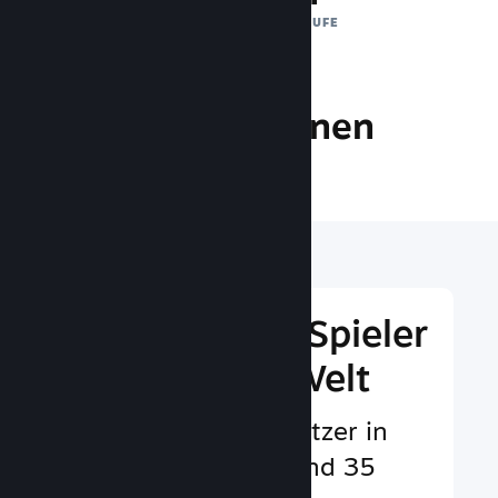
TÄGLICHE SEITENABRUFE
27.5 Millionen
SPIELER ONLINE
Erreichen Sie Spieler
rund um die Welt
Bedient weltweit Nutzer in
über 29 Sprachen und 35