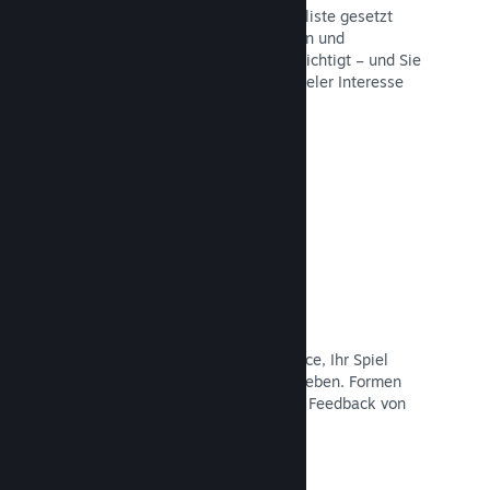
Spieler, die Ihr Spiel auf Ihre Wunschliste gesetzt
haben, werden bei Veröffentlichungen und
Rabattaktionen automatisch benachrichtigt – und Sie
erhalten Daten darüber, wie viele Spieler Interesse
zeigen.
Dokumentation lesen →
Steam Early Access
Geben Sie Ihrer Community die Chance, Ihr Spiel
noch während der Entwicklung zu erleben. Formen
Sie Spielererwartungen mit direktem Feedback von
Spielern.
Dokumentation lesen →