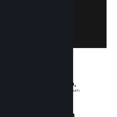
erstellen ist einfach und kostenlos!
Steam-Account? Einen Account zu
Account anmelden. Sie haben keinen
sich mit Ihrem bestehenden Steam-
Greifen Sie auf Steamworks zu, indem Sie
Steamworks beitreten
132 Mio.
AKTIVE NUTZER (MONAT)
1 Billion