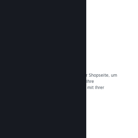
Rätsel lösen.
Dokumentation lesen →
Livestreams
Streamen Sie Ihr Spiel direkt auf Ihrer Shopseite, um
auf Events hinzuweisen, Einblicke in Ihre
Spieleentwicklung zu gewähren oder mit Ihrer
Community zu kommunizieren.
Dokumentation lesen →