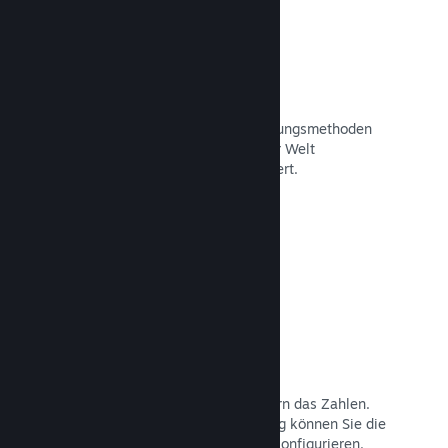
Mehr als 80 Zahlungsmethoden
Wir haben recherchiert, welche Zahlungsmethoden
Spieler in verschiedenen Ländern der Welt
verwenden und diese nahtlos integriert.
Dokumentation lesen →
Preisgestaltung in 35+ Währungen
Landeswährungen erleichtern Spielern das Zahlen.
Mit Steams integrierter Unterstützung können Sie die
Preise für jede Region angemessen konfigurieren.