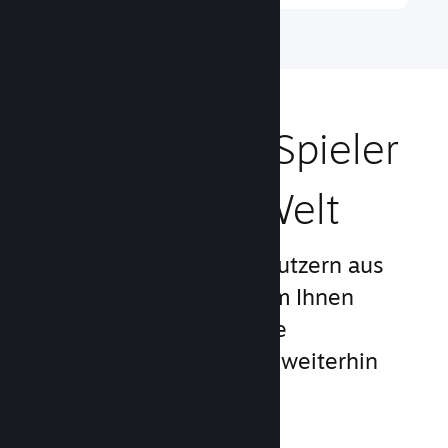
Erreichen Sie Spieler
rund um die Welt
Mit über 132 Millionen Nutzern aus
250 Ländern bietet Steam Ihnen
Zugriff auf eine weltweite
Spielergemeinschaft, die weiterhin
wächst.