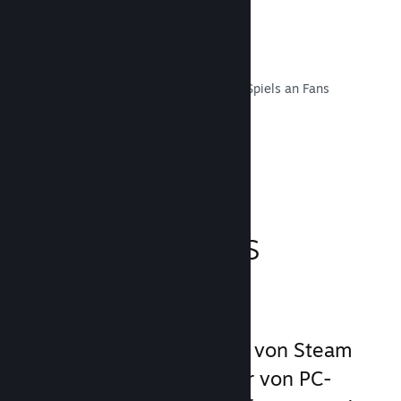
Spiele-Soundtracks
Verkaufen Sie den Soundtrack Ihres Spiels an Fans
weltweit.
Dokumentation lesen →
Spielererlebnis
verbessern
Die einzigartigen Dienste von Steam
leisten mehr für Publisher von PC-