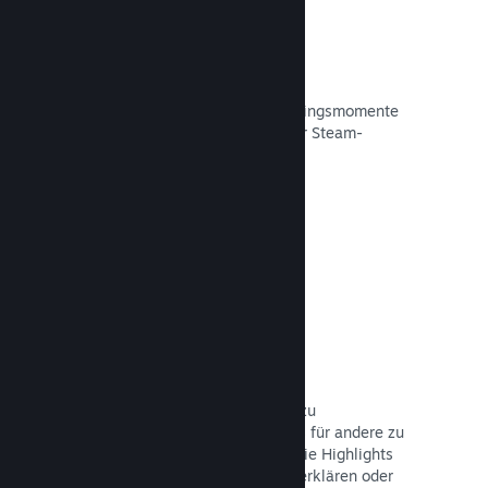
Schnappschuss-Screenshots
Spieler können problemlos ihre Lieblingsmomente
aus Ihrem Spiel mit Freunden und der Steam-
Community teilen.
Dokumentation lesen →
Von Nutzern erstellte Guides
Fans haben die Möglichkeit, Guides zu
veröffentlichen und das Spielerlebnis für andere zu
vertiefen und zu verbessern, indem sie Highlights
zeigen, komplexe Zusammenhänge erklären oder