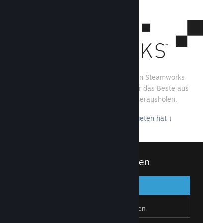
Mit den Werkzeugen und Diensten von Steamworks
können Spieleentwickler und Publisher das Beste aus
dem Vertrieb von Spielen auf Steam herausholen.
Jetzt ansehen, was Steamworks zu bieten hat
↓
Bei Steamworks anmelden
Zurück
Anmelden
Steam-Account erstellen
Steamworks beitreten