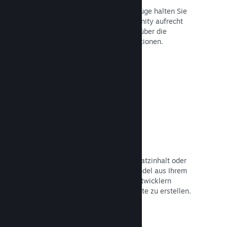
Mithilfe unserer integrierten Werkzeuge halten Sie
die Kommunikation mit Ihrer Community aufrecht
und Ihre Spieler auf dem Laufenden über die
neuesten Events, Aktionen und Funktionen.
Dokumentation lesen →
Spielebündel
Bündeln Sie Ihr Spiel mit seinem Zusatzinhalt oder
Soundtrack. Sie können auch ein Bündel aus Ihrem
Gesamtkatalog erstellen oder mit Entwicklern
zusammenarbeiten, um Themenpakete zu erstellen.
Dokumentation lesen →