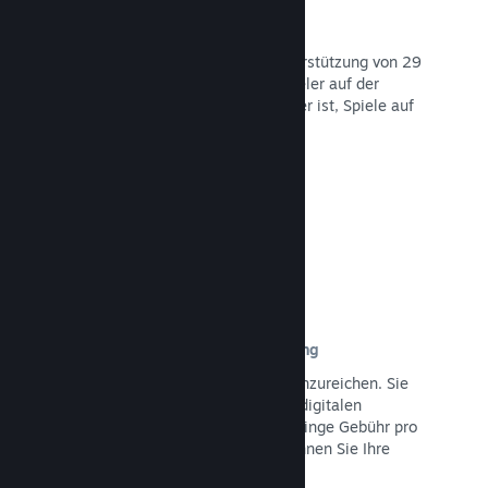
29 unterstützte Sprachen
Der Steam-Client wurde für die Unterstützung von 29
Sprachen optimiert, damit es für Spieler auf der
ganzen Welt leichter und angenehmer ist, Spiele auf
Steam zu kaufen.
Dokumentation lesen →
Einfache Registrierung und Verteilung
Es ist einfach, ein Spiel bei Steam einzureichen. Sie
brauchen lediglich die notwendigen digitalen
Dokumente auszufüllen und eine geringe Gebühr pro
Anwendung zu zahlen und schon können Sie Ihre
Inhalte hochladen!