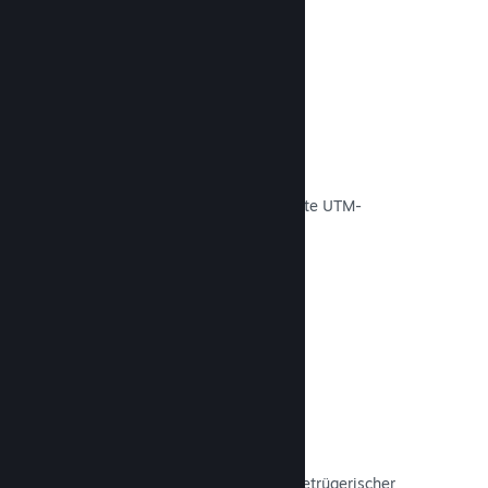
UTM-Verfolgung
Verfolgen Sie die Effektivität Ihrer
Marketingkampagnen über eingebaute UTM-
Analysen.
Dokumentation lesen →
Betrug vorbeugen
Unsere automatisierte Abwicklung betrügerischer