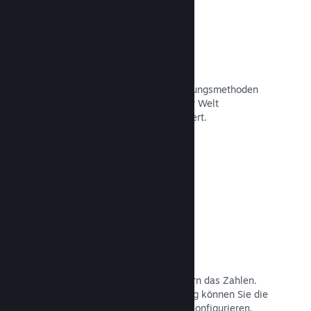
Mehr als 80 Zahlungsmethoden
Wir haben recherchiert, welche Zahlungsmethoden
Spieler in verschiedenen Ländern der Welt
verwenden und diese nahtlos integriert.
Dokumentation lesen →
Preisgestaltung in 35+ Währungen
Landeswährungen erleichtern Spielern das Zahlen.
Mit Steams integrierter Unterstützung können Sie die
Preise für jede Region angemessen konfigurieren.