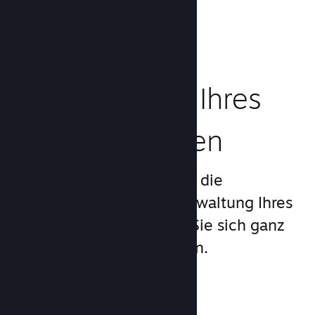
Dokumentation lesen →
Unternehmen Ihres
Spiels verwalten
Steamworks macht Ihnen die
Veröffentlichung und Verwaltung Ihres
Spiels leicht. So können Sie sich ganz
auf Ihr Spiel konzentrieren.