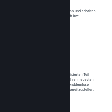
Bald verfügbare Seiten
Kurbeln Sie Interesse an Ihrem Spiel an und schalten
Sie Ihre Shopseite so früh wie möglich live.
Dokumentation lesen →
Automatisierter Build-Prozess
Machen Sie Steam zu einem automatisierten Teil
Ihres normalen Build-Prozesses, um Ihren neuesten
Build für interne Betatests und eine problemlose
Veröffentlichung auf Steam-Servern bereitzustellen.
Dokumentation lesen →