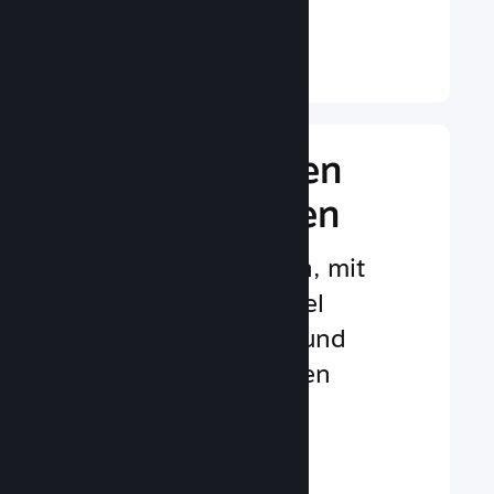
Zufriedenheit
Weitere Informationen ↓
Spielfunktionen
implementieren
Bewährte Strukturen, mit
denen Sie Ihrem Spiel
mühelos Standard- und
erweiterte Funktionen
hinzufügen können
Weitere Informationen ↓