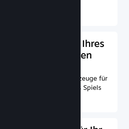
Währungen
Weitere Informationen ↓
Unternehmen Ihres
Spiels verwalten
Branchenführende
Unternehmenswerkzeuge für
die Verwaltung Ihres Spiels
Weitere Informationen ↓