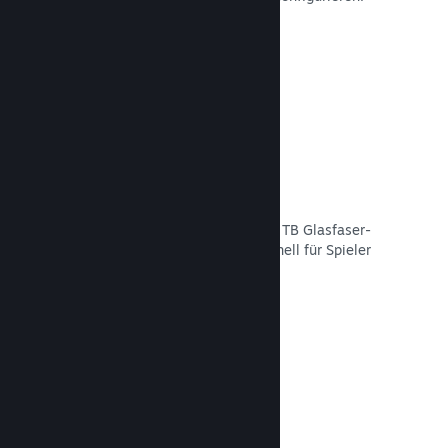
Dokumentation lesen →
Verteilungsnetzwerk und -server
Mit über 400 Servern weltweit und 1 TB Glasfaser-
Backbone macht Steam Ihr Spiel schnell für Spieler
auf der ganzen Welt zugänglich.
Dokumentation lesen →