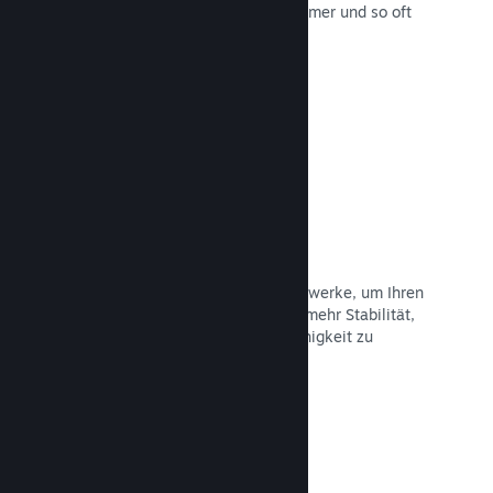
Veröffentlichen Sie Updates wann immer und so oft
wie nötig.
Dokumentation lesen →
Schnelle Netzwerke
Nutzen Sie Valves Backbone für Netzwerke, um Ihren
Netzwerkverkehr zu steuern und für mehr Stabilität,
Geschwindigkeit und Widerstandsfähigkeit zu
sorgen.
Dokumentation lesen →