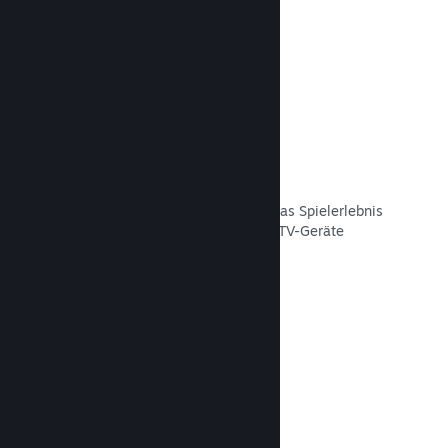
Dokumentation lesen →
Remote Play
Mit Steam Remote Play können Sie das Spielerlebnis
von Steam auf Handys, Tablets oder TV-Geräte
ausweiten.
Dokumentation lesen →