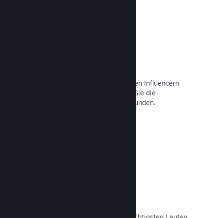
Curator Connect
Präsentieren Sie Ihr Spiel den richtigen Influencern
und Steam-Kuratoren und erreichen Sie die
größtmögliche Anzahl potenzieller Kunden.
Dokumentation lesen →
Rezensionen
Spiele auf Steam werden von den wichtigsten Leuten