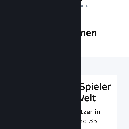
TÄGLICHE SEITENABRUFE
25.7 Millionen
SPIELER ONLINE
Erreichen Sie Spieler
rund um die Welt
Bedient weltweit Nutzer in
über 29 Sprachen und 35