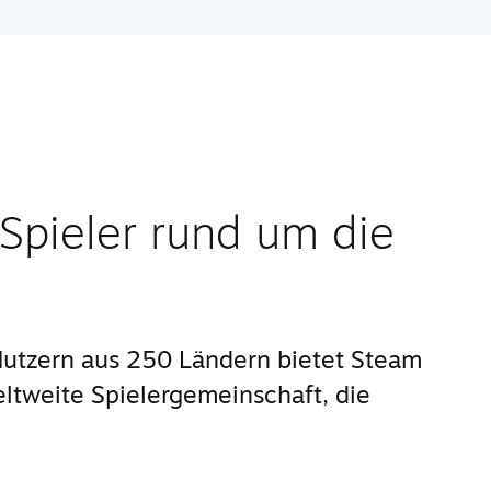
 Spieler rund um die
Nutzern aus 250 Ländern bietet Steam
eltweite Spielergemeinschaft, die