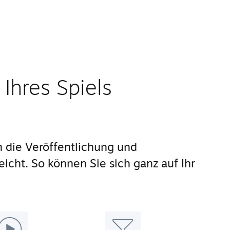
Ihres Spiels
 die Veröffentlichung und
eicht. So können Sie sich ganz auf Ihr