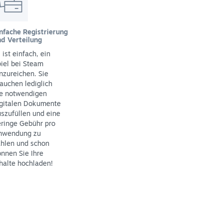
nfache Registrierung
d Verteilung
 ist einfach, ein
iel bei Steam
nzureichen. Sie
auchen lediglich
ie notwendigen
igitalen Dokumente
szufüllen und eine
ringe Gebühr pro
nwendung zu
ahlen und schon
nnen Sie Ihre
halte hochladen!