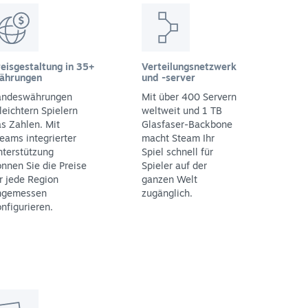
eisgestaltung in 35+
Verteilungsnetzwerk
ährungen
und -server
andeswährungen
Mit über 400 Servern
leichtern Spielern
weltweit und 1 TB
s Zahlen. Mit
Glasfaser-Backbone
eams integrierter
macht Steam Ihr
nterstützung
Spiel schnell für
nnen Sie die Preise
Spieler auf der
r jede Region
ganzen Welt
ngemessen
zugänglich.
nfigurieren.