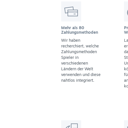
Mehr als 80
Pr
Zahlungsmethoden
W
Wir haben
L
recherchiert, welche
er
Zahlungsmethoden
da
Spieler in
St
verschiedenen
U
Ländern der Welt
kö
verwenden und diese
fü
nahtlos integriert.
a
ko