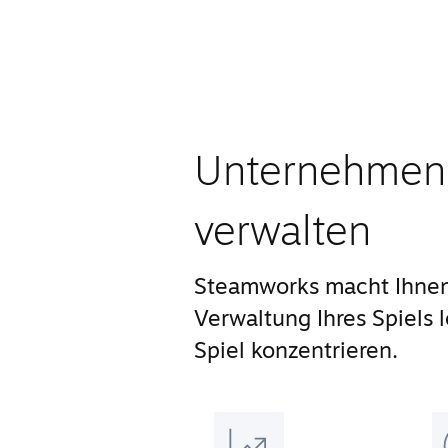
Unternehmen 
verwalten
Steamworks macht Ihnen
Verwaltung Ihres Spiels l
Spiel konzentrieren.