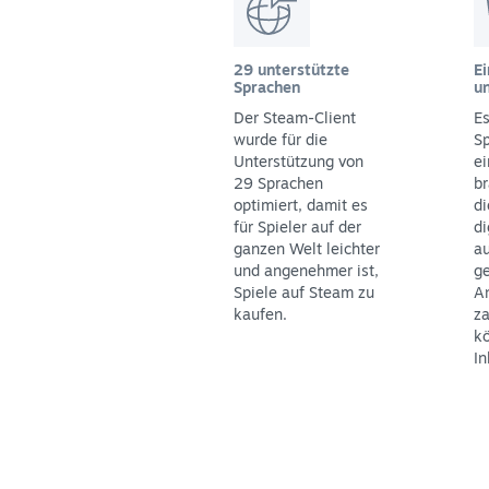
29 unterstützte
Ei
Sprachen
un
Der Steam-Client
Es
wurde für die
Sp
Unterstützung von
ei
29 Sprachen
br
optimiert, damit es
d
für Spieler auf der
d
ganzen Welt leichter
au
und angenehmer ist,
ge
Spiele auf Steam zu
A
kaufen.
z
kö
In