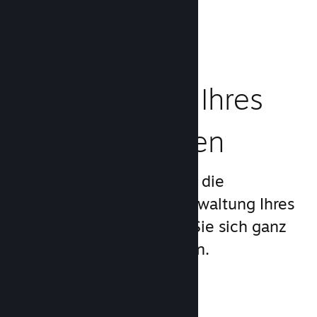
Dokumentation lesen →
Unternehmen Ihres
Spiels verwalten
Steamworks macht Ihnen die
Veröffentlichung und Verwaltung Ihres
Spiels leicht. So können Sie sich ganz
auf Ihr Spiel konzentrieren.