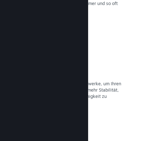
Veröffentlichen Sie Updates wann immer und so oft
wie nötig.
Dokumentation lesen →
Schnelle Netzwerke
Nutzen Sie Valves Backbone für Netzwerke, um Ihren
Netzwerkverkehr zu steuern und für mehr Stabilität,
Geschwindigkeit und Widerstandsfähigkeit zu
sorgen.
Dokumentation lesen →