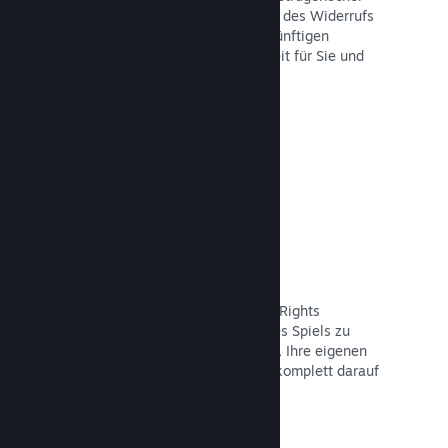
Einkäufe durch Steam, einschließlich des Widerrufs
von Inhalten und der Verhinderung künftigen
Missbrauchs, sorgt für mehr Sicherheit für Sie und
Ihre Spieler.
Dokumentation lesen →
Piraterie/DRM-Optionen
Verwenden Sie Steams DRM (Digital Rights
Management), um den Diebstahl Ihres Spiels zu
verhindern. Sie haben auch die Wahl, Ihre eigenen
Werkzeuge zu implementieren oder komplett darauf
zu verzichten.
Dokumentation lesen →