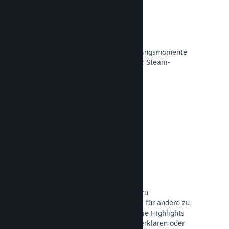
Schnappschuss-Screenshots
Spieler können problemlos ihre Lieblingsmomente
aus Ihrem Spiel mit Freunden und der Steam-
Community teilen.
Dokumentation lesen →
Von Nutzern erstellte Guides
Fans haben die Möglichkeit, Guides zu
veröffentlichen und das Spielerlebnis für andere zu
vertiefen und zu verbessern, indem sie Highlights
zeigen, komplexe Zusammenhänge erklären oder