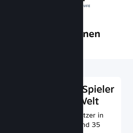
TÄGLICHE SEITENABRUFE
28.8 Millionen
SPIELER ONLINE
Erreichen Sie Spieler
rund um die Welt
Bedient weltweit Nutzer in
über 29 Sprachen und 35