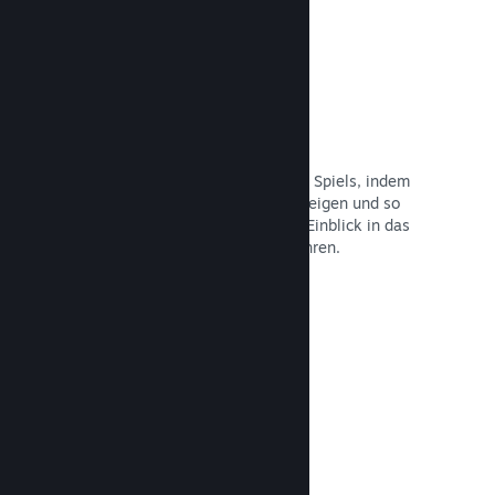
Zeigen Sie Übertragungen
Involvieren Sie die Unterstützer Ihres Spiels, indem
Sie Streamer auf Ihrer Produktseite zeigen und so
potenziellen Käufern einen direkten Einblick in das
Gameplay und die Community gewähren.
Dokumentation lesen →
Communityhub