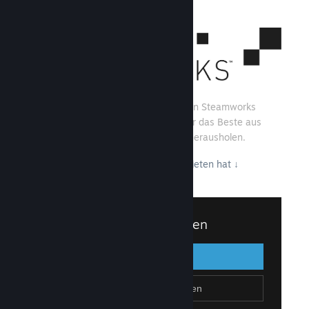
Mit den Werkzeugen und Diensten von Steamworks
können Spieleentwickler und Publisher das Beste aus
dem Vertrieb von Spielen auf Steam herausholen.
Jetzt ansehen, was Steamworks zu bieten hat
↓
Bei Steamworks anmelden
Zurück
Anmelden
Steam-Account erstellen
Steamworks beitreten