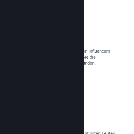
Curator Connect
Präsentieren Sie Ihr Spiel den richtigen Influencern
und Steam-Kuratoren und erreichen Sie die
größtmögliche Anzahl potenzieller Kunden.
Dokumentation lesen →
Rezensionen
Spiele auf Steam werden von den wichtigsten Leuten