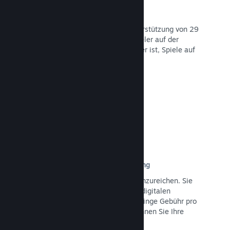
29 unterstützte Sprachen
Der Steam-Client wurde für die Unterstützung von 29
Sprachen optimiert, damit es für Spieler auf der
ganzen Welt leichter und angenehmer ist, Spiele auf
Steam zu kaufen.
Dokumentation lesen →
Einfache Registrierung und Verteilung
Es ist einfach, ein Spiel bei Steam einzureichen. Sie
brauchen lediglich die notwendigen digitalen
Dokumente auszufüllen und eine geringe Gebühr pro
Anwendung zu zahlen und schon können Sie Ihre
Inhalte hochladen!