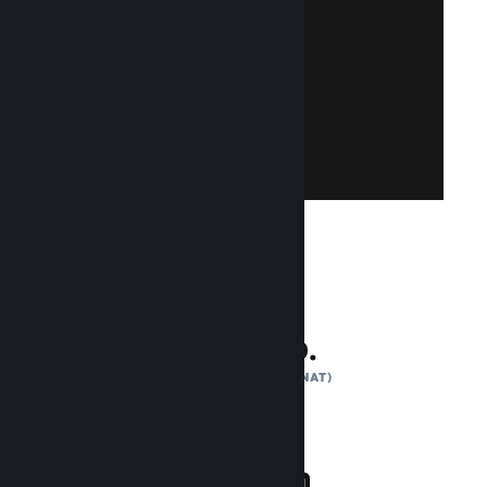
erstellen ist einfach und kostenlos!
Steam-Account? Einen Account zu
Account anmelden. Sie haben keinen
sich mit Ihrem bestehenden Steam-
Greifen Sie auf Steamworks zu, indem Sie
Steamworks beitreten
132 Mio.
AKTIVE NUTZER (MONAT)
1 Billion