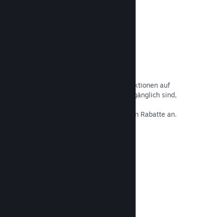
Rabatt- und Verkaufsaktionen
Nehmen Sie an allgemeinen Rabattaktionen auf
Steam teil, die für alle Entwickler zugänglich sind,
oder wenden Sie entsprechend Ihren
Marketinganforderungen Ihre eigenen Rabatte an.
Dokumentation lesen →
Events und Ankündigungen