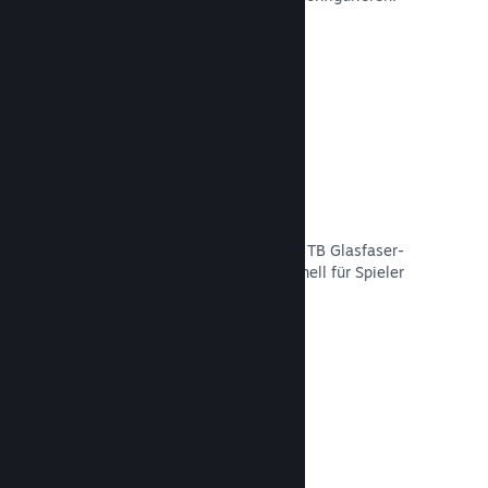
Dokumentation lesen →
Verteilungsnetzwerk und -server
Mit über 400 Servern weltweit und 1 TB Glasfaser-
Backbone macht Steam Ihr Spiel schnell für Spieler
auf der ganzen Welt zugänglich.
Dokumentation lesen →