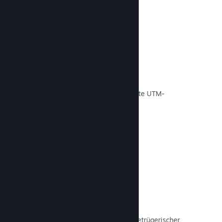
UTM-Verfolgung
Verfolgen Sie die Effektivität Ihrer
Marketingkampagnen über eingebaute UTM-
Analysen.
Dokumentation lesen →
Betrug vorbeugen
Unsere automatisierte Abwicklung betrügerischer