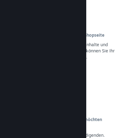
Benutzerdefinierte Inhalte auf der Shopseite
Mit vollständiger Kontrolle über alle Inhalte und
Bilder auf der Shopseite Ihres Spiels können Sie Ihr
Produkt im besten Licht präsentieren.
Dokumentation lesen →
Aktualisieren Sie, wann immer Sie möchten
Mit unseren Werkzeugen können Sie
Aktualisierungen kinderleicht ankündigenden.