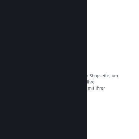
Rätsel lösen.
Dokumentation lesen →
Livestreams
Streamen Sie Ihr Spiel direkt auf Ihrer Shopseite, um
auf Events hinzuweisen, Einblicke in Ihre
Spieleentwicklung zu gewähren oder mit Ihrer
Community zu kommunizieren.
Dokumentation lesen →