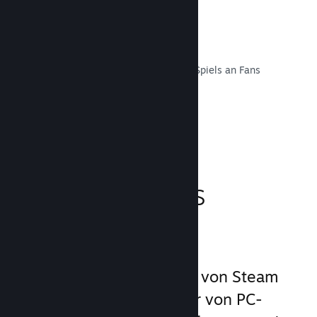
Spiele-Soundtracks
Verkaufen Sie den Soundtrack Ihres Spiels an Fans
weltweit.
Dokumentation lesen →
Spielererlebnis
verbessern
Die einzigartigen Dienste von Steam
leisten mehr für Publisher von PC-