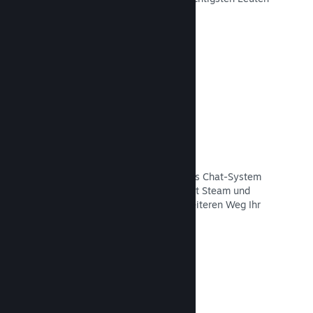
bewertet: Ihren Spielern.
Dokumentation lesen →
Mit Freunden chatten
Freundeslisten und ein überarbeitetes Chat-System
fördern die Interaktion der Spieler mit Steam und
bieten potenziellen Kunden einen weiteren Weg Ihr
Spiel zu entdecken.
Dokumentation lesen →