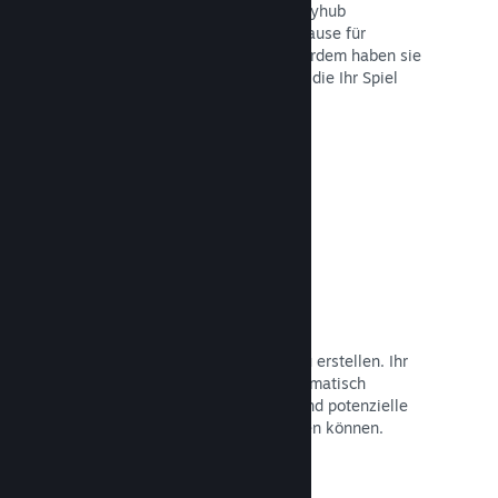
Fans können sich in Ihrem Communityhub
versammeln, einem integrierten Zuhause für
Diskussionen und Nachrichten. Außerdem haben sie
die Möglichkeit, Inhalte zu erstellen, die Ihr Spiel
verbessern.
Dokumentation lesen →
Foren
Es ist nicht erforderlich, ein Forum zu erstellen. Ihr
Communityhub verfügt über ein automatisch
eingerichtetes Forum, in dem Fans und potenzielle
Käufer sich über Ihr Spiel austauschen können.
Dokumentation lesen →