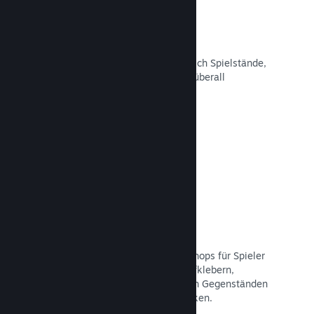
Cloud-Spielstände
Die Steam Cloud speichert automatisch Spielstände,
damit Spieler ihr Spiel jederzeit und überall
fortsetzen können.
Dokumentation lesen →
Profilanpassung
Fügen Sie Gegenstände des Punkteshops für Spieler
hinzu, um deren Steam-Profil mit Aufklebern,
Avataren, Hintergründen und anderen Gegenständen
mit Artworks Ihres Spiels zu schmücken.