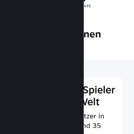
TÄGLICHE SEITENABRUFE
36.4 Millionen
SPIELER ONLINE
Erreichen Sie Spieler
rund um die Welt
Bedient weltweit Nutzer in
über 29 Sprachen und 35