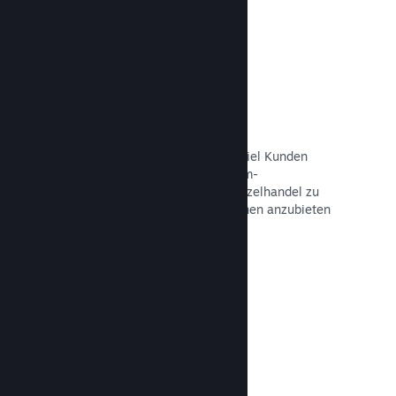
Steam-Produktschlüssel
Nutzen Sie alle Möglichkeiten, Ihr Spiel Kunden
bereitzustellen. Verwenden Sie Steam-
Produktschlüssel, um Ihr Spiel im Einzelhandel zu
verkaufen, Rabatte und Bündelaktionen anzubieten
oder Betas auszuführen.
Dokumentation lesen →