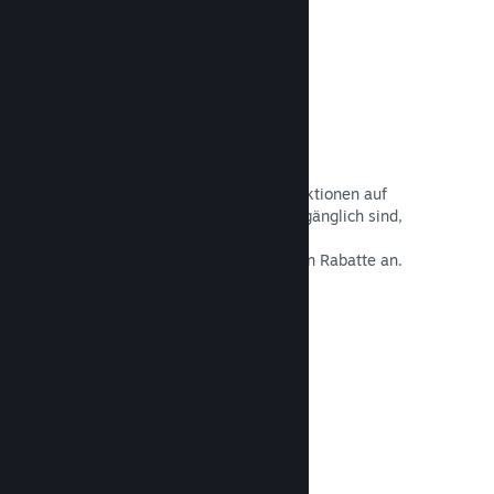
Rabatt- und Verkaufsaktionen
Nehmen Sie an allgemeinen Rabattaktionen auf
Steam teil, die für alle Entwickler zugänglich sind,
oder wenden Sie entsprechend Ihren
Marketinganforderungen Ihre eigenen Rabatte an.
Dokumentation lesen →
Events und Ankündigungen