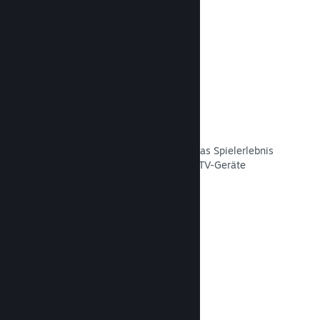
Dokumentation lesen →
Remote Play
Mit Steam Remote Play können Sie das Spielerlebnis
von Steam auf Handys, Tablets oder TV-Geräte
ausweiten.
Dokumentation lesen →