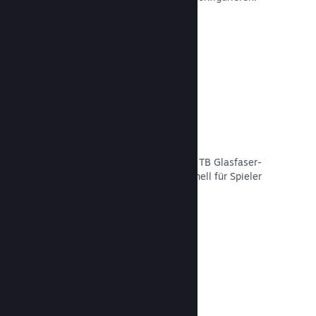
Dokumentation lesen →
Verteilungsnetzwerk und -server
Mit über 400 Servern weltweit und 1 TB Glasfaser-
Backbone macht Steam Ihr Spiel schnell für Spieler
auf der ganzen Welt zugänglich.
Dokumentation lesen →