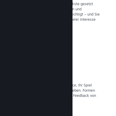
Spieler, die Ihr Spiel auf Ihre Wunschliste gesetzt
haben, werden bei Veröffentlichungen und
Rabattaktionen automatisch benachrichtigt – und Sie
erhalten Daten darüber, wie viele Spieler Interesse
zeigen.
Dokumentation lesen →
Steam Early Access
Geben Sie Ihrer Community die Chance, Ihr Spiel
noch während der Entwicklung zu erleben. Formen
Sie Spielererwartungen mit direktem Feedback von
Spielern.
Dokumentation lesen →