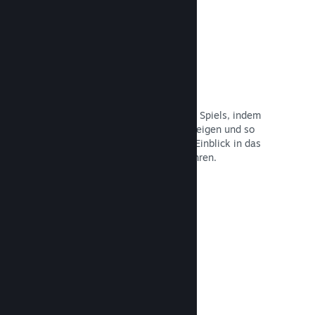
Zeigen Sie Übertragungen
Involvieren Sie die Unterstützer Ihres Spiels, indem
Sie Streamer auf Ihrer Produktseite zeigen und so
potenziellen Käufern einen direkten Einblick in das
Gameplay und die Community gewähren.
Dokumentation lesen →
Communityhub