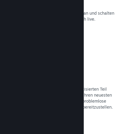
Bald verfügbare Seiten
Kurbeln Sie Interesse an Ihrem Spiel an und schalten
Sie Ihre Shopseite so früh wie möglich live.
Dokumentation lesen →
Automatisierter Build-Prozess
Machen Sie Steam zu einem automatisierten Teil
Ihres normalen Build-Prozesses, um Ihren neuesten
Build für interne Betatests und eine problemlose
Veröffentlichung auf Steam-Servern bereitzustellen.
Dokumentation lesen →