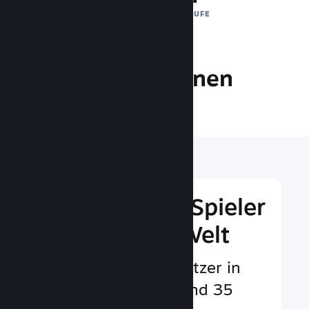
TÄGLICHE SEITENABRUFE
26.9 Millionen
SPIELER ONLINE
Erreichen Sie Spieler
rund um die Welt
Bedient weltweit Nutzer in
über 29 Sprachen und 35