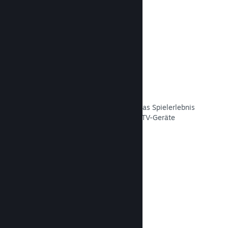
Dokumentation lesen →
Remote Play
Mit Steam Remote Play können Sie das Spielerlebnis
von Steam auf Handys, Tablets oder TV-Geräte
ausweiten.
Dokumentation lesen →