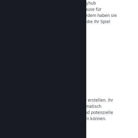
Fans können sich in Ihrem Communityhub
versammeln, einem integrierten Zuhause für
Diskussionen und Nachrichten. Außerdem haben sie
die Möglichkeit, Inhalte zu erstellen, die Ihr Spiel
verbessern.
Dokumentation lesen →
Foren
Es ist nicht erforderlich, ein Forum zu erstellen. Ihr
Communityhub verfügt über ein automatisch
eingerichtetes Forum, in dem Fans und potenzielle
Käufer sich über Ihr Spiel austauschen können.
Dokumentation lesen →