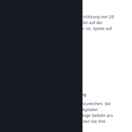
29 unterstützte Sprachen
Der Steam-Client wurde für die Unterstützung von 29
Sprachen optimiert, damit es für Spieler auf der
ganzen Welt leichter und angenehmer ist, Spiele auf
Steam zu kaufen.
Dokumentation lesen →
Einfache Registrierung und Verteilung
Es ist einfach, ein Spiel bei Steam einzureichen. Sie
brauchen lediglich die notwendigen digitalen
Dokumente auszufüllen und eine geringe Gebühr pro
Anwendung zu zahlen und schon können Sie Ihre
Inhalte hochladen!