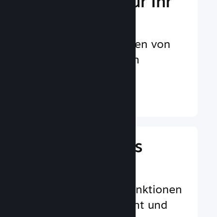
Mehr Power für Ihr
Marketing
Endlose Möglichkeiten von
potenziellen Spielern
entdeckt zu werden
Weitere Informationen ↓
Spielererlebnis
verbessern
Spielerorientierte Funktionen
für mehr Engagement und