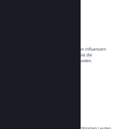
Curator Connect
Präsentieren Sie Ihr Spiel den richtigen Influencern
und Steam-Kuratoren und erreichen Sie die
größtmögliche Anzahl potenzieller Kunden.
Dokumentation lesen →
Rezensionen
Spiele auf Steam werden von den wichtigsten Leuten