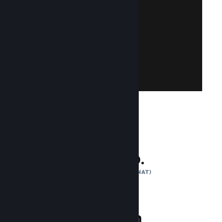
erstellen ist einfach und kostenlos!
Steam-Account? Einen Account zu
Account anmelden. Sie haben keinen
sich mit Ihrem bestehenden Steam-
Greifen Sie auf Steamworks zu, indem Sie
Steamworks beitreten
132 Mio.
AKTIVE NUTZER (MONAT)
1 Billion