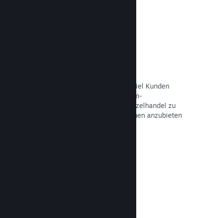
Steam-Produktschlüssel
Nutzen Sie alle Möglichkeiten, Ihr Spiel Kunden
bereitzustellen. Verwenden Sie Steam-
Produktschlüssel, um Ihr Spiel im Einzelhandel zu
verkaufen, Rabatte und Bündelaktionen anzubieten
oder Betas auszuführen.
Dokumentation lesen →