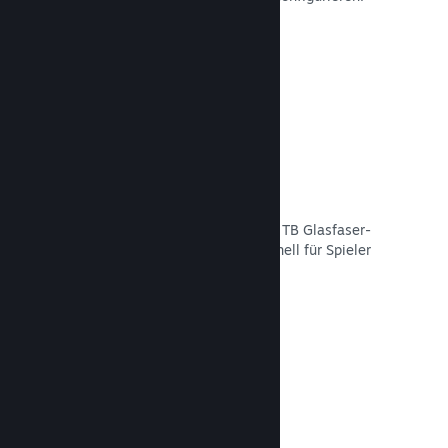
Dokumentation lesen →
Verteilungsnetzwerk und -server
Mit über 400 Servern weltweit und 1 TB Glasfaser-
Backbone macht Steam Ihr Spiel schnell für Spieler
auf der ganzen Welt zugänglich.
Dokumentation lesen →