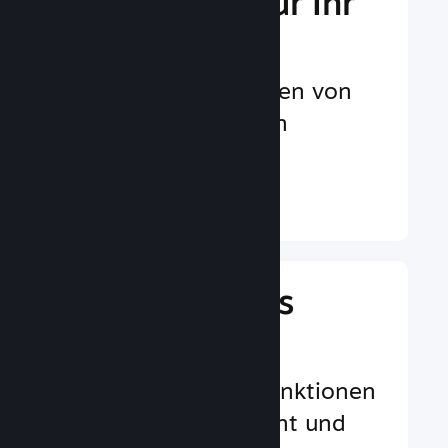
Mehr Power für Ihr
Marketing
Endlose Möglichkeiten von
potenziellen Spielern
entdeckt zu werden
Weitere Informationen ↓
Spielererlebnis
verbessern
Spielerorientierte Funktionen
für mehr Engagement und