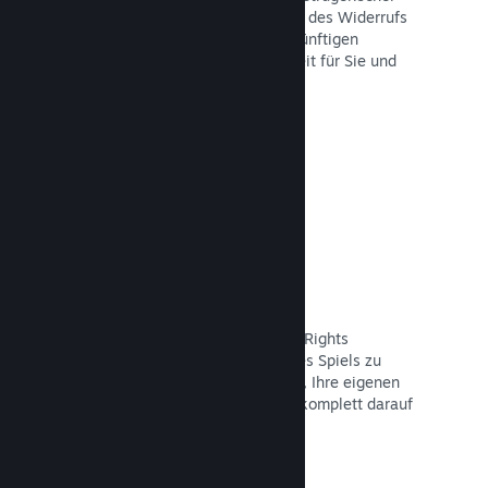
Einkäufe durch Steam, einschließlich des Widerrufs
von Inhalten und der Verhinderung künftigen
Missbrauchs, sorgt für mehr Sicherheit für Sie und
Ihre Spieler.
Dokumentation lesen →
Piraterie/DRM-Optionen
Verwenden Sie Steams DRM (Digital Rights
Management), um den Diebstahl Ihres Spiels zu
verhindern. Sie haben auch die Wahl, Ihre eigenen
Werkzeuge zu implementieren oder komplett darauf
zu verzichten.
Dokumentation lesen →