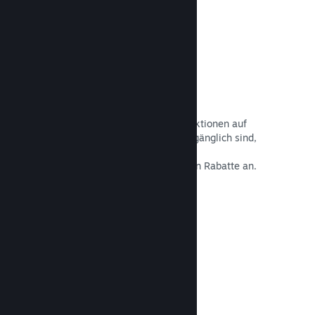
Rabatt- und Verkaufsaktionen
Nehmen Sie an allgemeinen Rabattaktionen auf
Steam teil, die für alle Entwickler zugänglich sind,
oder wenden Sie entsprechend Ihren
Marketinganforderungen Ihre eigenen Rabatte an.
Dokumentation lesen →
Events und Ankündigungen