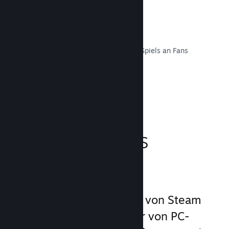
Spiele-Soundtracks
Verkaufen Sie den Soundtrack Ihres Spiels an Fans
weltweit.
Dokumentation lesen →
Spielererlebnis
verbessern
Die einzigartigen Dienste von Steam
leisten mehr für Publisher von PC-