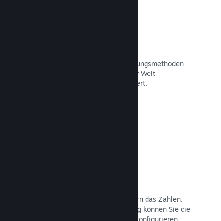
Mehr als 80 Zahlungsmethoden
Wir haben recherchiert, welche Zahlungsmethoden
Spieler in verschiedenen Ländern der Welt
verwenden und diese nahtlos integriert.
Dokumentation lesen →
Preisgestaltung in 35+ Währungen
Landeswährungen erleichtern Spielern das Zahlen.
Mit Steams integrierter Unterstützung können Sie die
Preise für jede Region angemessen konfigurieren.