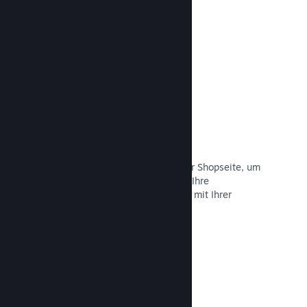
Rätsel lösen.
Dokumentation lesen →
Livestreams
Streamen Sie Ihr Spiel direkt auf Ihrer Shopseite, um
auf Events hinzuweisen, Einblicke in Ihre
Spieleentwicklung zu gewähren oder mit Ihrer
Community zu kommunizieren.
Dokumentation lesen →