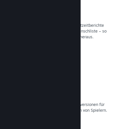
Daten der Echtzeitverkäufe
Nach Regionen aufgeschlüsselte Echtzeitberichte
über Verkäufe, Spieleranzahl und Wunschliste – so
holen Sie das Beste aus Ihrer Arbeit heraus.
Dokumentation lesen →
Steam Playtest
Einfacher Zugang zu separaten Spielversionen für
frühzeitige Tests und Rückmeldungen von Spielern.
Dokumentation lesen →