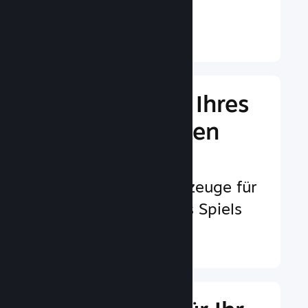
Währungen
Weitere Informationen ↓
Unternehmen Ihres
Spiels verwalten
Branchenführende
Unternehmenswerkzeuge für
die Verwaltung Ihres Spiels
Weitere Informationen ↓