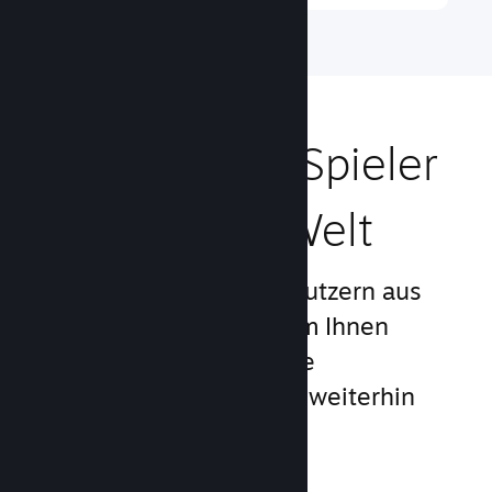
Erreichen Sie Spieler
rund um die Welt
Mit über 132 Millionen Nutzern aus
250 Ländern bietet Steam Ihnen
Zugriff auf eine weltweite
Spielergemeinschaft, die weiterhin
wächst.