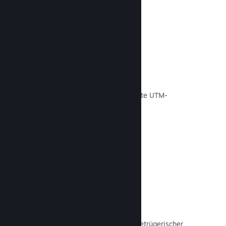
UTM-Verfolgung
Verfolgen Sie die Effektivität Ihrer
Marketingkampagnen über eingebaute UTM-
Analysen.
Dokumentation lesen →
Betrug vorbeugen
Unsere automatisierte Abwicklung betrügerischer