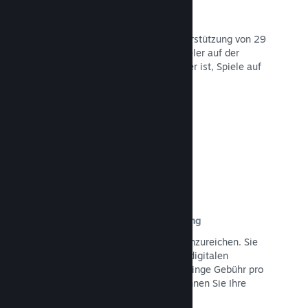
29 unterstützte Sprachen
Der Steam-Client wurde für die Unterstützung von 29
Sprachen optimiert, damit es für Spieler auf der
ganzen Welt leichter und angenehmer ist, Spiele auf
Steam zu kaufen.
Dokumentation lesen →
Einfache Registrierung und Verteilung
Es ist einfach, ein Spiel bei Steam einzureichen. Sie
brauchen lediglich die notwendigen digitalen
Dokumente auszufüllen und eine geringe Gebühr pro
Anwendung zu zahlen und schon können Sie Ihre
Inhalte hochladen!