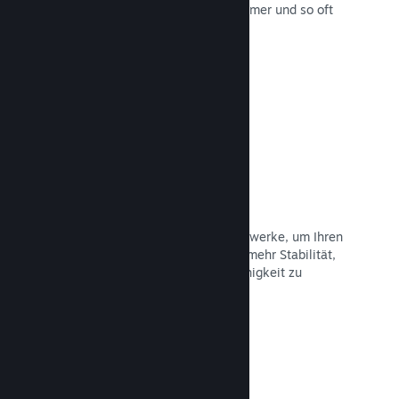
Veröffentlichen Sie Updates wann immer und so oft
wie nötig.
Dokumentation lesen →
Schnelle Netzwerke
Nutzen Sie Valves Backbone für Netzwerke, um Ihren
Netzwerkverkehr zu steuern und für mehr Stabilität,
Geschwindigkeit und Widerstandsfähigkeit zu
sorgen.
Dokumentation lesen →