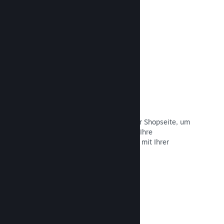
Rätsel lösen.
Dokumentation lesen →
Livestreams
Streamen Sie Ihr Spiel direkt auf Ihrer Shopseite, um
auf Events hinzuweisen, Einblicke in Ihre
Spieleentwicklung zu gewähren oder mit Ihrer
Community zu kommunizieren.
Dokumentation lesen →