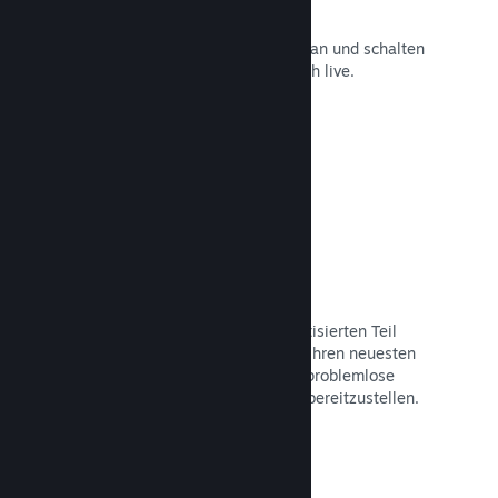
Bald verfügbare Seiten
Kurbeln Sie Interesse an Ihrem Spiel an und schalten
Sie Ihre Shopseite so früh wie möglich live.
Dokumentation lesen →
Automatisierter Build-Prozess
Machen Sie Steam zu einem automatisierten Teil
Ihres normalen Build-Prozesses, um Ihren neuesten
Build für interne Betatests und eine problemlose
Veröffentlichung auf Steam-Servern bereitzustellen.
Dokumentation lesen →