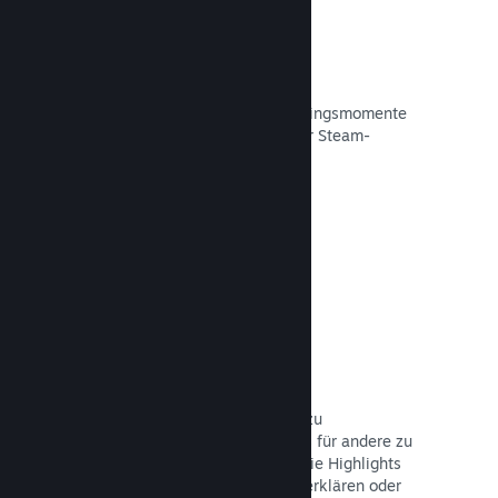
Schnappschuss-Screenshots
Spieler können problemlos ihre Lieblingsmomente
aus Ihrem Spiel mit Freunden und der Steam-
Community teilen.
Dokumentation lesen →
Von Nutzern erstellte Guides
Fans haben die Möglichkeit, Guides zu
veröffentlichen und das Spielerlebnis für andere zu
vertiefen und zu verbessern, indem sie Highlights
zeigen, komplexe Zusammenhänge erklären oder