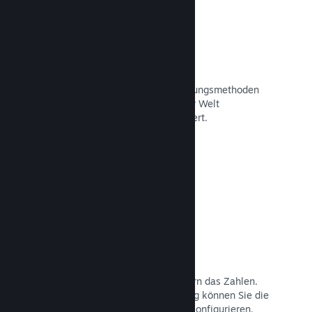
Mehr als 80 Zahlungsmethoden
Wir haben recherchiert, welche Zahlungsmethoden
Spieler in verschiedenen Ländern der Welt
verwenden und diese nahtlos integriert.
Dokumentation lesen →
Preisgestaltung in 35+ Währungen
Landeswährungen erleichtern Spielern das Zahlen.
Mit Steams integrierter Unterstützung können Sie die
Preise für jede Region angemessen konfigurieren.