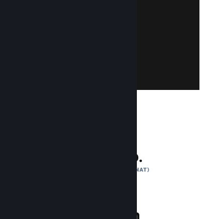
erstellen ist einfach und kostenlos!
Steam-Account? Einen Account zu
Account anmelden. Sie haben keinen
sich mit Ihrem bestehenden Steam-
Greifen Sie auf Steamworks zu, indem Sie
Steamworks beitreten
132 Mio.
AKTIVE NUTZER (MONAT)
1 Billion