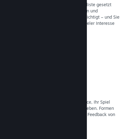
Spieler, die Ihr Spiel auf Ihre Wunschliste gesetzt
haben, werden bei Veröffentlichungen und
Rabattaktionen automatisch benachrichtigt – und Sie
erhalten Daten darüber, wie viele Spieler Interesse
zeigen.
Dokumentation lesen →
Steam Early Access
Geben Sie Ihrer Community die Chance, Ihr Spiel
noch während der Entwicklung zu erleben. Formen
Sie Spielererwartungen mit direktem Feedback von
Spielern.
Dokumentation lesen →