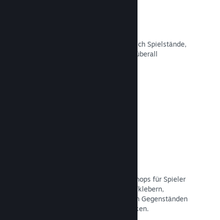
Cloud-Spielstände
Die Steam Cloud speichert automatisch Spielstände,
damit Spieler ihr Spiel jederzeit und überall
fortsetzen können.
Dokumentation lesen →
Profilanpassung
Fügen Sie Gegenstände des Punkteshops für Spieler
hinzu, um deren Steam-Profil mit Aufklebern,
Avataren, Hintergründen und anderen Gegenständen
mit Artworks Ihres Spiels zu schmücken.