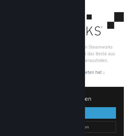
Mit den Werkzeugen und Diensten von Steamworks
können Spieleentwickler und Publisher das Beste aus
dem Vertrieb von Spielen auf Steam herausholen.
Jetzt ansehen, was Steamworks zu bieten hat
↓
Bei Steamworks anmelden
Zurück
Anmelden
Steam-Account erstellen
Steamworks beitreten