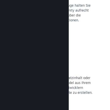
Mithilfe unserer integrierten Werkzeuge halten Sie
die Kommunikation mit Ihrer Community aufrecht
und Ihre Spieler auf dem Laufenden über die
neuesten Events, Aktionen und Funktionen.
Dokumentation lesen →
Spielebündel
Bündeln Sie Ihr Spiel mit seinem Zusatzinhalt oder
Soundtrack. Sie können auch ein Bündel aus Ihrem
Gesamtkatalog erstellen oder mit Entwicklern
zusammenarbeiten, um Themenpakete zu erstellen.
Dokumentation lesen →